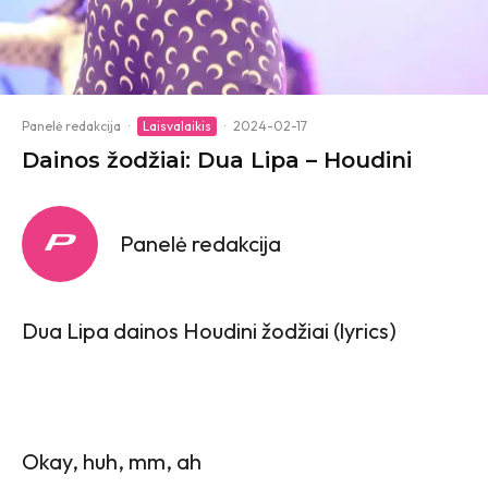
Panelė redakcija
·
Laisvalaikis
·
2024-02-17
Dainos žodžiai: Dua Lipa – Houdini
Panelė redakcija
Dua Lipa dainos Houdini žodžiai (lyrics)
Okay, huh, mm, ah