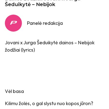
Šeduikytė – Nebijok
Panelė redakcija
Jovani x Jurga Šeduikytė dainos – Nebijok
žodžiai (lyrics)
Vėl basa
Kilimu žolės, o gal slystu nuo kopos jūron?