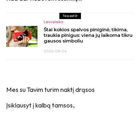
Taip pat žr
Laisvalaikis
Štai kokios spalvos piniginė, tikima,
traukia pinigus: viena jų laikoma tikru
gausos simboliu
2026-08-04
Mes su Tavim turim naktį drąsos
Įsiklausyt į kalbą tamsos,