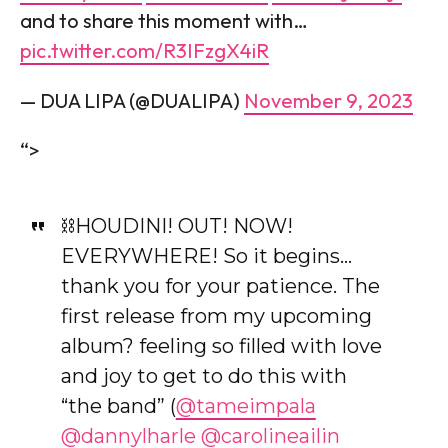
and to share this moment with…
pic.twitter.com/R3IFzgX4iR
— DUA LIPA (@DUALIPA)
November 9, 2023
“>
⛓️HOUDINI! OUT! NOW!
EVERYWHERE! So it begins…
thank you for your patience. The
first release from my upcoming
album? feeling so filled with love
and joy to get to do this with
“the band” (
@tameimpala
@dannylharle
@carolineailin