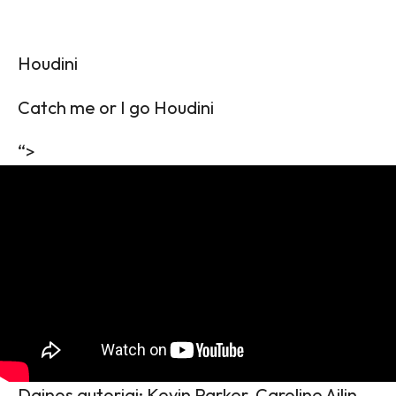
Houdini
Catch me or I go Houdini
“>
Dainos autoriai: Kevin Parker, Caroline Ailin,