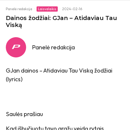
Panelė redakcija
·
Laisvalaikis
·
2024-02-16
Dainos žodžiai: GJan – Atidaviau Tau
Viską
Panelė redakcija
GJan dainos – Atidaviau Tau Viską žodžiai
(lyrics)
Saulės prašiau
Kad išbučiuotų tavo gražų veidą rytais