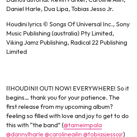
Daniel Harle, Dua Lipa, Tobias Jesso Jr.
Houdini lyrics © Songs Of Universal Inc., Sony
Music Publishing (australia) Pty Limited,
Viking Jamz Publishing, Radical 22 Publishing
Limited
⛓️HOUDINI! OUT! NOW! EVERYWHERE! So it
begins… thank you for your patience. The
first release from my upcoming album?
feeling so filled with love and joy to get to do
this with “the band” (
@tameimpala
@dannylharle
@carolineailin
@tobiasjessojr
)