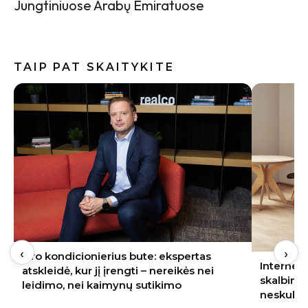
Jungtiniuose Arabų Emiratuose
TAIP PAT SKAITYKITE
‹
›
Oro kondicionierius bute: ekspertas
Internete
atskleidė, kur jį įrengti – nereikės nei
skalbimo
leidimo, nei kaimynų sutikimo
neskubėt