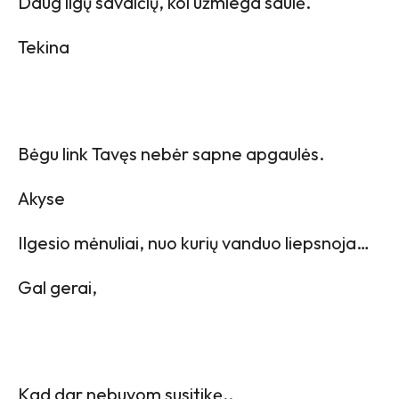
Daug ilgų savaičių, kol užmiega saulė.
Tekina
Bėgu link Tavęs nebėr sapne apgaulės.
Akyse
Ilgesio mėnuliai, nuo kurių vanduo liepsnoja…
Gal gerai,
Kad dar nebuvom susitikę..