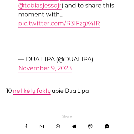
@tobiasjessojr
) and to share this
moment with…
pic.twitter.com/R3IFzgX4iR
— DUA LIPA (@DUALIPA)
November 9, 2023
10
netikėtų faktų
apie Dua Lipa
Share