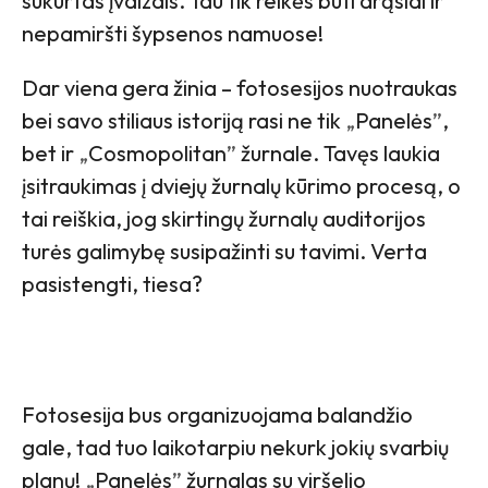
sukurtas įvaizdis. Tau tik reikės būti drąsiai ir
nepamiršti šypsenos namuose!
Dar viena gera žinia – fotosesijos nuotraukas
bei savo stiliaus istoriją rasi ne tik
„
Panelės
”
,
bet ir
„
Cosmopolitan
”
žurnale. Tavęs laukia
įsitraukimas į dviejų žurnalų kūrimo procesą, o
tai reiškia, jog skirtingų žurnalų auditorijos
turės galimybę susipažinti su tavimi. Verta
pasistengti, tiesa?
Fotosesija bus organizuojama balandžio
gale, tad tuo laikotarpiu nekurk jokių svarbių
planų!
„
Panelės
”
žurnalas su viršelio