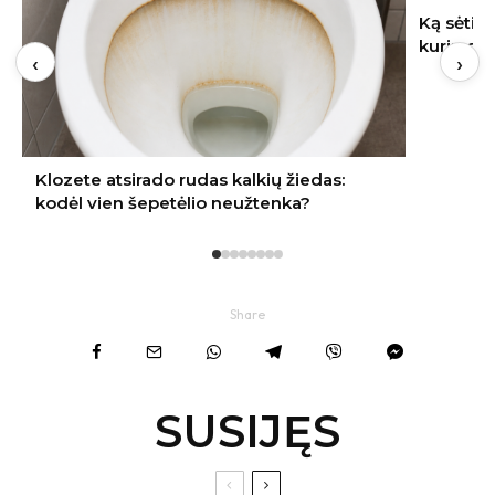
Ką sėti rugpjūtį Lietuvoje: 9 daržovės,
kurių derlių dar spėsite nuimti rudenį
‹
›
Share
SUSIJĘS