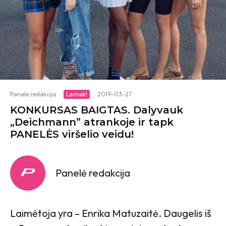
Panelė redakcija
·
Laimėk!
·
2019-03-27
KONKURSAS BAIGTAS. Dalyvauk
„Deichmann” atrankoje ir tapk
PANELĖS viršelio veidu!
Panelė redakcija
Laimėtoja yra – Enrika Matuzaitė. Daugelis iš