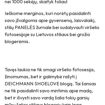
nei 1000 sekėjų, skaityk toliau!
Ieškome merginos, kuri norėtų pasidalinti
savo įžvalgomis apie gyvenseną, laisvalaikį,
stilių PANELĖS žurnale bei sudalyvauti viršelio
fotosesijoje su Lietuvos stiliaus bei grožio
blogerėmis.
Tavęs laukia ne tik smagi viršelio fotosesija,
žinomumas, bet ir galimybė rašyti į
DEICHMANN SHOELOVE blogą. Tai šansas
ne tik pasidalinti savo mintimis apie madą,
bet ir išvysti savo vardą šalia tokių garsių
mūsų šalies stiliaus blogerių kaip Inga