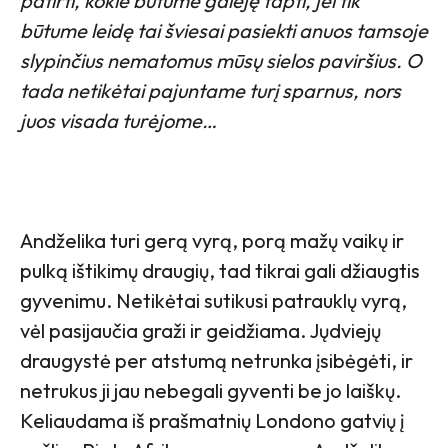
patirti, kokie būtume galėję tapti, jei tik
būtume leidę tai šviesai pasiekti anuos tamsoje
slypinčius nematomus mūsų sielos paviršius. O
tada netikėtai pajuntame turį sparnus, nors
juos visada turėjome…
Andželika turi gerą vyrą, porą mažų vaikų ir
pulką ištikimų draugių, tad tikrai gali džiaugtis
gyvenimu. Netikėtai sutikusi patrauklų vyrą,
vėl pasijaučia graži ir geidžiama. Jųdviejų
draugystė per atstumą netrunka įsibėgėti, ir
netrukus ji jau nebegali gyventi be jo laiškų.
Keliaudama iš prašmatnių Londono gatvių į