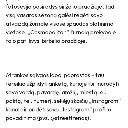
fotosesija pasirodys birželio pradžioje, tad
visą vasaros sezoną galėsi regėti savo
atvaizdą žurnale visose spaudos platinimo
vietose.
„
Cosmopolitan
”
žurnalą prekyboje
taip pat išvysi birželio pradžioje.
Atrankos sąlygos labai paprastos – tau
tereikia užpildyti anketą, kurioje turi nurodyti
savo vardą, pavardę, amžių, miestą, el.
paštą, tel. numerį, sekėjų skaičių
„
Instagram
”
kanale ir pridėti savo „Instagram” profilio
pavadinimą (pvz. @streettrends).