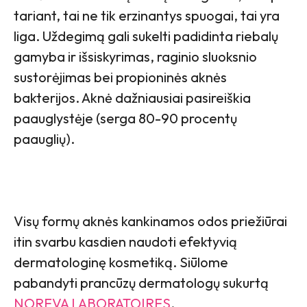
tariant, tai ne tik erzinantys spuogai, tai yra
liga. Uždegimą gali sukelti padidinta riebalų
gamyba ir išsiskyrimas, raginio sluoksnio
sustorėjimas bei propioninės aknės
bakterijos. Aknė dažniausiai pasireiškia
paauglystėje (serga 80-90 procentų
paauglių).
Visų formų aknės kankinamos odos priežiūrai
itin svarbu kasdien naudoti efektyvią
dermatologinę kosmetiką. Siūlome
pabandyti prancūzų dermatologų sukurtą
NOREVA LABORATOIRES
.