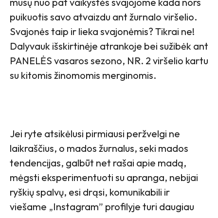
mūsų nuo pat vaikystės svajojome kada nors
puikuotis savo atvaizdu ant žurnalo viršelio.
Svajonės taip ir lieka svajonėmis? Tikrai ne!
Dalyvauk išskirtinėje atrankoje bei sužibėk ant
PANELĖS vasaros sezono, NR. 2 viršelio kartu
su kitomis žinomomis merginomis.
Jei ryte atsikėlusi pirmiausi peržvelgi ne
laikraščius, o mados žurnalus, seki mados
tendencijas, galbūt net rašai apie madą,
mėgsti eksperimentuoti su apranga, nebijai
ryškių spalvų, esi drąsi, komunikabili ir
viešame
„
Instagram
”
profilyje turi daugiau