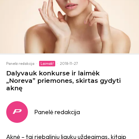
Panelė redakcija
·
Laimėk!
·
2018-11-27
Dalyvauk konkurse ir laimėk
„Noreva” priemones, skirtas gydyti
aknę
Panelė redakcija
Aknė – tai riebalinių liaukų uždegimas, kitaip