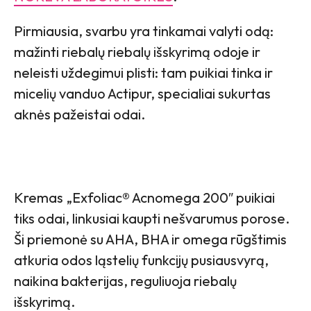
Pirmiausia, svarbu yra tinkamai valyti odą:
mažinti riebalų riebalų išskyrimą odoje ir
neleisti uždegimui plisti: tam puikiai tinka ir
micelių vanduo Actipur, specialiai sukurtas
aknės pažeistai odai.
Kremas „Exfoliac® Acnomega 200″ puikiai
tiks odai, linkusiai kaupti nešvarumus porose.
Ši priemonė su AHA, BHA ir omega rūgštimis
atkuria odos ląstelių funkcijų pusiausvyrą,
naikina bakterijas, reguliuoja riebalų
išskyrimą.