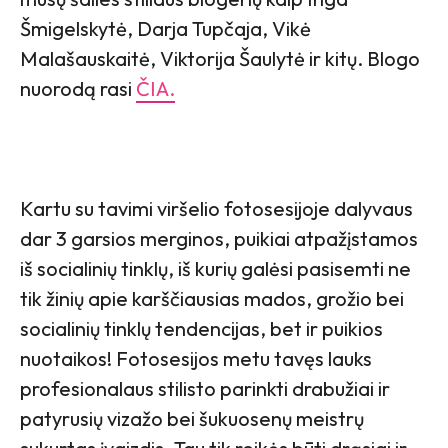
Šmigelskytė, Darja Tupčaja, Vikė
Malašauskaitė, Viktorija Šaulytė ir kitų. Blogo
nuorodą rasi
ČIA.
Kartu su tavimi viršelio fotosesijoje dalyvaus
dar 3 garsios merginos, puikiai atpažįstamos
iš socialinių tinklų, iš kurių galėsi pasisemti ne
tik žinių apie karščiausias mados, grožio bei
socialinių tinklų tendencijas, bet ir puikios
nuotaikos! Fotosesijos metu tavęs lauks
profesionalaus stilisto parinkti drabužiai ir
patyrusių vizažo bei šukuosenų meistrų