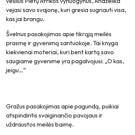
vešlius Pietų Afrikos vynuogynus, Andželika
vejasi savo svajonę, kuri gresia sugriauti visa,
kas jai brangu.
Švelnus pasakojimas apie tikrąją meilės
prasmę ir gyvenimą santuokoje. Tai knyga
kiekvienai moteriai, kuri bent kartą savo
saugiame gyvenime yra pagalvojusi: „O kas,
jeigu…“
Gražus pasakojimas apie pagundą, puikiai
atspindintis svaiginančio pavojaus ir
uždraustos meilės baimę.