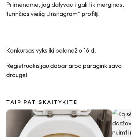
Primename, jog dalyvauti gali tik merginos,
turinčios viešą
„
Instagram
”
profilį!
Konkursas vyks iki balandžio 16 d.
Registruokis jau dabar arba paragink savo
draugę!
TAIP PAT SKAITYKITE
Indai po 
gali būti