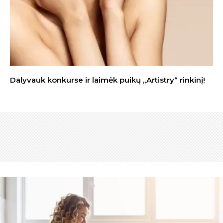
Dalyvauk konkurse ir laimėk puikų „Artistry“ rinkinį!