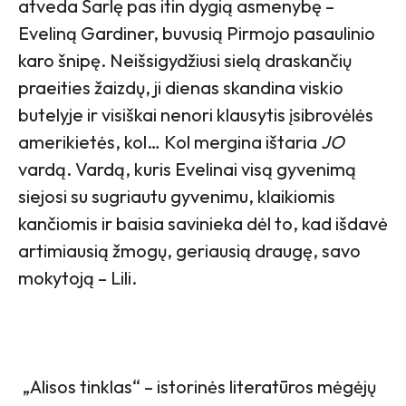
atveda Šarlę pas itin dygią asmenybę –
Eveliną Gardiner, buvusią Pirmojo pasaulinio
karo šnipę. Neišsigydžiusi sielą draskančių
praeities žaizdų, ji dienas skandina viskio
butelyje ir visiškai nenori klausytis įsibrovėlės
amerikietės, kol… Kol mergina ištaria
JO
vardą.
Vardą, kuris Evelinai visą gyvenimą
siejosi su sugriautu gyvenimu, klaikiomis
kančiomis ir baisia savinieka dėl to, kad išdavė
artimiausią žmogų, geriausią draugę, savo
mokytoją – Lili.
„Alisos tinklas“ – istorinės literatūros mėgėjų