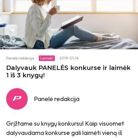
Panelė redakcija
·
Laimėk!
·
2019-01-14
Dalyvauk PANELĖS konkurse ir laimėk
1 iš 3 knygų!
Panelė redakcija
Grįžtame su knygų konkursu! Kaip visuomet
dalyvaudama konkurse gali laimėti vieną iš