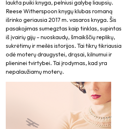
laukta puiki knyga, pelniusi galybę liaupsių.
Reese Witherspoon knygų klubas romaną
išrinko geriausia 2017 m. vasaros knyga. Šis
pasakojimas sumegztas kaip tinklas, supintas
iš įvairių gijų – nuoskaudų, šmaikščių replikų,
sukrėtimų ir meilės istorijos. Tai tikrų tikriausia
odė moterų draugystei, drąsai, kilnumui ir
plieninei tvirtybei. Tai įrodymas, kad yra
nepalaužiamų moterų.