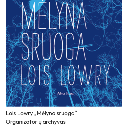
Lois Lowry „Mėlyna sruoga“
Organizatorių archyvas