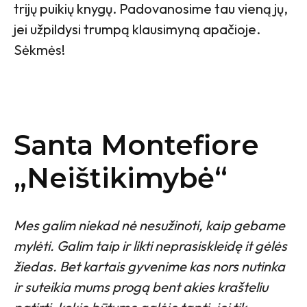
trijų puikių knygų. Padovanosime tau vieną jų,
jei užpildysi trumpą klausimyną apačioje.
Sėkmės!
Santa Montefiore
„Neištikimybė“
Mes galim niekad nė nesužinoti, kaip gebame
mylėti. Galim taip ir likti neprasiskleidę it gėlės
žiedas. Bet kartais gyvenime kas nors nutinka
ir suteikia mums progą bent akies krašteliu