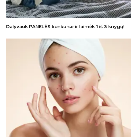
Dalyvauk PANELĖS konkurse ir laimėk 1 iš 3 knygų!