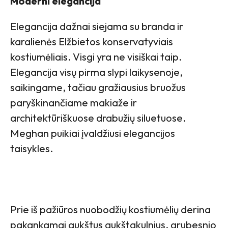
Moderni elegancija
Elegancija dažnai siejama su branda ir
karalienės Elžbietos konservatyviais
kostiumėliais. Visgi yra ne visiškai taip.
Elegancija visų pirma slypi laikysenoje,
saikingame, tačiau gražiausius bruožus
paryškinančiame makiaže ir
architektūriškuose drabužių siluetuose.
Meghan puikiai įvaldžiusi elegancijos
taisykles.
Prie iš pažiūros nuobodžių kostiumėlių derina
pakankamai aukštus aukštakulnius, grubesnio