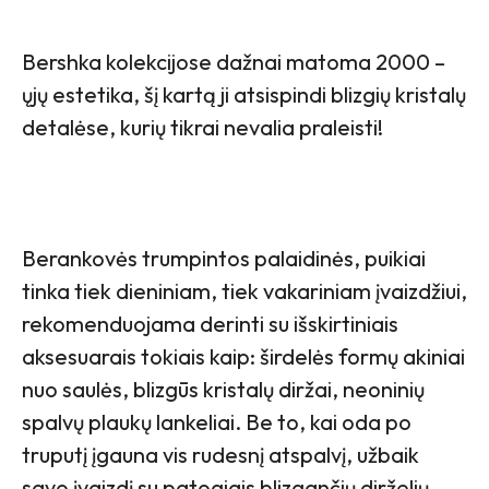
Bershka kolekcijose dažnai matoma 2000 –
ųjų estetika, šį kartą ji atsispindi blizgių kristalų
detalėse, kurių tikrai nevalia praleisti!
Berankovės trumpintos palaidinės, puikiai
tinka tiek dieniniam, tiek vakariniam įvaizdžiui,
rekomenduojama derinti su išskirtiniais
aksesuarais tokiais kaip: širdelės formų akiniai
nuo saulės, blizgūs kristalų diržai, neoninių
spalvų plaukų lankeliai. Be to, kai oda po
truputį įgauna vis rudesnį atspalvį, užbaik
savo įvaizdį su patogiais blizgančių dirželių