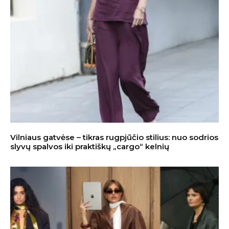
Vilniaus gatvėse – tikras rugpjūčio stilius: nuo sodrios
slyvų spalvos iki praktiškų „cargo“ kelnių