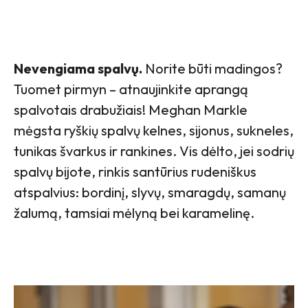
Nevengiama spalvų.
Norite būti madingos?
Tuomet pirmyn – atnaujinkite aprangą
spalvotais drabužiais! Meghan Markle
mėgsta ryškių spalvų kelnes, sijonus, sukneles,
tunikas švarkus ir rankines. Vis dėlto, jei sodrių
spalvų bijote, rinkis santūrius rudeniškus
atspalvius: bordinį, slyvų, smaragdų, samanų
žalumą, tamsiai mėlyną bei karamelinę.