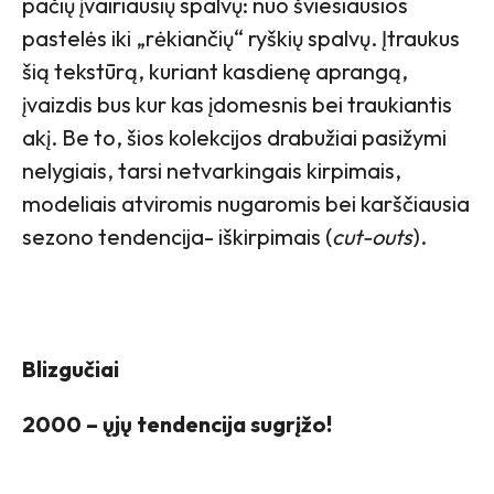
pačių įvairiausių spalvų: nuo šviesiausios
pastelės iki „rėkiančių“ ryškių spalvų. Įtraukus
šią tekstūrą, kuriant kasdienę aprangą,
įvaizdis bus kur kas įdomesnis bei traukiantis
akį. Be to, šios kolekcijos drabužiai pasižymi
nelygiais, tarsi netvarkingais kirpimais,
modeliais atviromis nugaromis bei karščiausia
sezono tendencija- iškirpimais (
cut-outs
).
Blizgučiai
2000 – ųjų tendencija sugrįžo!