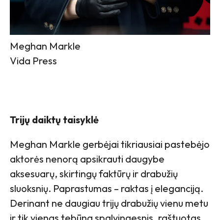
Meghan Markle
Vida Press
Trijų daiktų taisyklė
Meghan Markle gerbėjai tikriausiai pastebėjo
aktorės nenorą apsikrauti daugybe
aksesuarų, skirtingų faktūrų ir drabužių
sluoksnių. Paprastumas – raktas į eleganciją.
Derinant ne daugiau trijų drabužių vienu metu
ir tik vienas tebūna spalvingesnis, raštuotas