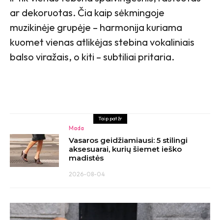
ar dekoruotas. Čia kaip sėkmingoje
muzikinėje grupėje – harmonija kuriama
kuomet vienas atlikėjas stebina vokaliniais
balso viražais, o kiti – subtiliai pritaria.
Taip pat žr
Mada
Vasaros geidžiamiausi: 5 stilingi
aksesuarai, kurių šiemet ieško
madistės
2026-08-04