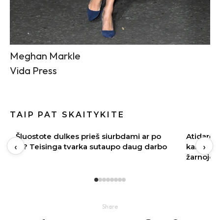
Meghan Markle
Vida Press
TAIP PAT SKAITYKITE
Atidarėte indaplovę, o iš jos trenkia
Ne „padėk
‹
›
kanalizacija? Problema gali slypėti
pakviesti
žarnoje
Share