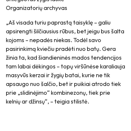
Organizatorių archyvas
„Aš visada turiu paprastą taisyklę – galiu
apsirengti šilčiausius rūbus, bet jeigu bus šalta
kojoms – nepadės niekas. Todėl savo
pasirinkimą kviečiu pradėti nuo batų. Gera
žinia ta, kad šiandieninės mados tendencijos
tam labai dėkingos – topų viršūnėse karaliauja
masyvūs kerzai ir žygių batai, kurie ne tik
apsaugo nuo šalčio, bet ir puikiai atrodo tiek
prie „slidinėjimo“ kombinezonų, tiek prie
kelnių ar džinsų“, – teigia stilistė.