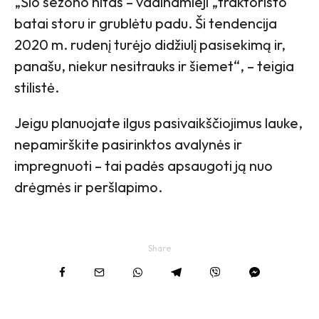
„Šio sezono hitas – vadinamieji „traktoristo“
batai storu ir grublėtu padu. Ši tendencija
2020 m. rudenį turėjo didžiulį pasisekimą ir,
panašu, niekur nesitrauks ir šiemet“, – teigia
stilistė.
Jeigu planuojate ilgus pasivaikščiojimus lauke,
nepamirškite pasirinktos avalynės ir
impregnuoti – tai padės apsaugoti ją nuo
drėgmės ir peršlapimo.
Share