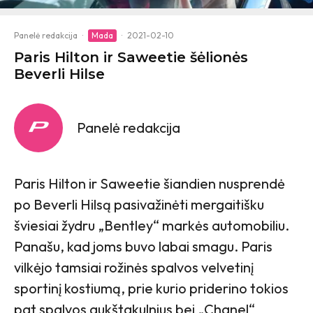
Panelė redakcija
·
Mada
·
2021-02-10
Paris Hilton ir Saweetie šėlionės
Beverli Hilse
Panelė redakcija
Paris Hilton ir Saweetie šiandien nusprendė
po Beverli Hilsą pasivažinėti mergaitišku
šviesiai žydru „Bentley“ markės automobiliu.
Panašu, kad joms buvo labai smagu. Paris
vilkėjo tamsiai rožinės spalvos velvetinį
sportinį kostiumą, prie kurio priderino tokios
pat spalvos aukštakulnius bei „Chanel“