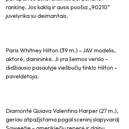
rankinę. Jos kaklą ir ausis puošia „90210“
juvelyrika su deimantais.
Paris Whitney Hilton (39 m.) – JAV modelis,
aktorė, dainininkė. Ji yra šeimos verslo –
didžiausio pasaulyje viešbučių tinklo Hilton –
paveldėtoja.
Diamonté Quiava Valentina Harper (27 m.),
geriau atpažįstama pagal sceninį slapyvardį
Saweetie – amerikiečių reperė ir dainų