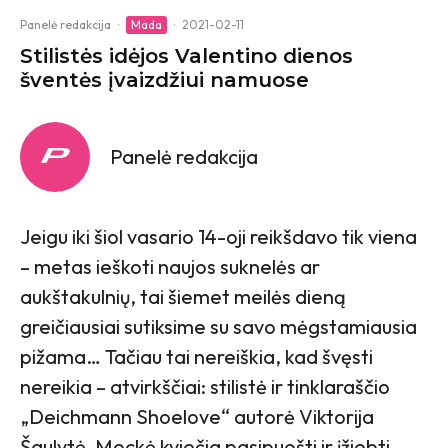
Panelė redakcija
·
Mada
·
2021-02-11
Stilistės idėjos Valentino dienos
šventės įvaizdžiui namuose
Panelė redakcija
Jeigu iki šiol vasario 14-oji reikšdavo tik viena
– metas ieškoti naujos suknelės ar
aukštakulnių, tai šiemet meilės dieną
greičiausiai sutiksime su savo mėgstamiausia
pižama… Tačiau tai nereiškia, kad švęsti
nereikia – atvirkščiai: stilistė ir tinklaraščio
„Deichmann Shoelove“ autorė Viktorija
Šaulytė-Mockė kviečia pasipuošti ir įžiebti