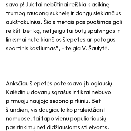
savaip! Juk tai nebūtinai reiškia klasikinę
trumpą raudoną suknelę ir dangų siekiančius
aukštakulnius. Šiais metais pasipuošimas gali
reikšti bet ką, net jeigu tai būtų spalvingos ir
linksmai nuteikiančios šlepetės ar patogus
sportinis kostiumas”, – teigia V. Šaulytė.
Anksčiau šlepetės patekdavo į blogiausių
Kalėdinių dovanų sąrašus ir tikrai nebuvo
pirmuoju naujojo sezono pirkiniu. Bet
šiandien, vis daugiau laiko praleidžiant
namuose, tai tapo vienu populiariausių
pasirinkimų net didžiausioms stileivoms.