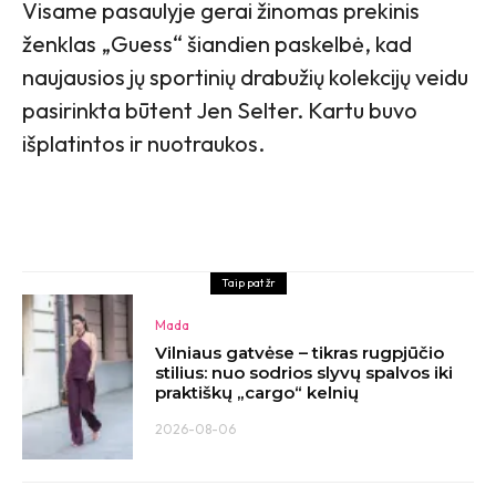
Visame pasaulyje gerai žinomas prekinis
ženklas „Guess“ šiandien paskelbė, kad
naujausios jų sportinių drabužių kolekcijų veidu
pasirinkta būtent Jen Selter. Kartu buvo
išplatintos ir nuotraukos.
Taip pat žr
Mada
Vilniaus gatvėse – tikras rugpjūčio
stilius: nuo sodrios slyvų spalvos iki
praktiškų „cargo“ kelnių
2026-08-06