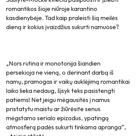
romantikos šioje niūroje karantino
kasdienybėje. Tad kaip praleisti šią meilės
dieną ir kokius įvaizdžius sukurti namuose?
„Nors rutina ir monotonija šiandien
persekioja ne vieną, o derinant darbą iš
namų, pramogas ir vaikų auklėjimą romantikai
laiko lieka nedaug, šįsyk teks pasistengti
patiems! Net jeigu mėgausitės į namus
pristatytu maistu ar žiūrėsite senus
mėgstamo serialo epizodus, ypatingą
atmosferą padės sukurti tinkama apranga“,