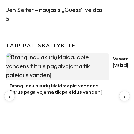
Jen Selter – naujasis „Guess“ veidas
5
TAIP PAT SKAITYKITE
Brangi naujakurių klaida: apie vandens
filtrus pagalvojama tik paleidus vandenį
‹
›
Vasaros s