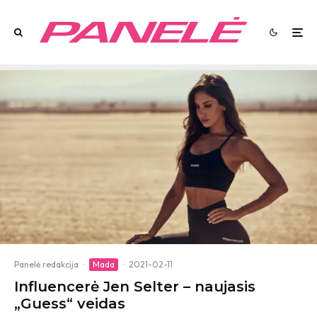
Panelė redakcija
·
Mada
·
2021-02-11
Influencerė Jen Selter – naujasis
„Guess“ veidas