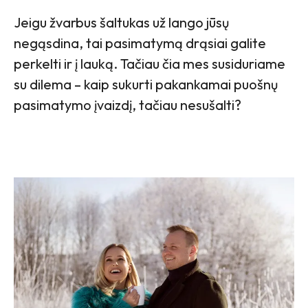
Jeigu žvarbus šaltukas už lango jūsų
negąsdina, tai pasimatymą drąsiai galite
perkelti ir į lauką. Tačiau čia mes susiduriame
su dilema – kaip sukurti pakankamai puošnų
pasimatymo įvaizdį, tačiau nesušalti?