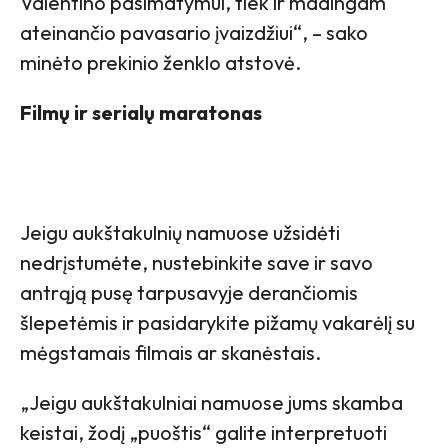
Valentino pasimatymui, tiek ir madingam
ateinančio pavasario įvaizdžiui“, – sako
minėto prekinio ženklo atstovė.
Filmų ir serialų maratonas
Jeigu aukštakulnių namuose užsidėti
nedrįstumėte, nustebinkite save ir savo
antrąją pusę tarpusavyje derančiomis
šlepetėmis ir pasidarykite pižamų vakarėlį su
mėgstamais filmais ar skanėstais.
„Jeigu aukštakulniai namuose jums skamba
keistai, žodį „puoštis“ galite interpretuoti