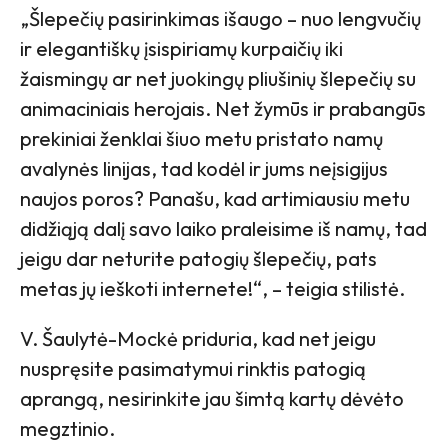
„Šlepečių pasirinkimas išaugo – nuo lengvučių
ir elegantiškų įsispiriamų kurpaičių iki
žaismingų ar net juokingų pliušinių šlepečių su
animaciniais herojais. Net žymūs ir prabangūs
prekiniai ženklai šiuo metu pristato namų
avalynės linijas, tad kodėl ir jums neįsigijus
naujos poros? Panašu, kad artimiausiu metu
didžiąją dalį savo laiko praleisime iš namų, tad
jeigu dar neturite patogių šlepečių, pats
metas jų ieškoti internete!“, – teigia stilistė.
V. Šaulytė-Mockė priduria, kad net jeigu
nuspręsite pasimatymui rinktis patogią
aprangą, nesirinkite jau šimtą kartų dėvėto
megztinio.