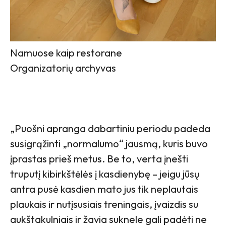
Namuose kaip restorane
Organizatorių archyvas
„Puošni apranga dabartiniu periodu padeda
susigrąžinti „normalumo“ jausmą, kuris buvo
įprastas prieš metus. Be to, verta įnešti
truputį kibirkštėlės į kasdienybę – jeigu jūsų
antra pusė kasdien mato jus tik neplautais
plaukais ir nutįsusiais treningais, įvaizdis su
aukštakulniais ir žavia suknele gali padėti ne