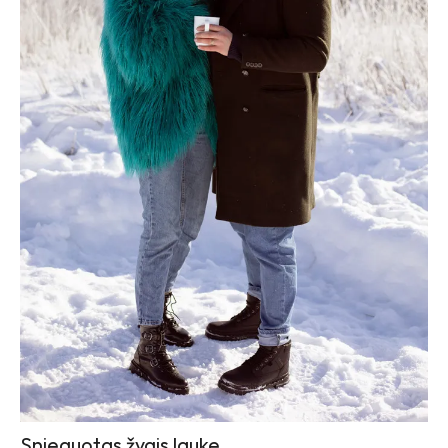
Snieguotas žygis lauke