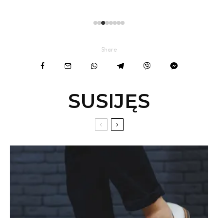
įvaizdį
Share
SUSIJĘS