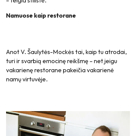
– teigia stilistė.
Namuose kaip restorane
Anot V. Šaulytės-Mockės tai, kaip tu atrodai,
turi ir svarbią emocinę reikšmę – net jeigu
vakarienę restorane pakeičia vakarienė
namų virtuvėje.