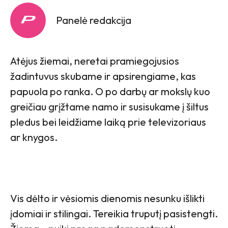
Panelė redakcija
Atėjus žiemai, neretai pramiegojusios
žadintuvus skubame ir apsirengiame, kas
papuola po ranka. O po darbų ar mokslų kuo
greičiau grįžtame namo ir susisukame į šiltus
pledus bei leidžiame laiką prie televizoriaus
ar knygos.
Vis dėlto ir vėsiomis dienomis nesunku išlikti
įdomiai ir stilingai. Tereikia truputį pasistengti.