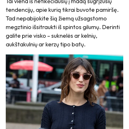
Tai viena iš netikėčiausių į madą sugrįžusių
tendencijų, apie kurią tikrai buvote pamiršę.
Tad nepabijokite šią žiemą užsagstomo
megztinio išsitraukti iš spintos gilumų. Derinti
galite prie visko – suknelės ar kelnių,
aukštakulnių ar kerzų tipo batų.