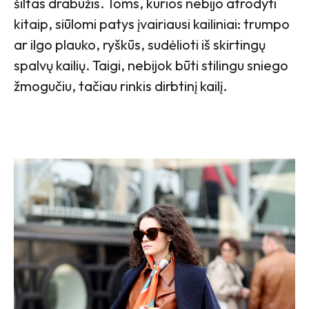
šiltas drabužis. Toms, kurios nebijo atrodyti
kitaip, siūlomi patys įvairiausi kailiniai: trumpo
ar ilgo plauko, ryškūs, sudėlioti iš skirtingų
spalvų kailių. Taigi, nebijok būti stilingu sniego
žmogučiu, tačiau rinkis dirbtinį kailį.