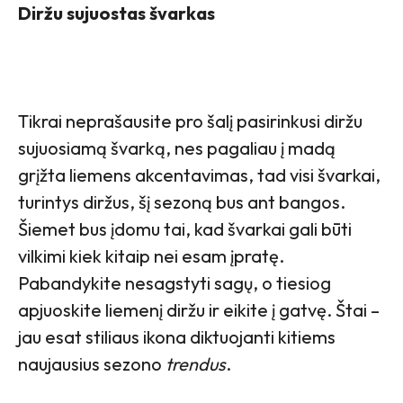
Diržu sujuostas švarkas
Tikrai neprašausite pro šalį pasirinkusi diržu
sujuosiamą švarką, nes pagaliau į madą
grįžta liemens akcentavimas, tad visi švarkai,
turintys diržus, šį sezoną bus ant bangos.
Šiemet bus įdomu tai, kad švarkai gali būti
vilkimi kiek kitaip nei esam įpratę.
Pabandykite nesagstyti sagų, o tiesiog
apjuoskite liemenį diržu ir eikite į gatvę. Štai –
jau esat stiliaus ikona diktuojanti kitiems
naujausius sezono
trendus
.