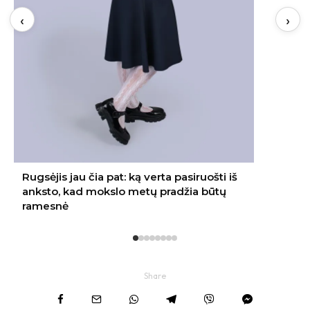
‹
›
Share