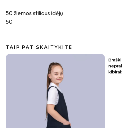
50 žiemos stiliaus idėjų
50
TAIP PAT SKAITYKITE
Braškių sodinimas rugpjūtį 2026:
Baklažan
nepraleiskite šių datų – kitąmet skinsite
kremiška,
kibirais
užkandži