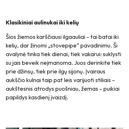
Klasikiniai aulinukai iki kelių
Šios žiemos karščiausi ilgaauliai – tai batai iki
kelių, dar žinomi „stovepipe“ pavadinimu. Ši
avalynė tinka tiek dienai, tiek vakarui: suklysti
su jais beveik neįmanoma. Juos derinkite tiek
prie džinsų, tiek prie ilgų sijonų. Įvairaus
aukščio kulnai taip pat leis varijuoti stiliais –
aukštesnis atrodys puošniau, žemas – puikiai
papildys kasdienį įvaizdį.