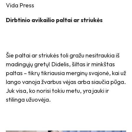
Vida Press
Dirbtinio avikailio paltai ar striukės
Šie paltai ar striukės toli gražu nesitraukia iš
madingųjų gretų! Didelis, šiltas ir minkštas
paltas – tikrų tikriausia merginų svajonė, kai už
lango vanoja žvarbus vėjas arba siaučia pūga.
Juk visa, ko norisi tokiu metu, yra jauki ir
stilinga užuovėja.