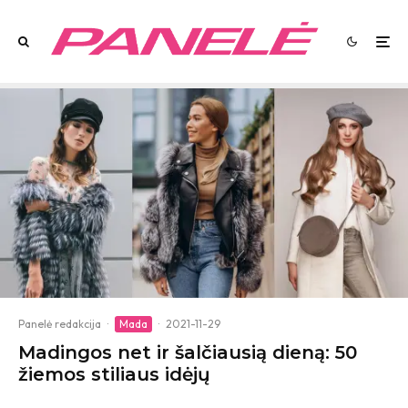
Panelė redakcija
·
Mada
·
2021-11-29
Madingos net ir šalčiausią dieną: 50
žiemos stiliaus idėjų