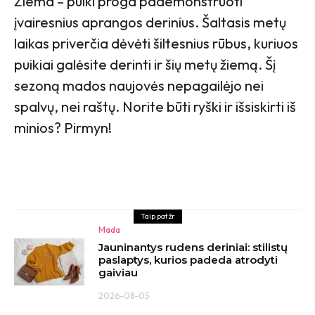
Žiema – puiki proga pademonstruoti
įvairesnius aprangos derinius. Šaltasis metų
laikas priverčia dėvėti šiltesnius rūbus, kuriuos
puikiai galėsite derinti ir šių metų žiemą. Šį
sezoną mados naujovės nepagailėjo nei
spalvų, nei raštų. Norite būti ryški ir išsiskirti iš
minios? Pirmyn!
Taip pat žr
Mada
Jauninantys rudens deriniai: stilistų
paslaptys, kurios padeda atrodyti
gaiviau
2026-08-05