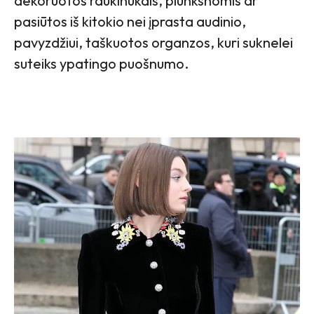
dekoruotos raukinukais, plunksnomis ar
pasiūtos iš kitokio nei įprasta audinio,
pavyzdžiui, taškuotos organzos, kuri suknelei
suteiks ypatingo puošnumo.