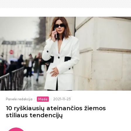
Panelė redakcija
·
Mada
·
2021-11-23
10 ryškiausių ateinančios žiemos
stiliaus tendencijų