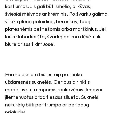
kostiumas. Jis gali būti smėlio, pilkšvas,
šviesiai mėlynas ar kreminis. Po švarku galima
vilkėti ploną palaidinę, berankovį topą
platesnėmis petnešomis arba marškinius. Jei
lauke labai karšta, švarką galima dėvėti tik
biure ar susitikimuose.
Formalesniam biurui taip pat tinka
uždaresnės suknelės. Geriausia rinktis
modelius su trumpomis rankovėmis, lengvai
įliemenuotus arba tiesaus silueto. Suknelė
neturėtų būti per trumpa ar per daug
prigludusi.