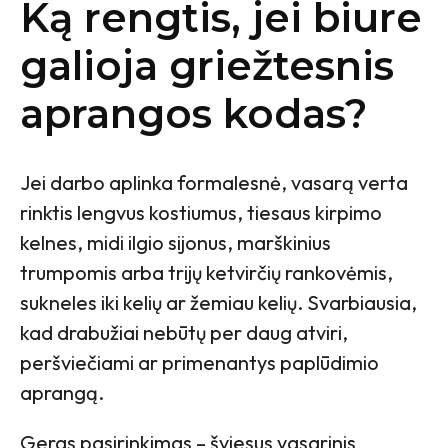
Ką rengtis, jei biure
galioja griežtesnis
aprangos kodas?
Jei darbo aplinka formalesnė, vasarą verta
rinktis lengvus kostiumus, tiesaus kirpimo
kelnes, midi ilgio sijonus, marškinius
trumpomis arba trijų ketvirčių rankovėmis,
sukneles iki kelių ar žemiau kelių. Svarbiausia,
kad drabužiai nebūtų per daug atviri,
peršviečiami ar primenantys paplūdimio
aprangą.
Geras pasirinkimas – šviesus vasarinis