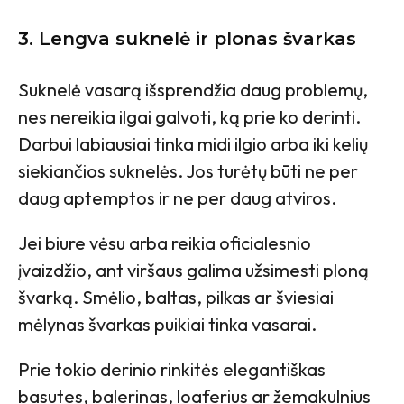
3. Lengva suknelė ir plonas švarkas
Suknelė vasarą išsprendžia daug problemų,
nes nereikia ilgai galvoti, ką prie ko derinti.
Darbui labiausiai tinka midi ilgio arba iki kelių
siekiančios suknelės. Jos turėtų būti ne per
daug aptemptos ir ne per daug atviros.
Jei biure vėsu arba reikia oficialesnio
įvaizdžio, ant viršaus galima užsimesti ploną
švarką. Smėlio, baltas, pilkas ar šviesiai
mėlynas švarkas puikiai tinka vasarai.
Prie tokio derinio rinkitės elegantiškas
basutes, balerinas, loaferius ar žemakulnius