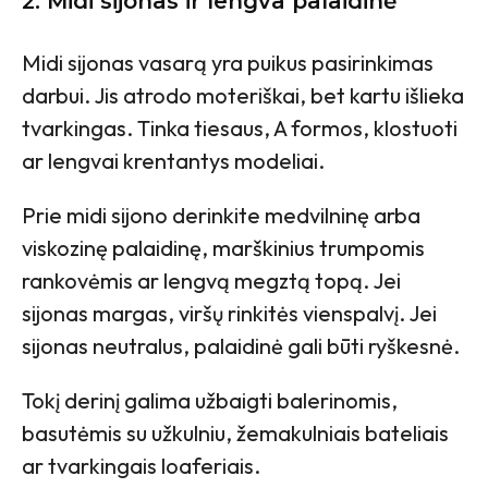
2. Midi sijonas ir lengva palaidinė
Midi sijonas vasarą yra puikus pasirinkimas
darbui. Jis atrodo moteriškai, bet kartu išlieka
tvarkingas. Tinka tiesaus, A formos, klostuoti
ar lengvai krentantys modeliai.
Prie midi sijono derinkite medvilninę arba
viskozinę palaidinę, marškinius trumpomis
rankovėmis ar lengvą megztą topą. Jei
sijonas margas, viršų rinkitės vienspalvį. Jei
sijonas neutralus, palaidinė gali būti ryškesnė.
Tokį derinį galima užbaigti balerinomis,
basutėmis su užkulniu, žemakulniais bateliais
ar tvarkingais loaferiais.