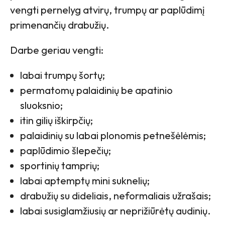
vengti pernelyg atvirų, trumpų ar paplūdimį
primenančių drabužių.
Darbe geriau vengti:
labai trumpų šortų;
permatomų palaidinių be apatinio
sluoksnio;
itin gilių iškirpčių;
palaidinių su labai plonomis petnešėlėmis;
paplūdimio šlepečių;
sportinių tamprių;
labai aptemptų mini suknelių;
drabužių su dideliais, neformaliais užrašais;
labai susiglamžiusių ar neprižiūrėtų audinių.