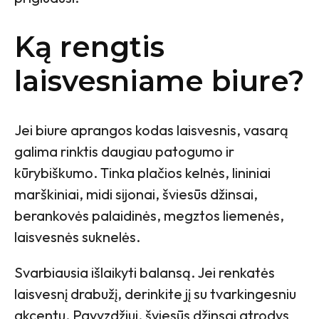
Ką rengtis
laisvesniame biure?
Jei biure aprangos kodas laisvesnis, vasarą
galima rinktis daugiau patogumo ir
kūrybiškumo. Tinka plačios kelnės, lininiai
marškiniai, midi sijonai, šviesūs džinsai,
berankovės palaidinės, megztos liemenės,
laisvesnės suknelės.
Svarbiausia išlaikyti balansą. Jei renkatės
laisvesnį drabužį, derinkite jį su tvarkingesniu
akcentu. Pavyzdžiui, šviesūs džinsai atrodys