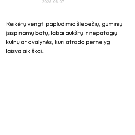
2026-08-07
Reikėtų vengti paplūdimio šlepečių, guminių
įsispiriamų batų, labai aukštų ir nepatogių
kulnų ar avalynės, kuri atrodo pernelyg
laisvalaikiškai.