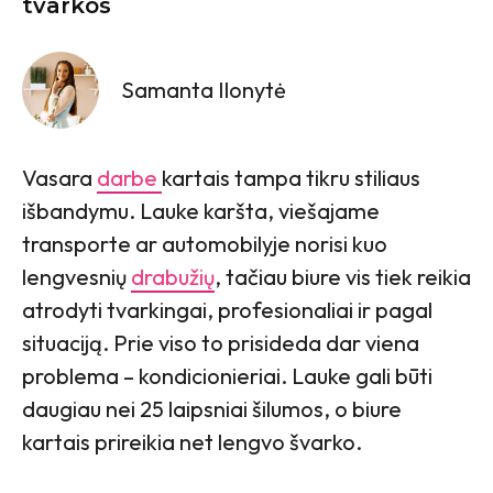
tvarkos
Samanta Ilonytė
Vasara
darbe
kartais tampa tikru stiliaus
išbandymu. Lauke karšta, viešajame
transporte ar automobilyje norisi kuo
lengvesnių
drabužių
, tačiau biure vis tiek reikia
atrodyti tvarkingai, profesionaliai ir pagal
situaciją. Prie viso to prisideda dar viena
problema – kondicionieriai. Lauke gali būti
daugiau nei 25 laipsniai šilumos, o biure
kartais prireikia net lengvo švarko.