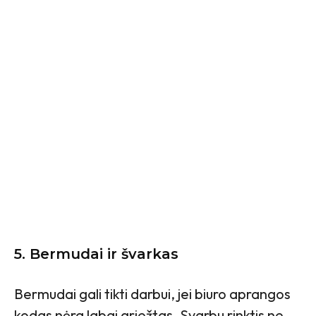
5. Bermudai ir švarkas
Bermudai gali tikti darbui, jei biuro aprangos
kodas nėra labai griežtas. Svarbu rinktis ne