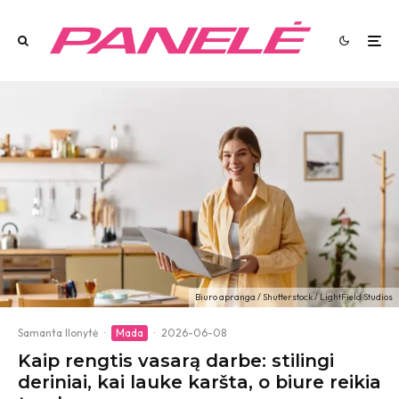
Biuro apranga / Shutterstock / LightField Studios
Samanta Ilonytė
·
Mada
·
2026-06-08
Kaip rengtis vasarą darbe: stilingi
deriniai, kai lauke karšta, o biure reikia