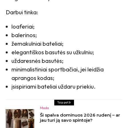
Darbui tinka:
loaferiai;
balerinos;
žemakulniai bateliai;
elegantiškos basutės su užkulniu;
uždaresnės basutės;
minimalistiniai sportbačiai, jei leidžia
aprangos kodas;
įsispiriami bateliai uždaru priekiu.
Taip pat žr
Mada
Ši spalva dominuos 2026 rudenį – ar
jau turi ją savo spintoje?