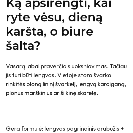
Ką apsirengti, kai
ryte vėsu, dieną
karšta, o biure
šalta?
Vasarą labai praverčia sluoksniavimas. Tačiau
jis turi būti lengvas. Vietoje storo švarko
rinkitės ploną lininį švarkelį, lengvą kardiganą,
plonus marškinius ar šilkinę skarelę.
Gera formulė: lengvas pagrindinis drabužis +