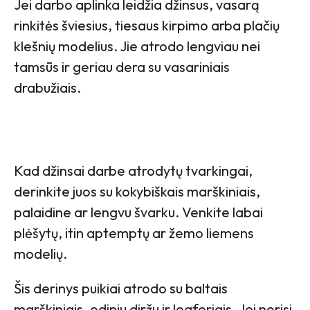
Jei darbo aplinka leidžia džinsus, vasarą
rinkitės šviesius, tiesaus kirpimo arba plačių
klešnių modelius. Jie atrodo lengviau nei
tamsūs ir geriau dera su vasariniais
drabužiais.
Kad džinsai darbe atrodytų tvarkingai,
derinkite juos su kokybiškais marškiniais,
palaidine ar lengvu švarku. Venkite labai
plėšytų, itin aptemptų ar žemo liemens
modelių.
Šis derinys puikiai atrodo su baltais
marškiniais, odiniu diržu ir loaferiais. Jei norisi