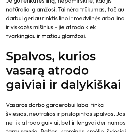
Jeigu renkatės liną, nepamirškite, kad jis
natūraliai glamžosi. Tai nėra trūkumas, tačiau
darbui geriau rinktis lino ir medvilnės arba lino
ir viskozės mišinius – jie atrodo kiek
tvarkingiau ir mažiau glamžosi.
Spalvos, kurios
vasarą atrodo
gaiviai ir dalykiškai
Vasaros darbo garderobui labai tinka
šviesios, neutralios ir prislopintos spalvos. Jos
ne tik atrodo gaiviai, bet ir lengvai derinamos
tarpusavyje. Baltos, kreminės, smėlio, šviesiai