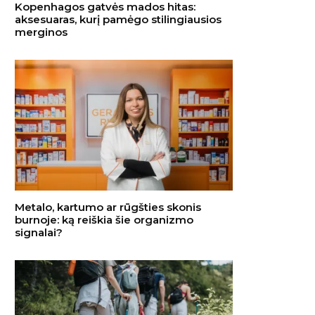
Kopenhagos gatvės mados hitas:
aksesuaras, kurį pamėgo stilingiausios
merginos
Metalo, kartumo ar rūgšties skonis
burnoje: ką reiškia šie organizmo
signalai?