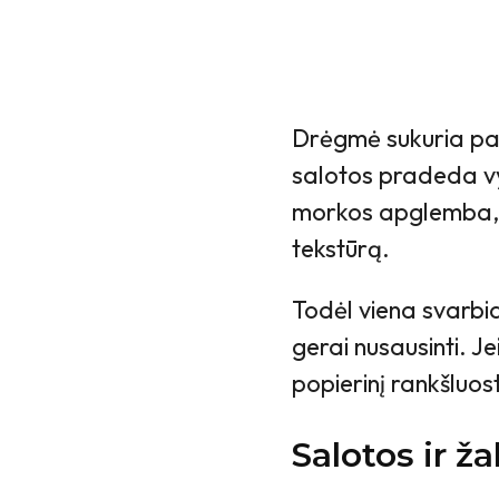
Drėgmė sukuria pala
salotos pradeda vys
morkos apglemba, o
tekstūrą.
Todėl viena svarbia
gerai nusausinti. J
popierinį rankšluost
Salotos ir ž