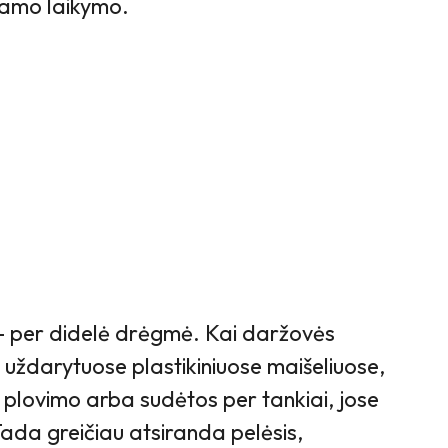
nkamo laikymo.
– per didelė drėgmė. Kai daržovės
 uždarytuose plastikiniuose maišeliuose,
 plovimo arba sudėtos per tankiai, jose
ada greičiau atsiranda pelėsis,