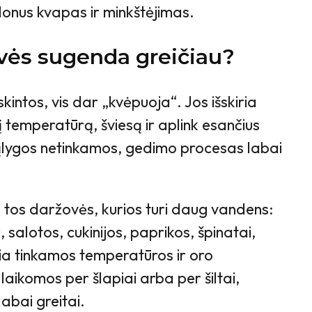
onus kvapas ir minkštėjimas.
vės sugenda greičiau?
kintos, vis dar „kvėpuoja“. Jos išskiria
 temperatūrą, šviesą ir aplink esančius
ąlygos netinkamos, gedimo procesas labai
 tos daržovės, kurios turi daug vandens:
 salotos, cukinijos, paprikos, špinatai,
ikia tinkamos temperatūros ir oro
s laikomos per šlapiai arba per šiltai,
abai greitai.