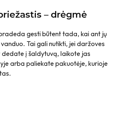
priežastis – drėgmė
pradeda gesti būtent tada, kai ant jų
vanduo. Tai gali nutikti, jei daržoves
t dedate į šaldytuvą, laikote jas
je arba paliekate pakuotėje, kurioje
tas.