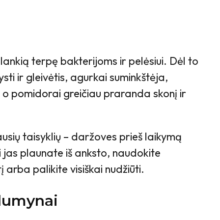
nkią terpę bakterijoms ir pelėsiui. Dėl to
ti ir gleivėtis, agurkai suminkštėja,
 pomidorai greičiau praranda skonį ir
usių taisyklių – daržoves prieš laikymą
ei jas plaunate iš anksto, naudokite
į arba palikite visiškai nudžiūti.
alumynai