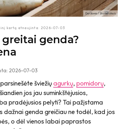
Daržovės / Shutterstock
inį kartą atnaujinta:
2026-07-03
 greitai genda?
iena
nta:
2026-07-03
parsinešėte šviežių
agurkų
,
pomidorų
,
šiandien jos jau suminkštėjusios,
ba pradėjusios pelyti? Tai pažįstama
s dažnai genda greičiau ne todėl, kad jos
ės, o dėl vienos labai paprastos