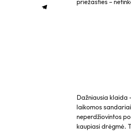
priežasties – neti
Dažniausia klaida 
laikomos sandariai
neperdžiovintos po
kaupiasi drėgmė. T