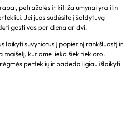
rapai, petražolės ir kiti žalumynai yra itin
tekliui. Jei juos sudėsite į šaldytuvą
adėti gesti vos per dieną ar dvi.
laikyti suvyniotus į popierinį rankšluostį ir
 maišelį, kuriame lieka šiek tiek oro.
rėgmės perteklių ir padeda ilgiau išlaikyti