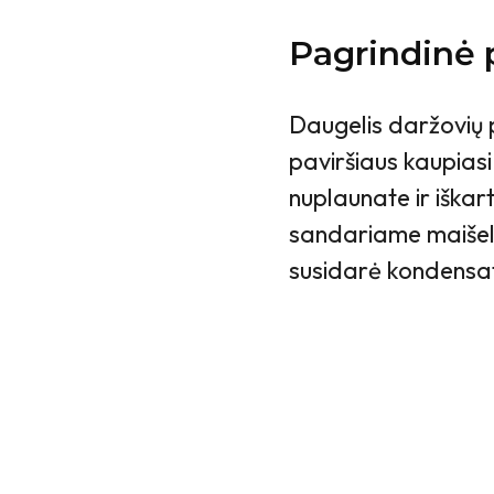
Pagrindinė 
Daugelis daržovių 
paviršiaus kaupiasi 
nuplaunate ir iškar
sandariame maišely
susidarė kondensa