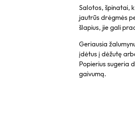
Salotos, špinatai, k
jautrūs drėgmės per
šlapius, jie gali pr
Geriausia žalumynus 
įdėtus į dėžutę arba
Popierius sugeria d
gaivumą.