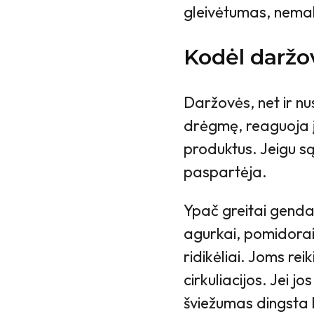
gleivėtumas, nemal
Kodėl daržo
Daržovės, net ir nus
drėgmę, reaguoja į
produktus. Jeigu s
paspartėja.
Ypač greitai genda
agurkai, pomidorai,
ridikėliai. Joms re
cirkuliacijos. Jei jo
šviežumas dingsta l