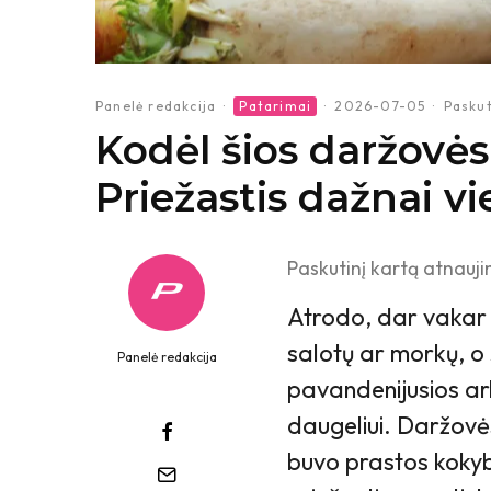
Panelė redakcija
·
Patarimai
·
2026-07-05
·
Paskut
Kodėl šios daržovės
Priežastis dažnai v
Paskutinį kartą atnauji
Atrodo, dar vakar 
salotų ar morkų, o 
Panelė redakcija
pavandenijusios ar
daugeliui. Daržovė
buvo prastos kokyb