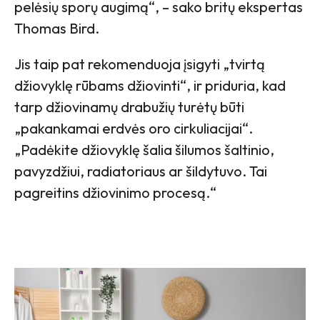
pelėsių sporų augimą“, – sako britų ekspertas
Thomas Bird.
Jis taip pat rekomenduoja įsigyti „tvirtą
džiovyklę rūbams džiovinti“, ir priduria, kad
tarp džiovinamų drabužių turėtų būti
„pakankamai erdvės oro cirkuliacijai“.
„Padėkite džiovyklę šalia šilumos šaltinio,
pavyzdžiui, radiatoriaus ar šildytuvo. Tai
pagreitins džiovinimo procesą.“