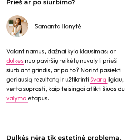
Prieš ar po siurbimo?
Samanta Ilonytė
Valant namus, dažnai kyla klausimas: ar
dulkes
nuo paviršių reikėtų nuvalyti prieš
siurbiant grindis, ar po to? Norint pasiekti
geriausią rezultatą ir užtikrinti
švarą
ilgiau,
verta suprasti, kaip teisingai atlikti šiuos du
valymo
etapus.
Dulkės nėra tik estetinė problema.