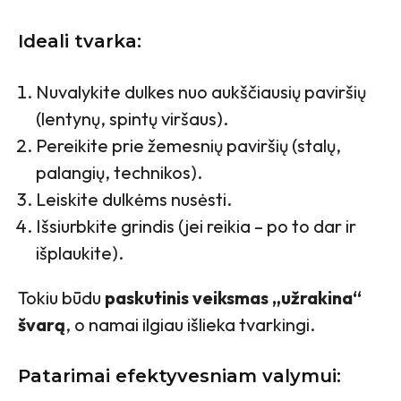
Ideali tvarka:
Nuvalykite dulkes nuo aukščiausių paviršių
(lentynų, spintų viršaus).
Pereikite prie žemesnių paviršių (stalų,
palangių, technikos).
Leiskite dulkėms nusėsti.
Išsiurbkite grindis (jei reikia – po to dar ir
išplaukite).
Tokiu būdu
paskutinis veiksmas „užrakina“
švarą
, o namai ilgiau išlieka tvarkingi.
Patarimai efektyvesniam valymui: