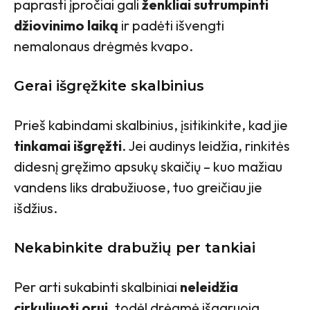
paprasti įpročiai gali
ženkliai sutrumpinti
džiovinimo laiką
ir padėti išvengti
nemalonaus drėgmės kvapo.
Gerai išgręžkite skalbinius
Prieš kabindami skalbinius, įsitikinkite, kad jie
tinkamai išgręžti
. Jei audinys leidžia, rinkitės
didesnį gręžimo apsukų skaičių – kuo mažiau
vandens liks drabužiuose, tuo greičiau jie
išdžius.
Nekabinkite drabužių per tankiai
Per arti sukabinti skalbiniai
neleidžia
cirkuliuoti orui
, todėl drėgmė išgaruoja