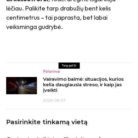
lėčiau. Palikite tarp drabužių bent kelis
centimetrus – tai paprasta, bet labai
veiksminga gudrybė.
Taip pat žr
Patarimai
Vairavimo baimė: situacijos, kurios
kelia daugiausia streso, ir kaip jas
įveikti
2026-08-07
Pasirinkite tinkamą vietą