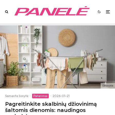
Džiovyklė
Samanta Ilonytė
·
Patarimai
·
2026-01-21
Pagreitinkite skalbinių džiovinimą
šaltomis dienomis: naudingos