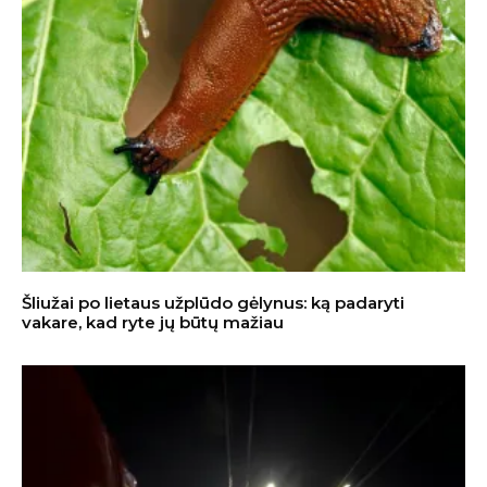
Šliužai po lietaus užplūdo gėlynus: ką padaryti
vakare, kad ryte jų būtų mažiau