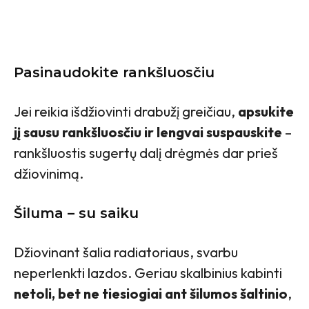
Pasinaudokite rankšluosčiu
Jei reikia išdžiovinti drabužį greičiau,
apsukite
jį sausu rankšluosčiu ir lengvai suspauskite
–
rankšluostis sugertų dalį drėgmės dar prieš
džiovinimą.
Šiluma – su saiku
Džiovinant šalia radiatoriaus, svarbu
neperlenkti lazdos. Geriau skalbinius kabinti
netoli, bet ne tiesiogiai ant šilumos šaltinio
,