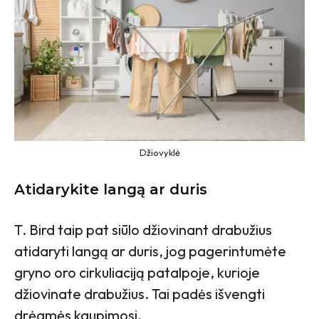
Džiovyklė
Atidarykite langą ar duris
T. Bird taip pat siūlo džiovinant drabužius
atidaryti langą ar duris, jog pagerintumėte
gryno oro cirkuliaciją patalpoje, kurioje
džiovinate drabužius. Tai padės išvengti
drėgmės kaupimosi.