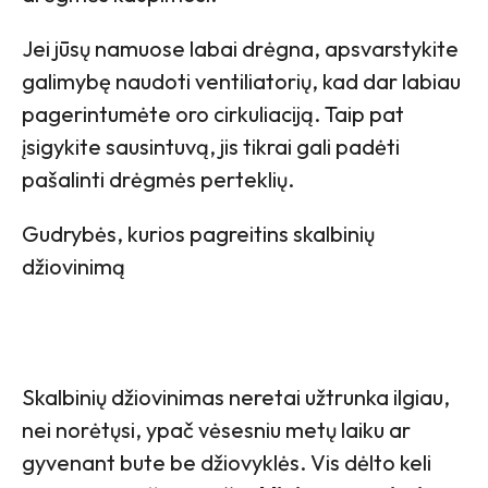
Jei jūsų namuose labai drėgna, apsvarstykite
galimybę naudoti ventiliatorių, kad dar labiau
pagerintumėte oro cirkuliaciją. Taip pat
įsigykite sausintuvą, jis tikrai gali padėti
pašalinti drėgmės perteklių.
Gudrybės, kurios pagreitins skalbinių
džiovinimą
Skalbinių džiovinimas neretai užtrunka ilgiau,
nei norėtųsi, ypač vėsesniu metų laiku ar
gyvenant bute be džiovyklės. Vis dėlto keli