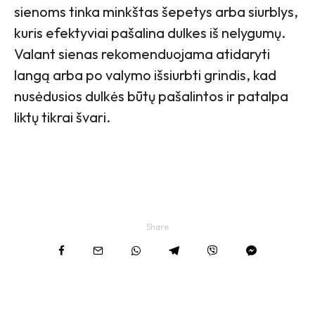
sienoms tinka minkštas šepetys arba siurblys,
kuris efektyviai pašalina dulkes iš nelygumų.
Valant sienas rekomenduojama atidaryti
langą arba po valymo išsiurbti grindis, kad
nusėdusios dulkės būtų pašalintos ir patalpa
liktų tikrai švari.
Share