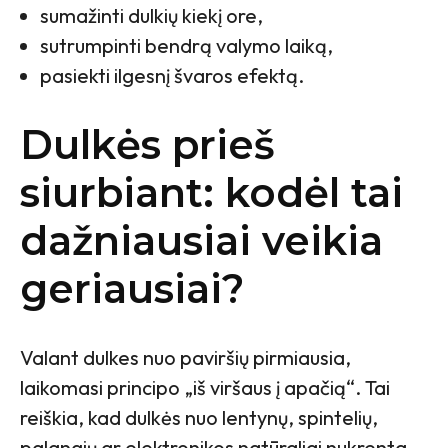
sumažinti dulkių kiekį ore,
sutrumpinti bendrą valymo laiką,
pasiekti ilgesnį švaros efektą.
Dulkės prieš
siurbiant: kodėl tai
dažniausiai veikia
geriausiai?
Valant dulkes nuo paviršių pirmiausia,
laikomasi principo „iš viršaus į apačią“. Tai
reiškia, kad dulkės nuo lentynų, spintelių,
palangių ar elektronikos natūraliai nukrenta