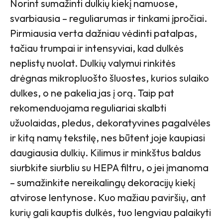
Norint sumažinti dulkių kiekį namuose,
svarbiausia – reguliarumas ir tinkami įpročiai.
Pirmiausia verta dažniau vėdinti patalpas,
tačiau trumpai ir intensyviai, kad dulkės
neplistų nuolat. Dulkių valymui rinkitės
drėgnas mikropluošto šluostes, kurios sulaiko
dulkes, o ne pakelia jas į orą. Taip pat
rekomenduojama reguliariai skalbti
užuolaidas, pledus, dekoratyvines pagalvėles
ir kitą namų tekstilę, nes būtent joje kaupiasi
daugiausia dulkių. Kilimus ir minkštus baldus
siurbkite siurbliu su HEPA filtru, o jei įmanoma
– sumažinkite nereikalingų dekoracijų kiekį
atvirose lentynose. Kuo mažiau paviršių, ant
kurių gali kauptis dulkės, tuo lengviau palaikyti