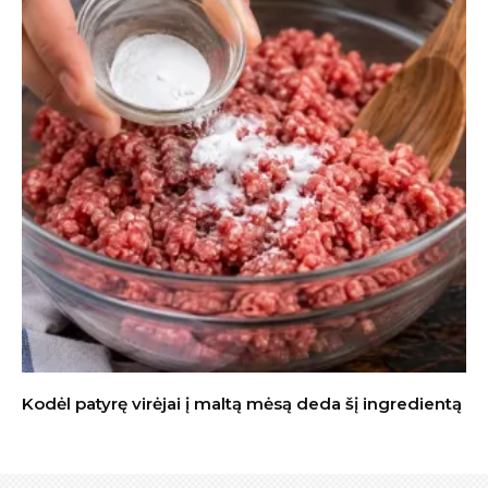
Kodėl patyrę virėjai į maltą mėsą deda šį ingredientą