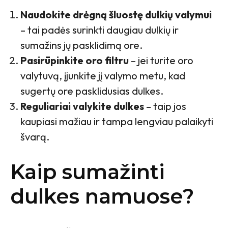
Naudokite drėgną šluostę dulkių valymui
– tai padės surinkti daugiau dulkių ir
sumažins jų pasklidimą ore.
Pasirūpinkite oro filtru
– jei turite oro
valytuvą, įjunkite jį valymo metu, kad
sugertų ore pasklidusias dulkes.
Reguliariai valykite dulkes
– taip jos
kaupiasi mažiau ir tampa lengviau palaikyti
švarą.
Kaip sumažinti
dulkes namuose?