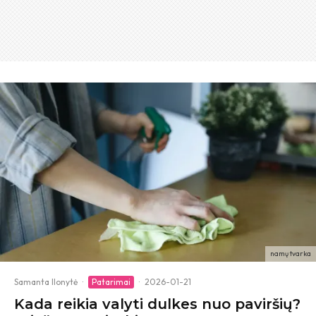
namų tvarka
Samanta Ilonytė
·
Patarimai
·
2026-01-21
Kada reikia valyti dulkes nuo paviršių?