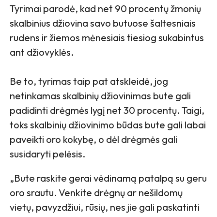
Tyrimai parodė, kad net 90 procentų žmonių
skalbinius džiovina savo butuose šaltesniais
rudens ir žiemos mėnesiais tiesiog sukabintus
ant džiovyklės.
Be to, tyrimas taip pat atskleidė, jog
netinkamas skalbinių džiovinimas bute gali
padidinti drėgmės lygį net 30 procentų. Taigi,
toks skalbinių džiovinimo būdas bute gali labai
paveikti oro kokybę, o dėl drėgmės gali
susidaryti pelėsis.
„Bute raskite gerai vėdinamą patalpą su geru
oro srautu. Venkite drėgnų ar nešildomų
vietų, pavyzdžiui, rūsių, nes jie gali paskatinti