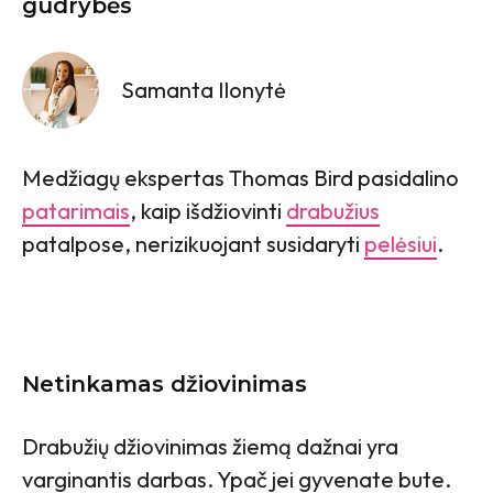
gudrybės
Samanta Ilonytė
Medžiagų ekspertas Thomas Bird pasidalino
patarimais
, kaip išdžiovinti
drabužius
patalpose, nerizikuojant susidaryti
pelėsiui
.
Netinkamas džiovinimas
Drabužių džiovinimas žiemą dažnai yra
varginantis darbas. Ypač jei gyvenate bute.