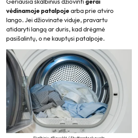
Geriausia skalbinius džiovinti
gerai
vėdinamoje patalpoje
arba prie atviro
lango. Jei džiovinate viduje, pravartu
atidaryti langą ar duris, kad drėgmė
pasišalintų, o ne kauptųsi patalpoje.
Skalbinių džiovyklė / Shutterstock nuotr.