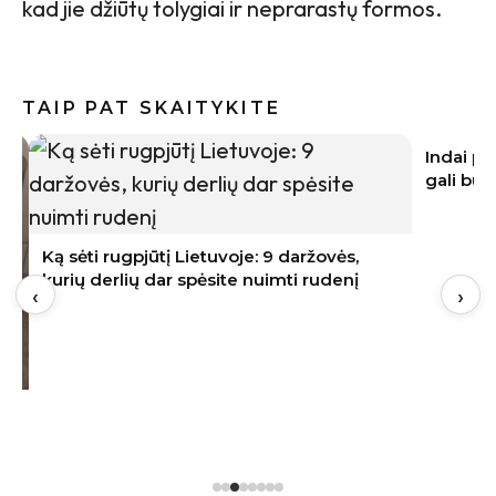
kad jie džiūtų tolygiai ir neprarastų formos.
TAIP PAT SKAITYKITE
Ką sėti rugpjūtį Lietuvoje: 9 daržovės,
kurių derlių dar spėsite nuimti rudenį
‹
›
Indai po 
gali būti