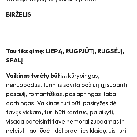
BIRŽELIS
Tau tiks gimę: LIEPĄ, RUGPJŪTĮ, RUGSĖJĮ,
SPALĮ
Vaikinas turėtų būti…
kūrybingas,
nenuobodus, turintis savitą požiūrį į jį supantį
pasaulį, romantiškas, paslaptingas, labai
garbingas. Vaikinas turi būti pasiryžęs dėl
tavęs viskam, turi būti kantrus, palaikyti,
visada pateisinti tave nemoralizuodamas ir
neleisti tau liūdėti dėl praeities klaidų. Jis turi