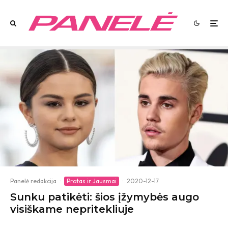
Panelė redakcija
·
Protas ir Jausmai
·
2020-12-17
Sunku patikėti: šios įžymybės augo
visiškame nepritekliuje