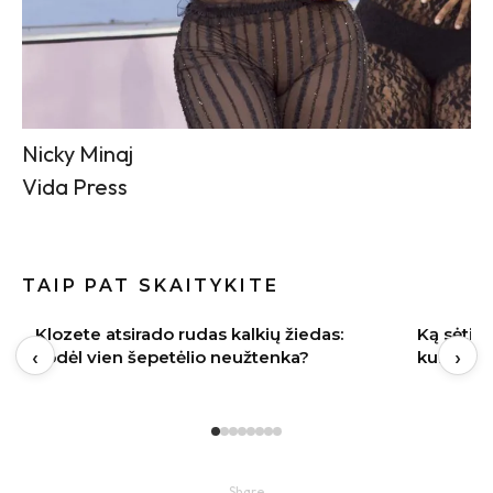
Nicky Minaj
Vida Press
TAIP PAT SKAITYKITE
Ką sėti rugpjūtį Lietuvoje: 9 daržovės,
Indai po 
‹
›
kurių derlių dar spėsite nuimti rudenį
gali būti
Share