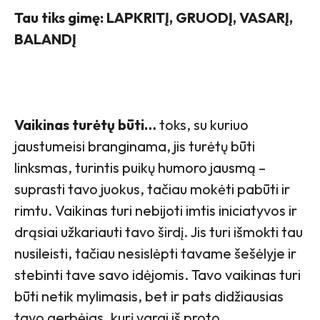
Tau tiks gimę: LAPKRITĮ, GRUODĮ, VASARĮ,
BALANDĮ
Vaikinas turėtų būti…
toks, su kuriuo
jaustumeisi branginama, jis turėtų būti
linksmas, turintis puikų humoro jausmą –
suprasti tavo juokus, tačiau mokėti pabūti ir
rimtu. Vaikinas turi nebijoti imtis iniciatyvos ir
drąsiai užkariauti tavo širdį. Jis turi išmokti tau
nusileisti, tačiau nesislėpti tavame šešėlyje ir
stebinti tave savo idėjomis. Tavo vaikinas turi
būti netik mylimasis, bet ir pats didžiausias
tavo gerbėjas, kurį varai iš proto.