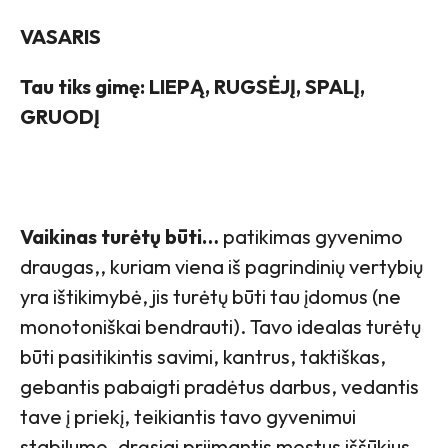
VASARIS
Tau tiks gimę: LIEPĄ, RUGSĖJĮ, SPALĮ,
GRUODĮ
Vaikinas turėtų būti…
patikimas gyvenimo
draugas,, kuriam viena iš pagrindinių vertybių
yra ištikimybė, jis turėtų būti tau įdomus (ne
monotoniškai bendrauti). Tavo idealas turėtų
būti pasitikintis savimi, kantrus, taktiškas,
gebantis pabaigti pradėtus darbus, vedantis
tave į priekį, teikiantis tavo gyvenimui
stabilumo, drąsiai priimantis mestus iššūkius,