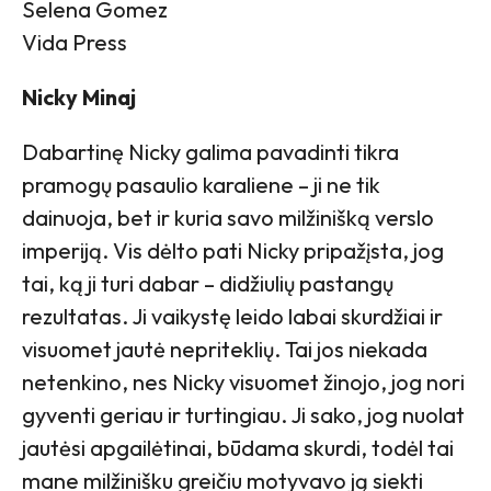
Selena Gomez
Vida Press
Nicky Minaj
Dabartinę Nicky galima pavadinti tikra
pramogų pasaulio karaliene – ji ne tik
dainuoja, bet ir kuria savo milžinišką verslo
imperiją. Vis dėlto pati Nicky pripažįsta, jog
tai, ką ji turi dabar – didžiulių pastangų
rezultatas. Ji vaikystę leido labai skurdžiai ir
visuomet jautė nepriteklių. Tai jos niekada
netenkino, nes Nicky visuomet žinojo, jog nori
gyventi geriau ir turtingiau. Ji sako, jog nuolat
jautėsi apgailėtinai, būdama skurdi, todėl tai
mane milžinišku greičiu motyvavo ją siekti