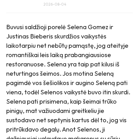
2026-08-04
Buvusi saldžioji porelė Selena Gomez ir
Justinas Bieberis skurdžios vaikystės
laikotarpiu net nebūtų pamąstę, jog ateityje
romantiškai leis laiką prabangiausiose
restoranuose. Selena yra taip pat kilusi iš
neturtingos šeimos. Jos motina Seleną
pagimdė vos šešiolikos ir augino Seleną pati
viena, todėl Selenos vaikystė buvo itin skurdi.
Selena pati prisimena, kaip šeimai trūko
pinigų, mat važiuodami greitkeliu jie
sustodavo net septynis kartus dėl to, jog vis
pritrūkdavo degalų. Anot Selenos, ji
dažniausiai valgydavo makaronus su sūriu,