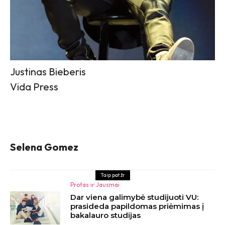
Justinas Bieberis
Vida Press
Selena Gomez
Taip pat žr
Protas ir Jausmai
Dar viena galimybė studijuoti VU:
prasideda papildomas priėmimas į
bakalauro studijas