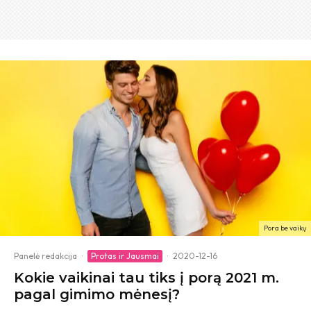
Pora be vaikų
Panelė redakcija
·
Protas ir Jausmai
·
2020-12-16
Kokie vaikinai tau tiks į porą 2021 m.
pagal gimimo mėnesį?