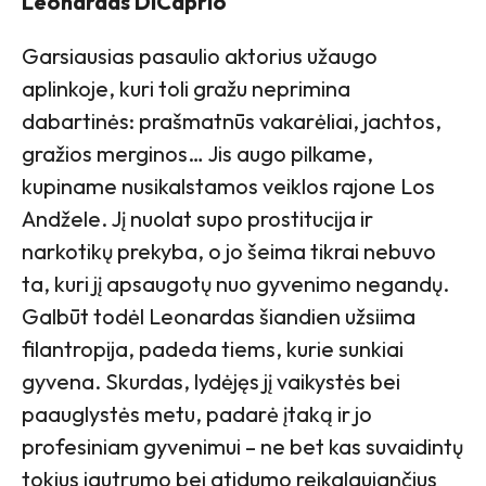
Leonardas DiCaprio
Garsiausias pasaulio aktorius užaugo
aplinkoje, kuri toli gražu neprimina
dabartinės: prašmatnūs vakarėliai, jachtos,
gražios merginos… Jis augo pilkame,
kupiname nusikalstamos veiklos rajone Los
Andžele. Jį nuolat supo prostitucija ir
narkotikų prekyba, o jo šeima tikrai nebuvo
ta, kuri jį apsaugotų nuo gyvenimo negandų.
Galbūt todėl Leonardas šiandien užsiima
filantropija, padeda tiems, kurie sunkiai
gyvena. Skurdas, lydėjęs jį vaikystės bei
paauglystės metu, padarė įtaką ir jo
profesiniam gyvenimui – ne bet kas suvaidintų
tokius jautrumo bei atidumo reikalaujančius