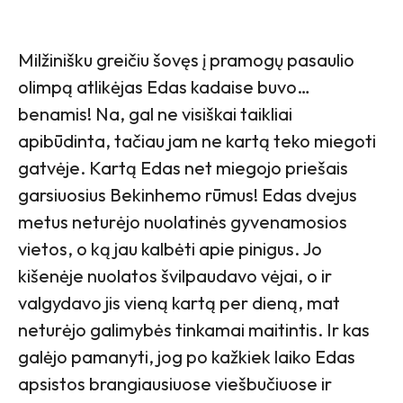
Milžinišku greičiu šovęs į pramogų pasaulio
olimpą atlikėjas Edas kadaise buvo…
benamis! Na, gal ne visiškai taikliai
apibūdinta, tačiau jam ne kartą teko miegoti
gatvėje. Kartą Edas net miegojo priešais
garsiuosius Bekinhemo rūmus! Edas dvejus
metus neturėjo nuolatinės gyvenamosios
vietos, o ką jau kalbėti apie pinigus. Jo
kišenėje nuolatos švilpaudavo vėjai, o ir
valgydavo jis vieną kartą per dieną, mat
neturėjo galimybės tinkamai maitintis. Ir kas
galėjo pamanyti, jog po kažkiek laiko Edas
apsistos brangiausiuose viešbučiuose ir