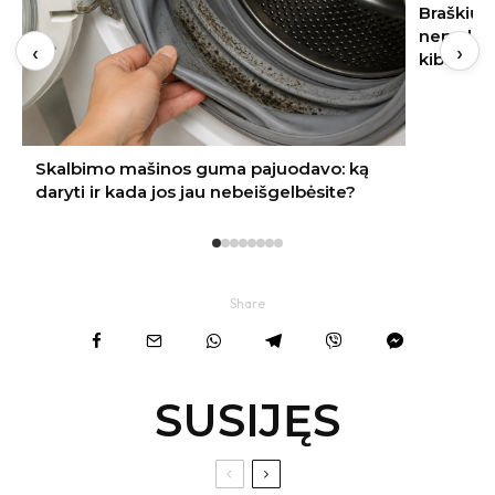
Braškių sodinimas rugpjūtį 2026:
nepraleiskite šių datų – kitąmet skinsite
‹
›
kibirais
Share
SUSIJĘS