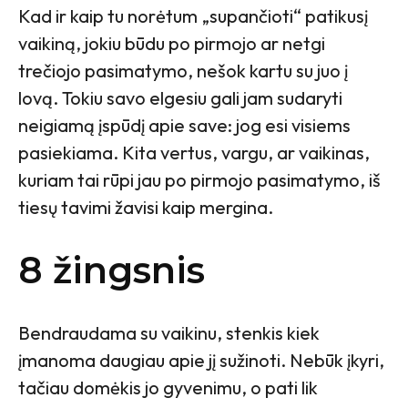
Kad ir kaip tu norėtum „supančioti“ patikusį
vaikiną, jokiu būdu po pirmojo ar netgi
trečiojo pasimatymo, nešok kartu su juo į
lovą. Tokiu savo elgesiu gali jam sudaryti
neigiamą įspūdį apie save: jog esi visiems
pasiekiama. Kita vertus, vargu, ar vaikinas,
kuriam tai rūpi jau po pirmojo pasimatymo, iš
tiesų tavimi žavisi kaip mergina.
8 žingsnis
Bendraudama su vaikinu, stenkis kiek
įmanoma daugiau apie jį sužinoti. Nebūk įkyri,
tačiau domėkis jo gyvenimu, o pati lik