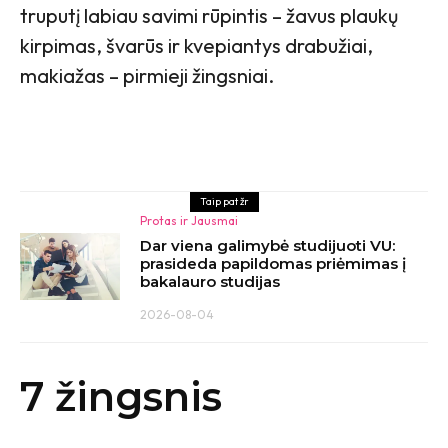
truputį labiau savimi rūpintis – žavus plaukų
kirpimas, švarūs ir kvepiantys drabužiai,
makiažas – pirmieji žingsniai.
Taip pat žr
Protas ir Jausmai
Dar viena galimybė studijuoti VU:
prasideda papildomas priėmimas į
bakalauro studijas
2026-08-04
7 žingsnis