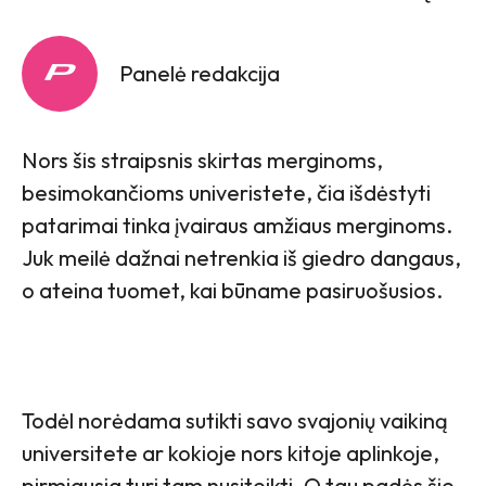
Panelė redakcija
Nors šis straipsnis skirtas merginoms,
besimokančioms univeristete, čia išdėstyti
patarimai tinka įvairaus amžiaus merginoms.
Juk meilė dažnai netrenkia iš giedro dangaus,
o ateina tuomet, kai būname pasiruošusios.
Todėl norėdama sutikti savo svajonių vaikiną
universitete ar kokioje nors kitoje aplinkoje,
pirmiausia turi tam nusiteikti. O tau padės šie