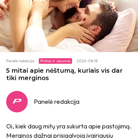
Panelė redakcija
·
Protas ir Jausmai
·
2024-08-18
5 mitai apie nėštumą, kuriais vis dar
tiki merginos
Panelė redakcija
Oi, kiek daug mitų yra sukurta apie pastojimą.
Merginos dažnai prisigalvoja įvairiausių