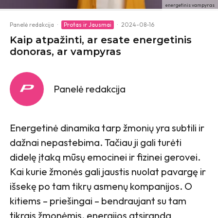
energetinis vampyras
Panelė redakcija
·
Protas ir Jausmai
·
2024-08-16
Kaip atpažinti, ar esate energetinis
donoras, ar vampyras
Panelė redakcija
Energetinė dinamika tarp žmonių yra subtili ir
dažnai nepastebima. Tačiau ji gali turėti
didelę įtaką mūsų emocinei ir fizinei gerovei.
Kai kurie žmonės gali jaustis nuolat pavargę ir
išsekę po tam tikrų asmenų kompanijos. O
kitiems – priešingai – bendraujant su tam
tikrais žmonėmis, energijos atsiranda