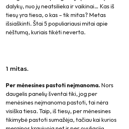
dalykų, nuo jų neatsilieka ir vaikinai… Kas iš
tiesų yra tiesa, o kas – tik mitas? Metas
išsiaškinti. Štai 5 populiariausi mitai apie
nėštumą, kuriais tikėti neverta.
1 mitas.
Per mėnesines pastoti neįmanoma.
Nors
daugelis panelių šventai tiki, jog per
menėsines neįmanoma pastoti, tai nėra
visiška tiesa. Taip, iš tiesų, per mėnesines
tikimybė pastoti sumažėja, tačiau kai kurios
merginos kraujuoja net ir per ovuliaciją,