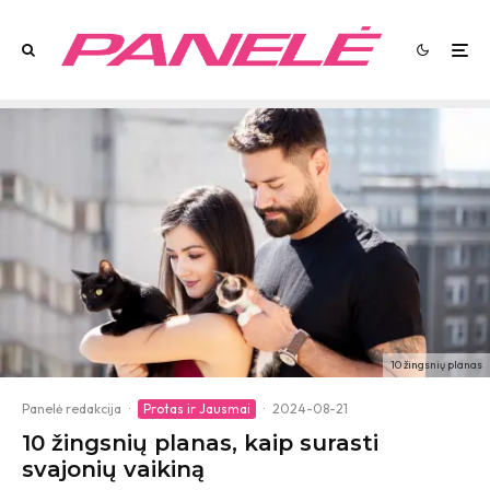
10 žingsnių planas
Panelė redakcija
·
Protas ir Jausmai
·
2024-08-21
10 žingsnių planas, kaip surasti
svajonių vaikiną