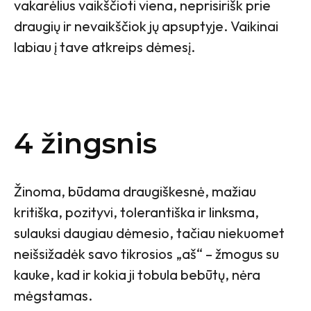
vakarėlius vaikščioti viena, neprisirišk prie
draugių ir nevaikščiok jų apsuptyje. Vaikinai
labiau į tave atkreips dėmesį.
4 žingsnis
Žinoma, būdama draugiškesnė, mažiau
kritiška, pozityvi, tolerantiška ir linksma,
sulauksi daugiau dėmesio, tačiau niekuomet
neišsižadėk savo tikrosios „aš“ – žmogus su
kauke, kad ir kokia ji tobula bebūtų, nėra
mėgstamas.