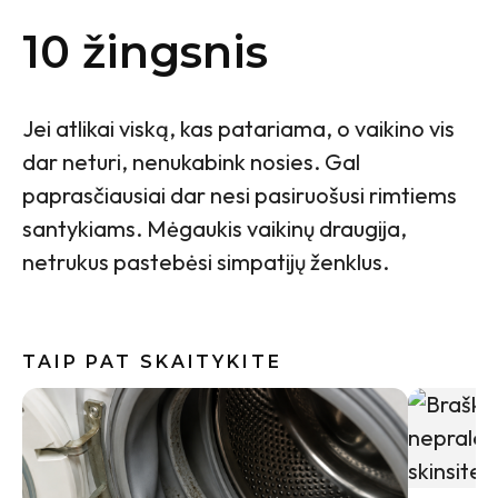
10 žingsnis
Jei atlikai viską, kas patariama, o vaikino vis
dar neturi, nenukabink nosies. Gal
paprasčiausiai dar nesi pasiruošusi rimtiems
santykiams. Mėgaukis vaikinų draugija,
netrukus pastebėsi simpatijų ženklus.
TAIP PAT SKAITYKITE
Vasaros s
įvaizdį