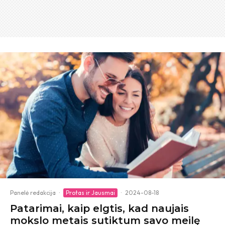
Panelė redakcija
·
Protas ir Jausmai
·
2024-08-18
Patarimai, kaip elgtis, kad naujais
mokslo metais sutiktum savo meilę