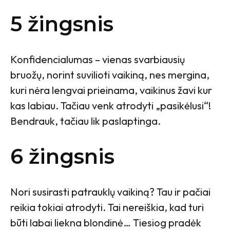
5 žingsnis
Konfidencialumas – vienas svarbiausių
bruožų, norint suvilioti vaikiną, nes mergina,
kuri nėra lengvai prieinama, vaikinus žavi kur
kas labiau. Tačiau venk atrodyti „pasikėlusi“!
Bendrauk, tačiau lik paslaptinga.
6 žingsnis
Nori susirasti patrauklų vaikiną? Tau ir pačiai
reikia tokiai atrodyti. Tai nereiškia, kad turi
būti labai liekna blondinė… Tiesiog pradėk