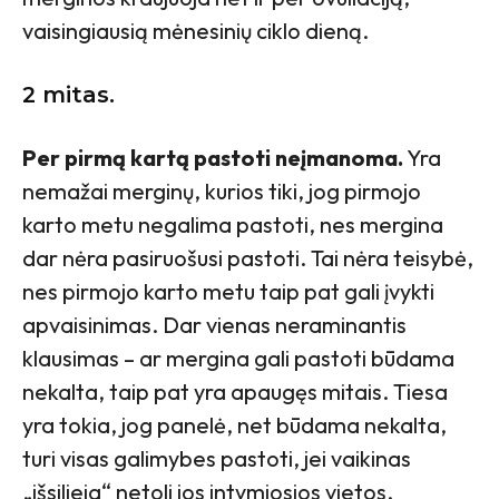
vaisingiausią mėnesinių ciklo dieną.
2 mitas.
Per pirmą kartą pastoti neįmanoma.
Yra
nemažai merginų, kurios tiki, jog pirmojo
karto metu negalima pastoti, nes mergina
dar nėra pasiruošusi pastoti. Tai nėra teisybė,
nes pirmojo karto metu taip pat gali įvykti
apvaisinimas. Dar vienas neraminantis
klausimas – ar mergina gali pastoti būdama
nekalta, taip pat yra apaugęs mitais. Tiesa
yra tokia, jog panelė, net būdama nekalta,
turi visas galimybes pastoti, jei vaikinas
„išsilieja“ netoli jos intymiosios vietos.