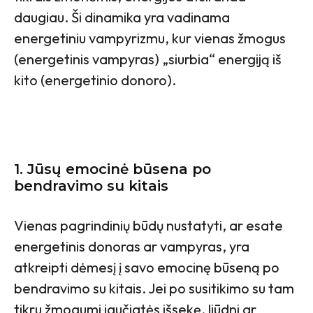
daugiau. Ši dinamika yra vadinama
energetiniu vampyrizmu, kur vienas žmogus
(energetinis vampyras) „siurbia“ energiją iš
kito (energetinio donoro).
1. Jūsų emocinė būsena po
bendravimo su kitais
Vienas pagrindinių būdų nustatyti, ar esate
energetinis donoras ar vampyras, yra
atkreipti dėmesį į savo emocinę būseną po
bendravimo su kitais. Jei po susitikimo su tam
tikru žmogumi jaučiatės išsekę, liūdni ar