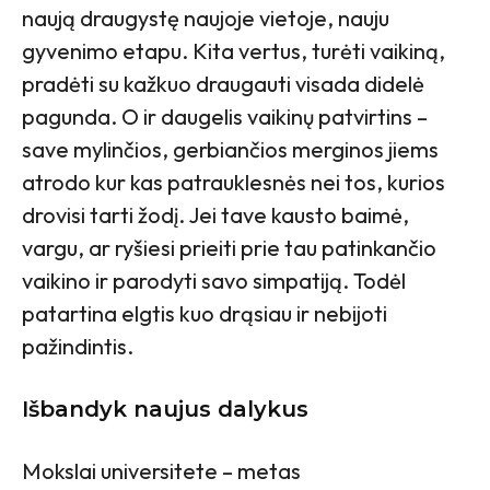
naują draugystę naujoje vietoje, nauju
gyvenimo etapu. Kita vertus, turėti vaikiną,
pradėti su kažkuo draugauti visada didelė
pagunda. O ir daugelis vaikinų patvirtins –
save mylinčios, gerbiančios merginos jiems
atrodo kur kas patrauklesnės nei tos, kurios
drovisi tarti žodį. Jei tave kausto baimė,
vargu, ar ryšiesi prieiti prie tau patinkančio
vaikino ir parodyti savo simpatiją. Todėl
patartina elgtis kuo drąsiau ir nebijoti
pažindintis.
Išbandyk naujus dalykus
Mokslai universitete – metas