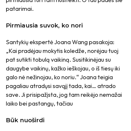
patarimai.
Pirmiausia suvok, ko nori
Santykių ekspertė Joana Wang pasakoja:
„Kai pradėjau mokytis koledže, norėjau tuoj
pat sutikti tobulą vaikiną. Susitikinėjau su
daugybe vaikinų, kažko ieškojau, o iš tiesų iki
galo nė nežinojau, ko noriu.“ Joana teigia
pagaliau atradųsi savąjį tada, kai… atrado
save. Ji prisipažįsta, jog tam reikėjo nemažai
laiko bei pastangų, tačiau
Būk nuoširdi