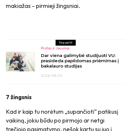
makiažas – pirmieji žingsniai.
Taip pat žr
Protas ir Jausmai
Dar viena galimybė studijuoti VU:
prasideda papildomas priėmimas į
bakalauro studijas
2026-08-04
7 žingsnis
Kad ir kaip tu norėtum „supančioti“ patikusį
vaikiną, jokiu būdu po pirmojo ar netgi
trečiojo pasimatymo, nešok kartu su juo į