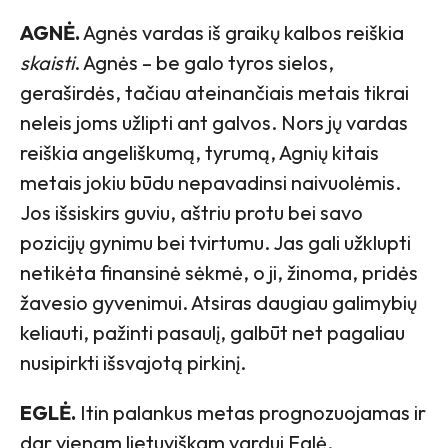
AGNĖ.
Agnės vardas iš graikų kalbos reiškia
skaisti
. Agnės – be galo tyros sielos,
geraširdės, tačiau ateinančiais metais tikrai
neleis joms užlipti ant galvos. Nors jų vardas
reiškia angeliškumą, tyrumą, Agnių kitais
metais jokiu būdu nepavadinsi naivuolėmis.
Jos išsiskirs guviu, aštriu protu bei savo
pozicijų gynimu bei tvirtumu. Jas gali užklupti
netikėta finansinė sėkmė, o ji, žinoma, pridės
žavesio gyvenimui. Atsiras daugiau galimybių
keliauti, pažinti pasaulį, galbūt net pagaliau
nusipirkti išsvajotą pirkinį.
EGLĖ.
Itin palankus metas prognozuojamas ir
dar vienam lietuviškam vardui Eglė.