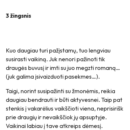
3 žingsnis
Kuo daugiau turi pažįstamų, tuo lengviau
susirasti vaikiną. Juk nenori pažinoti tik
draugės buvusį ir imti su juo megzti romaną…
(juk galima įsivaizduoti pasekmes…).
Taigi, norint susipažinti su žmonėmis, reikia
daugiau bendrauti ir būti aktyvesnei. Taip pat
stenkis į vakarėlius vaikščioti viena, neprisirišk
prie draugių ir nevaikščiok jų apsuptyje.
Vaikinai labiau į tave atkreips dėmesį.