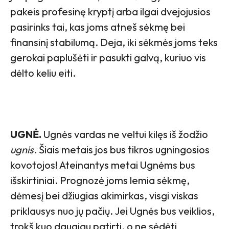
pakeis profesinę kryptį arba ilgai dvejojusios
pasirinks tai, kas joms atneš sėkmę bei
finansinį stabilumą. Deja, iki sėkmės joms teks
gerokai paplušėti ir pasukti galvą, kuriuo vis
dėlto keliu eiti.
UGNĖ.
Ugnės vardas ne veltui kilęs iš žodžio
ugnis
. Šiais metais jos bus tikros ugningosios
kovotojos! Ateinantys metai Ugnėms bus
išskirtiniai. Prognozė joms lemia sėkmę,
dėmesį bei džiugias akimirkas, visgi viskas
priklausys nuo jų pačių. Jei Ugnės bus veiklios,
trokš kuo daugiau patirti, o ne sėdėti