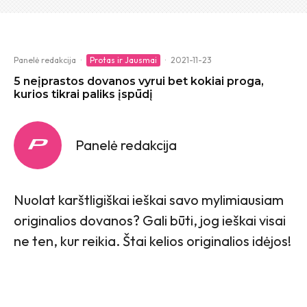
Panelė redakcija
·
Protas ir Jausmai
·
2021-11-23
5 neįprastos dovanos vyrui bet kokiai proga,
kurios tikrai paliks įspūdį
Panelė redakcija
Nuolat karštligiškai ieškai savo mylimiausiam
originalios dovanos? Gali būti, jog ieškai visai
ne ten, kur reikia. Štai kelios originalios idėjos!