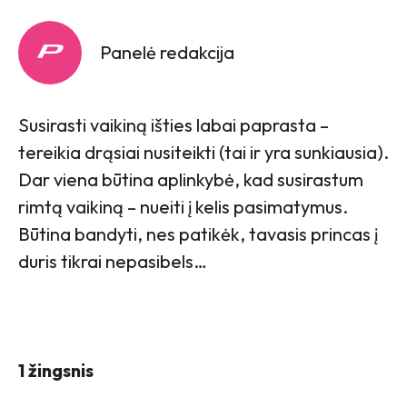
Panelė redakcija
Susirasti vaikiną išties labai paprasta –
tereikia drąsiai nusiteikti (tai ir yra sunkiausia).
Dar viena būtina aplinkybė, kad susirastum
rimtą vaikiną – nueiti į kelis pasimatymus.
Būtina bandyti, nes patikėk, tavasis princas į
duris tikrai nepasibels…
1 žingsnis