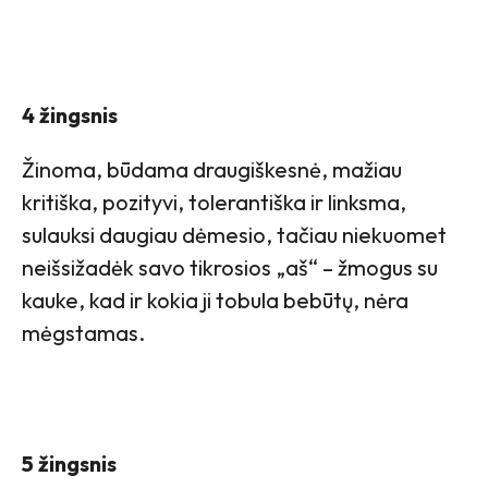
4 žingsnis
Žinoma, būdama draugiškesnė, mažiau
kritiška, pozityvi, tolerantiška ir linksma,
sulauksi daugiau dėmesio, tačiau niekuomet
neišsižadėk savo tikrosios „aš“ – žmogus su
kauke, kad ir kokia ji tobula bebūtų, nėra
mėgstamas.
5 žingsnis