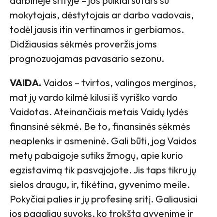
darbinėje srityje – jos puikiai sutars su
mokytojais, dėstytojais ar darbo vadovais,
todėl jausis itin vertinamos ir gerbiamos.
Didžiausias sėkmės proveržis joms
prognozuojamas pavasario sezonu.
VAIDA.
Vaidos – tvirtos, valingos merginos,
mat jų vardo kilmė kilusi iš vyriško vardo
Vaidotas. Ateinančiais metais Vaidų lydės
finansinė sėkmė. Be to, finansinės sėkmės
neaplenks ir asmeninė. Gali būti, jog Vaidos
metų pabaigoje sutiks žmogų, apie kurio
egzistavimą tik pasvajojote. Jis taps tikru jų
sielos draugu, ir, tikėtina, gyvenimo meile.
Pokyčiai palies ir jų profesinę sritį. Galiausiai
jos pagaliau suvoks, ko trokšta gyvenime ir