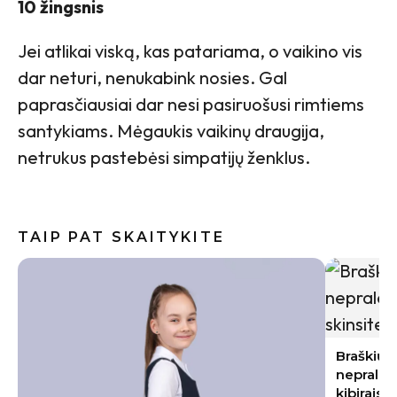
10 žingsnis
Jei atlikai viską, kas patariama, o vaikino vis
dar neturi, nenukabink nosies. Gal
paprasčiausiai dar nesi pasiruošusi rimtiems
santykiams. Mėgaukis vaikinų draugija,
netrukus pastebėsi simpatijų ženklus.
TAIP PAT SKAITYKITE
Baklažan
kremiška,
užkandži
Braškių sodinimas rugpjūtį 2026:
nepraleiskite šių datų – kitąmet skinsite
kibirais