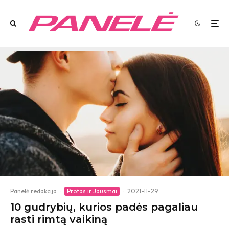
Panelė redakcija
·
Protas ir Jausmai
·
2021-11-29
10 gudrybių, kurios padės pagaliau
rasti rimtą vaikiną