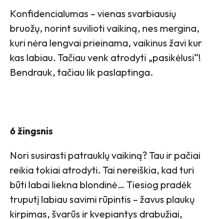
Konfidencialumas – vienas svarbiausių
bruožų, norint suvilioti vaikiną, nes mergina,
kuri nėra lengvai prieinama, vaikinus žavi kur
kas labiau. Tačiau venk atrodyti „pasikėlusi“!
Bendrauk, tačiau lik paslaptinga.
6 žingsnis
Nori susirasti patrauklų vaikiną? Tau ir pačiai
reikia tokiai atrodyti. Tai nereiškia, kad turi
būti labai liekna blondinė… Tiesiog pradėk
truputį labiau savimi rūpintis – žavus plaukų
kirpimas, švarūs ir kvepiantys drabužiai,