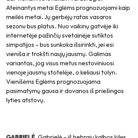
Ateinantys metai Eglėms prognozuojami kaip
meilės metai. Jų gerbėjų ratas vasaros
sezonu bus platus. Nuo vaikinų gatvėje iki
internetėje pažinčių svetainėje sutiktos
simpatijos – bus sunkoka išsirinkti, jei esi
vieniša ir trokšti naujų jausmų. Galimas
variantas, jog visus metus nestoviniuosi
vienoje jausmų stotelėje, o keliausi tolyn.
Vienišėms Eglėms prognozuojama
pasimatymų gausa ir dovanos iš priešingos
lyties atstovų.
GABRIELĖ.
Gabrielė – iš hebrajų kalbos kilęs