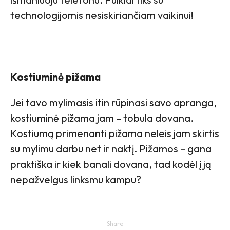
technologijomis nesiskiriančiam vaikinui!
Kostiuminė pižama
Jei tavo mylimasis itin rūpinasi savo apranga,
kostiuminė pižama jam – tobula dovana.
Kostiumą primenanti pižama neleis jam skirtis
su mylimu darbu net ir naktį. Pižamos – gana
praktiška ir kiek banali dovana, tad kodėl į ją
nepažvelgus linksmu kampu?
Share