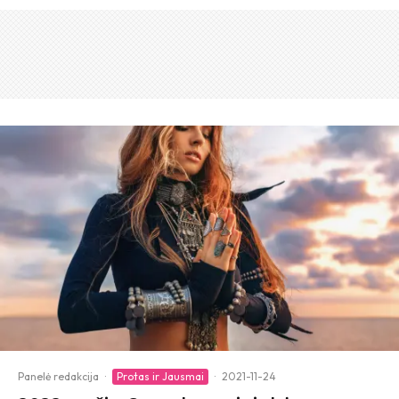
Panelė redakcija
·
Protas ir Jausmai
·
2021-11-24