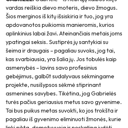
vardas reiškia dievo moteris, dievo žmogus.
Šios merginos iš kitų išsiskiria ir tuo, jog yra
apdovanotos puikiomis manieromis, kurios
aplinkinius labai žavi. Ateinančiais metais joms
ypatingai seksis. Sustiprės jų santykiai su
šeima ir draugais – pagaliau suvoks, jog tai,
kas svarbiausia, yra šalia jų. Jos tobulės kaip
asmenybės – lavins savo profesinius
gebėjimus, galbūt sudalyvaus sėkmingame
projekte, nusišypsos sėkmė stiprinant
asmenines savybes. Tikėtina, jog Gabrielės
turės pačius geriausius metus savo gyvenime.
Tai bus puikus metas suvokti, ko jos trokšta ir
pagaliau iš gyvenimo eliminuoti žmonės, kurie
linki pikta, demotyvuoja ir neskatina judėti