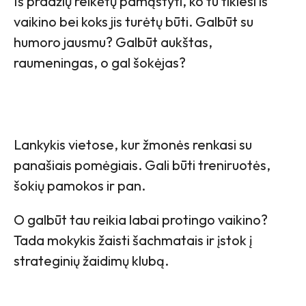
Iš pradžių reikėtų pamąstyti, ko tu tikiesi iš
vaikino bei koks jis turėtų būti. Galbūt su
humoro jausmu? Galbūt aukštas,
raumeningas, o gal šokėjas?
Lankykis vietose, kur žmonės renkasi su
panašiais pomėgiais. Gali būti treniruotės,
šokių pamokos ir pan.
O galbūt tau reikia labai protingo vaikino?
Tada mokykis žaisti šachmatais ir įstok į
strateginių žaidimų klubą.