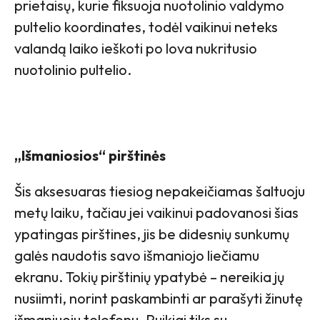
prietaisų, kurie fiksuoja nuotolinio valdymo
pultelio koordinates, todėl vaikinui neteks
valandą laiko ieškoti po lova nukritusio
nuotolinio pultelio.
„Išmaniosios“ pirštinės
Šis aksesuaras tiesiog nepakeičiamas šaltuoju
metų laiku, tačiau jei vaikinui padovanosi šias
ypatingas pirštines, jis be didesnių sunkumų
galės naudotis savo išmaniojo liečiamu
ekranu. Tokių pirštinių ypatybė – nereikia jų
nusiimti, norint paskambinti ar parašyti žinutę
išmaniuoju telefonu. Puikiai tiks su