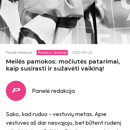
Panelė redakcija
·
Protas ir Jausmai
·
2021-02-22
Meilės pamokos: močiutės patarimai,
kaip susirasti ir sužavėti vaikiną!
Panelė redakcija
Sako, kad ruduo – vestuvių metas. Apie
vestuves aš dar nesvajoju, bet būtent rudenį