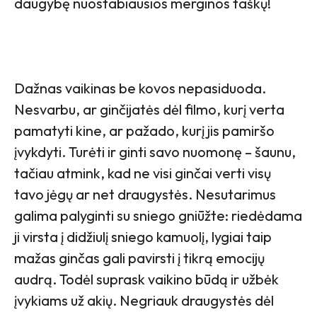
daugybę nuostabiausios merginos taškų!
Dažnas vaikinas be kovos nepasiduoda.
Nesvarbu, ar ginčijatės dėl filmo, kurį verta
pamatyti kine, ar pažado, kurį jis pamiršo
įvykdyti. Turėti ir ginti savo nuomonę – šaunu,
tačiau atmink, kad ne visi ginčai verti visų
tavo jėgų ar net draugystės. Nesutarimus
galima palyginti su sniego gniūžte: riedėdama
ji virsta į didžiulį sniego kamuolį, lygiai taip
mažas ginčas gali pavirsti į tikrą emocijų
audrą. Todėl suprask vaikino būdą ir užbėk
įvykiams už akių. Negriauk draugystės dėl