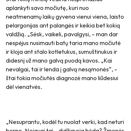
aplankyti savo močiutę, kuri nuo
neatmenamų laikų gyvena vienui viena, laisto
pelargonijas ant palangės ir keikia bet kokią
valdžią. „Sėsk, vaikeli, pavalgysi, – man dar
nespėjus nusimauti batų taria mano močiutė
ir kloja ant stalo kotletukus, sumuštinukus ir
didesnį už mano galvą puodą kavos. „Kai
nevalgai, tai ir lenda į galvą nesąmonės“, –
štai tokia močiutės diagnozė mano liūdesiui
dėl vienatvės.
„Nesuprantu, kodėl tu nuolat verki, kad neturi
berno. Nejaugi tai – didžiausia bėda? Žmonės