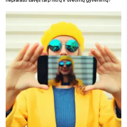
neprarasti savęs tarp filtrų ir svetimų gyvenimų?