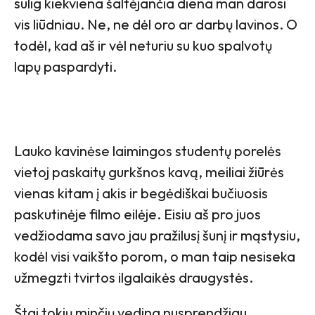
sulig kiekviena šaltėjančia diena man darosi
vis liūdniau. Ne, ne dėl oro ar darbų lavinos. O
todėl, kad aš ir vėl neturiu su kuo spalvotų
lapų paspardyti.
Lauko kavinėse laimingos studentų porelės
vietoj paskaitų gurkšnos kavą, meiliai žiūrės
vienas kitam į akis ir begėdiškai bučiuosis
paskutinėje filmo eilėje. Eisiu aš pro juos
vedžiodama savo jau pražilusį šunį ir mąstysiu,
kodėl visi vaikšto porom, o man taip nesiseka
užmegzti tvirtos ilgalaikės draugystės.
Štai tokių minčių vedina nusprendžiau