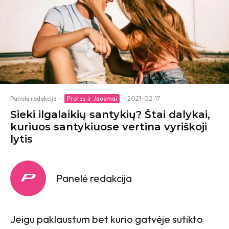
Panelė redakcija
·
Protas ir Jausmai
·
2021-02-17
Sieki ilgalaikių santykių? Štai dalykai,
kuriuos santykiuose vertina vyriškoji
lytis
Panelė redakcija
Jeigu paklaustum bet kurio gatvėje sutikto