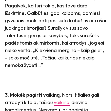
Pagalvok, ką turi tokio, kas tave daro
išskirtine. Galbūt esi gabi kalboms, domiesi
gyvūnais, moki pati pasisiūti drabužius ar rašai
juokingas istorijas? Surašyk visus savo
talentus ir gerąsias savybes, toks sąrašėlis
padės tomis akimirkomis, kai atrodysi, jog esi
nieko verta. „Kiekviena mergina – kaip gėlė“,
– sako močiutė. „Tačiau kai kurios niekaip
nemoka žydėti…“
3. Mokėk pagirti vaikiną.
Nors iš šalies gali
atrodyti kitaip, tačiau
vaikinai
dievina
komplimentus. Nesvarbu, ar pagirsi jo