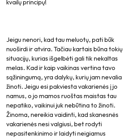
kvailų principų!
Jeigu nenori, kad tau meluotų, pati būk
nuoširdi ir atvira. Tačiau kartais būna tokių
situacijų, kurias išgelbėti gali tik nekaltas
melas. Kad ir kaip vaikinas vertina tavo
sąžiningumą, yra dalykų, kurių jam nevalia
žinoti. Jeigu esi pakviesta vakarienės į jo
namus, o jo mamos ruoštas maistas tau
nepatiko, vaikinui juk nebūtina to žinoti.
Žinoma, nereikia vaidinti, kad skanesnės
vakarienės nesi valgiusi, bet rodyti
nepasitenkinimo ir laidyti neigiamus