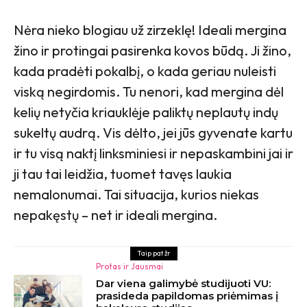
Nėra nieko blogiau už zirzeklę! Ideali mergina
žino ir protingai pasirenka kovos būdą. Ji žino,
kada pradėti pokalbį, o kada geriau nuleisti
viską negirdomis. Tu nenori, kad mergina dėl
kelių netyčia kriauklėje paliktų neplautų indų
sukeltų audrą. Vis dėlto, jei jūs gyvenate kartu
ir tu visą naktį linksminiesi ir nepaskambini jai ir
ji tau tai leidžia, tuomet tavęs laukia
nemalonumai. Tai situacija, kurios niekas
nepakęstų – net ir ideali mergina.
Taip pat žr
Protas ir Jausmai
Dar viena galimybė studijuoti VU:
prasideda papildomas priėmimas į