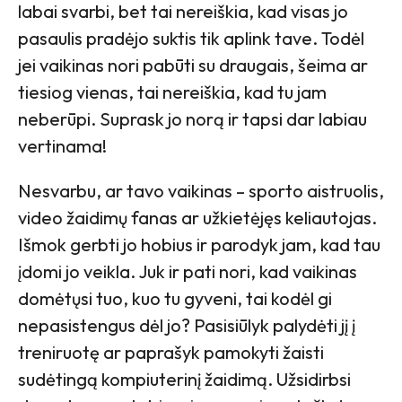
labai svarbi, bet tai nereiškia, kad visas jo
pasaulis pradėjo suktis tik aplink tave. Todėl
jei vaikinas nori pabūti su draugais, šeima ar
tiesiog vienas, tai nereiškia, kad tu jam
neberūpi. Suprask jo norą ir tapsi dar labiau
vertinama!
Nesvarbu, ar tavo vaikinas – sporto aistruolis,
video žaidimų fanas ar užkietėjęs keliautojas.
Išmok gerbti jo hobius ir parodyk jam, kad tau
įdomi jo veikla. Juk ir pati nori, kad vaikinas
domėtųsi tuo, kuo tu gyveni, tai kodėl gi
nepasistengus dėl jo? Pasisiūlyk palydėti jį į
treniruotę ar paprašyk pamokyti žaisti
sudėtingą kompiuterinį žaidimą. Užsidirbsi