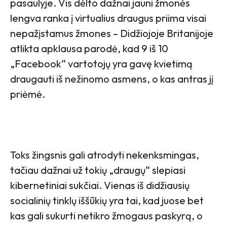
pasaulyje. Vis dėlto dažnai jauni žmonės
lengva ranka į virtualius draugus priima visai
nepažįstamus žmones – Didžiojoje Britanijoje
atlikta apklausa parodė, kad 9 iš 10
„Facebook“ vartotojų yra gavę kvietimą
draugauti iš nežinomo asmens, o kas antras jį
priėmė.
Toks žingsnis gali atrodyti nekenksmingas,
tačiau dažnai už tokių „draugų“ slepiasi
kibernetiniai sukčiai. Vienas iš didžiausių
socialinių tinklų iššūkių yra tai, kad juose bet
kas gali sukurti netikro žmogaus paskyrą, o