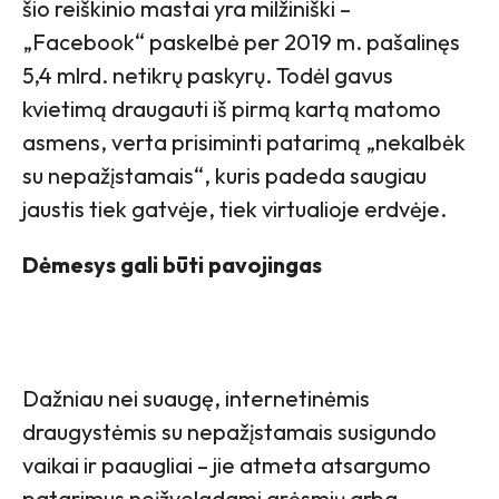
šio reiškinio mastai yra milžiniški –
„Facebook“ paskelbė per 2019 m. pašalinęs
5,4 mlrd. netikrų paskyrų. Todėl gavus
kvietimą draugauti iš pirmą kartą matomo
asmens, verta prisiminti patarimą „nekalbėk
su nepažįstamais“, kuris padeda saugiau
jaustis tiek gatvėje, tiek virtualioje erdvėje.
Dėmesys gali būti pavojingas
Dažniau nei suaugę, internetinėmis
draugystėmis su nepažįstamais susigundo
vaikai ir paaugliai – jie atmeta atsargumo
patarimus neįžvelgdami grėsmių arba