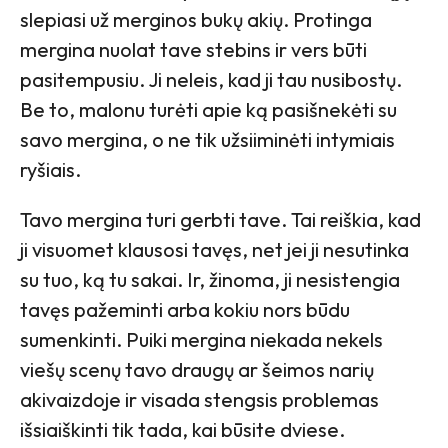
slepiasi už merginos bukų akių. Protinga
mergina nuolat tave stebins ir vers būti
pasitempusiu. Ji neleis, kad ji tau nusibostų.
Be to, malonu turėti apie ką pasišnekėti su
savo mergina, o ne tik užsiiminėti intymiais
ryšiais.
Tavo mergina turi gerbti tave. Tai reiškia, kad
ji visuomet klausosi tavęs, net jei ji nesutinka
su tuo, ką tu sakai. Ir, žinoma, ji nesistengia
tavęs pažeminti arba kokiu nors būdu
sumenkinti. Puiki mergina niekada nekels
viešų scenų tavo draugų ar šeimos narių
akivaizdoje ir visada stengsis problemas
išsiaiškinti tik tada, kai būsite dviese.