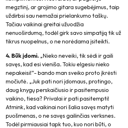
megztinį, ar grojimo gitara sugebėjimus, taip
uždirbsi sau nemažai prielankumo taškų.
Tačiau vaikinai greitai užuodžia
nenuoširdumą, todėl girk savo simpatiją tik už
tikrus nuopelnus, o ne norėdama įsiteikti.
4. Būk įdomi.
„Nieko neveiki, tik sėdi ir gaili
savęs, kad esi vieniša. Tokiu elgesiu nieko
nepakeisi!”- bando man sveiko proto įkrėsti
močiutė. „Juk pati nori įdomaus, protingo,
daug knygų perskaičiusio ir pasitempusio
vaikino, tiesa? Privalai ir pati pasitempti!
Atmink, kad vaikinai nori šalia savęs matyti
puošmenas, o ne savęs gailinčias verksnes.
Todėl pirmiausiai tapk tuo, kuo nori būti, o