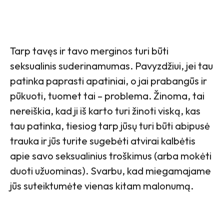
Tarp tavęs ir tavo merginos turi būti
seksualinis suderinamumas. Pavyzdžiui, jei tau
patinka paprasti apatiniai, o jai prabangūs ir
pūkuoti, tuomet tai – problema. Žinoma, tai
nereiškia, kad ji iš karto turi žinoti viską, kas
tau patinka, tiesiog tarp jūsų turi būti abipusė
trauka ir jūs turite sugebėti atvirai kalbėtis
apie savo seksualinius troškimus (arba mokėti
duoti užuominas). Svarbu, kad miegamajame
jūs suteiktumėte vienas kitam malonumą.