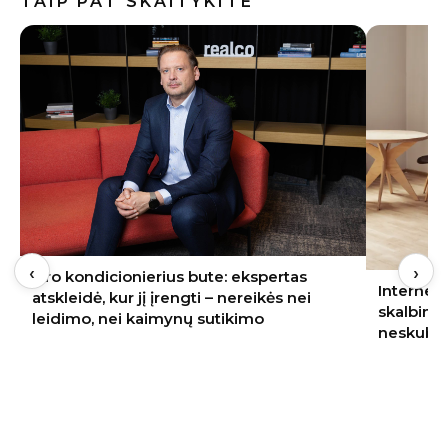
TAIP PAT SKAITYKITE
‹
›
Oro kondicionierius bute: ekspertas
Internete
atskleidė, kur jį įrengti – nereikės nei
skalbimo
leidimo, nei kaimynų sutikimo
neskubėt