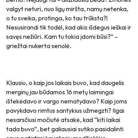
valgyt neturi, nuo ligų miršta, namų netenka,
o tu sveika, protinga, ko tau trūksta?!
Nesusirandi tik todėl, kad akis išdegus ieškai ir
savęs nežiūri. Kam tu tokia įdomi būsi?” –
griežtai nukerta senolė.
Klausiu, o kaip jos laikais buvo, kad daugelis
merginų jau būdamos 16 metų laimingai
ištekėdavo ir vargo nematydavo? Kaip joms
pavykdavo rimtus santykius užmegzti? Ilgai
nesarsčiusi močiutė atsakė, kad “kiti laikai
tada buvo”, bet galiausiai sutiko pasidalinti