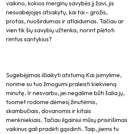
vaikino, kokios merginų savybės jį žavi, jis
nesuabejojęs atsakytų, kai tai – grožis,
protas, nuoširdumas ir atlaidumas. Tačiau ar
vien tik šių savybių užtenka, norint plėtoti
rimtus santykius?
Sugebėjimas išlaikyti atstumą Kai įsimylime,
norime su tuo žmogumi praleisti kiekvieną
minutę. Ir nesvarbu, jei negalime būti šalia jų,
tuomet rodome dėmesį žinutėmis,
skambučiais, dovanomis ir kitais
menkniekiais. Tačiau ilgainiui mūsų prisirišimas
vaikinus gali pradėti gąsdinti. Taip, jiems tu