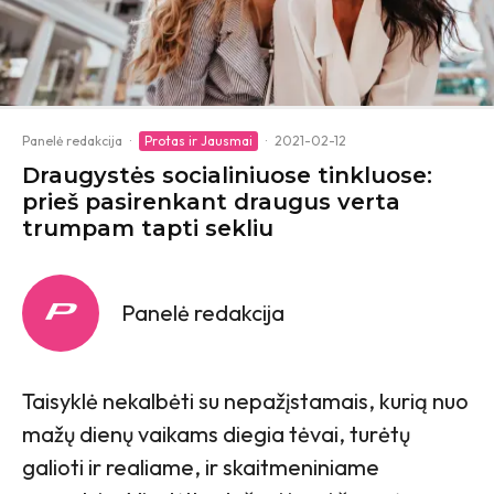
Panelė redakcija
·
Protas ir Jausmai
·
2021-02-12
Draugystės socialiniuose tinkluose:
prieš pasirenkant draugus verta
trumpam tapti sekliu
Panelė redakcija
Taisyklė nekalbėti su nepažįstamais, kurią nuo
mažų dienų vaikams diegia tėvai, turėtų
galioti ir realiame, ir skaitmeniniame