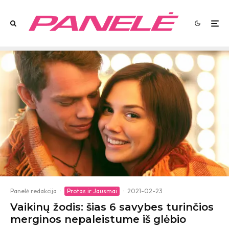
Panelė redakcija
·
Protas ir Jausmai
·
2021-02-23
Vaikinų žodis: šias 6 savybes turinčios
merginos nepaleistume iš glėbio