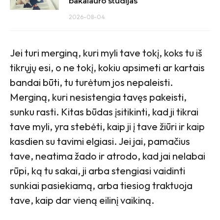
bakalauro studijas
2026-08-04
Jei turi merginą, kuri myli tave tokį, koks tu iš
tikrųjų esi, o ne tokį, kokiu apsimeti ar kartais
bandai būti, tu turėtum jos nepaleisti.
Merginą, kuri nesistengia tavęs pakeisti,
sunku rasti. Kitas būdas įsitikinti, kad ji tikrai
tave myli, yra stebėti, kaip ji į tave žiūri ir kaip
kasdien su tavimi elgiasi. Jei jai, pamačius
tave, neatima žado ir atrodo, kad jai nelabai
rūpi, ką tu sakai, ji arba stengiasi vaidinti
sunkiai pasiekiamą, arba tiesiog traktuoja
tave, kaip dar vieną eilinį vaikiną.