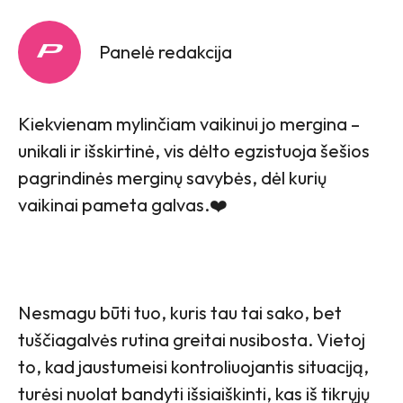
Panelė redakcija
Kiekvienam mylinčiam vaikinui jo mergina –
unikali ir išskirtinė, vis dėlto egzistuoja šešios
pagrindinės merginų savybės, dėl kurių
vaikinai pameta galvas.❤️
Nesmagu būti tuo, kuris tau tai sako, bet
tuščiagalvės rutina greitai nusibosta. Vietoj
to, kad jaustumeisi kontroliuojantis situaciją,
turėsi nuolat bandyti išsiaiškinti, kas iš tikrųjų