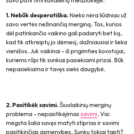
savo patirtimi kavalierių medžioklėje.
1. Nebūk desperatiška.
Nieko nėra liūdniau už
savo vertės nežinančią merginą. Tos, kurios
dėl patinkančio vaikino gali padaryti bet ką,
kad tik atkreiptų jo dėmesį, dažniausiai ir lieka
vienišos. Juk vaikinai – iš prigimties kovotojai,
kuriems rūpi tik sunkiai pasiekiami prizai. Būk
nepasiekiama ir tavęs sieks daugybė.
2. Pasitikėk savimi.
Šiuolaikinių merginų
problema – nepasitikėjimas
savimi
. Visi
mėgsta šalia savęs matyti stiprias ir savimi
pasitikinčias asmenybes. Sunku tokiai tapti?