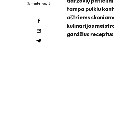
daržovių patiekal
Samanta Ilonytė
tampa puikiu kont
aštriems skoniams
kulinarijos meistra
gardžius receptus