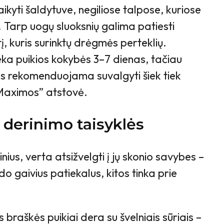
ikyti šaldytuve, negiliose talpose, kuriose
s. Tarp uogų sluoksnių galima patiesti
į, kuris surinktų drėgmės perteklių.
ka puikios kokybės 3–7 dienas, tačiau
es rekomenduojama suvalgyti šiek tiek
„Maximos” atstovė.
 derinimo taisyklės
ius, verta atsižvelgti į jų skonio savybes –
do gaivius patiekalus, kitos tinka prie
s braškės puikiai dera su švelniais sūriais –