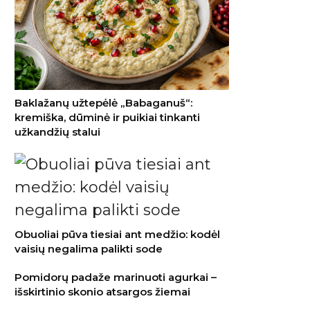
Baklažanų užtepėlė „Babaganuš“:
kremiška, dūminė ir puikiai tinkanti
užkandžių stalui
Obuoliai pūva tiesiai ant medžio: kodėl
vaisių negalima palikti sode
Pomidorų padaže marinuoti agurkai –
išskirtinio skonio atsargos žiemai