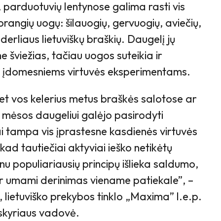
 parduotuvių lentynose galima rasti vis
brangių uogų: šilauogių, gervuogių, aviečių,
derliaus lietuviškų braškių. Daugelį jų
 šviežias, tačiau uogos suteikia ir
 įdomesniems virtuvės eksperimentams.
 net vos kelerius metus braškės salotose ar
mėsos daugeliui galėjo pasirodyti
i tampa vis įprastesne kasdienės virtuvės
kad tautiečiai aktyviai ieško netikėtų
enu populiariausių principų išlieka saldumo,
r umami derinimas viename patiekale”, –
lietuviško prekybos tinklo „Maxima” l.e.p.
skyriaus vadovė.