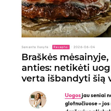
Samanta Ilonytė
·
Receptai
·
2026-06-04
Braškės mėsainyje,
anties: netikėti uog
verta išbandyti šią 
Uogos
jau seniai 
glotnučiuose – jos 