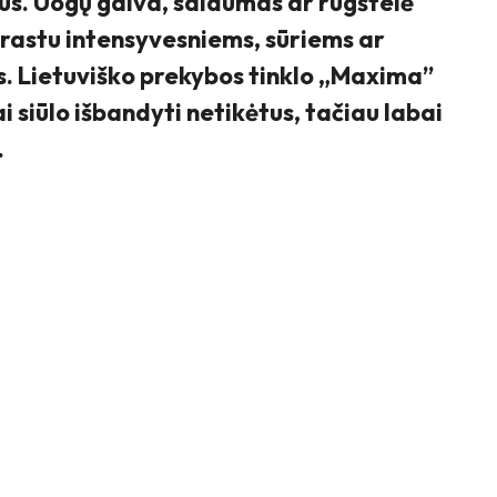
us. Uogų gaiva, saldumas ar rūgštelė
rastu intensyvesniems, sūriems ar
. Lietuviško prekybos tinklo „Maxima”
i siūlo išbandyti netikėtus, tačiau labai
.