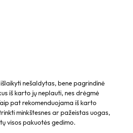
 išlaikyti nešaldytas, bene pagrindinė
kus iš karto jų neplauti, nes drėgmė
Taip pat rekomenduojama iš karto
rinkti minkštesnes ar pažeistas uogas,
ntų visos pakuotės gedimo.