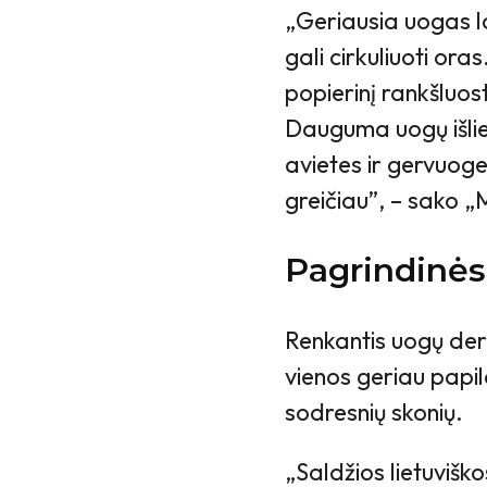
„Geriausia uogas la
gali cirkuliuoti ora
popierinį rankšluost
Dauguma uogų išlie
avietes ir gervuog
greičiau”, – sako 
Pagrindinės
Renkantis uogų derin
vienos geriau papil
sodresnių skonių.
„Saldžios lietuviško