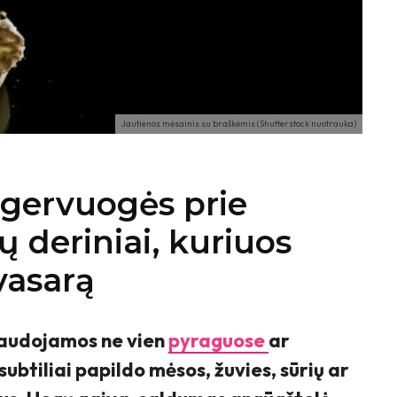
Jautienos mėsainis su braškėmis (Shutterstock nuotrauka)
 gervuogės prie
ų deriniai, kuriuos
vasarą
naudojamos ne vien
pyraguose
ar
subtiliai papildo mėsos, žuvies, sūrių ar