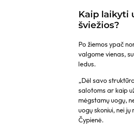
Kaip laikyti 
šviežios?
Po žiemos ypač nori
valgome vienas, su
ledus.
„Dėl savo struktūro
salotoms ar kaip užk
mėgstamų uogų, nebi
uogų skoniui, nei 
Čypienė.