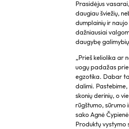
Prasidėjus vasarai,
daugiau šviežių, ne
dumplainių ir naujo 
dažniausiai valgome
daugybę galimybių
„Prieš keliolika ar
uogų padažas prie 
egzotika. Dabar ta
dalimi. Pastebime, 
skonių derinių, o vi
rūgštumo, sūrumo i
sako Agnė Čypienė, 
Produktų vystymo 