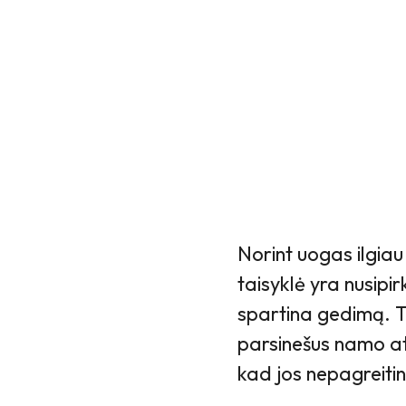
Norint uogas ilgiau
taisyklė yra nusipir
spartina gedimą. 
parsinešus namo at
kad jos nepagreiti