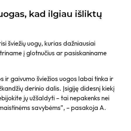
uogas, kad ilgiau išliktų
si šviežių uogų, kurias dažniausiai
triname į glotnučius ar pasiskaniname
s ir gaivumo šviežios uogos labai tinka ir
andžių derinio dalis. Įsigiję didesnį kiekį
jokite jų užšaldyti – tai nepakenks nei
jų maistinėms savybėms”, – pasakoja A.