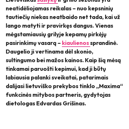
neatidėliojamas reikalas – nuo kepsninių
tautiečių niekas neatbaido net tada, kai už
lango matyti ir pravirkęs dangus. Vienas
mėgstamiausių grilyje kepamų pirkėjų
pasirinkimų vasarą –
kiaulienos
sprandinė.
Daugelio ji vertinama dėl skonio,
sultingumo bei mažos kainos. Kaip šią mėsą
tinkamai paruošti kepimui, kad ji būtų
labiausia palanki sveikatai, patarimais
dalijasi lietuviško prekybos tinklo „Maxima“
funkcinės mitybos partneris, gydytojas
dietologas Edvardas Grišinas.