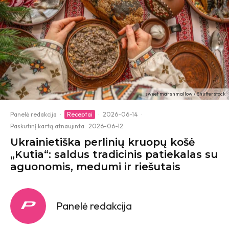
sweet marshmallow / Shutterstock
Panelė redakcija
·
Receptai
·
2026-06-14
·
Paskutinį kartą atnaujinta:
2026-06-12
Ukrainietiška perlinių kruopų košė
„Kutia“: saldus tradicinis patiekalas su
aguonomis, medumi ir riešutais
Panelė redakcija