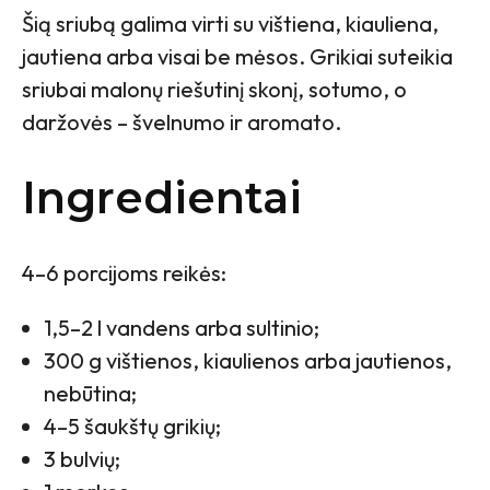
Šią sriubą galima virti su vištiena, kiauliena,
jautiena arba visai be mėsos. Grikiai suteikia
sriubai malonų riešutinį skonį, sotumo, o
daržovės – švelnumo ir aromato.
Ingredientai
4–6 porcijoms reikės:
1,5–2 l vandens arba sultinio;
300 g vištienos, kiaulienos arba jautienos,
nebūtina;
4–5 šaukštų grikių;
3 bulvių;