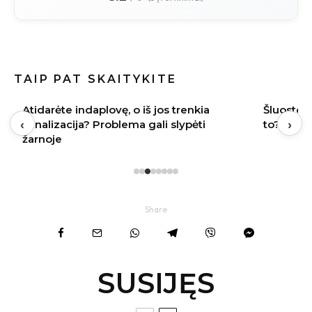
TAIP PAT SKAITYKITE
Atidarėte indaplovę, o iš jos trenkia
Šluostot
‹
›
kanalizacija? Problema gali slypėti
to? Teis
žarnoje
Share
SUSIJĘS