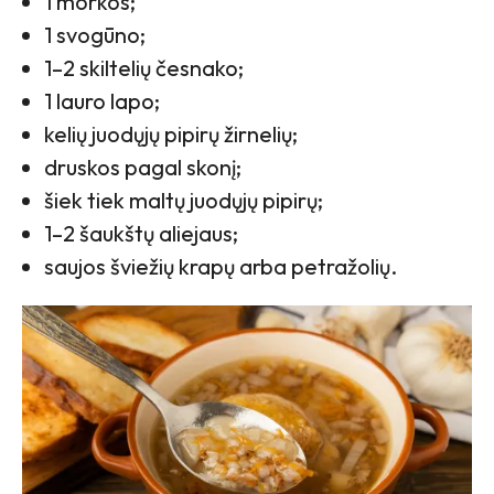
1 morkos;
1 svogūno;
1–2 skiltelių česnako;
1 lauro lapo;
kelių juodųjų pipirų žirnelių;
druskos pagal skonį;
šiek tiek maltų juodųjų pipirų;
1–2 šaukštų aliejaus;
saujos šviežių krapų arba petražolių.