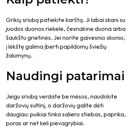
Grikių sriubą patiekite karštą. Ji labai skani su
juodos duonos riekele, česnakine duona arba
šaukštu grietinės. Jei norite gaivesnio skonio,
į lėkštę galima įberti papildomų šviežių
žalumynų.
Naudingi patarimai
Jeigu sriubą verdate be mėsos, naudokite
daržovių sultinį, o daržovių galite dėti
daugiau: puikiai tinka saliero stiebas, paprika,
poras ar net keli pievagrybiai.