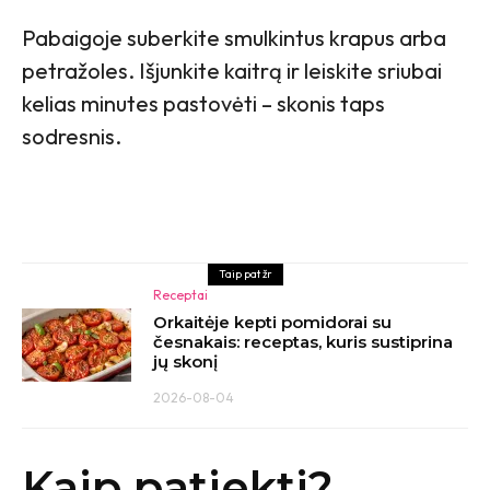
Pabaigoje suberkite smulkintus krapus arba
petražoles. Išjunkite kaitrą ir leiskite sriubai
kelias minutes pastovėti – skonis taps
sodresnis.
Taip pat žr
Receptai
Orkaitėje kepti pomidorai su
česnakais: receptas, kuris sustiprina
jų skonį
2026-08-04
Kaip patiekti?