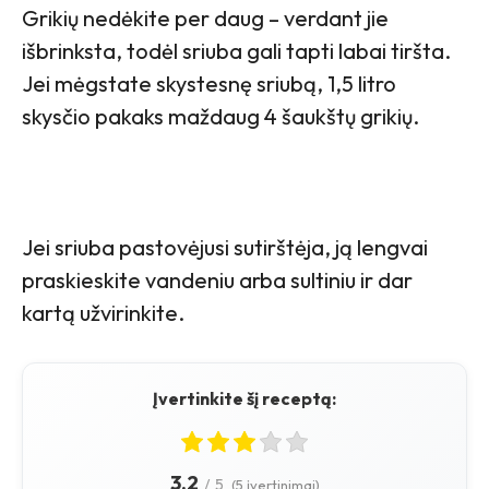
Grikių nedėkite per daug – verdant jie
išbrinksta, todėl sriuba gali tapti labai tiršta.
Jei mėgstate skystesnę sriubą, 1,5 litro
skysčio pakaks maždaug 4 šaukštų grikių.
Jei sriuba pastovėjusi sutirštėja, ją lengvai
praskieskite vandeniu arba sultiniu ir dar
kartą užvirinkite.
Įvertinkite šį receptą:
3.2
/
5
(5 įvertinimai)