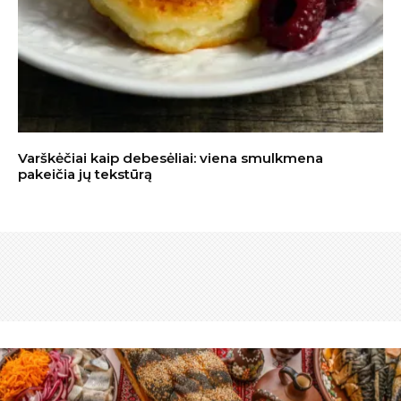
Varškėčiai kaip debesėliai: viena smulkmena
pakeičia jų tekstūrą