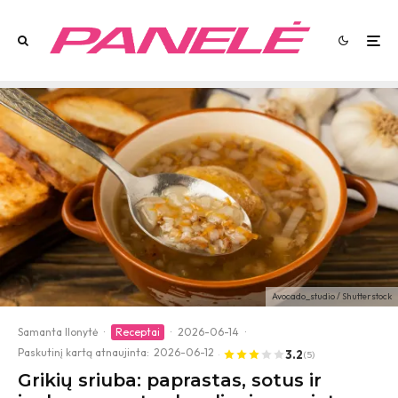
Avocado_studio / Shutterstock
Samanta Ilonytė
·
Receptai
·
2026-06-14
·
Paskutinį kartą atnaujinta:
2026-06-12
3.2
(5)
Grikių sriuba: paprastas, sotus ir