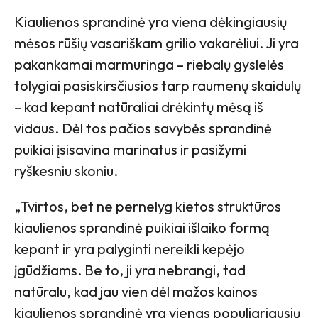
Kiaulienos sprandinė yra viena dėkingiausių
mėsos rūšių vasariškam grilio vakarėliui. Ji yra
pakankamai marmuringa – riebalų gyslelės
tolygiai pasiskirsčiusios tarp raumenų skaidulų
– kad kepant natūraliai drėkintų mėsą iš
vidaus. Dėl tos pačios savybės sprandinė
puikiai įsisavina marinatus ir pasižymi
ryškesniu skoniu.
„Tvirtos, bet ne pernelyg kietos struktūros
kiaulienos sprandinė puikiai išlaiko formą
kepant ir yra palyginti nereikli kepėjo
įgūdžiams. Be to, ji yra nebrangi, tad
natūralu, kad jau vien dėl mažos kainos
kiaulienos sprandinė yra vienas populiariausių