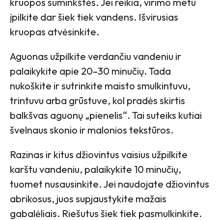
kruopos suminkštės. Jei reikia, virimo metu
įpilkite dar šiek tiek vandens. Išvirusias
kruopas atvėsinkite.
Aguonas užpilkite verdančiu vandeniu ir
palaikykite apie 20–30 minučių. Tada
nukoškite ir sutrinkite maisto smulkintuvu,
trintuvu arba grūstuve, kol pradės skirtis
balkšvas aguonų „pienelis“. Tai suteiks kutiai
švelnaus skonio ir malonios tekstūros.
Razinas ir kitus džiovintus vaisius užpilkite
karštu vandeniu, palaikykite 10 minučių,
tuomet nusausinkite. Jei naudojate džiovintus
abrikosus, juos supjaustykite mažais
gabalėliais. Riešutus šiek tiek pasmulkinkite.