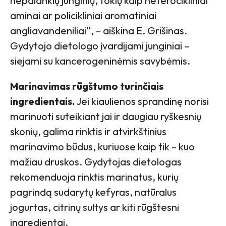
nepalankių junginių, tokių kaip heterocikliniai
aminai ar policikliniai aromatiniai
angliavandeniliai“, – aiškina E. Grišinas.
Gydytojo dietologo įvardijami junginiai –
siejami su kancerogeninėmis savybėmis.
Marinavimas rūgštumo turinčiais
ingredientais.
Jei kiaulienos sprandinę norisi
marinuoti suteikiant jai ir daugiau ryškesnių
skonių, galima rinktis ir atvirkštinius
marinavimo būdus, kuriuose kaip tik – kuo
mažiau druskos. Gydytojas dietologas
rekomenduoja rinktis marinatus, kurių
pagrindą sudarytų kefyras, natūralus
jogurtas, citrinų sultys ar kiti rūgštesni
ingredientai.