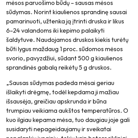
mėsos paruošimo būdų – sausas mėsos
sūdymas. Norint kiaulienos sprandinę sausai
pamarinuoti, užtenka ją įtrinti druska ir likus
6–24 valandoms iki kepimo palaikyti
šaldytuve. Naudojamos druskos kiekis turėtų
būti lygus maždaug 1 proc. sūdomos mėsos
svorio, pavyzdžiui, sūdant 500 g kiaulienos
sprandinės gabalą reikėtų 5 g druskos.
„Sausas sūdymas padeda mėsai geriau
išlaikyti drėgmę, todėl kepdama ji mažiau
išsausėja, greičiau apskrunda ir būna
trumpiau veikiama aukštos temperatūros. O
kuo ilgiau kepama mėsa, tuo daugiau joje gali
susidaryti nepageidaujamų ir sveikatai