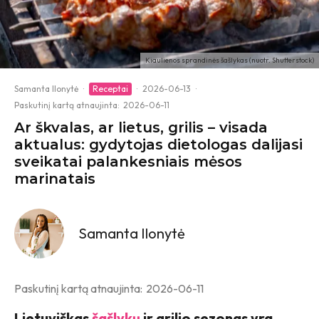
Kiaulienos sprandinės šašlykas (nuotr. Shutterstock)
Samanta Ilonytė
·
Receptai
·
2026-06-13
·
Paskutinį kartą atnaujinta:
2026-06-11
Ar škvalas, ar lietus, grilis – visada
aktualus: gydytojas dietologas dalijasi
sveikatai palankesniais mėsos
marinatais
Samanta Ilonytė
Paskutinį kartą atnaujinta:
2026-06-11
Lietuviškas
šašlykų
ir grilio sezonas yra