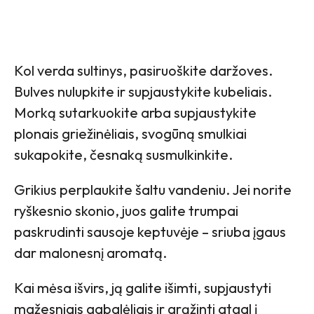
Kol verda sultinys, pasiruoškite daržoves.
Bulves nulupkite ir supjaustykite kubeliais.
Morką sutarkuokite arba supjaustykite
plonais griežinėliais, svogūną smulkiai
sukapokite, česnaką susmulkinkite.
Grikius perplaukite šaltu vandeniu. Jei norite
ryškesnio skonio, juos galite trumpai
paskrudinti sausoje keptuvėje – sriuba įgaus
dar malonesnį aromatą.
Kai mėsa išvirs, ją galite išimti, supjaustyti
mažesniais gabalėliais ir grąžinti atgal į