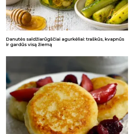
Danutės saldžiarūgščiai agurkėliai: traškūs, kvapnūs
ir gardūs visą žiemą