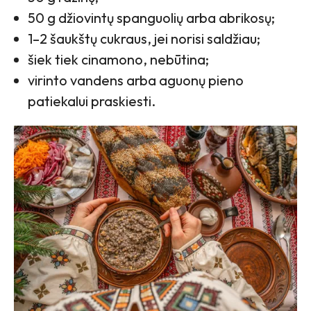
50 g džiovintų spanguolių arba abrikosų;
1–2 šaukštų cukraus, jei norisi saldžiau;
šiek tiek cinamono, nebūtina;
virinto vandens arba aguonų pieno
patiekalui praskiesti.