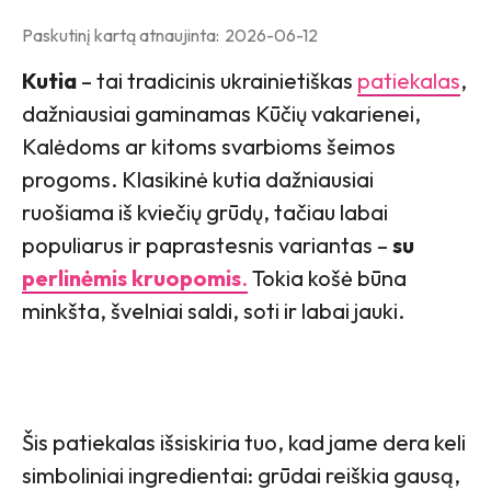
Paskutinį kartą atnaujinta:
2026-06-12
Kutia
– tai tradicinis ukrainietiškas
patiekalas
,
dažniausiai gaminamas Kūčių vakarienei,
Kalėdoms ar kitoms svarbioms šeimos
progoms. Klasikinė kutia dažniausiai
ruošiama iš kviečių grūdų, tačiau labai
populiarus ir paprastesnis variantas –
su
perlinėmis kruopomis
.
Tokia košė būna
minkšta, švelniai saldi, soti ir labai jauki.
Šis patiekalas išsiskiria tuo, kad jame dera keli
simboliniai ingredientai: grūdai reiškia gausą,