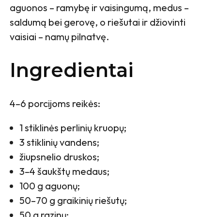
aguonos – ramybę ir vaisingumą, medus –
saldumą bei gerovę, o riešutai ir džiovinti
vaisiai – namų pilnatvę.
Ingredientai
4–6 porcijoms reikės:
1 stiklinės perlinių kruopų;
3 stiklinių vandens;
žiupsnelio druskos;
3–4 šaukštų medaus;
100 g aguonų;
50–70 g graikinių riešutų;
50 g razinų;