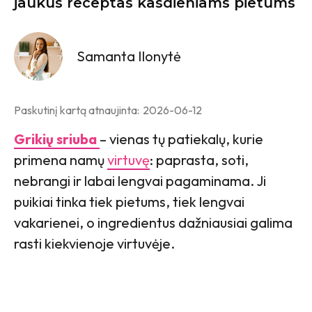
jaukus receptas kasdieniams pietums
Samanta Ilonytė
Paskutinį kartą atnaujinta:
2026-06-12
Grikių sriuba
– vienas tų patiekalų, kurie
primena namų
virtuvę
: paprasta, soti,
nebrangi ir labai lengvai pagaminama. Ji
puikiai tinka tiek pietums, tiek lengvai
vakarienei, o ingredientus dažniausiai galima
rasti kiekvienoje virtuvėje.