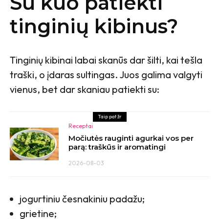
Su kuo patiekti
tinginių kibinus?
Tinginių kibinai labai skanūs dar šilti, kai tešla
traški, o įdaras sultingas. Juos galima valgyti
vienus, bet dar skaniau patiekti su:
Taip pat žr
Receptai
Močiutės rauginti agurkai vos per
parą: traškūs ir aromatingi
2026-08-03
jogurtiniu česnakiniu padažu;
grietine;