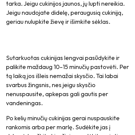
tarka. Jeigu cukinijos jaunos, jų lupti nereikia.
Jeigu naudojate didelę, peraugusią cukiniją,
geriau nulupkite žievę ir išimkite sėklas.
Sutarkuotas cukinijas lengvai pasūdykite ir
palikite maždaug 10–15 minučių pastovėti. Per
tą laiką jos išleis nemažai skysčio. Tai labai
svarbus žingsnis, nes jeigu skysčio
nenuspausite, apkepas gali gautis per
vandeningas.
Po kelių minučių cukinijas gerai nuspauskite
rankomis arba per marlę. Sudėkite jas į