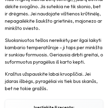
dėkite svogūno. Jis suteikia ne tik skonio, bet
ir drėgmės. Jei naudojate vištienos krūtinėlę,
nepagailėkite šaukšto grietinės, majonezo ar
minkšto sviesto.
Sluoksniuotos tešlos nereikėtų per ilgai laikyti
kambario temperatūroje – ji taps per minkšta
ir sunkiau formuosis. Geriausia dirbti greitai, o
suformuotus pyragėlius iš karto kepti.
Kraštus užspauskite labai kruopščiai. Jei
įdaras išbėgs, pyragėliai vis tiek bus skanūs,
bet ne tokie gražūs.
Įvertinkite šį receptą: