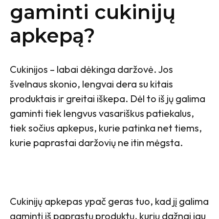
gaminti cukinijų
apkepą?
Cukinijos – labai dėkinga daržovė. Jos
švelnaus skonio, lengvai dera su kitais
produktais ir greitai iškepa. Dėl to iš jų galima
gaminti tiek lengvus vasariškus patiekalus,
tiek sočius apkepus, kurie patinka net tiems,
kurie paprastai daržovių ne itin mėgsta.
Cukinijų apkepas ypač geras tuo, kad jį galima
gaminti iš paprastų produktų, kurių dažnai jau