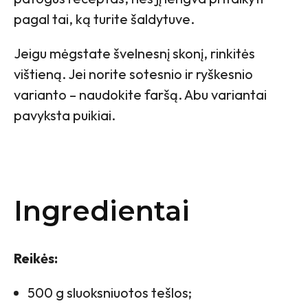
pagal tai, ką turite šaldytuve.
Jeigu mėgstate švelnesnį skonį, rinkitės
vištieną. Jei norite sotesnio ir ryškesnio
varianto – naudokite faršą. Abu variantai
pavyksta puikiai.
Ingredientai
Reikės:
500 g sluoksniuotos tešlos;