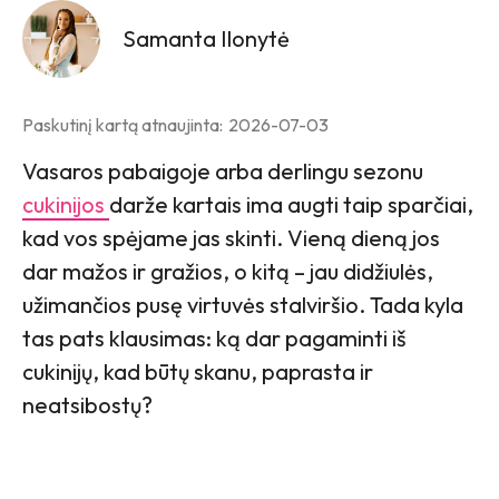
Samanta Ilonytė
Paskutinį kartą atnaujinta:
2026-07-03
Vasaros pabaigoje arba derlingu sezonu
cukinijos
darže kartais ima augti taip sparčiai,
kad vos spėjame jas skinti. Vieną dieną jos
dar mažos ir gražios, o kitą – jau didžiulės,
užimančios pusę virtuvės stalviršio. Tada kyla
tas pats klausimas: ką dar pagaminti iš
cukinijų, kad būtų skanu, paprasta ir
neatsibostų?