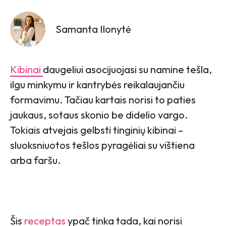
Samanta Ilonytė
Kibinai
daugeliui asocijuojasi su namine tešla,
ilgu minkymu ir kantrybės reikalaujančiu
formavimu. Tačiau kartais norisi to paties
jaukaus, sotaus skonio be didelio vargo.
Tokiais atvejais gelbsti tinginių kibinai –
sluoksniuotos tešlos pyragėliai su vištiena
arba faršu.
Šis
receptas
ypač tinka tada, kai norisi