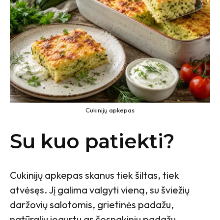
Cukinijų apkepas
Su kuo patiekti?
Cukinijų apkepas skanus tiek šiltas, tiek
atvėsęs. Jį galima valgyti vieną, su šviežių
daržovių salotomis, grietinės padažu,
natūraliu jogurtu ar česnakiniu padažu.