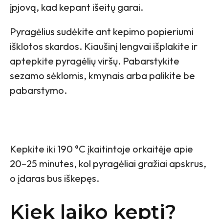
įpjovą, kad kepant išeitų garai.
Pyragėlius sudėkite ant kepimo popieriumi
išklotos skardos. Kiaušinį lengvai išplakite ir
aptepkite pyragėlių viršų. Pabarstykite
sezamo sėklomis, kmynais arba palikite be
pabarstymo.
Kepkite iki 190 °C įkaitintoje orkaitėje apie
20–25 minutes, kol pyragėliai gražiai apskrus,
o įdaras bus iškepęs.
Kiek laiko kepti?