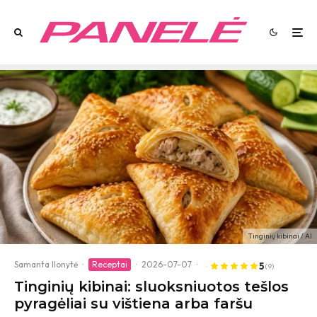
Tinginių kibinai / AI
Samanta Ilonytė
·
Receptai
·
2026-07-07
·
5
(9)
Tinginių kibinai: sluoksniuotos tešlos
pyragėliai su vištiena arba faršu