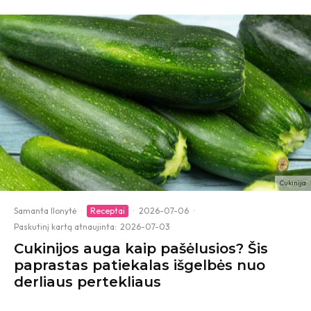
Cukinija
Samanta Ilonytė
·
Receptai
·
2026-07-06
·
Paskutinį kartą atnaujinta:
2026-07-03
Cukinijos auga kaip pašėlusios? Šis
paprastas patiekalas išgelbės nuo
derliaus pertekliaus