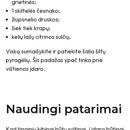
grietinės;
1 skiltelės česnako;
žiupsnelio druskos;
šiek tiek krapų;
kelių lašų citrinos sulčių.
Viską sumaišykite ir patiekite šalia šiltų
pyragėlių. Šis padažas ypač tinka prie
vištienos įdaro.
Naudingi patarimai
Kad tinginių kibinai būtų sultingi, į įdarą būtinai