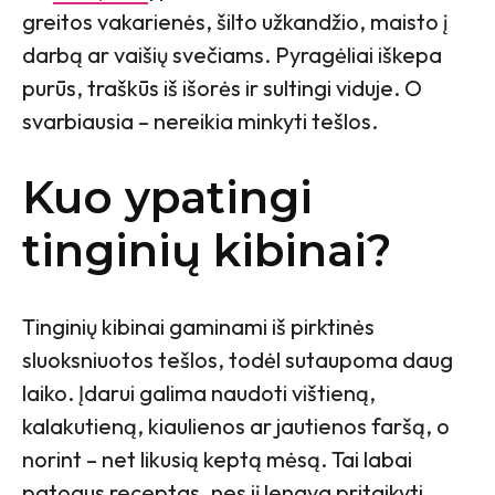
greitos vakarienės, šilto užkandžio, maisto į
darbą ar vaišių svečiams. Pyragėliai iškepa
purūs, traškūs iš išorės ir sultingi viduje. O
svarbiausia – nereikia minkyti tešlos.
Kuo ypatingi
tinginių kibinai?
Tinginių kibinai gaminami iš pirktinės
sluoksniuotos tešlos, todėl sutaupoma daug
laiko. Įdarui galima naudoti vištieną,
kalakutieną, kiaulienos ar jautienos faršą, o
norint – net likusią keptą mėsą. Tai labai
patogus receptas, nes jį lengva pritaikyti