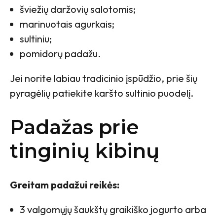
šviežių daržovių salotomis;
marinuotais agurkais;
sultiniu;
pomidorų padažu.
Jei norite labiau tradicinio įspūdžio, prie šių
pyragėlių patiekite karšto sultinio puodelį.
Padažas prie
tinginių kibinų
Greitam padažui reikės:
3 valgomųjų šaukštų graikiško jogurto arba