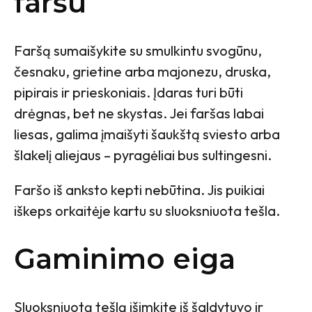
faršu
Faršą sumaišykite su smulkintu svogūnu,
česnaku, grietine arba majonezu, druska,
pipirais ir prieskoniais. Įdaras turi būti
drėgnas, bet ne skystas. Jei faršas labai
liesas, galima įmaišyti šaukštą sviesto arba
šlakelį aliejaus – pyragėliai bus sultingesni.
Faršo iš anksto kepti nebūtina. Jis puikiai
iškeps orkaitėje kartu su sluoksniuota tešla.
Gaminimo eiga
Sluoksniuotą tešlą išimkite iš šaldytuvo ir