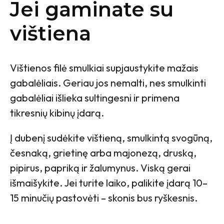
Jei gaminate su
vištiena
Vištienos filė smulkiai supjaustykite mažais
gabalėliais. Geriau jos nemalti, nes smulkinti
gabalėliai išlieka sultingesni ir primena
tikresnių kibinų įdarą.
Į dubenį sudėkite vištieną, smulkintą svogūną,
česnaką, grietinę arba majonezą, druską,
pipirus, papriką ir žalumynus. Viską gerai
išmaišykite. Jei turite laiko, palikite įdarą 10–
15 minučių pastovėti – skonis bus ryškesnis.