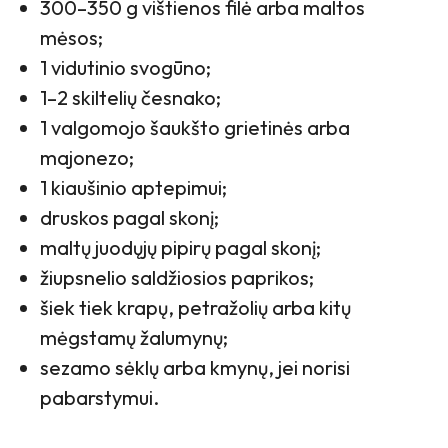
300–350 g vištienos filė arba maltos
mėsos;
1 vidutinio svogūno;
1–2 skiltelių česnako;
1 valgomojo šaukšto grietinės arba
majonezo;
1 kiaušinio aptepimui;
druskos pagal skonį;
maltų juodųjų pipirų pagal skonį;
žiupsnelio saldžiosios paprikos;
šiek tiek krapų, petražolių arba kitų
mėgstamų žalumynų;
sezamo sėklų arba kmynų, jei norisi
pabarstymui.