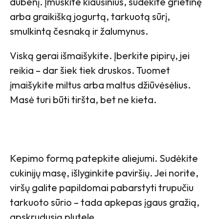
dubenį. Įmuškite kiaušinius, sudėkite grietinę
arba graikišką jogurtą, tarkuotą sūrį,
smulkintą česnaką ir žalumynus.
Viską gerai išmaišykite. Įberkite pipirų, jei
reikia – dar šiek tiek druskos. Tuomet
įmaišykite miltus arba maltus džiūvėsėlius.
Masė turi būti tiršta, bet ne kieta.
Kepimo formą patepkite aliejumi. Sudėkite
cukinijų masę, išlyginkite paviršių. Jei norite,
viršų galite papildomai pabarstyti trupučiu
tarkuoto sūrio – tada apkepas įgaus gražią,
apskrudusią plutelę.