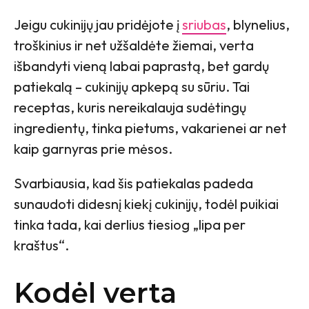
Jeigu cukinijų jau pridėjote į
sriubas
, blynelius,
troškinius ir net užšaldėte žiemai, verta
išbandyti vieną labai paprastą, bet gardų
patiekalą – cukinijų apkepą su sūriu. Tai
receptas, kuris nereikalauja sudėtingų
ingredientų, tinka pietums, vakarienei ar net
kaip garnyras prie mėsos.
Svarbiausia, kad šis patiekalas padeda
sunaudoti didesnį kiekį cukinijų, todėl puikiai
tinka tada, kai derlius tiesiog „lipa per
kraštus“.
Kodėl verta