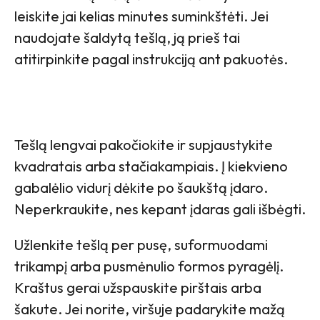
leiskite jai kelias minutes suminkštėti. Jei
naudojate šaldytą tešlą, ją prieš tai
atitirpinkite pagal instrukciją ant pakuotės.
Tešlą lengvai pakočiokite ir supjaustykite
kvadratais arba stačiakampiais. Į kiekvieno
gabalėlio vidurį dėkite po šaukštą įdaro.
Neperkraukite, nes kepant įdaras gali išbėgti.
Užlenkite tešlą per pusę, suformuodami
trikampį arba pusmėnulio formos pyragėlį.
Kraštus gerai užspauskite pirštais arba
šakute. Jei norite, viršuje padarykite mažą