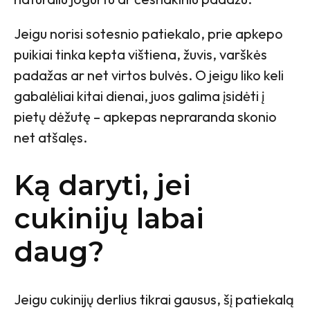
Jeigu norisi sotesnio patiekalo, prie apkepo
puikiai tinka kepta vištiena, žuvis, varškės
padažas ar net virtos bulvės. O jeigu liko keli
gabalėliai kitai dienai, juos galima įsidėti į
pietų dėžutę – apkepas nepraranda skonio
net atšalęs.
Ką daryti, jei
cukinijų labai
daug?
Jeigu cukinijų derlius tikrai gausus, šį patiekalą