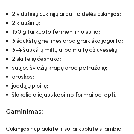
2 vidutinių cukinijų arba 1 didelės cukinijos;
2 kiaušinių;
150 g tarkuoto fermentinio sūrio;
3 šaukštų grietinės arba graikiško jogurto;
3–4 šaukštų miltų arba maltų džiūvėsėlių;
2 skiltelių česnako;
saujos šviežių krapų arba petražolių;
druskos;
juodųjų pipirų;
šlakelio aliejaus kepimo formai patepti.
Gaminimas:
Cukinijas nuplaukite ir sutarkuokite stambia