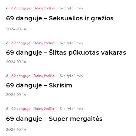
6
69 danguje
Dainų žodžiai
·
Skaityta 1 min
69 danguje – Seksualios ir gražios
2024-10-14
6
69 danguje
Dainų žodžiai
·
Skaityta 1 min
69 danguje – Šiltas pūkuotas vakaras
2024-10-14
6
69 danguje
Dainų žodžiai
·
Skaityta 1 min
69 danguje – Skrisim
2024-10-14
6
69 danguje
Dainų žodžiai
·
Skaityta 1 min
69 danguje – Super mergaitės
2024-10-14