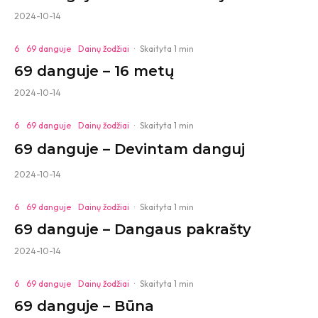
2024-10-14
6
69 danguje
Dainų žodžiai
·
Skaityta 1 min
69 danguje – 16 metų
2024-10-14
6
69 danguje
Dainų žodžiai
·
Skaityta 1 min
69 danguje – Devintam danguj
2024-10-14
6
69 danguje
Dainų žodžiai
·
Skaityta 1 min
69 danguje – Dangaus pakrašty
2024-10-14
6
69 danguje
Dainų žodžiai
·
Skaityta 1 min
69 danguje – Būna