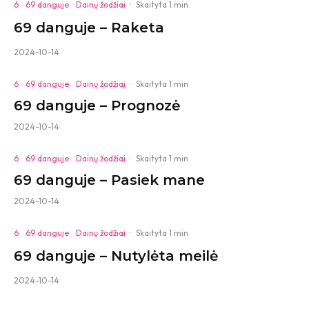
6
69 danguje
Dainų žodžiai
·
Skaityta 1 min
69 danguje – Raketa
2024-10-14
6
69 danguje
Dainų žodžiai
·
Skaityta 1 min
69 danguje – Prognozė
2024-10-14
6
69 danguje
Dainų žodžiai
·
Skaityta 1 min
69 danguje – Pasiek mane
2024-10-14
6
69 danguje
Dainų žodžiai
·
Skaityta 1 min
69 danguje – Nutylėta meilė
2024-10-14