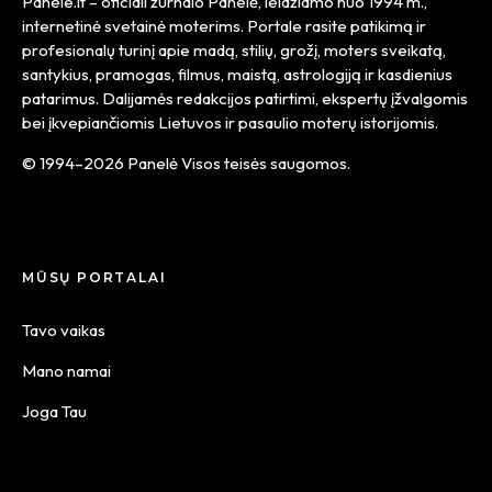
Panele.lt
– oficiali žurnalo Panelė, leidžiamo nuo
1994 m.
,
internetinė svetainė moterims. Portale rasite patikimą ir
profesionalų turinį apie madą, stilių, grožį, moters sveikatą,
santykius, pramogas, filmus, maistą, astrologiją ir kasdienius
patarimus. Dalijamės redakcijos patirtimi, ekspertų įžvalgomis
bei įkvepiančiomis Lietuvos ir pasaulio moterų istorijomis.
© 1994–2026 Panelė Visos teisės saugomos.
MŪSŲ PORTALAI
Tavo vaikas
Mano namai
Joga Tau