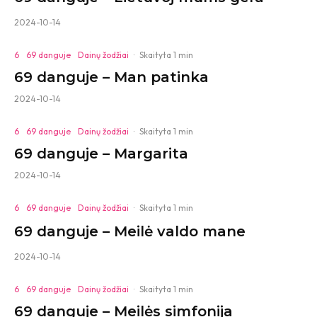
2024-10-14
6
69 danguje
Dainų žodžiai
·
Skaityta 1 min
69 danguje – Man patinka
2024-10-14
6
69 danguje
Dainų žodžiai
·
Skaityta 1 min
69 danguje – Margarita
2024-10-14
6
69 danguje
Dainų žodžiai
·
Skaityta 1 min
69 danguje – Meilė valdo mane
2024-10-14
6
69 danguje
Dainų žodžiai
·
Skaityta 1 min
69 danguje – Meilės simfonija