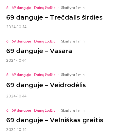
6
69 danguje
Dainų žodžiai
·
Skaityta 1 min
69 danguje – Trečdalis širdies
2024-10-14
6
69 danguje
Dainų žodžiai
·
Skaityta 1 min
69 danguje – Vasara
2024-10-14
6
69 danguje
Dainų žodžiai
·
Skaityta 1 min
69 danguje – Veidrodėlis
2024-10-14
6
69 danguje
Dainų žodžiai
·
Skaityta 1 min
69 danguje – Velniškas greitis
2024-10-14