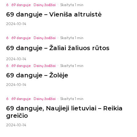
6
69 danguje
Dainų žodžiai
·
Skaityta 1 min
69 danguje – Vieniša altruistė
2024-10-14
6
69 danguje
Dainų žodžiai
·
Skaityta 1 min
69 danguje – Žaliai žaliuos rūtos
2024-10-14
6
69 danguje
Dainų žodžiai
·
Skaityta 1 min
69 danguje – Žolėje
2024-10-14
6
69 danguje
Dainų žodžiai
·
Skaityta 1 min
69 danguje, Naujieji lietuviai – Reikia
greičio
2024-10-14