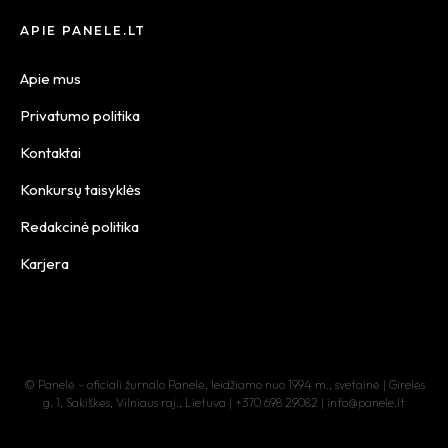
APIE PANELE.LT
Apie mus
Privatumo politika
Kontaktai
Konkursų taisyklės
Redakcinė politika
Karjera
© Panelė – oficiali žurnalo Panelė, leidžiamo nuo 1994 m., svetainė | Girelės
g. 1, Sakiškės, Vilniaus raj., Lietuva | +370 698 29082 | info@panele.lt