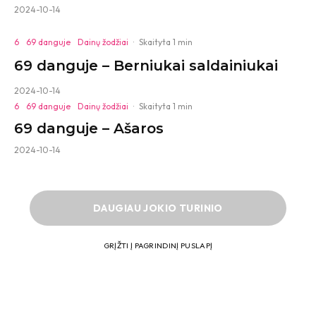
2024-10-14
6
69 danguje
Dainų žodžiai
·
Skaityta 1 min
69 danguje – Berniukai saldainiukai
2024-10-14
6
69 danguje
Dainų žodžiai
·
Skaityta 1 min
69 danguje – Ašaros
2024-10-14
DAUGIAU JOKIO TURINIO
GRĮŽTI Į PAGRINDINĮ PUSLAPĮ