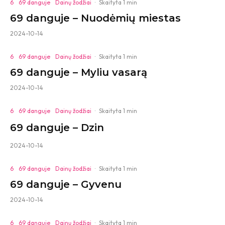
6
69 danguje
Dainų žodžiai
·
Skaityta 1 min
69 danguje – Nuodėmių miestas
2024-10-14
6
69 danguje
Dainų žodžiai
·
Skaityta 1 min
69 danguje – Myliu vasarą
2024-10-14
6
69 danguje
Dainų žodžiai
·
Skaityta 1 min
69 danguje – Dzin
2024-10-14
6
69 danguje
Dainų žodžiai
·
Skaityta 1 min
69 danguje – Gyvenu
2024-10-14
6
69 danguje
Dainų žodžiai
·
Skaityta 1 min