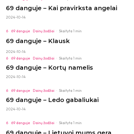
69 danguje – Kai pravirksta angelai
2024-10-14
6
69 danguje
Dainų žodžiai
·
Skaityta 1 min
69 danguje – Klausk
2024-10-14
6
69 danguje
Dainų žodžiai
·
Skaityta 1 min
69 danguje – Kortų namelis
2024-10-14
6
69 danguje
Dainų žodžiai
·
Skaityta 1 min
69 danguje – Ledo gabaliukai
2024-10-14
6
69 danguje
Dainų žodžiai
·
Skaityta 1 min
69 danguje – Lietuvoj mums gera