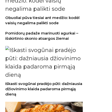
Obuoliai pūva tiesiai ant medžio: kodėl
vaisių negalima palikti sode
Pomidorų padaže marinuoti agurkai –
išskirtinio skonio atsargos žiemai
Iškasti svogūnai pradėjo pūti: dažniausia
džiovinimo klaida padaroma pirmąją
dieną