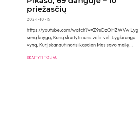
Pikaso, 69 danguje – 10
priežasčių
2024-10-15
https://youtube.com/watch?v=Z9sDzOHZWVw Ly
seną knygą, Kurią skaityti noris vėl ir vėl, Lyg brangų
vyną, Kurį skanauti norisi kasdien Mes savo meilę...
SKAITYTI TOLIAU