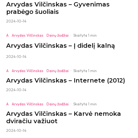
Arvydas Vilčinskas – Gyvenimas
prabėgo šuoliais
2024-10-14
A
Arvydas Vilčinskas
Dainų žodžiai
·
Skaityta 1 min
Arvydas Vilčinskas – Į didelį kalną
2024-10-14
A
Arvydas Vilčinskas
Dainų žodžiai
·
Skaityta 1 min
Arvydas Vilčinskas – Internete (2012)
2024-10-14
A
Arvydas Vilčinskas
Dainų žodžiai
·
Skaityta 1 min
Arvydas Vilčinskas – Karvė nemoka
dviračiu važiuot
2024-10-14