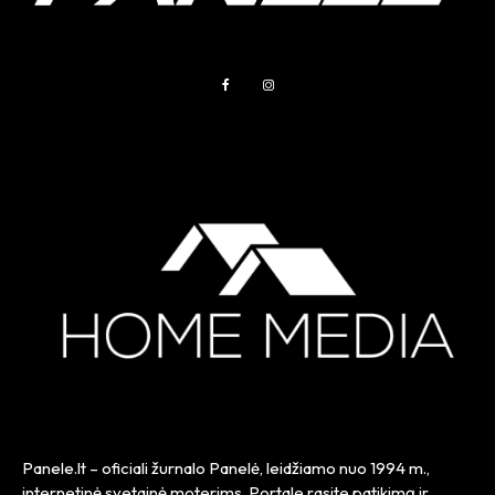
Panele.lt
– oficiali žurnalo Panelė, leidžiamo nuo
1994 m.
,
internetinė svetainė moterims. Portale rasite patikimą ir