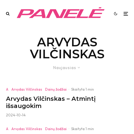
ARVYDAS
VILČINSKAS
Naujausias
A
Arvydas Vilčinskas
Dainų žodžiai
·
Skaityta 1 min
Arvydas Vilčinskas – Atmintį
išsaugokim
2024-10-14
A
Arvydas Vilčinskas
Dainų žodžiai
·
Skaityta 1 min