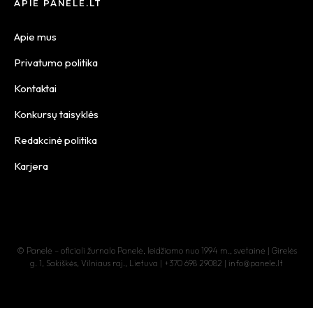
APIE PANELE.LT
Apie mus
Privatumo politika
Kontaktai
Konkursų taisyklės
Redakcinė politika
Karjera
© Panelė – oficiali žurnalo Panelė, leidžiamo nuo 1994 m., svetainė | Girelės
g. 1, Sakiškės, Vilniaus raj., Lietuva | +370 698 29082 | info@panele.lt