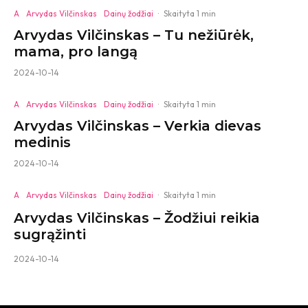
A
Arvydas Vilčinskas
Dainų žodžiai
·
Skaityta 1 min
Arvydas Vilčinskas – Tu nežiūrėk,
mama, pro langą
2024-10-14
A
Arvydas Vilčinskas
Dainų žodžiai
·
Skaityta 1 min
Arvydas Vilčinskas – Verkia dievas
medinis
2024-10-14
A
Arvydas Vilčinskas
Dainų žodžiai
·
Skaityta 1 min
Arvydas Vilčinskas – Žodžiui reikia
sugrąžinti
2024-10-14