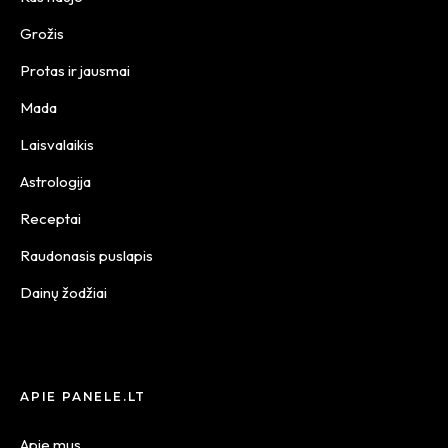
Grožis
Protas ir jausmai
Mada
Laisvalaikis
Astrologija
Receptai
Raudonasis puslapis
Dainų žodžiai
APIE PANELE.LT
Apie mus