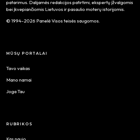
patarimus. Dalijamės redakcijos patirtimi, ekspertų įžvalgomis
bei įkvepiančiomis Lietuvos ir pasaulio moterų istorijomis.
© 1994–2026 Panelė Visos teisės saugomos.
MŪSŲ PORTALAI
Tavo vaikas
Mano namai
Joga Tau
RUBRIKOS
Kas naujo