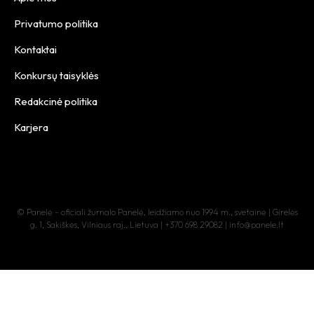
Privatumo politika
Kontaktai
Konkursų taisyklės
Redakcinė politika
Karjera
© Panelė – oficiali žurnalo Panelė, leidžiamo nuo 1994 m., svetainė | Girelės
g. 1, Sakiškės, Vilniaus raj., Lietuva | +370 698 29082 | info@panele.lt