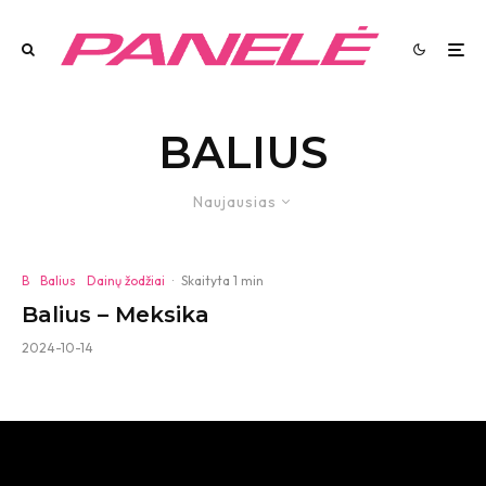
BALIUS
Naujausias
B
Balius
Dainų žodžiai
·
Skaityta 1 min
Balius – Meksika
2024-10-14