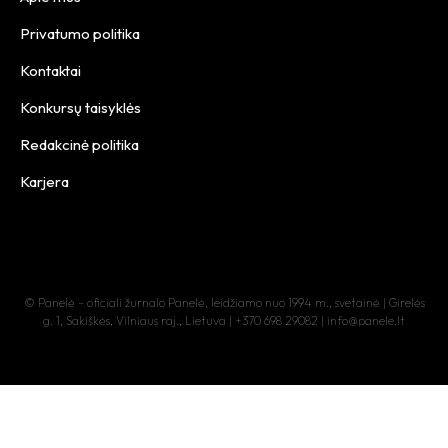
Privatumo politika
Kontaktai
Konkursų taisyklės
Redakcinė politika
Karjera
© Panelė – oficiali žurnalo Panelė, leidžiamo nuo 1994 m., svetainė | Girelės
g. 1, Sakiškės, Vilniaus raj., Lietuva | +370 698 29082 | info@panele.lt