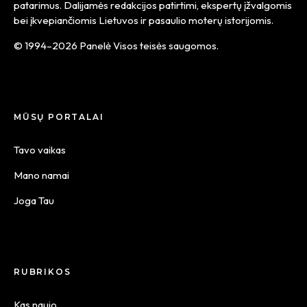
patarimus. Dalijamės redakcijos patirtimi, ekspertų įžvalgomis
bei įkvepiančiomis Lietuvos ir pasaulio moterų istorijomis.
© 1994–2026 Panelė Visos teisės saugomos.
MŪSŲ PORTALAI
Tavo vaikas
Mano namai
Joga Tau
RUBRIKOS
Kas naujo