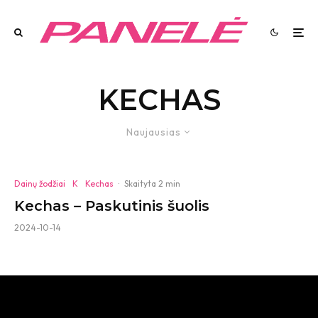
KECHAS
Naujausias
Dainų žodžiai
K
Kechas
·
Skaityta 2 min
Kechas – Paskutinis šuolis
2024-10-14