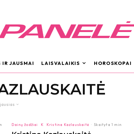
 IR JAUSMAI
LAISVALAIKIS
HOROSKOPAI
KAZLAUSKAITĖ
jausias
in
Dainų žodžiai
K
Kristina Kazlauskaitė
·
Skaityta 1 min