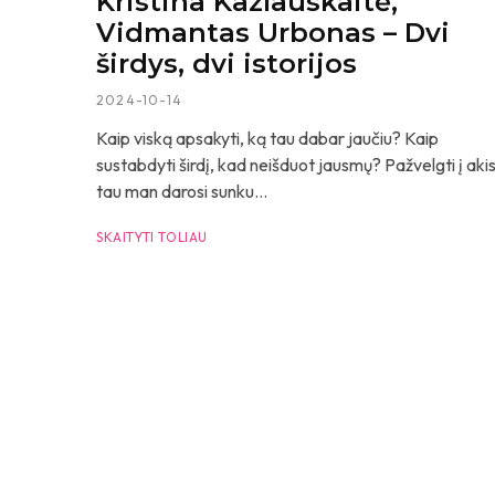
Kristina Kazlauskaitė,
Vidmantas Urbonas – Dvi
širdys, dvi istorijos
2024-10-14
Kaip viską apsakyti, ką tau dabar jaučiu? Kaip
sustabdyti širdį, kad neišduot jausmų? Pažvelgti į aki
tau man darosi sunku...
SKAITYTI TOLIAU