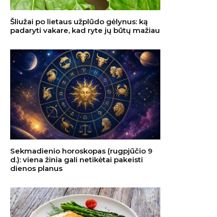
Šliužai po lietaus užplūdo gėlynus: ką
padaryti vakare, kad ryte jų būtų mažiau
Sekmadienio horoskopas (rugpjūčio 9
d.): viena žinia gali netikėtai pakeisti
dienos planus