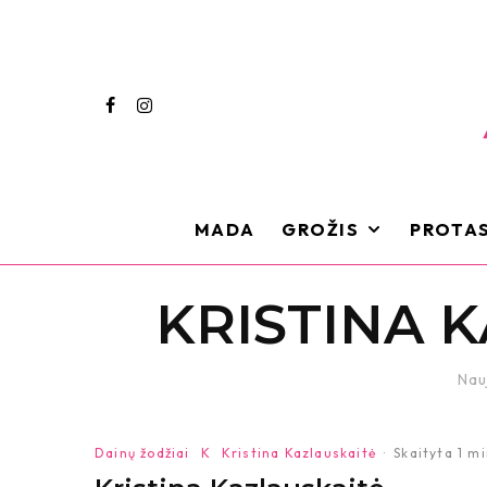
MADA
GROŽIS
PROTAS
KRISTINA 
Nau
Dainų žodžiai
K
Kristina Kazlauskaitė
·
Skaityta 1 m