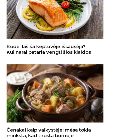
Kodėl lašiša keptuvėje išsausėja?
Kulinarai pataria vengti šios klaidos
Čenakai kaip vaikystėje: mėsa tokia
minkšta, kad tirpsta burnoje