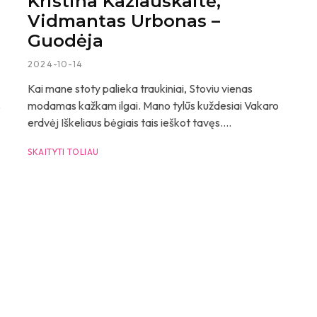
Kristina Kazlauskaitė,
Vidmantas Urbonas –
Guodėja
2024-10-14
Kai mane stoty palieka traukiniai, Stoviu vienas
s
modamas kažkam ilgai. Mano tylūs kuždesiai Vakaro
erdvėj Iškeliaus bėgiais tais ieškot tavęs....
SKAITYTI TOLIAU