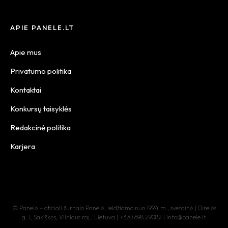
APIE PANELE.LT
Apie mus
Privatumo politika
Kontaktai
Konkursų taisyklės
Redakcinė politika
Karjera
© Panelė – oficiali žurnalo Panelė, leidžiamo nuo 1994 m., svetainė | Girelės
g. 1, Sakiškės, Vilniaus raj., Lietuva | +370 698 29082 | info@panele.lt