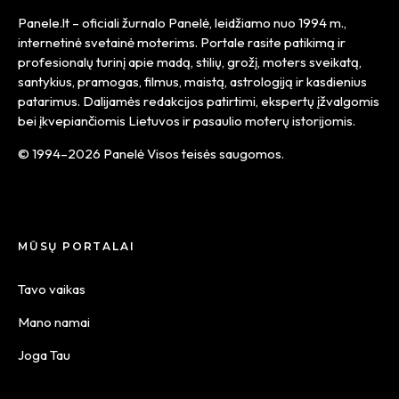
Panele.lt
– oficiali žurnalo Panelė, leidžiamo nuo
1994 m.
,
internetinė svetainė moterims. Portale rasite patikimą ir
profesionalų turinį apie madą, stilių, grožį, moters sveikatą,
santykius, pramogas, filmus, maistą, astrologiją ir kasdienius
patarimus. Dalijamės redakcijos patirtimi, ekspertų įžvalgomis
bei įkvepiančiomis Lietuvos ir pasaulio moterų istorijomis.
© 1994–2026 Panelė Visos teisės saugomos.
MŪSŲ PORTALAI
Tavo vaikas
Mano namai
Joga Tau