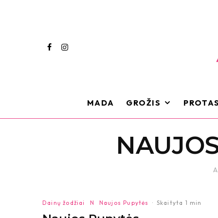
MADA
GROŽIS
PROTAS
NAUJOS
A
Dainų žodžiai
N
Naujos Pupytės
·
Skaityta 1 min