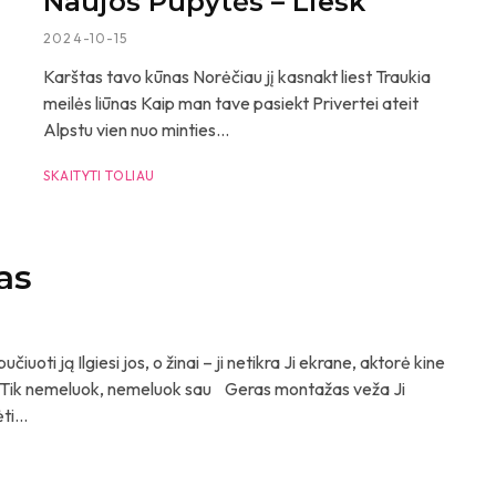
Naujos Pupytės – Liesk
2024-10-15
Karštas tavo kūnas Norėčiau jį kasnakt liest Traukia
meilės liūnas Kaip man tave pasiekt Privertei ateit
Alpstu vien nuo minties...
SKAITYTI TOLIAU
as
iuoti ją Ilgiesi jos, o žinai – ji netikra Ji ekrane, aktorė kine
Tik nemeluok, nemeluok sau Geras montažas veža Ji
ti...