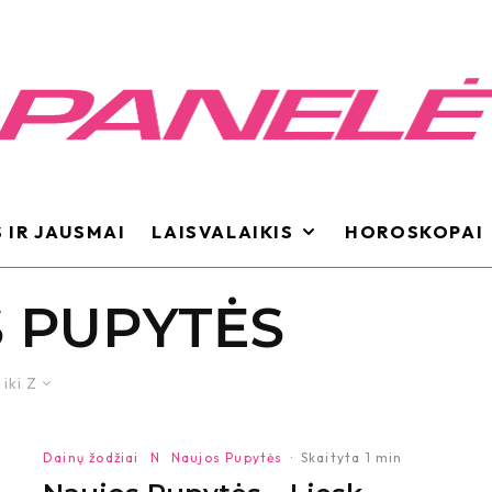
 IR JAUSMAI
LAISVALAIKIS
HOROSKOPAI
 PUPYTĖS
 iki Z
Dainų žodžiai
N
Naujos Pupytės
·
Skaityta 1 min