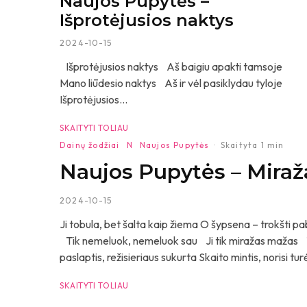
Naujos Pupytės –
Išprotėjusios naktys
2024-10-15
Išprotėjusios naktys Aš baigiu apakti tamsoje
Mano liūdesio naktys Aš ir vėl pasiklydau tyloje
Išprotėjusios...
SKAITYTI TOLIAU
Dainų žodžiai
N
Naujos Pupytės
·
Skaityta 1 min
Naujos Pupytės – Miraž
2024-10-15
Ji tobula, bet šalta kaip žiema O šypsena – trokšti pabuč
Tik nemeluok, nemeluok sau Ji tik miražas mažas 
paslaptis, režisieriaus sukurta Skaito mintis, norisi turė
SKAITYTI TOLIAU