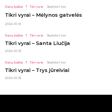
Dainų žodžiai
T
Tikri vyrai
·
Skaityta 1 min
Tikri vyrai – Mėlynos gatvelės
2024-10-15
Dainų žodžiai
T
Tikri vyrai
·
Skaityta 1 min
Tikri vyrai – Santa Liučija
2024-10-15
Dainų žodžiai
T
Tikri vyrai
·
Skaityta 1 min
Tikri vyrai – Trys jūreiviai
2024-10-15