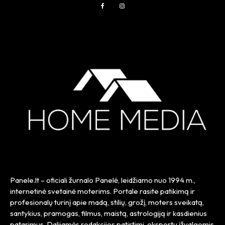
Panele.lt
– oficiali žurnalo Panelė, leidžiamo nuo
1994 m.
,
internetinė svetainė moterims. Portale rasite patikimą ir
profesionalų turinį apie madą, stilių, grožį, moters sveikatą,
santykius, pramogas, filmus, maistą, astrologiją ir kasdienius
patarimus. Dalijamės redakcijos patirtimi, ekspertų įžvalgomis