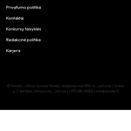
Privatumo politika
Kontaktai
Konkursų taisyklės
Redakcinė politika
Karjera
© Panelė – oficiali žurnalo Panelė, leidžiamo nuo 1994 m., svetainė | Girelės
g. 1, Sakiškės, Vilniaus raj., Lietuva | +370 698 29082 | info@panele.lt