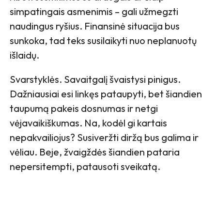
simpatingais asmenimis – gali užmegzti
naudingus ryšius. Finansinė situacija bus
sunkoka, tad teks susilaikyti nuo neplanuotų
išlaidų.
Svarstyklės. Savaitgalį švaistysi pinigus.
Dažniausiai esi linkęs pataupyti, bet šiandien
taupumą pakeis dosnumas ir netgi
vėjavaikiškumas. Na, kodėl gi kartais
nepakvailiojus? Susiveržti diržą bus galima ir
vėliau. Beje, žvaigždės šiandien pataria
nepersitempti, patausoti sveikatą.