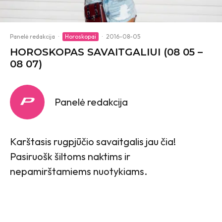
Panelė redakcija
·
Horoskopai
·
2016-08-05
HOROSKOPAS SAVAITGALIUI (08 05 –
08 07)
Panelė redakcija
Karštasis rugpjūčio savaitgalis jau čia!
Pasiruošk šiltoms naktims ir
nepamirštamiems nuotykiams.