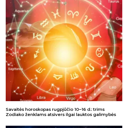
Savaitės horoskopas rugpjūčio 10–16 d.: trims
Zodiako ženklams atsivers ilgai lauktos galimybės