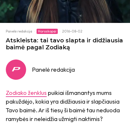
Panelė redakcija
·
Horoskopai
·
2016-08-02
Atskleista: tai tavo slapta ir didžiausia
baimė pagal Zodiaką
Panelė redakcija
Zodiako ženklus
puikiai išmanantys mums
pakuždėjo, kokia yra didžiausia ir slapčiausia
Tavo baimė. Ar iš tiesų ši baimė tau neduoda
ramybės ir neleidžia užmigti naktimis?