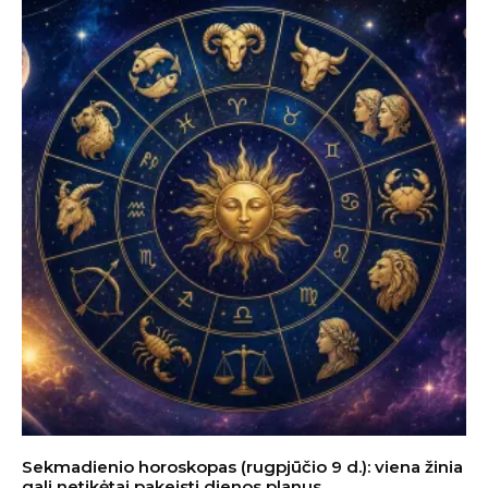
Sekmadienio horoskopas (rugpjūčio 9 d.): viena žinia
gali netikėtai pakeisti dienos planus