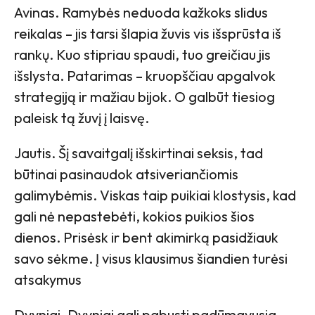
Avinas. Ramybės neduoda kažkoks slidus
reikalas – jis tarsi šlapia žuvis vis išsprūsta iš
rankų. Kuo stipriau spaudi, tuo greičiau jis
išslysta. Patarimas – kruopščiau apgalvok
strategiją ir mažiau bijok. O galbūt tiesiog
paleisk tą žuvį į laisvę.
Jautis. Šį savaitgalį išskirtinai seksis, tad
būtinai pasinaudok atsiveriančiomis
galimybėmis. Viskas taip puikiai klostysis, kad
gali nė nepastebėti, kokios puikios šios
dienos. Prisėsk ir bent akimirką pasidžiauk
savo sėkme. Į visus klausimus šiandien turėsi
atsakymus
Dvyniai. Dvyniai gali pabusti padūmavusia