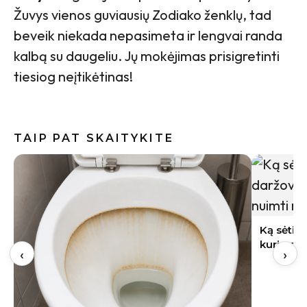
Žuvys vienos guviausių Zodiako ženklų, tad
beveik niekada nepasimeta ir lengvai randa
kalbą su daugeliu. Jų mokėjimas prisigretinti
tiesiog neįtikėtinas!
TAIP PAT SKAITYKITE
Indai po 
gali būti
Ką sėti rugpjūtį Lietuvoje: 9 daržovės,
kurių derlių dar spėsite nuimti rudenį
‹
›