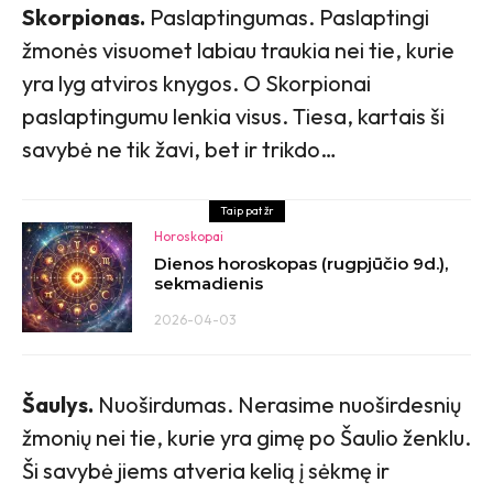
Skorpionas.
Paslaptingumas. Paslaptingi
žmonės visuomet labiau traukia nei tie, kurie
yra lyg atviros knygos. O Skorpionai
paslaptingumu lenkia visus. Tiesa, kartais ši
savybė ne tik žavi, bet ir trikdo…
Taip pat žr
Horoskopai
Dienos horoskopas (rugpjūčio 9d.),
sekmadienis
2026-04-03
Šaulys.
Nuoširdumas. Nerasime nuoširdesnių
žmonių nei tie, kurie yra gimę po Šaulio ženklu.
Ši savybė jiems atveria kelią į sėkmę ir