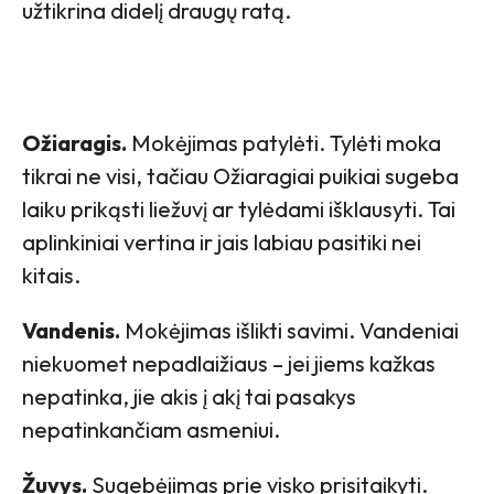
užtikrina didelį draugų ratą.
Ožiaragis.
Mokėjimas patylėti. Tylėti moka
tikrai ne visi, tačiau Ožiaragiai puikiai sugeba
laiku prikąsti liežuvį ar tylėdami išklausyti. Tai
aplinkiniai vertina ir jais labiau pasitiki nei
kitais.
Vandenis.
Mokėjimas išlikti savimi. Vandeniai
niekuomet nepadlaižiaus – jei jiems kažkas
nepatinka, jie akis į akį tai pasakys
nepatinkančiam asmeniui.
Žuvys.
Sugebėjimas prie visko prisitaikyti.