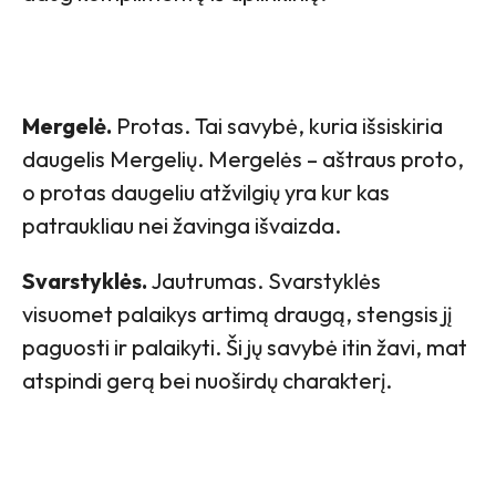
Mergelė.
Protas. Tai savybė, kuria išsiskiria
daugelis Mergelių. Mergelės – aštraus proto,
o protas daugeliu atžvilgių yra kur kas
patraukliau nei žavinga išvaizda.
Svarstyklės.
Jautrumas. Svarstyklės
visuomet palaikys artimą draugą, stengsis jį
paguosti ir palaikyti. Ši jų savybė itin žavi, mat
atspindi gerą bei nuoširdų charakterį.