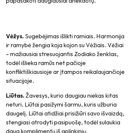
papasakoti daugiausiai anekdotų.
Vėžys.
Sugebėjimas išlikti ramiais. Harmonija
ir ramybė žengia koja kojon su Vėžiais. Vėžiai
– mažiausiai stresuojantis Zodiako ženklas,
todėl išlieka ramūs net pačioje
konfliktiškiausioje ar įtampos reikalaujančioje
situacijoje.
Liūtas.
Žavesys, kurio daugiau niekas kitas
neturi. Liūtai pasižymi šarmu, kuris užburia
daugelį. Liūtai atidžiai prisižiūri savo išvaizdą,
stengiasi atrodyti pasipuošę, todėl sulaukia
daug komplimentų iš aplinkinių.