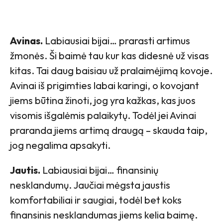
Avinas.
Labiausiai bijai… prarasti artimus
žmonės. Ši baimė tau kur kas didesnė už visas
kitas. Tai daug baisiau už pralaimėjimą kovoje.
Avinai iš prigimties labai karingi, o kovojant
jiems būtina žinoti, jog yra kažkas, kas juos
visomis išgalėmis palaikytų. Todėl jei Avinai
praranda jiems artimą draugą – skauda taip,
jog negalima apsakyti.
Jautis.
Labiausiai bijai… finansinių
nesklandumų. Jaučiai mėgsta jaustis
komfortabiliai ir saugiai, todėl bet koks
finansinis nesklandumas jiems kelia baimę.