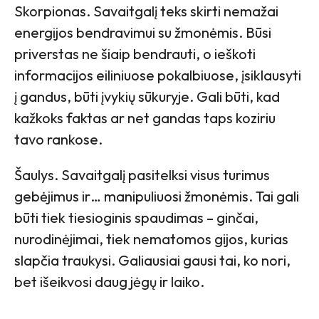
Skorpionas. Savaitgalį teks skirti nemažai
energijos bendravimui su žmonėmis. Būsi
priverstas ne šiaip bendrauti, o ieškoti
informacijos eiliniuose pokalbiuose, įsiklausyti
į gandus, būti įvykių sūkuryje. Gali būti, kad
kažkoks faktas ar net gandas taps koziriu
tavo rankose.
Šaulys. Savaitgalį pasitelksi visus turimus
gebėjimus ir… manipuliuosi žmonėmis. Tai gali
būti tiek tiesioginis spaudimas – ginčai,
nurodinėjimai, tiek nematomos gijos, kurias
slapčia traukysi. Galiausiai gausi tai, ko nori,
bet išeikvosi daug jėgų ir laiko.