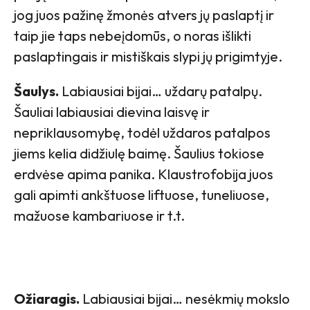
jog juos pažinę žmonės atvers jų paslaptį ir
taip jie taps nebeįdomūs, o noras išlikti
paslaptingais ir mistiškais slypi jų prigimtyje.
Šaulys.
Labiausiai bijai… uždarų patalpų.
Šauliai labiausiai dievina laisvę ir
nepriklausomybę, todėl uždaros patalpos
jiems kelia didžiulę baimę. Šaulius tokiose
erdvėse apima panika. Klaustrofobija juos
gali apimti ankštuose liftuose, tuneliuose,
mažuose kambariuose ir t.t.
Ožiaragis.
Labiausiai bijai… nesėkmių mokslo