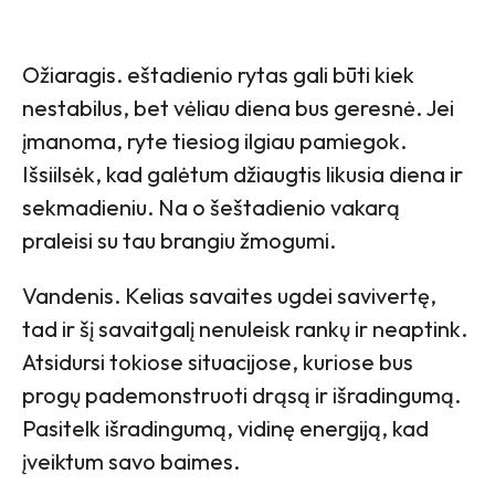
Ožiaragis. eštadienio rytas gali būti kiek
nestabilus, bet vėliau diena bus geresnė. Jei
įmanoma, ryte tiesiog ilgiau pamiegok.
Išsiilsėk, kad galėtum džiaugtis likusia diena ir
sekmadieniu. Na o šeštadienio vakarą
praleisi su tau brangiu žmogumi.
Vandenis. Kelias savaites ugdei savivertę,
tad ir šį savaitgalį nenuleisk rankų ir neaptink.
Atsidursi tokiose situacijose, kuriose bus
progų pademonstruoti drąsą ir išradingumą.
Pasitelk išradingumą, vidinę energiją, kad
įveiktum savo baimes.