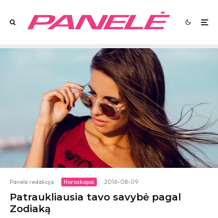
Panelė redakcija
·
Horoskopai
·
2016-08-09
Patraukliausia tavo savybė pagal
Zodiaką