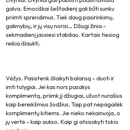
galva. Emociškai šeštadienį gali būti sunku
priimti sprendimus. Tiek daug pasirinkimų,
galimybių, ir jų visų norisi… Džiugi žinia –
sekmadienį jausiesi stabiliau. Kartais tiesiog
reikia išlaukti.
Vėžys. Pasistenk išlaikyti balansą – duoti ir
imti tolygiai. Jei kas nors pasakys
komplimentą, priimk jį džiugiai, užuot nurašius
kaip bereikšmius žodžius. Taip pat nepagailėk
komplimentų kitiems. Jie nieko nekainuoja, o
jų vertė – kaip aukso. Kaip gi atsisakyti tokio