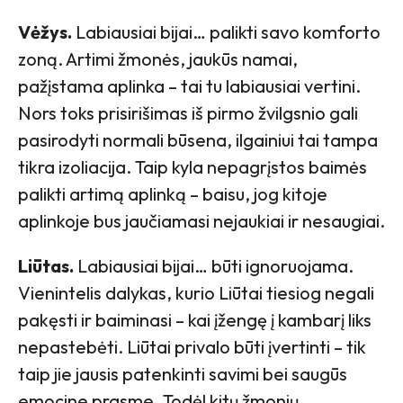
Vėžys.
Labiausiai bijai… palikti savo komforto
zoną. Artimi žmonės, jaukūs namai,
pažįstama aplinka – tai tu labiausiai vertini.
Nors toks prisirišimas iš pirmo žvilgsnio gali
pasirodyti normali būsena, ilgainiui tai tampa
tikra izoliacija. Taip kyla nepagrįstos baimės
palikti artimą aplinką – baisu, jog kitoje
aplinkoje bus jaučiamasi nejaukiai ir nesaugiai.
Liūtas.
Labiausiai bijai… būti ignoruojama.
Vienintelis dalykas, kurio Liūtai tiesiog negali
pakęsti ir baiminasi – kai įžengę į kambarį liks
nepastebėti. Liūtai privalo būti įvertinti – tik
taip jie jausis patenkinti savimi bei saugūs
emocine prasme. Todėl kitų žmonių