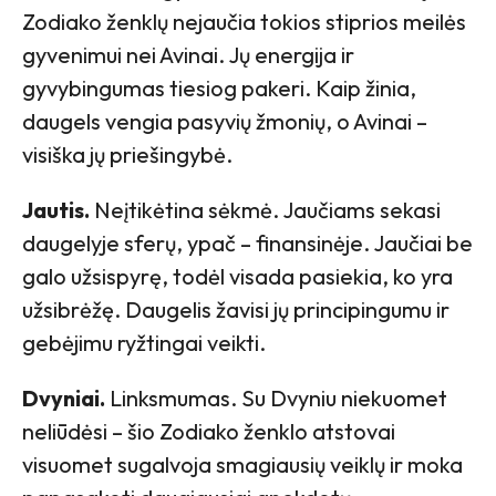
Zodiako ženklų nejaučia tokios stiprios meilės
gyvenimui nei Avinai. Jų energija ir
gyvybingumas tiesiog pakeri. Kaip žinia,
daugels vengia pasyvių žmonių, o Avinai –
visiška jų priešingybė.
Jautis.
Neįtikėtina sėkmė. Jaučiams sekasi
daugelyje sferų, ypač – finansinėje. Jaučiai be
galo užsispyrę, todėl visada pasiekia, ko yra
užsibrėžę. Daugelis žavisi jų principingumu ir
gebėjimu ryžtingai veikti.
Dvyniai.
Linksmumas. Su Dvyniu niekuomet
neliūdėsi – šio Zodiako ženklo atstovai
visuomet sugalvoja smagiausių veiklų ir moka