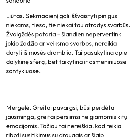
sandorio
Liūtas. Sekmadienį gali iššvaistyti pinigus
niekams, tiesa, tie niekai tau atrodys svarbūs.
Žvaigždės pataria – šiandien nepervertink
jokio žodžio ar veiksmo svarbos, nereikia
daryti iš musės dramblio. Tai pasakytina apie
dalykinę sferą, bet taikytina ir asmeniniuose
santykiuose.
Mergelė. Greitai pavargsi, būsi perdėtai
jausminga, greitai persiimsi neigiamomis kitų
emocijomis. Tačiau tai nereiškia, kad reikia
riboti susitikimus su draugais ar šiaip