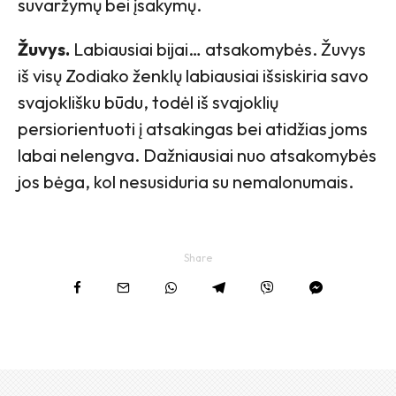
suvaržymų bei įsakymų.
Žuvys.
Labiausiai bijai… atsakomybės. Žuvys
iš visų Zodiako ženklų labiausiai išsiskiria savo
svajoklišku būdu, todėl iš svajoklių
persiorientuoti į atsakingas bei atidžias joms
labai nelengva. Dažniausiai nuo atsakomybės
jos bėga, kol nesusiduria su nemalonumais.
Share