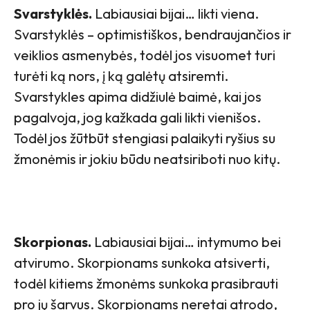
Svarstyklės.
Labiausiai bijai… likti viena.
Svarstyklės – optimistiškos, bendraujančios ir
veiklios asmenybės, todėl jos visuomet turi
turėti ką nors, į ką galėtų atsiremti.
Svarstykles apima didžiulė baimė, kai jos
pagalvoja, jog kažkada gali likti vienišos.
Todėl jos žūtbūt stengiasi palaikyti ryšius su
žmonėmis ir jokiu būdu neatsiriboti nuo kitų.
Skorpionas.
Labiausiai bijai… intymumo bei
atvirumo. Skorpionams sunkoka atsiverti,
todėl kitiems žmonėms sunkoka prasibrauti
pro jų šarvus. Skorpionams neretai atrodo,