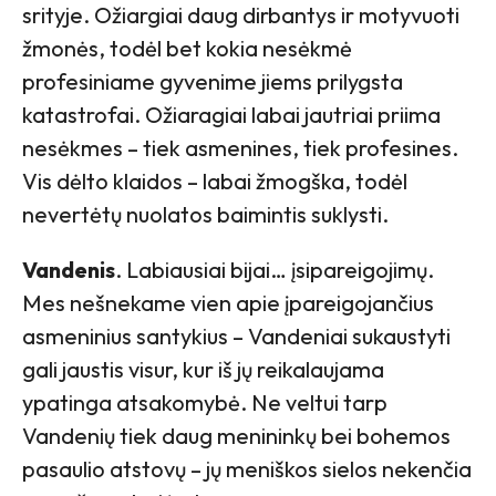
srityje. Ožiargiai daug dirbantys ir motyvuoti
žmonės, todėl bet kokia nesėkmė
profesiniame gyvenime jiems prilygsta
katastrofai. Ožiaragiai labai jautriai priima
nesėkmes – tiek asmenines, tiek profesines.
Vis dėlto klaidos – labai žmogška, todėl
nevertėtų nuolatos baimintis suklysti.
Vandenis
. Labiausiai bijai… įsipareigojimų.
Mes nešnekame vien apie įpareigojančius
asmeninius santykius – Vandeniai sukaustyti
gali jaustis visur, kur iš jų reikalaujama
ypatinga atsakomybė. Ne veltui tarp
Vandenių tiek daug menininkų bei bohemos
pasaulio atstovų – jų meniškos sielos nekenčia