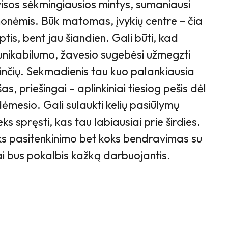
visos sėkmingiausios mintys, sumaniausi
monėmis. Būk matomas, įvykių centre – čia
is, bent jau šiandien. Gali būti, kad
unikabilumo, žavesio sugebėsi užmegzti
žinčių. Sekmadienis tau kuo palankiausia
as, priešingai – aplinkiniai tiesiog pešis dėl
ėmesio. Gali sulaukti kelių pasiūlymų
eks spręsti, kas tau labiausiai prie širdies.
iks pasitenkinimo bet koks bendravimas su
ai bus pokalbis kažką darbuojantis.