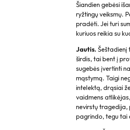
Šiandien gebėsi išan
ryžtingų veiksmų. 
pradėti. Jei turi su
kuriuos reikia su ku
Jautis.
Šeštadienį t
širdis, tai bent į p
sugebės įvertinti 
mąstymą. Taigi nega
intelektą, drąsiai 
vaidmens atlikėjas
nevirstų tragedija,
pagrindo, tegu tai 