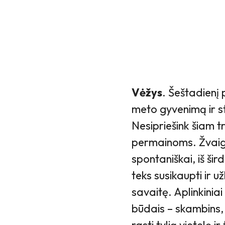
Vėžys
. Šeštadienį
meto gyvenimą ir sta
Nesipriešink šiam tr
permainoms. Žvaigžd
spontaniškai, iš šir
teks susikaupti ir u
savaitę. Aplinkinia
būdais – skambins, 