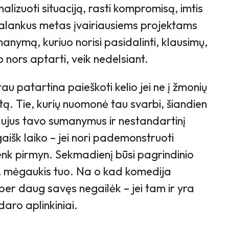
alizuoti situaciją, rasti kompromisą, imtis
Palankus metas įvairiausiems projektams
manymą, kuriuo norisi pasidalinti, klausimų,
o nors aptarti, veik nedelsiant.
au patartina paieškoti kelio jei ne į žmonių
rotą. Tie, kurių nuomonė tau svarbi, šiandien
naujus tavo sumanymus ir nestandartinį
išk laiko – jei nori pademonstruoti
ženk pirmyn. Sekmadienį būsi pagrindinio
, mėgaukis tuo. Na o kad komedija
 per daug savęs negailėk – jei tam ir yra
daro aplinkiniai.