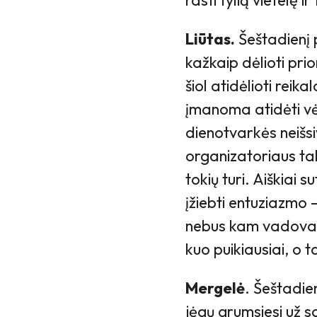
rasti tylią vietelę ir
Liūtas.
Šeštadienį 
kažkaip dėlioti prior
šiol atidėlioti reik
įmanoma atidėti vėl
dienotvarkės neišsi
organizatoriaus tale
tokių turi. Aiškiai 
įžiebti entuziazmo 
nebus kam vadovaut
kuo puikiausiai, o ta
Mergelė
. Šeštadie
jėgų grumsiesi už sa