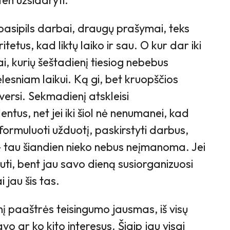
 ten užsidaryti.
pasipils darbai, draugų prašymai, teks
itetus, kad liktų laiko ir sau. O kur dar iki
alai, kurių šeštadienį tiesiog nebebus
esniam laikui. Ką gi, bet kruopščios
versi. Sekmadienį atskleisi
ntus, net jei iki šiol nė nenumanei, kad
suformuluoti užduotį, paskirstyti darbus,
– tau šiandien nieko nebus neįmanoma. Jei
i, bent jau savo dieną susiorganizuosi
i jau šis tas.
nį paaštrės teisingumo jausmas, iš visų
vo ar ko kito interesus. Šiaip jau visai