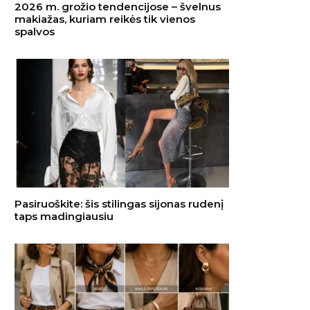
2026 m. grožio tendencijose – švelnus
makiažas, kuriam reikės tik vienos
spalvos
Pasiruoškite: šis stilingas sijonas rudenį
taps madingiausiu