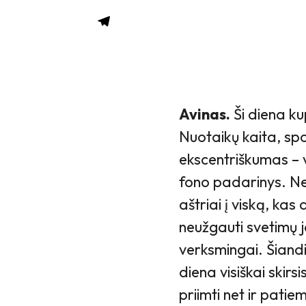
Avinas.
Ši diena ku
Nuotaikų kaita, spo
ekscentriškumas – vi
fono padarinys. Nes
aštriai į viską, ka
neužgauti svetimų j
verksmingai. Šiandi
diena visiškai skir
priimti net ir pat