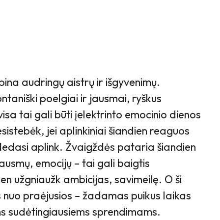
pina audringų aistrų ir išgyvenimų.
ntaniški poelgiai ir jausmai, ryškus
sa tai gali būti įelektrinto emocinio dienos
istebėk, jei aplinkiniai šiandien reaguos
s dedasi aplink. Žvaigždės pataria šiandien
ausmų, emocijų – tai gali baigtis
en užgniaužk ambicijas, savimeilę. O ši
sis nuo praėjusios – žadamas puikus laikas
iems sudėtingiausiems sprendimams.