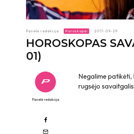
Panelė redakcija
·
Horoskopai
·
2017-09-29
HOROSKOPAS SAVAI
01)
Negalime patikėti, 
rugsėjo savaitgalis!
Panelė redakcija