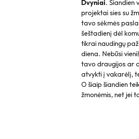
Dvyniai
. Šiandien 
projektai sies su ž
tavo sėkmės paslapt
šeštadienį dėl kom
tikrai naudingų pa
diena. Nebūsi vieniš
tavo draugijos ar d
atvykti į vakarėlį, t
O šiaip šiandien te
žmonėmis, net jei t