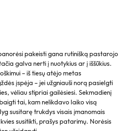
 panorėsi pakeisti gana rutinišką pastarojo
čia galva nerti į nuotykius ar į iššūkius.
oškimui – iš tiesų atėjo metas
ės įspėja – jei užgniauši norą pasielgti
dies, vėliau stipriai gailėsiesi. Sekmadienį
žbaigti tai, kam nelikdavo laiko visą
i lyg susitarę trukdys visais įmanomais
kvies susitikti, prašys patarimų. Norėsis