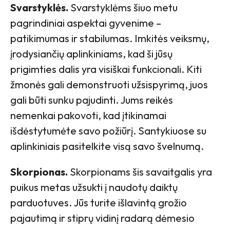
Svarstyklės.
Svarstyklėms šiuo metu
pagrindiniai aspektai gyvenime –
patikimumas ir stabilumas. Imkitės veiksmų,
įrodysiančių aplinkiniams, kad ši jūsų
prigimties dalis yra visiškai funkcionali. Kiti
žmonės gali demonstruoti užsispyrimą, juos
gali būti sunku pajudinti. Jums reikės
nemenkai pakovoti, kad įtikinamai
išdėstytumėte savo požiūrį. Santykiuose su
aplinkiniais pasitelkite visą savo švelnumą.
Skorpionas.
Skorpionams šis savaitgalis yra
puikus metas užsukti į naudotų daiktų
parduotuves. Jūs turite išlavintą grožio
pajautimą ir stiprų vidinį radarą dėmesio