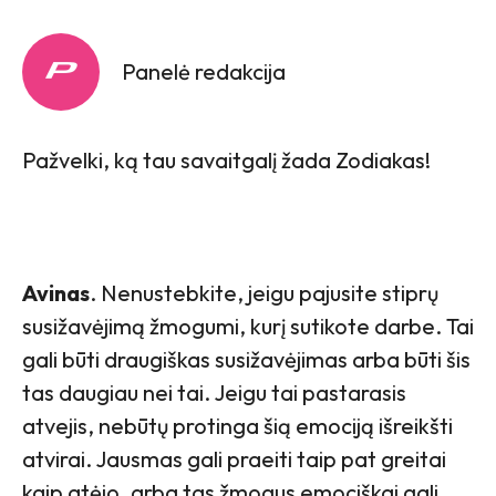
Panelė redakcija
Pažvelki, ką tau savaitgalį žada Zodiakas!
Avinas
. Nenustebkite, jeigu pajusite stiprų
susižavėjimą žmogumi, kurį sutikote darbe. Tai
gali būti draugiškas susižavėjimas arba būti šis
tas daugiau nei tai. Jeigu tai pastarasis
atvejis, nebūtų protinga šią emociją išreikšti
atvirai. Jausmas gali praeiti taip pat greitai
kaip atėjo, arba tas žmogus emociškai gali