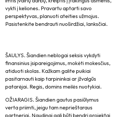
imtis įvairių darbų, kreiptis į įtakingus asmenis,
vykti į keliones. Pravartu aptarti savo
perspektyvas, planuoti ateities užmojus.
Pasistenkite bendrauti nuoširdžiai, lanksčiai.
ŠAULYS. Šiandien neblogai seksis vykdyti
finansinius įsipareigojimus, mokėti mokesčius,
atiduoti skolas. Kažkam galite puikiai
pasitarnauti kaip tarpininkai ar įžvalgūs
patarėjai. Regis, domins meilės nuotykiai.
OŽIARAGIS. Šiandien gautus pasiūlymus
verta priimti, jeigu tam neprieštaraus
partneriai. Naudingi gali būti bendri projektai