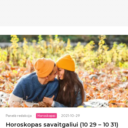
Panelė redakcija
·
Horoskopai
·
2021-10-29
Horoskopas savaitgaliui (10 29 – 10 31)