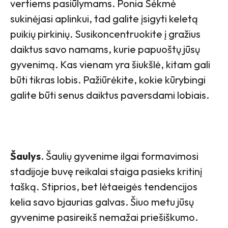
vertiems pasiūlymams. Ponia Sėkmė
sukinėjasi aplinkui, tad galite įsigyti keletą
puikių pirkinių. Susikoncentruokite į gražius
daiktus savo namams, kurie papuoštų jūsų
gyvenimą. Kas vienam yra šiukšlė, kitam gali
būti tikras lobis. Pažiūrėkite, kokie kūrybingi
galite būti senus daiktus paversdami lobiais.
Šaulys
. Šaulių gyvenime ilgai formavimosi
stadijoje buvę reikalai staiga pasieks kritinį
tašką. Stiprios, bet lėtaeigės tendencijos
kelia savo bjaurias galvas. Šiuo metu jūsų
gyvenime pasireikš nemažai priešiškumo.