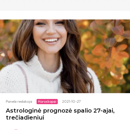
Panelė redakcija
·
Horoskopai
·
2021-10-27
Astrologinė prognozė spalio 27-ajai,
trečiadieniui