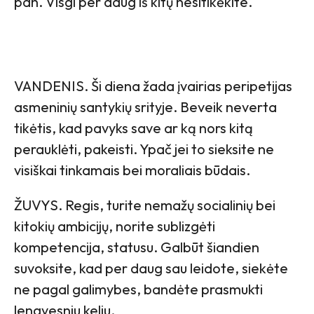
pan. Visgi per daug iš kitų nesitikėkite.
VANDENIS. Ši diena žada įvairias peripetijas
asmeninių santykių srityje. Beveik neverta
tikėtis, kad pavyks save ar ką nors kitą
perauklėti, pakeisti. Ypač jei to sieksite ne
visiškai tinkamais bei moraliais būdais.
ŽUVYS. Regis, turite nemažų socialinių bei
kitokių ambicijų, norite sublizgėti
kompetencija, statusu. Galbūt šiandien
suvoksite, kad per daug sau leidote, siekėte
ne pagal galimybes, bandėte prasmukti
lengvesniu keliu.