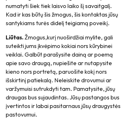
numatyti šiek tiek laisvo laiko šį savaitgalį.
Kad ir kas būtų šis žmogus, šis kontaktas jūsų
santykiams turės didelį teigiamą poveikį.
Liūtas.
Žmogus,kurį nuoširdžiai mylite, gali
suteikti jums įkvėpimo kokiai nors kūrybinei
veiklai. Galbūt parašysite dainą ar poemą
apie savo draugą, nupiešite ar nutapysite
kieno nors portretą, paruošite kokį nors
išskirtinį patiekalą. Neleiskite drovumui ar
varžymuisi sutrukdyti tam. Pamatysite, jūsų
draugas bus sujaudintas. Jūsų pastangos bus
įvertintos ir labai pasitarnaus jūsų draugystės
pastovumui.