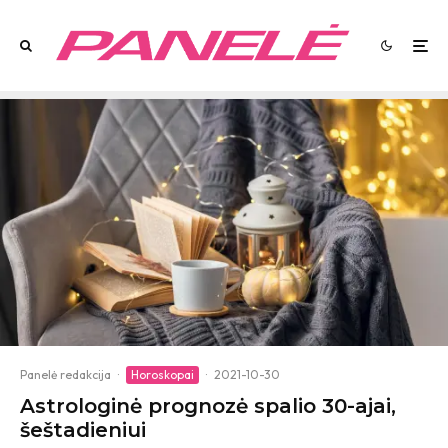
Panelė redakcija
·
Horoskopai
·
2021-10-30
Astrologinė prognozė spalio 30-ajai,
šeštadieniui