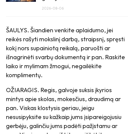
2026-08-06
ŠAULYS. Šiandien venkite aplaidumo, jei
reikės rašyti mokslinį darbą, straipsnį, spręsti
kokį nors supainiotą reikalą, paruošti ar
išnagrinėti svarbų dokumentą ir pan. Raskite
laiko ir mylimam žmogui, negailėkite
komplimentų.
OŽIARAGIS. Regis, galvoje suksis įkyrios
mintys apie skolas, mokesčius, draudimą ar
pan. Viskas klostysis geriau, jeigu
nesusipyksite su kažkaip jums įsipareigojusiu
gerbėju, galinčiu jums padėti pažįstamu ar