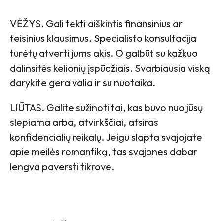
VĖŽYS. Gali tekti aiškintis finansinius ar
teisinius klausimus. Specialisto konsultacija
turėtų atverti jums akis. O galbūt su kažkuo
dalinsitės kelionių įspūdžiais. Svarbiausia viską
darykite gera valia ir su nuotaika.
LIŪTAS. Galite sužinoti tai, kas buvo nuo jūsų
slepiama arba, atvirkščiai, atsiras
konfidencialių reikalų. Jeigu slapta svajojate
apie meilės romantiką, tas svajones dabar
lengva paversti tikrove.