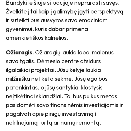
Bandykite šioje situacijoje neprarasti savęs.
Žvelkite į tai kaip į galimybę įgyti perspektyvą
ir suteikti pusiausvyros savo emociniam
gyvenimui, kuris dabar primena
amerikietiškus kalnelius.
Ožiaragis
. Ožiaragių laukia labai malonus
savaitgalis. Dėmesio centre atsidurs
ilgalaikiai projektai. Jūsų kelyje laukia
milžiniška netikėta sėkmė. Jūsų ego bus
patenkintas, o jūsų santykiai klostysis
neįtikėtinai sklandžiai. Tai bus puikus metas
pasidomėti savo finansinėmis investicijomis ir
pagalvoti apie pinigų investavimą į
nekilnojamą turtą ar namų remontą.