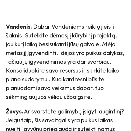
Vandenis.
Dabar Vandeniams reiktų įleisti
šaknis. Sutelkite dėmesį į kūrybinį projektą,
jau kurį laiką besisukantį jūsų galvoje. Atėjo
metas jį įgyvendinti. Idėjos yra puikus dalykas,
tačiau jų įgyvendinimas yra dar svarbiau.
Konsoliduokite savo resursus ir skirkite laiko
plano sudarymui. Kuo kantresni būsite
planuodami savo veiksmus dabar, tuo
sėkmingiau juos vėliau užbaigsite.
Žuvys.
Ar svarstėte galimybę įsigyti augintinį?
Jeigu taip, šis savaitgalis yra puikus laikas
nueiti į gyvūnų prieglaudą ir suteikti namus