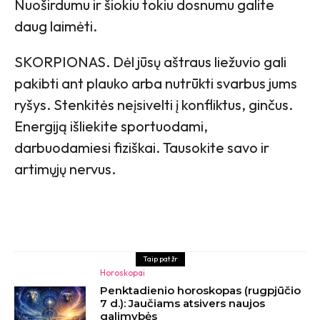
Nuoširdumu ir šiokiu tokiu dosnumu galite
daug laimėti.
SKORPIONAS. Dėl jūsų aštraus liežuvio gali
pakibti ant plauko arba nutrūkti svarbus jums
ryšys. Stenkitės neįsivelti į konfliktus, ginčus.
Energiją išliekite sportuodami,
darbuodamiesi fiziškai. Tausokite savo ir
artimųjų nervus.
Taip pat žr
Horoskopai
Penktadienio horoskopas (rugpjūčio
7 d.): Jaučiams atsivers naujos
galimybės