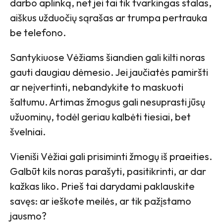
darbo aplinką, net jei tai tik tvarkingas stalas,
aiškus užduočių sąrašas ar trumpa pertrauka
be telefono.
Santykiuose Vėžiams šiandien gali kilti noras
gauti daugiau dėmesio. Jei jaučiatės pamiršti
ar neįvertinti, nebandykite to maskuoti
šaltumu. Artimas žmogus gali nesuprasti jūsų
užuominų, todėl geriau kalbėti tiesiai, bet
švelniai.
Vieniši Vėžiai gali prisiminti žmogų iš praeities.
Galbūt kils noras parašyti, pasitikrinti, ar dar
kažkas liko. Prieš tai darydami paklauskite
savęs: ar ieškote meilės, ar tik pažįstamo
jausmo?