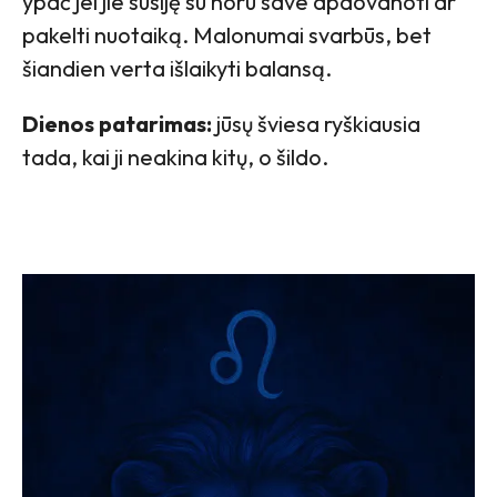
ypač jei jie susiję su noru save apdovanoti ar
pakelti nuotaiką. Malonumai svarbūs, bet
šiandien verta išlaikyti balansą.
Dienos patarimas:
jūsų šviesa ryškiausia
tada, kai ji neakina kitų, o šildo.