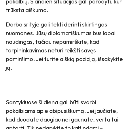
pokalbių. Šiandien situacijos gali parodyti, kur
trūksta aiškumo.
Darbo srityje gali tekti derinti skirtingas
nuomones. Jūsų diplomatiškumas bus labai
naudingas, tačiau nepamirškite, kad
tarpininkavimas neturi reikšti savęs
pamiršimo. Jei turite aiškią poziciją, išsakykite
ją.
Santykiuose ši diena gali būti svarbi
pokalbiams apie abipusiškumą. Jei jaučiate,
kad duodate daugiau nei gaunate, verta tai
aptarti. Tik nedarykite to kaltindami –