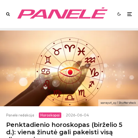
sarayut_sy / Shutterstock
Panelė redakcija
·
Horoskopai
·
2026-06-04
Penktadienio horoskopas (birželio 5
d.): viena žinutė gali pakeisti visą