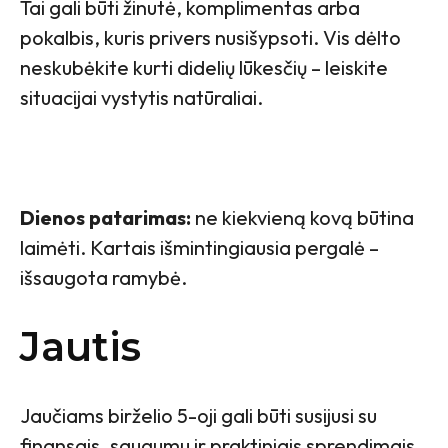
Tai gali būti žinutė, komplimentas arba
pokalbis, kuris privers nusišypsoti. Vis dėlto
neskubėkite kurti didelių lūkesčių – leiskite
situacijai vystytis natūraliai.
Dienos patarimas:
ne kiekvieną kovą būtina
laimėti. Kartais išmintingiausia pergalė –
išsaugota ramybė.
Jautis
Jaučiams birželio 5-oji gali būti susijusi su
finansais, saugumu ir praktiniais sprendimais.