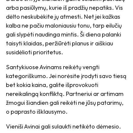
arba pasiūlymų, kurie iš pradžių nepatiks. Vis
dėlto neskubėkite jų atmesti. Net jei kažkas
kalba ne pačiu maloniausiu tonu, tarp eilučių
gali slypėti naudinga mintis. Ši diena palanki
taisyti klaidas, peržiūrėti planus ir aiškiau
susidėlioti prioritetus.
Santykiuose Avinams reikėtų vengti
kategoriškumo. Jei norėsite įrodyti savo tiesą
bet kokia kaina, galite išprovokuoti
nereikalingą konfliktą. Partneriui ar artimam
žmogui šiandien gali reikėti ne jūsų patarimų,
o paprasto išklausymo.
Vieniši Avinai gali sulaukti netikėto dėmesio.