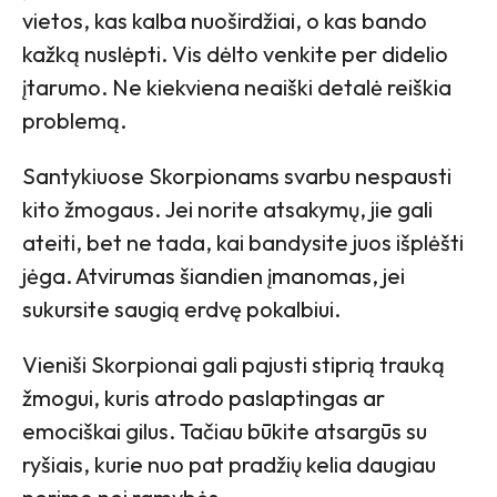
vietos, kas kalba nuoširdžiai, o kas bando
kažką nuslėpti. Vis dėlto venkite per didelio
įtarumo. Ne kiekviena neaiški detalė reiškia
problemą.
Santykiuose Skorpionams svarbu nespausti
kito žmogaus. Jei norite atsakymų, jie gali
ateiti, bet ne tada, kai bandysite juos išplėšti
jėga. Atvirumas šiandien įmanomas, jei
sukursite saugią erdvę pokalbiui.
Vieniši Skorpionai gali pajusti stiprią trauką
žmogui, kuris atrodo paslaptingas ar
emociškai gilus. Tačiau būkite atsargūs su
ryšiais, kurie nuo pat pradžių kelia daugiau