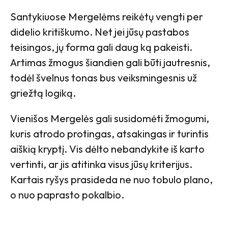
Santykiuose Mergelėms reikėtų vengti per
didelio kritiškumo. Net jei jūsų pastabos
teisingos, jų forma gali daug ką pakeisti.
Artimas žmogus šiandien gali būti jautresnis,
todėl švelnus tonas bus veiksmingesnis už
griežtą logiką.
Vienišos Mergelės gali susidomėti žmogumi,
kuris atrodo protingas, atsakingas ir turintis
aiškią kryptį. Vis dėlto nebandykite iš karto
vertinti, ar jis atitinka visus jūsų kriterijus.
Kartais ryšys prasideda ne nuo tobulo plano,
o nuo paprasto pokalbio.