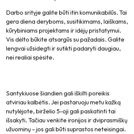
Darbo srityje galite būti itin komunikabilūs. Tai
gera diena deryboms, susitikimams, laiškams,
kūrybiniams projektams ir idėjų pristatymui.
Vis dėlto būkite atsargūs su pažadais. Galite
lengvai užsidegti ir sutikti padaryti daugiau,
nei realiai spėsite.
Santykiuose šiandien gali iškilti poreikis
atviriau kalbėtis. Jei pastaruoju metu kažką
nutylėjote, birželio 5-oji gali paskatinti tai
išsakyti. Tačiau venkite ironijos ir dviprasmiškų
užuominų – jos gali būti suprastos neteisingai.