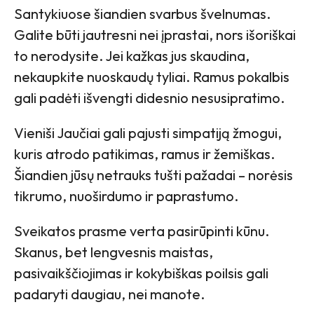
Santykiuose šiandien svarbus švelnumas.
Galite būti jautresni nei įprastai, nors išoriškai
to nerodysite. Jei kažkas jus skaudina,
nekaupkite nuoskaudų tyliai. Ramus pokalbis
gali padėti išvengti didesnio nesusipratimo.
Vieniši Jaučiai gali pajusti simpatiją žmogui,
kuris atrodo patikimas, ramus ir žemiškas.
Šiandien jūsų netrauks tušti pažadai – norėsis
tikrumo, nuoširdumo ir paprastumo.
Sveikatos prasme verta pasirūpinti kūnu.
Skanus, bet lengvesnis maistas,
pasivaikščiojimas ir kokybiškas poilsis gali
padaryti daugiau, nei manote.