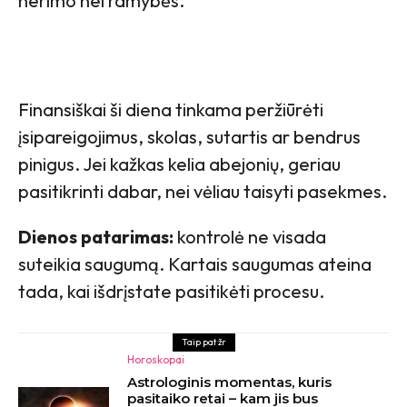
nerimo nei ramybės.
Finansiškai ši diena tinkama peržiūrėti
įsipareigojimus, skolas, sutartis ar bendrus
pinigus. Jei kažkas kelia abejonių, geriau
pasitikrinti dabar, nei vėliau taisyti pasekmes.
Dienos patarimas:
kontrolė ne visada
suteikia saugumą. Kartais saugumas ateina
tada, kai išdrįstate pasitikėti procesu.
Taip pat žr
Horoskopai
Astrologinis momentas, kuris
pasitaiko retai – kam jis bus