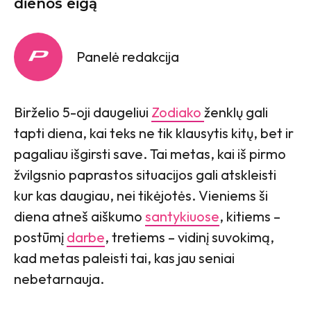
dienos eigą
Panelė redakcija
Birželio 5-oji daugeliui
Zodiako
ženklų gali
tapti diena, kai teks ne tik klausytis kitų, bet ir
pagaliau išgirsti save. Tai metas, kai iš pirmo
žvilgsnio paprastos situacijos gali atskleisti
kur kas daugiau, nei tikėjotės. Vieniems ši
diena atneš aiškumo
santykiuose
, kitiems –
postūmį
darbe
, tretiems – vidinį suvokimą,
kad metas paleisti tai, kas jau seniai
nebetarnauja.