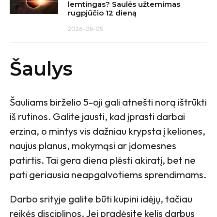
lemtingas? Saulės užtemimas
rugpjūčio 12 dieną
2026-08-05
Šaulys
Šauliams birželio 5-oji gali atnešti norą ištrūkti
iš rutinos. Galite jausti, kad įprasti darbai
erzina, o mintys vis dažniau krypsta į keliones,
naujus planus, mokymąsi ar įdomesnes
patirtis. Tai gera diena plėsti akiratį, bet ne
pati geriausia neapgalvotiems sprendimams.
Darbo srityje galite būti kupini idėjų, tačiau
reikės disciplinos. Jei pradėsite kelis darbus