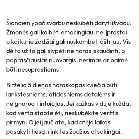
Šiandien ypač svarbu neskubėti daryti išvadų.
Žmonės gali kalbėti emocingiau, nei įprastai,
o kai kurie žodžiai gali nuskambėti aštriau. Vis
dėlto už to gali slypėti ne noras įskaudinti, o
paprasčiausias nuovargis, nerimas ar baimė
būti nesuprastiems.
Birželio 5 dienos horoskopas kviečia būti
lankstesniems, atidesniems detalėms ir
neignoruoti intuicijos. Jei kažkas viduje kužda,
kad verta stabtelėti, neskubėkite veržtis
pirmyn. O jei jaučiate, kad atėjo laikas
pasakyti tiesą, rinkitės žodžius atsakingai.