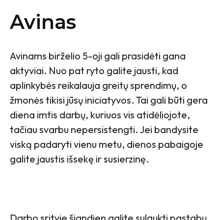
Avinas
Avinams birželio 5-oji gali prasidėti gana
aktyviai. Nuo pat ryto galite jausti, kad
aplinkybės reikalauja greitų sprendimų, o
žmonės tikisi jūsų iniciatyvos. Tai gali būti gera
diena imtis darbų, kuriuos vis atidėliojote,
tačiau svarbu nepersistengti. Jei bandysite
viską padaryti vienu metu, dienos pabaigoje
galite jaustis išsekę ir susierzinę.
Darbo srityje šiandien galite sulaukti pastabų