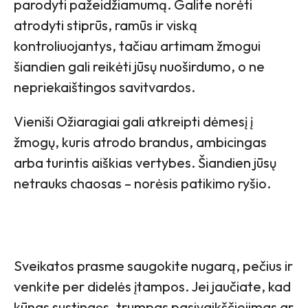
parodyti pažeidžiamumą. Galite norėti
atrodyti stiprūs, ramūs ir viską
kontroliuojantys, tačiau artimam žmogui
šiandien gali reikėti jūsų nuoširdumo, o ne
nepriekaištingos savitvardos.
Vieniši Ožiaragiai gali atkreipti dėmesį į
žmogų, kuris atrodo brandus, ambicingas
arba turintis aiškias vertybes. Šiandien jūsų
netrauks chaosas – norėsis patikimo ryšio.
Sveikatos prasme saugokite nugarą, pečius ir
venkite per didelės įtampos. Jei jaučiate, kad
kūnas sustingęs, trumpas pasivaikščiojimas ar