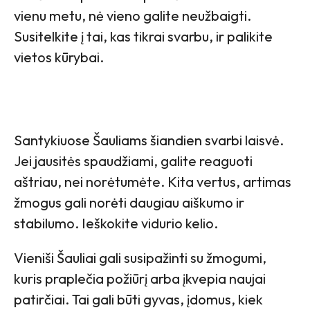
vienu metu, nė vieno galite neužbaigti.
Susitelkite į tai, kas tikrai svarbu, ir palikite
vietos kūrybai.
Santykiuose Šauliams šiandien svarbi laisvė.
Jei jausitės spaudžiami, galite reaguoti
aštriau, nei norėtumėte. Kita vertus, artimas
žmogus gali norėti daugiau aiškumo ir
stabilumo. Ieškokite vidurio kelio.
Vieniši Šauliai gali susipažinti su žmogumi,
kuris praplečia požiūrį arba įkvepia naujai
patirčiai. Tai gali būti gyvas, įdomus, kiek