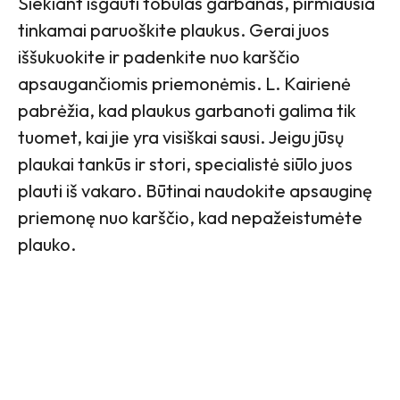
Siekiant išgauti tobulas garbanas, pirmiausia
tinkamai paruoškite plaukus. Gerai juos
iššukuokite ir padenkite nuo karščio
apsaugančiomis priemonėmis. L. Kairienė
pabrėžia, kad plaukus garbanoti galima tik
tuomet, kai jie yra visiškai sausi. Jeigu jūsų
plaukai tankūs ir stori, specialistė siūlo juos
plauti iš vakaro. Būtinai naudokite apsauginę
priemonę nuo karščio, kad nepažeistumėte
plauko.