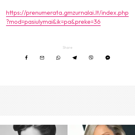
https://prenumerata.gmzurnalai.lt/index.php
?mod=pasiulymai&ik=pa&preke=36
Share