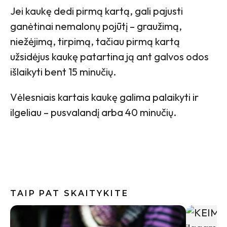
Jei kaukę dedi pirmą kartą, gali pajusti
ganėtinai nemalonų pojūtį – graužimą,
niežėjimą, tirpimą, tačiau pirmą kartą
užsidėjus kaukę patartina ją ant galvos odos
išlaikyti bent 15 minučių.
Vėlesniais kartais kaukę galima palaikyti ir
ilgeliau – pusvalandį arba 40 minučių.
TAIP PAT SKAITYKITE
10 sakini
pasijusti