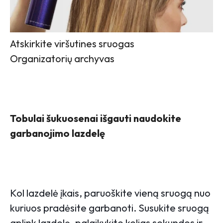
Atskirkite viršutines sruogas
Organizatorių archyvas
Tobulai šukuosenai išgauti naudokite
garbanojimo lazdelę
Kol lazdelė įkais, paruoškite vieną sruogą nuo
kuriuos pradėsite garbanoti. Susukite sruogą
aplink lazdelę, palaikykite kelias sekundes ir