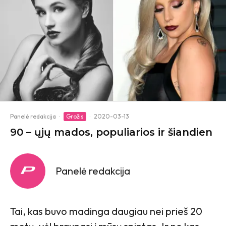
Panelė redakcija
·
Grožis
·
2020-03-13
90 – ųjų mados, populiarios ir šiandien
Panelė redakcija
Tai, kas buvo madinga daugiau nei prieš 20