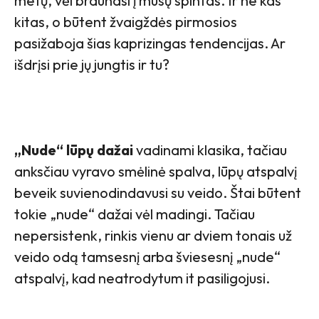
metų, vėl braunasi į mūsų spintas. Ir ne kas
kitas, o būtent žvaigždės pirmosios
pasižaboja šias kaprizingas tendencijas. Ar
išdrįsi prie jų jungtis ir tu?
„Nude“ lūpų dažai
vadinami klasika, tačiau
anksčiau vyravo smėlinė spalva, lūpų atspalvį
beveik suvienodindavusi su veido. Štai būtent
tokie „nude“ dažai vėl madingi. Tačiau
nepersistenk, rinkis vienu ar dviem tonais už
veido odą tamsesnį arba šviesesnį „nude“
atspalvį, kad neatrodytum it pasiligojusi.