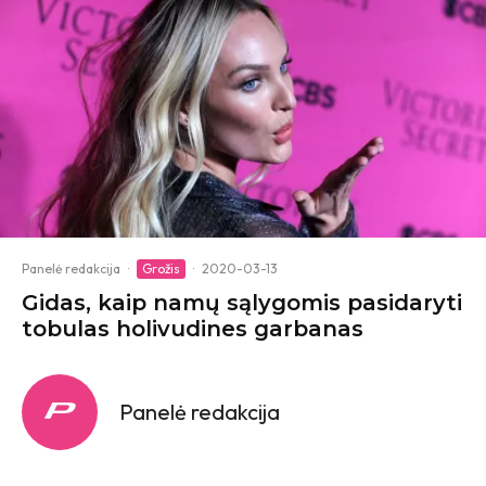
Panelė redakcija
·
Grožis
·
2020-03-13
Gidas, kaip namų sąlygomis pasidaryti
tobulas holivudines garbanas
Panelė redakcija