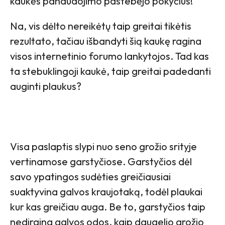
kaukės panaudojimo pastebėjo pokyčius!
Na, vis dėlto nereikėtų taip greitai tikėtis
rezultato, tačiau išbandyti šią kaukę ragina
visos internetinio forumo lankytojos. Tad kas
ta stebuklingoji kaukė, taip greitai padedanti
auginti plaukus?
Visa paslaptis slypi nuo seno grožio srityje
vertinamose garstyčiose. Garstyčios dėl
savo ypatingos sudėties greičiausiai
suaktyvina galvos kraujotaką, todėl plaukai
kur kas greičiau auga. Be to, garstyčios taip
nedirgina galvos odos, kaip daugelio grožio