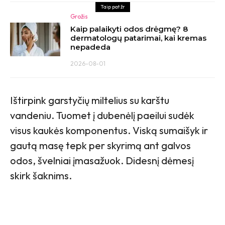
Taip pat žr
Grožis
Kaip palaikyti odos drėgmę? 8
dermatologų patarimai, kai kremas
nepadeda
2026-08-01
Ištirpink garstyčių miltelius su karštu
vandeniu. Tuomet į dubenėlį paeilui sudėk
visus kaukės komponentus. Viską sumaišyk ir
gautą masę tepk per skyrimą ant galvos
odos, švelniai įmasažuok. Didesnį dėmesį
skirk šaknims.