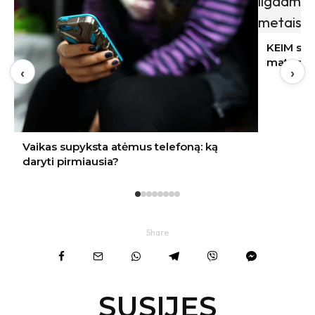
KEIM sol-silikatinių dažų ilgaamžiškumas:
matuojamas ne metais, o dešimtmečiais
‹
›
Share
SUSIJĘS