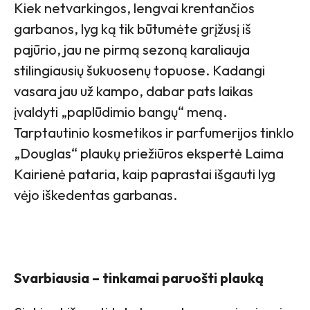
Kiek netvarkingos, lengvai krentančios
garbanos, lyg ką tik būtumėte grįžusį iš
pajūrio, jau ne pirmą sezoną karaliauja
stilingiausių šukuosenų topuose. Kadangi
vasara jau už kampo, dabar pats laikas
įvaldyti „paplūdimio bangų“ meną.
Tarptautinio kosmetikos ir parfumerijos tinklo
„Douglas“ plaukų priežiūros ekspertė Laima
Kairienė pataria, kaip paprastai išgauti lyg
vėjo iškedentas garbanas.
Svarbiausia – tinkamai paruošti plauką