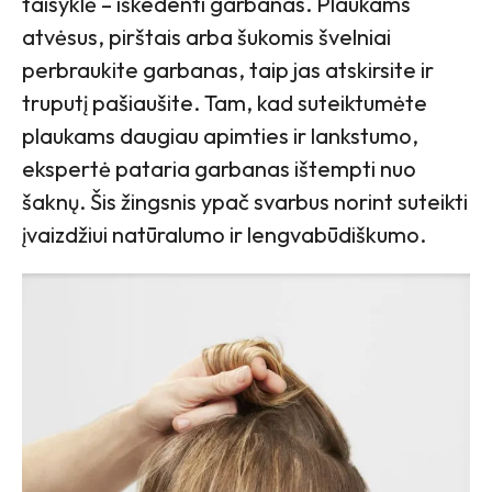
taisyklė – iškedenti garbanas. Plaukams
atvėsus, pirštais arba šukomis švelniai
perbraukite garbanas, taip jas atskirsite ir
truputį pašiaušite. Tam, kad suteiktumėte
plaukams daugiau apimties ir lankstumo,
ekspertė pataria garbanas ištempti nuo
šaknų. Šis žingsnis ypač svarbus norint suteikti
įvaizdžiui natūralumo ir lengvabūdiškumo.