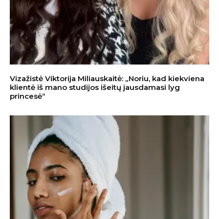
Vizažistė Viktorija Miliauskaitė: „Noriu, kad kiekviena
klientė iš mano studijos išeitų jausdamasi lyg
princesė“