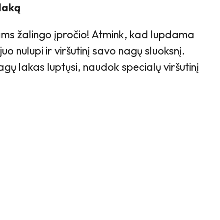
 laką
ams žalingo įpročio! Atmink, kad lupdama
uo nulupi ir viršutinį savo nagų sluoksnį.
agų lakas luptųsi, naudok specialų viršutinį