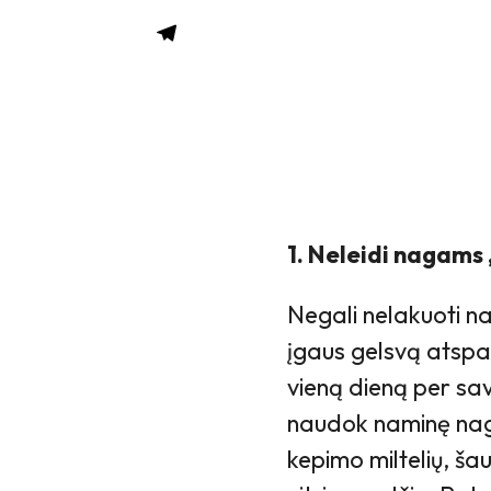
1. Neleidi nagams 
Negali nelakuoti na
įgaus gelsvą atspal
vieną dieną per sav
naudok naminę nagų
kepimo miltelių, šau