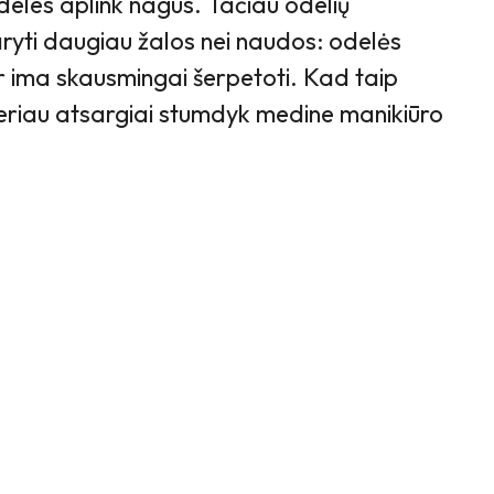
deles aplink nagus. Tačiau odelių
aryti daugiau žalos nei naudos: odelės
r ima skausmingai šerpetoti. Kad taip
geriau atsargiai stumdyk medine manikiūro