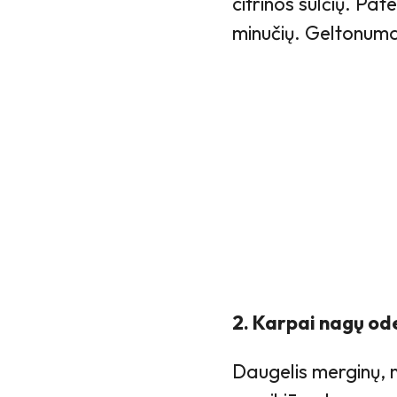
citrinos sulčių. Pa
minučių. Geltonuma
2. Karpai nagų od
Daugelis merginų,