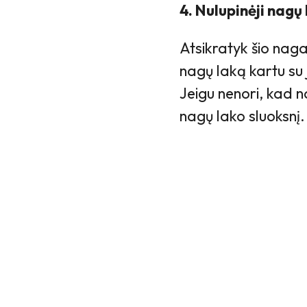
4. Nulupinėji nagų
Atsikratyk šio nag
nagų laką kartu su j
Jeigu nenori, kad n
nagų lako sluoksnį.