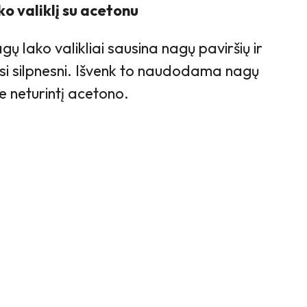
ko valiklį su acetonu
gų lako valikliai sausina nagų paviršių ir
osi silpnesni. Išvenk to naudodama nagų
je neturintį acetono.