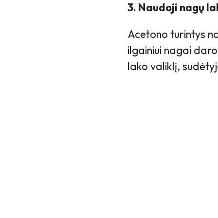
3. Naudoji nagų la
Acetono turintys na
ilgainiui nagai dar
lako valiklį, sudėty