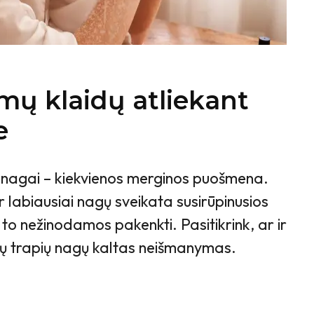
mų klaidų atliekant
e
i nagai – kiekvienos merginos puošmena.
ir labiausiai nagų sveikata susirūpinusios
 to nežinodamos pakenkti. Pasitikrink, ar ir
čių trapių nagų kaltas neišmanymas.