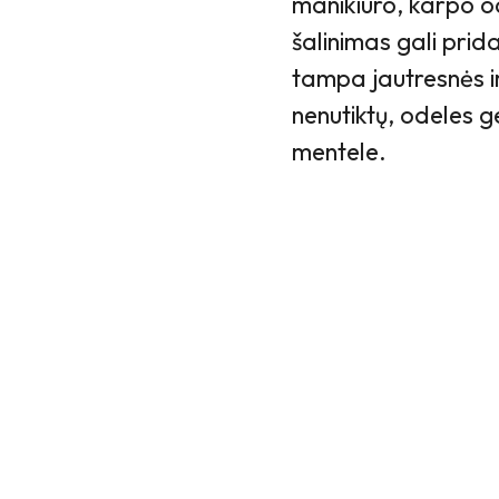
manikiūro, karpo o
šalinimas gali prid
tampa jautresnės i
nenutiktų, odeles 
mentele.