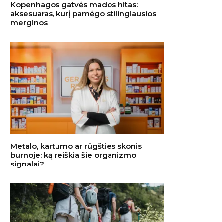
Kopenhagos gatvės mados hitas:
aksesuaras, kurį pamėgo stilingiausios
merginos
Metalo, kartumo ar rūgšties skonis
burnoje: ką reiškia šie organizmo
signalai?