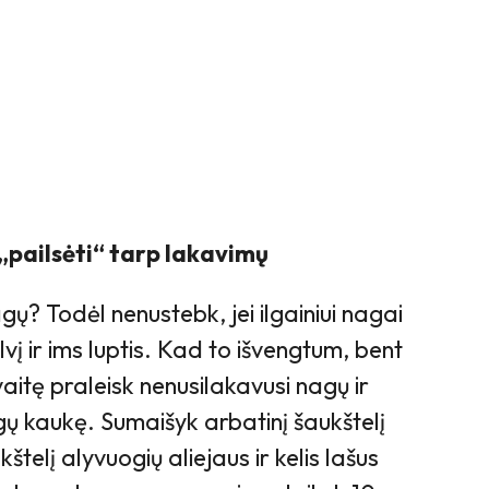
„pailsėti“ tarp lakavimų
gų? Todėl nenustebk, jei ilgainiui nagai
vį ir ims luptis. Kad to išvengtum, bent
aitę praleisk nenusilakavusi nagų ir
 kaukę. Sumaišyk arbatinį šaukštelį
kštelį alyvuogių aliejaus ir kelis lašus