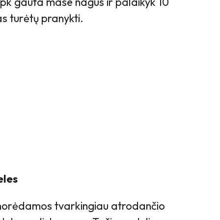
tepk gauta mase nagus ir palaikyk 10
s turėtų pranykti.
eles
 norėdamos tvarkingiau atrodančio