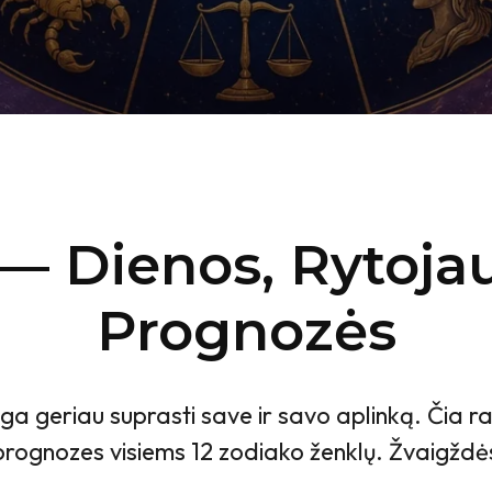
— Dienos, Rytojaus
Prognozės
a geriau suprasti save ir savo aplinką. Čia r
prognozes visiems 12 zodiako ženklų. Žvaigždės