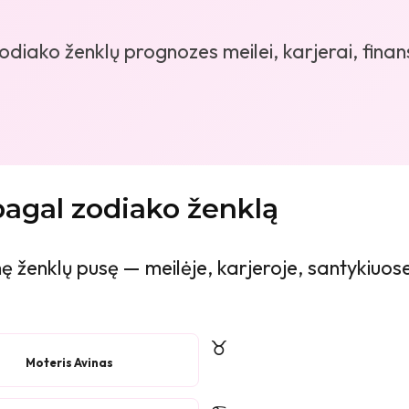
diako ženklų prognozes meilei, karjerai, finans
agal zodiako ženklą
 ženklų pusę — meilėje, karjeroje, santykiuose 
♉
Moteris Avinas