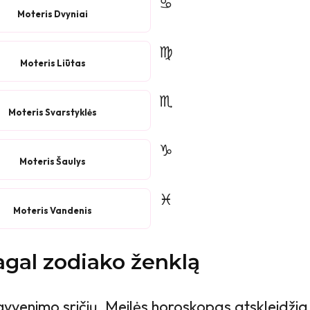
♋
Moteris Dvyniai
♍
Moteris Liūtas
♏
Moteris Svarstyklės
♑
Moteris Šaulys
♓
Moteris Vandenis
agal zodiako ženklą
 gyvenimo sričių. Meilės horoskopas atskleidžia,