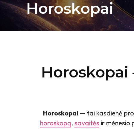
Horoskopai
Horoskopai 
Horoskopai
— tai kasdienė prog
horoskopą
,
savaitės
ir mėnesio 