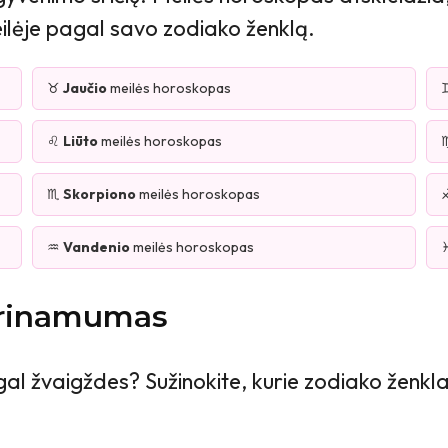
meilėje pagal savo zodiako ženklą.
♉
Jaučio
meilės horoskopas
♌
Liūto
meilės horoskopas
♏
Skorpiono
meilės horoskopas
♒
Vandenio
meilės horoskopas
erinamumas
gal žvaigždes? Sužinokite, kurie zodiako ženklai