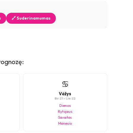
s
🔗 Suderinamumas
prognozę:
♋
Vėžys
Bir. 21 – Lie. 22
Dienos
Rytojaus
Savaitės
Mėnesio