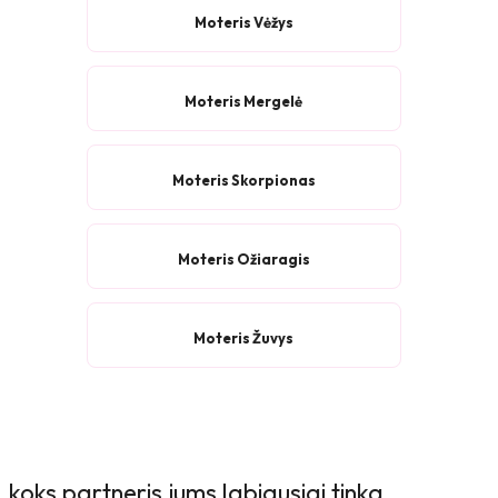
Moteris Vėžys
Moteris Mergelė
Moteris Skorpionas
Moteris Ožiaragis
Moteris Žuvys
 koks partneris jums labiausiai tinka,