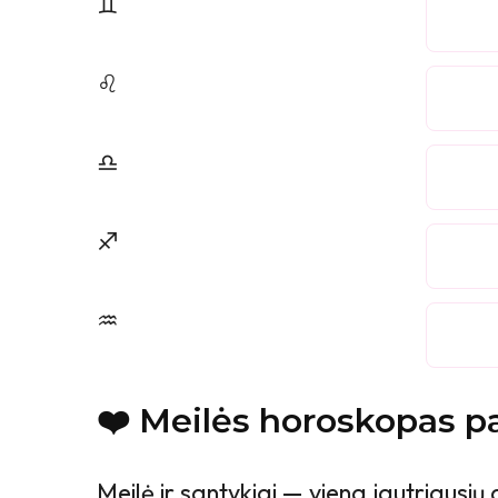
♊
♌
♎
♐
♒
❤️ Meilės horoskopas p
Meilė ir santykiai — viena jautriausių