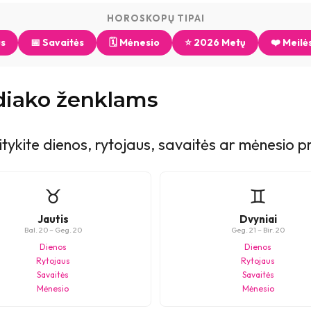
HOROSKOPŲ TIPAI
us
📅 Savaitės
🗓️ Mėnesio
⭐ 2026 Metų
❤️ Meilė
diako ženklams
aitykite dienos, rytojaus, savaitės ar mėnesio 
♉
♊
Jautis
Dvyniai
Bal. 20 – Geg. 20
Geg. 21 – Bir. 20
Dienos
Dienos
Rytojaus
Rytojaus
Savaitės
Savaitės
Mėnesio
Mėnesio