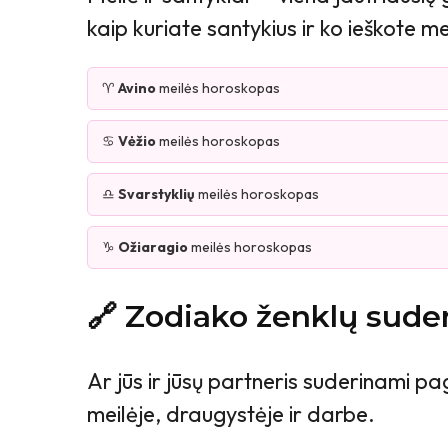
kaip kuriate santykius ir ko ieškote 
♈
Avino
meilės horoskopas
♋
Vėžio
meilės horoskopas
♎
Svarstyklių
meilės horoskopas
♑
Ožiaragio
meilės horoskopas
🔗 Zodiako ženklų sud
Ar jūs ir jūsų partneris suderinami pa
meilėje, draugystėje ir darbe.