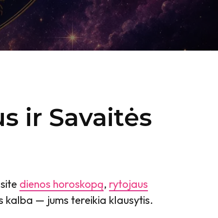
 ir Savaitės
asite
dienos horoskopą
,
rytojaus
 kalba — jums tereikia klausytis.