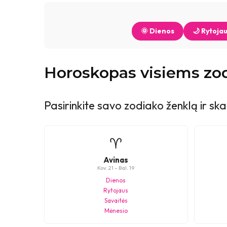
🌞 Dienos
🌙 Rytoja
Horoskopas visiems zo
Pasirinkite savo zodiako ženklą ir sk
♈
Avinas
Kov. 21 – Bal. 19
Dienos
Rytojaus
Savaitės
Mėnesio