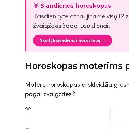
🌞 Šiandienos horoskopas
Kasdien ryte atnaujiname visų 12 zo
žvaigždės žada jūsų dienai.
Skaityti šiandienos horoskopą →
Horoskopas moterims p
Moterų horoskopas atskleidžia gilesnę
pagal žvaigždes?
♈