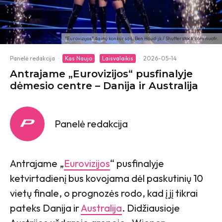
"Eurovizijos" dainų konkursas, Ben Houdijk / Shutterstock.com nuotr.
Panelė redakcija
·
Kas Naujo
Laisvalaikis
·
2026-05-14
Antrajame „Eurovizijos“ pusfinalyje
dėmesio centre – Danija ir Australija
Panelė redakcija
Antrajame „
Eurovizijos
“ pusfinalyje
ketvirtadienį bus kovojama dėl paskutinių 10
vietų finale, o prognozės rodo, kad į jį tikrai
pateks Danija ir
Australija
. Didžiausioje