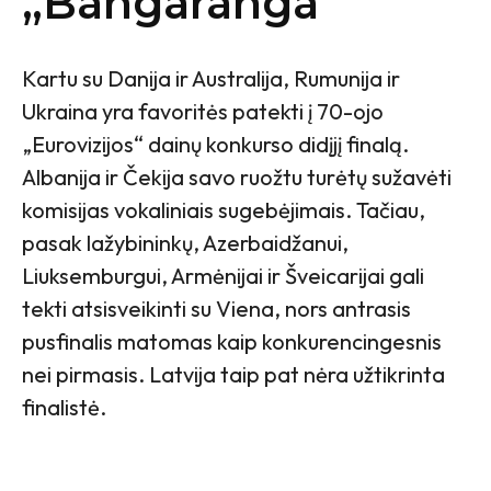
„Bangaranga“
Kartu su Danija ir Australija, Rumunija ir
Ukraina yra favoritės patekti į 70-ojo
„Eurovizijos“ dainų konkurso didįjį finalą.
Albanija ir Čekija savo ruožtu turėtų sužavėti
komisijas vokaliniais sugebėjimais. Tačiau,
pasak lažybininkų, Azerbaidžanui,
Liuksemburgui, Armėnijai ir Šveicarijai gali
tekti atsisveikinti su Viena, nors antrasis
pusfinalis matomas kaip konkurencingesnis
nei pirmasis. Latvija taip pat nėra užtikrinta
finalistė.