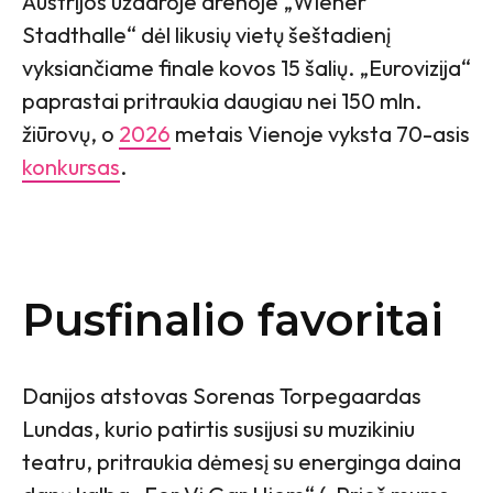
Austrijos uždaroje arenoje „Wiener
Stadthalle“ dėl likusių vietų šeštadienį
vyksiančiame finale kovos 15 šalių. „Eurovizija“
paprastai pritraukia daugiau nei 150 mln.
žiūrovų, o
2026
metais Vienoje vyksta 70-asis
konkursas
.
Pusfinalio favoritai
Danijos atstovas Sorenas Torpegaardas
Lundas, kurio patirtis susijusi su muzikiniu
teatru, pritraukia dėmesį su energinga daina