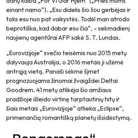
danų kalba „For Vi Gar Hjem“ („Prieš mums
einant namo“). „Esu didelis šio šou gerbėjas ir
toks esu nuo pat vaikystės. Todėl man atrodo
beprotiška, kad dabar esu čia“, – sekmadienį
naujienų agentūrai AFP sakė S. T. Lundas.
„Eurovizijoje“ svečio teisėmis nuo 2015 metų
dalyvauja Australija, o 2016 metais ji užėmė
antrąją vietą. Panaši sėkmė šįmet
prognozuojama žinomai žvaigždei Deltai
Goodrem. 41 metų atlikėja šio amžiaus
pradžioje išleido virtinę tarptautinių hitų ir
šiais metais „Eurovizijoje“ atlieka „Eclipse“,
primenančią romantišką planetų išsidėstymą.