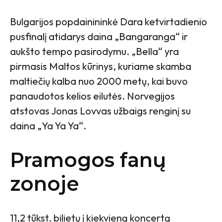
Bulgarijos popdainininkė Dara ketvirtadienio
pusfinalį atidarys daina „Bangaranga“ ir
aukšto tempo pasirodymu. „Bella“ yra
pirmasis Maltos kūrinys, kuriame skamba
maltiečių kalba nuo 2000 metų, kai buvo
panaudotos kelios eilutės. Norvegijos
atstovas Jonas Lovvas užbaigs renginį su
daina „Ya Ya Ya“.
Pramogos fanų
zonoje
11,2 tūkst. bilietų į kiekvieną koncertą