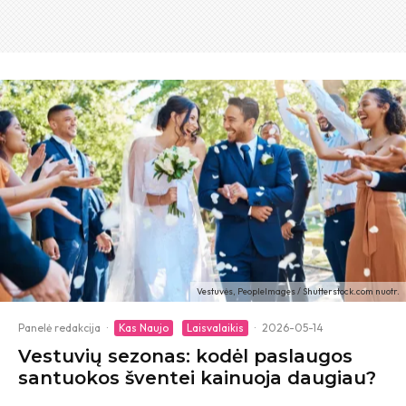
Vestuvės, PeopleImages / Shutterstock.com nuotr.
Panelė redakcija
·
Kas Naujo
Laisvalaikis
·
2026-05-14
Vestuvių sezonas: kodėl paslaugos
santuokos šventei kainuoja daugiau?