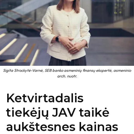
Sigita Strockytė-Varnė, SEB banko asmeninių finansų ekspertė, asmeninio
arch. nuotr.
Ketvirtadalis
tiekėjų JAV taikė
aukštesnes kainas