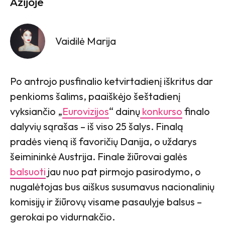
Azijoje
Vaidilė Marija
Po antrojo pusfinalio ketvirtadienį iškritus dar
penkioms šalims, paaiškėjo šeštadienį
vyksiančio „
Eurovizijos
“ dainų
konkurso
finalo
dalyvių sąrašas – iš viso 25 šalys. Finalą
pradės vieną iš favoričių Danija, o uždarys
šeimininkė Austrija. Finale žiūrovai galės
balsuoti
jau nuo pat pirmojo pasirodymo, o
nugalėtojas bus aiškus susumavus nacionalinių
komisijų ir žiūrovų visame pasaulyje balsus –
gerokai po vidurnakčio.