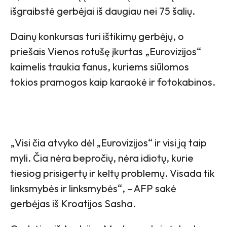
išgraibstė gerbėjai iš daugiau nei 75 šalių.
Dainų konkursas turi ištikimų gerbėjų, o
priešais Vienos rotušę įkurtas „Eurovizijos“
kaimelis traukia fanus, kuriems siūlomos
tokios pramogos kaip karaokė ir fotokabinos.
„Visi čia atvyko dėl „Eurovizijos“ ir visi ją taip
myli. Čia nėra bepročių, nėra idiotų, kurie
tiesiog prisigertų ir keltų problemų. Visada tik
linksmybės ir linksmybės“, – AFP sakė
gerbėjas iš Kroatijos Sasha.