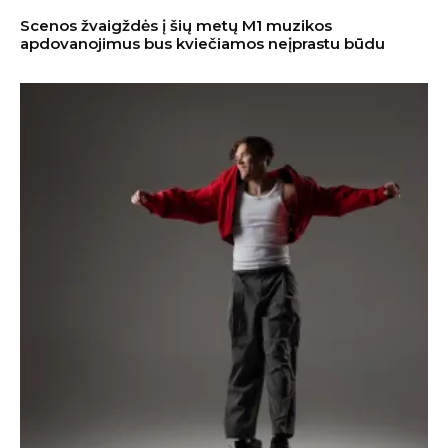
Scenos žvaigždės į šių metų M1 muzikos
apdovanojimus bus kviečiamos neįprastu būdu