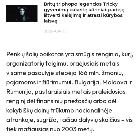
Britų triphopo legendos Tricky
gyvenimą pakeitę kūriniai: padėję
ištverti kalėjimą ir atrasti kūrybos
laisvę
2026-08-08
Penkių šalių boikotas yra smūgis renginio, kurį,
organizatorių teigimu, praėjusiais metais
visame pasaulyje stebėjo 166 mln. žmonių,
pajamoms ir žiūrimumui. Bulgarija, Moldova ir
Rumunija, pastaraisiais metais praleidusios
renginį dėl finansinių priežasčių arba dėl
kokybiškų dainų trūkumo nacionalinėje
atrankoje, sugrįžo, tačiau dalyvių skaičius – vis
tiek mažiausias nuo 2003 metų.