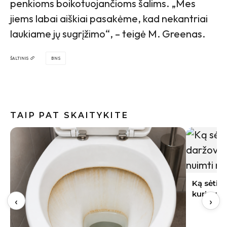
penkioms boikotuojančioms šalims. „Mes
jiems labai aiškiai pasakėme, kad nekantriai
laukiame jų sugrįžimo“, – teigė M. Greenas.
ŠALTINIS
BNS
TAIP PAT SKAITYKITE
Indai po 
gali būti
Ką sėti rugpjūtį Lietuvoje: 9 daržovės,
kurių derlių dar spėsite nuimti rudenį
‹
›