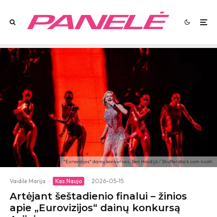
"Eurovizijos" dainų konkursas, Ben Houdijk / Shutterstock.com nuotr.
Vaidilė Marija
·
Kas Naujo
·
2026-05-15
Artėjant šeštadienio finalui – žinios
apie „Eurovizijos“ dainų konkursą