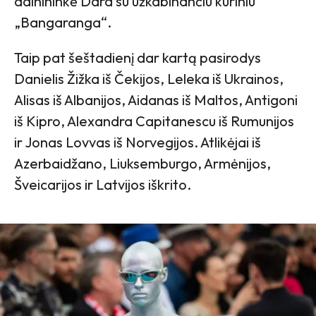
dainininkė Dara su užkabinančiu kūriniu
„Bangaranga“.
Taip pat šeštadienį dar kartą pasirodys
Danielis Žižka iš Čekijos, Leleka iš Ukrainos,
Alisas iš Albanijos, Aidanas iš Maltos, Antigoni
iš Kipro, Alexandra Capitanescu iš Rumunijos
ir Jonas Lovvas iš Norvegijos. Atlikėjai iš
Azerbaidžano, Liuksemburgo, Armėnijos,
Šveicarijos ir Latvijos iškrito.