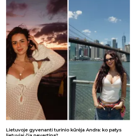
Lietuvoje gyvenanti turinio kūrėja Andra: ko patys
lietuviai čia nevertina?