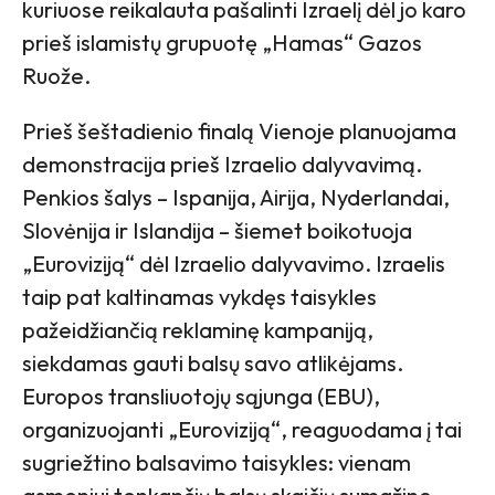
kuriuose reikalauta pašalinti Izraelį dėl jo karo
prieš islamistų grupuotę „Hamas“ Gazos
Ruože.
Prieš šeštadienio finalą Vienoje planuojama
demonstracija prieš Izraelio dalyvavimą.
Penkios šalys – Ispanija, Airija, Nyderlandai,
Slovėnija ir Islandija – šiemet boikotuoja
„Euroviziją“ dėl Izraelio dalyvavimo. Izraelis
taip pat kaltinamas vykdęs taisykles
pažeidžiančią reklaminę kampaniją,
siekdamas gauti balsų savo atlikėjams.
Europos transliuotojų sąjunga (EBU),
organizuojanti „Euroviziją“, reaguodama į tai
sugriežtino balsavimo taisykles: vienam