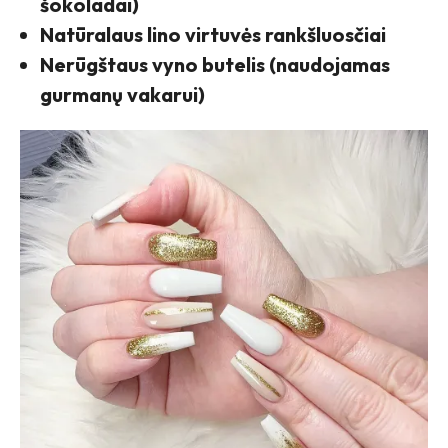
šokoladai)
Natūralaus lino virtuvės rankšluosčiai
Nerūgštaus vyno butelis (naudojamas
gurmanų vakarui)