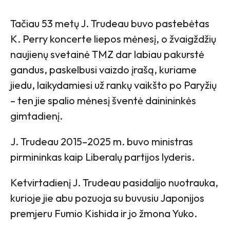
Tačiau 53 metų J. Trudeau buvo pastebėtas
K. Perry koncerte liepos mėnesį, o žvaigždžių
naujienų svetainė TMZ dar labiau pakurstė
gandus, paskelbusi vaizdo įrašą, kuriame
jiedu, laikydamiesi už rankų vaikšto po Paryžių
– ten jie spalio mėnesį šventė dainininkės
gimtadienį.
J. Trudeau 2015–2025 m. buvo ministras
pirmininkas kaip Liberalų partijos lyderis.
Ketvirtadienį J. Trudeau pasidalijo nuotrauka,
kurioje jie abu pozuoja su buvusiu Japonijos
premjeru Fumio Kishida ir jo žmona Yuko.