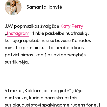
Samanta Ilonytė
JAV popmuzikos žvaigždė
Katy Perry
„
Instagram
“ tinkle paskelbė nuotrauką,
kurioje ji apsikabinusi su buvusiu Kanados
ministru pirmininku – tai neabejotinas
patvirtinimas, kad šios dvi garsenybės
susitikinėja.
41 metų „Kalifornijos mergiotė“ įdėjo
nuotrauką, kurioje pora skruostais
susiglaudusi stovi spalvingame rudens fone, į