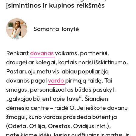
įsimintinos ir kupinos reikšmės
Samanta Ilonytė
Renkant
dovanas
vaikams, partneriui,
draugei ar kolegai, kartais norisi išskirtinumo.
Pastaruoju metu vis labiau populiarėja
dovanos pagal
vardo
pirmąją raidę. Tai
smagus, personalizuotas būdas pasakyti
„galvojau būtent apie tave“. Šiandien
dėmesio centre – raidė O. Jei ieškote dovanų
žmogui, kurio vardas prasideda būtent ja
(Odeta, Otilija, Orestas, Ovidijus ir kt.),
pateikiame idėjų, kurios nudžiugins ir mažus, ir