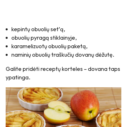
kepintų obuolių set’ą,
obuolių pyragą stiklainyje,
karamelizuotų obuolių paketą,
naminių obuolių traškučių dovanų dėžutę.
Galite pridėti receptų korteles – dovana taps
ypatinga.