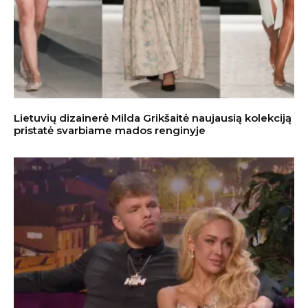
Lietuvių dizainerė Milda Grikšaitė naujausią kolekciją
pristatė svarbiame mados renginyje