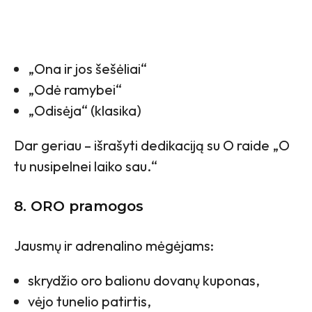
„Ona ir jos šešėliai“
„Odė ramybei“
„Odisėja“ (klasika)
Dar geriau – išrašyti dedikaciją su O raide „O
tu nusipelnei laiko sau.“
8. ORO pramogos
Jausmų ir adrenalino mėgėjams:
skrydžio oro balionu dovanų kuponas,
vėjo tunelio patirtis,