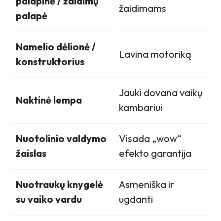
palapinė / žaidimų
žaidimams
palapė
Namelio dėlionė /
Lavina motoriką
konstruktorius
Jauki dovana vaikų
Naktinė lempa
kambariui
Nuotolinio valdymo
Visada „wow“
žaislas
efekto garantija
Nuotraukų knygelė
Asmeniška ir
su vaiko vardu
ugdanti