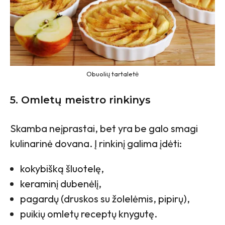
Obuolių tartaletė
5. Omletų meistro rinkinys
Skamba neįprastai, bet yra be galo smagi
kulinarinė dovana. Į rinkinį galima įdėti:
kokybišką šluotelę,
keraminį dubenėlį,
pagardų (druskos su žolelėmis, pipirų),
puikių omletų receptų knygutę.