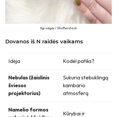
Ilgi nagai / Shutterstock
Dovanos iš N raidės vaikams
Idėja
Kodėl patiks?
Nebulas (žaislinis
Sukuria stebuklingą
šviesos
kambario
projektorius)
atmosferą
Namelio formos
Kūrybai ir