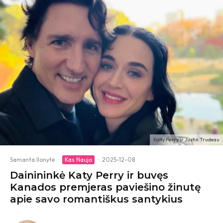
Katty Perry ir Justin Trudeau
Samanta Ilonytė
·
Kas Naujo
·
2025-12-08
Dainininkė Katy Perry ir buvęs
Kanados premjeras paviešino žinutę
apie savo romantiškus santykius