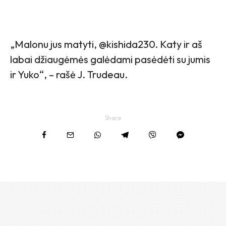
„Malonu jus matyti, @kishida230. Katy ir aš
labai džiaugėmės galėdami pasėdėti su jumis
ir Yuko“, – rašė J. Trudeau.
Share