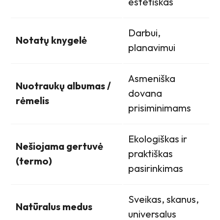
estetiškas
Darbui,
Notatų knygelė
planavimui
Asmeniška
Nuotraukų albumas /
dovana
rėmelis
prisiminimams
Ekologiškas ir
Nešiojama gertuvė
praktiškas
(termo)
pasirinkimas
Sveikas, skanus,
Natūralus medus
universalus