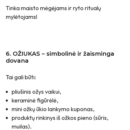
Tinka maisto mėgėjams ir ryto ritualų
mylėtojams!
6. OŽIUKAS – simbolinė ir žaisminga
dovana
Tai gali būti:
pliušinis ožys vaikui,
keraminė figūrėlė,
mini ožkų ūkio lankymo kuponas,
produktų rinkinys iš ožkos pieno (sūris,
muilas).