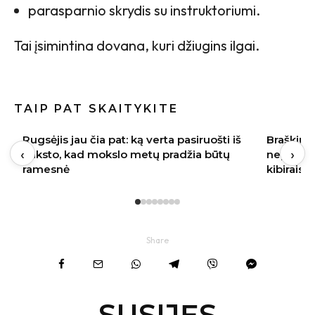
parasparnio skrydis su instruktoriumi.
Tai įsimintina dovana, kuri džiugins ilgai.
TAIP PAT SKAITYKITE
Braškių sodinimas rugpjūtį 2026:
Baklažan
‹
›
nepraleiskite šių datų – kitąmet skinsite
kremiška,
kibirais
užkandži
Share
SUSIJĘS