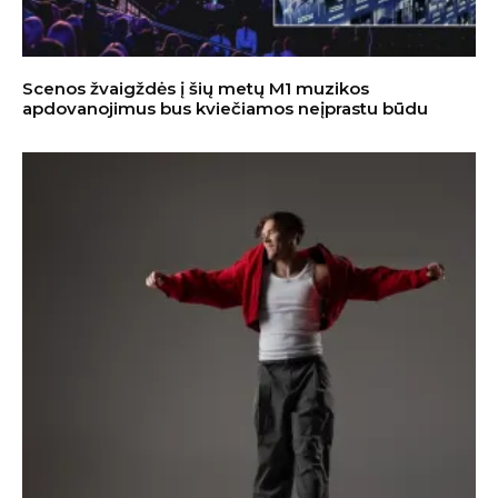
Scenos žvaigždės į šių metų M1 muzikos
apdovanojimus bus kviečiamos neįprastu būdu