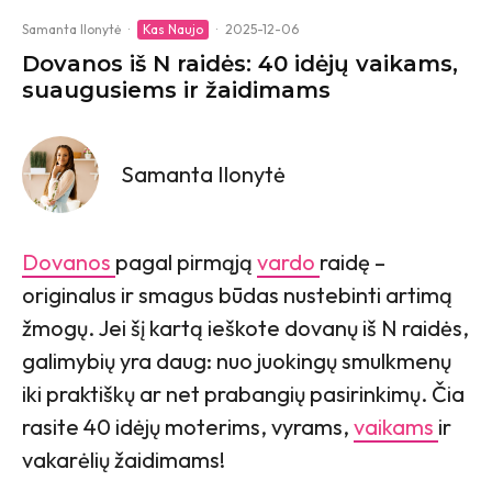
Samanta Ilonytė
·
Kas Naujo
·
2025-12-06
Dovanos iš N raidės: 40 idėjų vaikams,
suaugusiems ir žaidimams
Samanta Ilonytė
Dovanos
pagal pirmąją
vardo
raidę –
originalus ir smagus būdas nustebinti artimą
žmogų. Jei šį kartą ieškote dovanų iš N raidės,
galimybių yra daug: nuo juokingų smulkmenų
iki praktiškų ar net prabangių pasirinkimų. Čia
rasite 40 idėjų moterims, vyrams,
vaikams
ir
vakarėlių žaidimams!