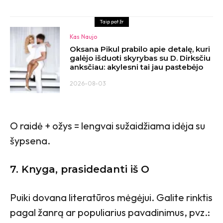
Taip pat žr
Kas Naujo
Oksana Pikul prabilo apie detalę, kuri
galėjo išduoti skyrybas su D. Dirksčiu
anksčiau: akylesni tai jau pastebėjo
2026-08-03
O raidė + ožys = lengvai sužaidžiama idėja su
šypsena.
7. Knyga, prasidedanti iš O
Puiki dovana literatūros mėgėjui. Galite rinktis
pagal žanrą ar populiarius pavadinimus, pvz.: