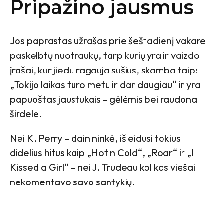
Pripažino jausmus
Jos paprastas užrašas prie šeštadienį vakare
paskelbtų nuotraukų, tarp kurių yra ir vaizdo
įrašai, kur jiedu ragauja sušius, skamba taip:
„Tokijo laikas turo metu ir dar daugiau“ ir yra
papuoštas jaustukais – gėlėmis bei raudona
širdele.
Nei K. Perry – dainininkė, išleidusi tokius
didelius hitus kaip „Hot n Cold“, „Roar“ ir „I
Kissed a Girl“ – nei J. Trudeau kol kas viešai
nekomentavo savo santykių.