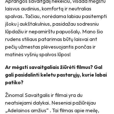
Aprangos savaitgalį nekeičiu, visada mėgstu
laisvus audinius, komfortą ir neutralias
spalvas. Tačiau, norėdama labiau pasitempti
įšoku į aukštakulnius, pasidažau sodresniu
lūpdažiu ir nepamirštu papuošalų. Mano šio
rudens stiliaus patarimas būtų laisvai ant
pečių užmestas plėvesuojantis pončas ir
matinės vyšnių spalvos lūpos!
Ar mėgsti savaitgaliais žiūrėti filmus? Gal
gali pasidalinti keletu pastarųjų, kurie labai
patiko?
Žinoma! Savaitgalis ir filmai yra du
neatsiejami dalykai. Neseniai pažiūrėjau
„Adelainos amžius“ . Tai filmas apie meilę,