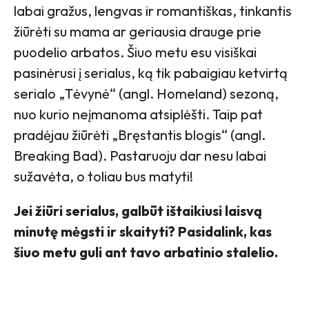
labai gražus, lengvas ir romantiškas, tinkantis
žiūrėti su mama ar geriausia drauge prie
puodelio arbatos. Šiuo metu esu visiškai
pasinėrusi į serialus, ką tik pabaigiau ketvirtą
serialo „Tėvynė“ (angl. Homeland) sezoną,
nuo kurio neįmanoma atsiplėšti. Taip pat
pradėjau žiūrėti „Bręstantis blogis“ (angl.
Breaking Bad). Pastaruoju dar nesu labai
sužavėta, o toliau bus matyti!
Jei žiūri serialus, galbūt ištaikiusi laisvą
minutę mėgsti ir skaityti? Pasidalink, kas
šiuo metu guli ant tavo arbatinio stalelio.