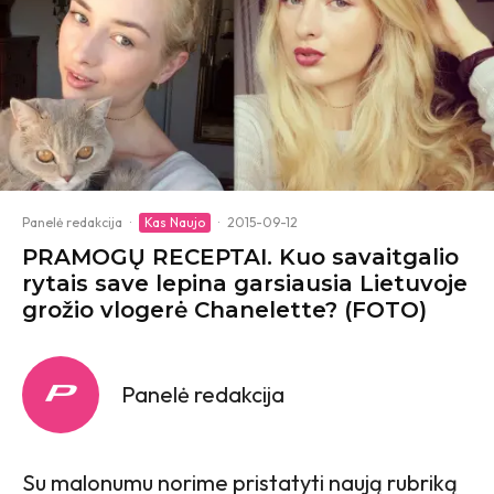
Panelė redakcija
·
Kas Naujo
·
2015-09-12
PRAMOGŲ RECEPTAI. Kuo savaitgalio
rytais save lepina garsiausia Lietuvoje
grožio vlogerė Chanelette? (FOTO)
Panelė redakcija
Su malonumu norime pristatyti naują rubriką