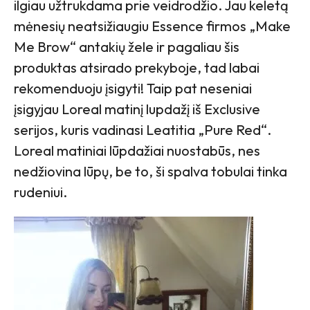
ilgiau užtrukdama prie veidrodžio. Jau keletą
mėnesių neatsižiaugiu Essence firmos „Make
Me Brow“ antakių žele ir pagaliau šis
produktas atsirado prekyboje, tad labai
rekomenduoju įsigyti! Taip pat neseniai
įsigyjau Loreal matinį lupdažį iš Exclusive
serijos, kuris vadinasi Leatitia „Pure Red“.
Loreal matiniai lūpdažiai nuostabūs, nes
nedžiovina lūpų, be to, ši spalva tobulai tinka
rudeniui.