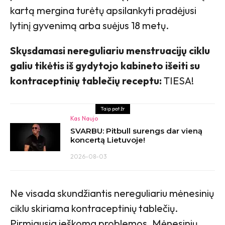
kartą mergina turėtų apsilankyti pradėjusi
lytinį gyvenimą arba suėjus 18 metų.
Skųsdamasi nereguliariu menstruacijų ciklu
galiu tikėtis iš gydytojo kabineto išeiti su
kontraceptinių tablečių receptu:
TIESA!
Taip pat žr
Kas Naujo
SVARBU: Pitbull surengs dar vieną
koncertą Lietuvoje!
2026-08-03
Ne visada skundžiantis nereguliariu mėnesinių
ciklu skiriama kontraceptinių tablečių.
Pirmiausia ieškoma problemos. Mėnesinių