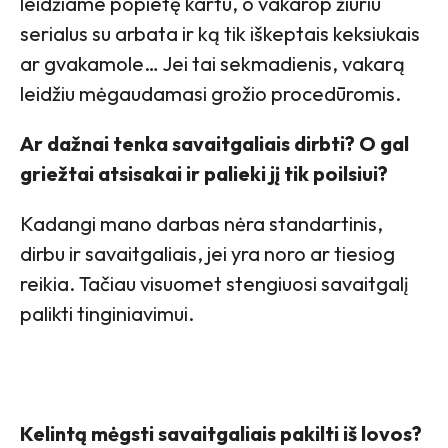
leidžiame popietę kartu, o vakarop žiūriu
serialus su arbata ir ką tik iškeptais keksiukais
ar gvakamole… Jei tai sekmadienis, vakarą
leidžiu mėgaudamasi grožio procedūromis.
Ar dažnai tenka savaitgaliais dirbti? O gal
griežtai atsisakai ir palieki jį tik poilsiui?
Kadangi mano darbas nėra standartinis,
dirbu ir savaitgaliais, jei yra noro ar tiesiog
reikia. Tačiau visuomet stengiuosi savaitgalį
palikti tinginiavimui.
Kelintą mėgsti savaitgaliais pakilti iš lovos?