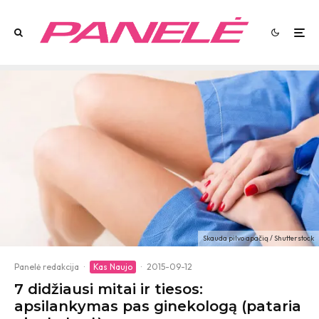
Skauda pilvo apačią / Shutterstock
Panelė redakcija
·
Kas Naujo
·
2015-09-12
7 didžiausi mitai ir tiesos:
apsilankymas pas ginekologą (pataria