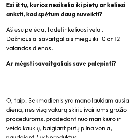
Esi iš tų, kurios nesikelia iki pietų ar keliesi
anksti, kad spėtum daug nuveikti?
Aš esu pelėda, todėl ir keliuosi vėlai.
Dažniausiai savaitgaliais miegu iki 10 ar 12
valandos dienos.
Ar mėgsti savaitgaliais save palepinti?
O, taip. Sekmadienis yra mano laukiamiausia
diena, nes visą vakarą skiriu įvairioms grožio
procedūroms, pradedant nuo manikiūro ir
veido kaukių, baigiant putų pilna vonia,
naudojant
Lush
produktus.