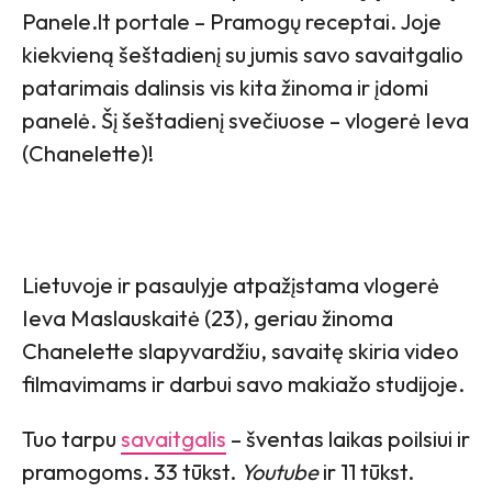
Panele.lt portale – Pramogų receptai. Joje
kiekvieną šeštadienį su jumis savo savaitgalio
patarimais dalinsis vis kita žinoma ir įdomi
panelė. Šį šeštadienį svečiuose – vlogerė Ieva
(Chanelette)!
Lietuvoje ir pasaulyje atpažįstama vlogerė
Ieva Maslauskaitė (23), geriau žinoma
Chanelette slapyvardžiu, savaitę skiria video
filmavimams ir darbui savo makiažo studijoje.
Tuo tarpu
savaitgalis
– šventas laikas poilsiui ir
pramogoms. 33 tūkst.
Youtube
ir 11 tūkst.