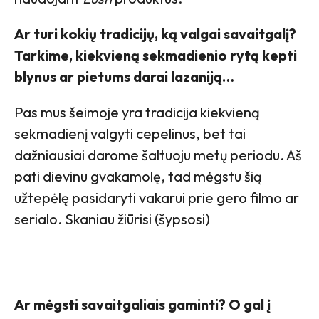
Ar turi kokių tradicijų, ką valgai savaitgalį?
Tarkime, kiekvieną sekmadienio rytą kepti
blynus ar pietums darai lazaniją…
Pas mus šeimoje yra tradicija kiekvieną
sekmadienį valgyti cepelinus, bet tai
dažniausiai darome šaltuoju metų periodu. Aš
pati dievinu gvakamolę, tad mėgstu šią
užtepėlę pasidaryti vakarui prie gero filmo ar
serialo. Skaniau žiūrisi (šypsosi)
Ar mėgsti savaitgaliais gaminti? O gal į