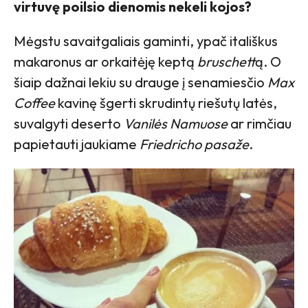
virtuvę poilsio dienomis nekeli kojos?
Mėgstu savaitgaliais gaminti, ypač itališkus
makaronus ar orkaitėję keptą
bruschett
ą. O
šiaip dažnai lekiu su drauge į senamiesčio
Max
Coffee
kavinę šgerti skrudintų riešutų latės,
suvalgyti deserto
Vanilės Namuose
ar rimčiau
papietauti jaukiame
Friedricho pasaže
.