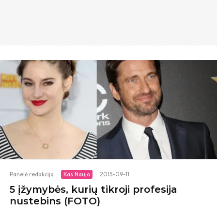
Panelė redakcija
·
Kas Naujo
·
2015-09-11
5 įžymybės, kurių tikroji profesija
nustebins (FOTO)