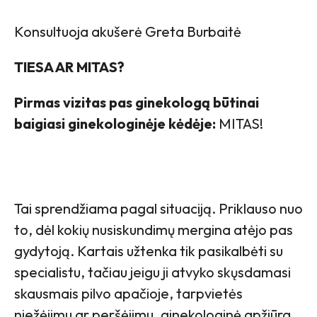
Konsultuoja akušerė Greta Burbaitė
TIESA AR MITAS?
Pirmas vizitas pas ginekologą būtinai
baigiasi ginekologinėje kėdėje:
MITAS!
Tai sprendžiama pagal situaciją. Priklauso nuo
to, dėl kokių nusiskundimų mergina atėjo pas
gydytoją. Kartais užtenka tik pasikalbėti su
specialistu, tačiau jeigu ji atvyko skųsdamasi
skausmais pilvo apačioje, tarpvietės
niežėjimu ar peršėjimu, ginekologinė apžiūra