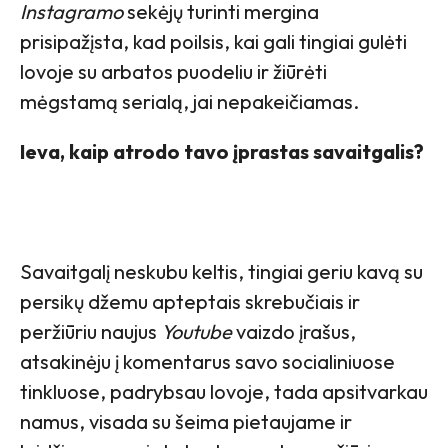
Instagramo
sekėjų turinti mergina
prisipažįsta, kad poilsis, kai gali tingiai gulėti
lovoje su arbatos puodeliu ir žiūrėti
mėgstamą serialą, jai nepakeičiamas.
Ieva, kaip atrodo tavo įprastas savaitgalis?
Savaitgalį neskubu keltis, tingiai geriu kavą su
persikų džemu apteptais skrebučiais ir
peržiūriu naujus
Youtube
vaizdo įrašus,
atsakinėju į komentarus savo socialiniuose
tinkluose, padrybsau lovoje, tada apsitvarkau
namus, visada su šeima pietaujame ir