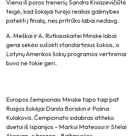
Viena iš poros trenerių Sandra Kniazevičiūtė
teigė, kad šokėjai turėjo realias galimybes
patekti į finalą, nes pritrūko labai nedaug.
A. Meškai ir A. Rutkauskaitei Minske labai
gerai sekėsi sušokti standartinius šokius, o
Lotynų Amerikos šokių programos vertinimai
buvo ne tokie geri.
Europos čempionais Minske tapo taip pat
Rusijos šokėjai Danila Boriskin ir Polina
Kulakova. Čempionato sidabras atiteko
duetui iš Ispanijos – Markui Mateosui ir Stelai
Akopian, o bronza – Baltarusijos