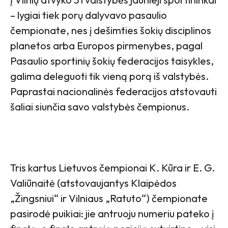
– lygiai tiek porų dalyvavo pasaulio
čempionate, nes į dešimties šokių disciplinos
planetos arba Europos pirmenybes, pagal
Pasaulio sportinių šokių federacijos taisykles,
galima deleguoti tik vieną porą iš valstybės.
Paprastai nacionalinės federacijos atstovauti
šaliai siunčia savo valstybės čempionus.
Tris kartus Lietuvos čempionai K. Kūra ir E. G.
Valiūnaitė (atstovaujantys Klaipėdos
„Žingsniui“ ir Vilniaus „Ratuto“) čempionate
pasirodė puikiai: jie antruoju numeriu pateko į