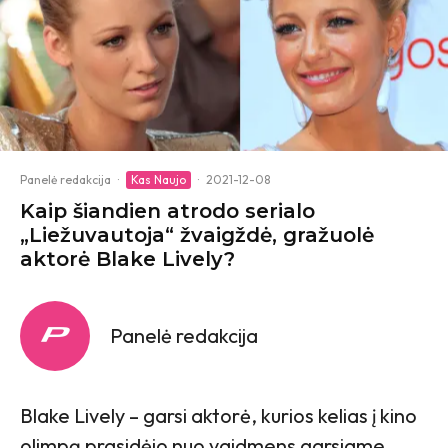
Panelė redakcija
·
Kas Naujo
·
2021-12-08
Kaip šiandien atrodo serialo
„Liežuvautoja“ žvaigždė, gražuolė
aktorė Blake Lively?
Panelė redakcija
Blake Lively – garsi aktorė, kurios kelias į kino
olimpą prasidėjo nuo vaidmens garsiame