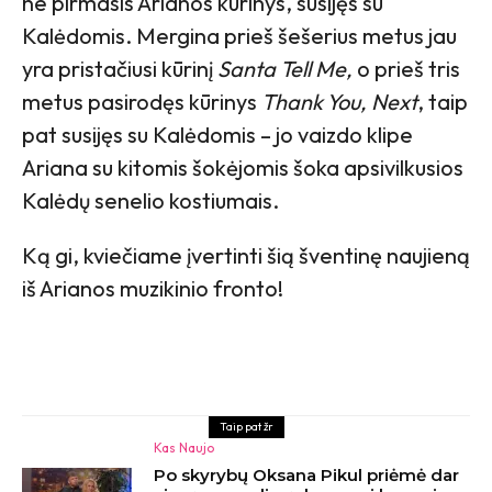
ne pirmasis Arianos kūrinys, susijęs su
Kalėdomis. Mergina prieš šešerius metus jau
yra pristačiusi kūrinį
Santa Tell Me,
o prieš tris
metus pasirodęs kūrinys
Thank You, Next
, taip
pat susijęs su Kalėdomis – jo vaizdo klipe
Ariana su kitomis šokėjomis šoka apsivilkusios
Kalėdų senelio kostiumais.
Ką gi, kviečiame įvertinti šią šventinę naujieną
iš Arianos muzikinio fronto!
Taip pat žr
Kas Naujo
Po skyrybų Oksana Pikul priėmė dar