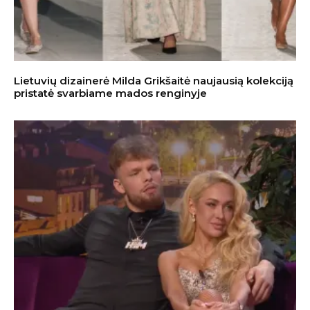
Lietuvių dizainerė Milda Grikšaitė naujausią kolekciją
pristatė svarbiame mados renginyje