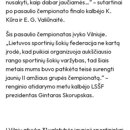
nusakyti, kaip dabar jaučiamės…“ – sutartinai
po pasaulio čempionato finalo kalbėjo K.
Kūra ir E. G. Valiūnaitė.
Šis pasaulio čempionatas įvyko Vilniuje.
„Lietuvos sportinių šokių federacija ne kartą
įrodė, kad puikiai organizuoja aukščiausio
rango sportinių šokių varžybas, tad šiais
metais mums buvo patikėta teisė surengti
jaunių II amžiaus grupės čempionatą.“ –
renginio atidarymo metu kalbėjo LSŠF
prezidentas Gintaras Skorupskas.
Į Vilnių atvyko 31 valstybės jaunieji sportininkai