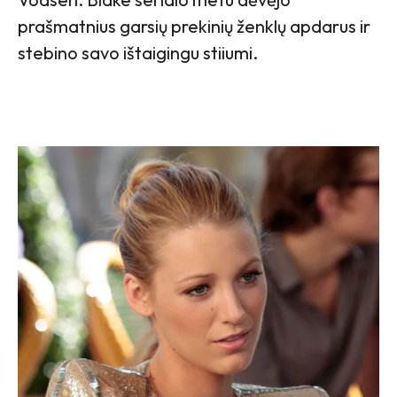
prašmatnius garsių prekinių ženklų apdarus ir
stebino savo ištaigingu stiiumi.