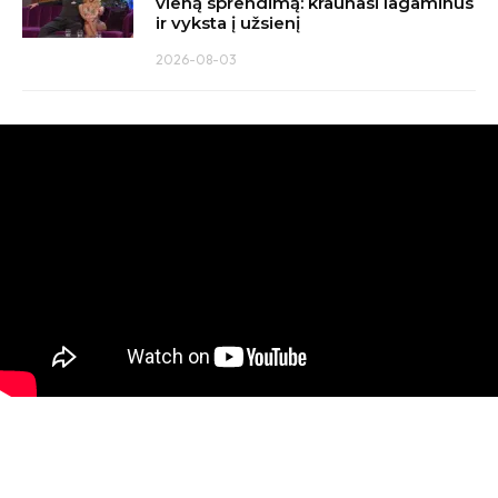
vieną sprendimą: kraunasi lagaminus
ir vyksta į užsienį
2026-08-03