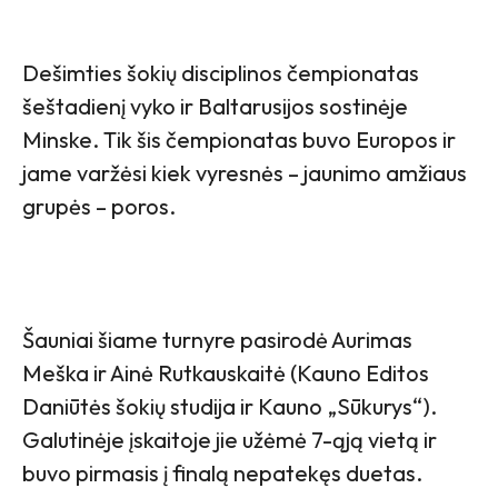
Dešimties šokių disciplinos čempionatas
šeštadienį vyko ir Baltarusijos sostinėje
Minske. Tik šis čempionatas buvo Europos ir
jame varžėsi kiek vyresnės – jaunimo amžiaus
grupės – poros.
Šauniai šiame turnyre pasirodė Aurimas
Meška ir Ainė Rutkauskaitė (Kauno Editos
Daniūtės šokių studija ir Kauno „Sūkurys“).
Galutinėje įskaitoje jie užėmė 7-ąją vietą ir
buvo pirmasis į finalą nepatekęs duetas.