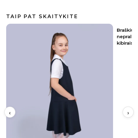
TAIP PAT SKAITYKITE
Braškių sodinimas rugpjūtį 2026:
Baklažan
nepraleiskite šių datų – kitąmet skinsite
kremiška,
kibirais
užkandži
‹
›