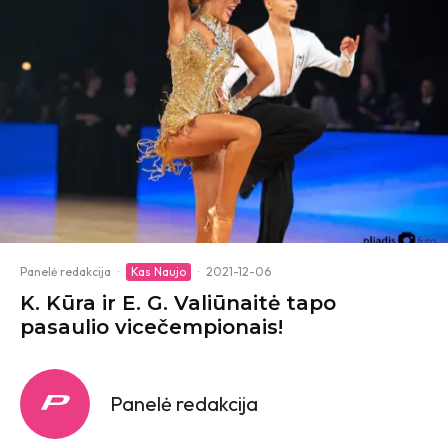
Panelė redakcija
·
Kas Naujo
·
2021-12-06
K. Kūra ir E. G. Valiūnaitė tapo
pasaulio vicečempionais!
Panelė redakcija