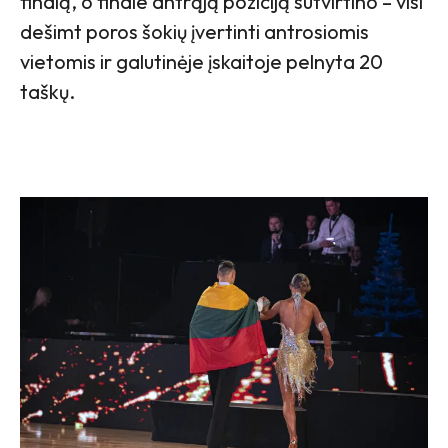
finalą, o finale antrąją poziciją sutvirtino – visi
dešimt poros šokių įvertinti antrosiomis
vietomis ir galutinėje įskaitoje pelnyta 20
taškų.