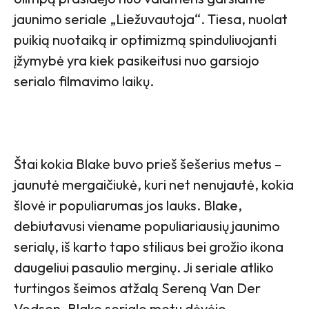
jaunimo seriale „Liežuvautoja“. Tiesa, nuolat
puikią nuotaiką ir optimizmą spinduliuojanti
įžymybė yra kiek pasikeitusi nuo garsiojo
serialo filmavimo laikų.
Štai kokia Blake buvo prieš šešerius metus –
jaunutė mergaičiukė, kuri net nenujautė, kokia
šlovė ir populiarumas jos lauks. Blake,
debiutavusi viename populiariausių jaunimo
serialų, iš karto tapo stiliaus bei grožio ikona
daugeliui pasaulio merginų. Ji seriale atliko
turtingos šeimos atžalą Sereną Van Der
Vodsen. Blake serialo metu dėvėjo