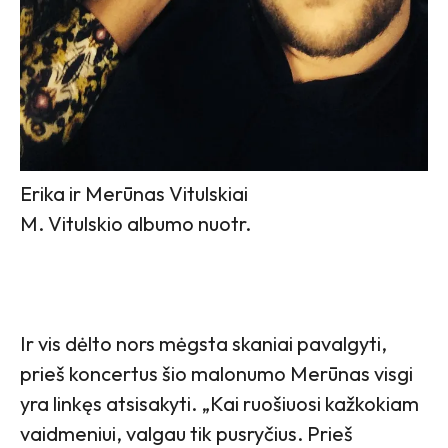
Erika ir Merūnas Vitulskiai
M. Vitulskio albumo nuotr.
Ir vis dėlto nors mėgsta skaniai pavalgyti,
prieš koncertus šio malonumo Merūnas visgi
yra linkęs atsisakyti. „Kai ruošiuosi kažkokiam
vaidmeniui, valgau tik pusryčius. Prieš