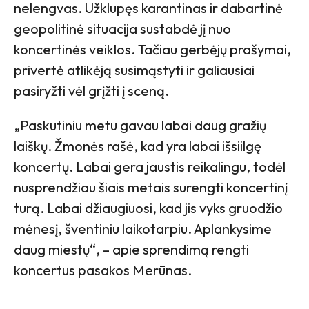
nelengvas. Užklupęs karantinas ir dabartinė
geopolitinė situacija sustabdė jį nuo
koncertinės veiklos. Tačiau gerbėjų prašymai,
privertė atlikėją susimąstyti ir galiausiai
pasiryžti vėl grįžti į sceną.
„Paskutiniu metu gavau labai daug gražių
laiškų. Žmonės rašė, kad yra labai išsiilgę
koncertų. Labai gera jaustis reikalingu, todėl
nusprendžiau šiais metais surengti koncertinį
turą. Labai džiaugiuosi, kad jis vyks gruodžio
mėnesį, šventiniu laikotarpiu. Aplankysime
daug miestų“, – apie sprendimą rengti
koncertus pasakos Merūnas.