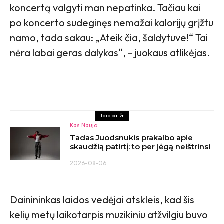
koncertą valgyti man nepatinka. Tačiau kai
po koncerto sudeginęs nemažai kalorijų grįžtu
namo, tada sakau: „Ateik čia, šaldytuve!“ Tai
nėra labai geras dalykas“, – juokaus atlikėjas.
Taip pat žr
Kas Naujo
Tadas Juodsnukis prakalbo apie
skaudžią patirtį: to per jėgą neištrinsi
2026-08-06
Dainininkas laidos vedėjai atskleis, kad šis
kelių metų laikotarpis muzikiniu atžvilgiu buvo