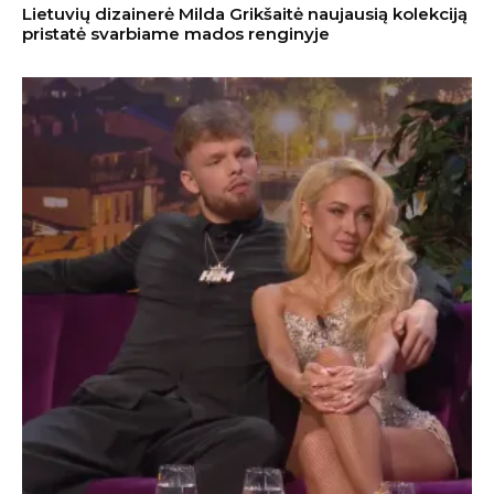
Lietuvių dizainerė Milda Grikšaitė naujausią kolekciją
pristatė svarbiame mados renginyje