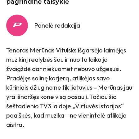
pagrindinė taisyklė
Panelė redakcija
Tenoras Merūnas Vitulsks išgarsėjo laimėjęs
muzikinį realybės šou ir nuo to laiko jo
žvaigždė dar niekuomet nebuvo užgesusi.
Pradėjęs solinę karjerą, atlikėjas savo
kūriniais džiugino ne tik lietuvius – Merūnas jau
yra išnaršęs kone visą pasaulį. Tačiau šio
šeštadienio TV3 laidoje „Virtuvės istorijos“
paaiškės, kad muzika – ne vienintelė atlikėjo
aistra.