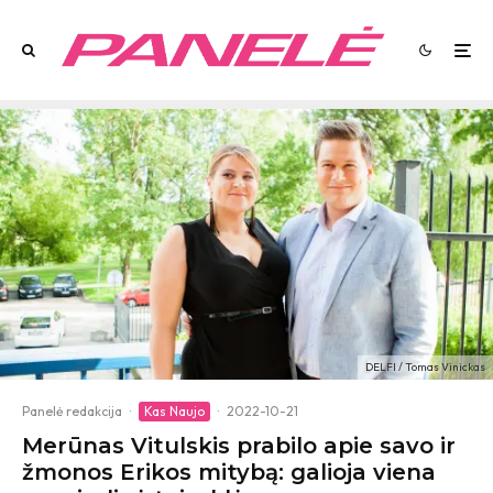
DELFI / Tomas Vinickas
Panelė redakcija
·
Kas Naujo
·
2022-10-21
Merūnas Vitulskis prabilo apie savo ir
žmonos Erikos mitybą: galioja viena