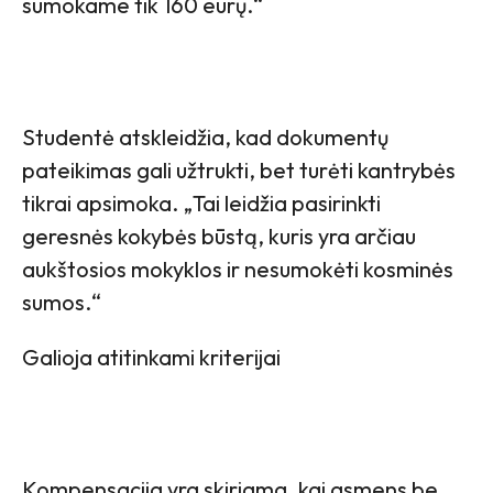
sumokame tik 160 eurų.“
Studentė atskleidžia, kad dokumentų
pateikimas gali užtrukti, bet turėti kantrybės
tikrai apsimoka. „Tai leidžia pasirinkti
geresnės kokybės būstą, kuris yra arčiau
aukštosios mokyklos ir nesumokėti kosminės
sumos.“
Galioja atitinkami kriterijai
Kompensacija yra skiriama, kai asmens be