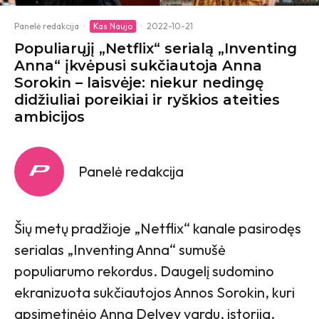
Panelė redakcija
·
Kas Naujo
·
2022-10-21
Populiarųjį „Netflix“ serialą „Inventing
Anna“ įkvėpusi sukčiautoja Anna
Sorokin – laisvėje: niekur nedingę
didžiuliai poreikiai ir ryškios ateities
ambicijos
Panelė redakcija
Šių metų pradžioje „Netflix“ kanale pasirodęs
serialas „Inventing Anna“ sumušė
populiarumo rekordus. Daugelį sudomino
ekranizuota sukčiautojos Annos Sorokin, kuri
apsimetinėjo Anna Delvey vardu, istorija.