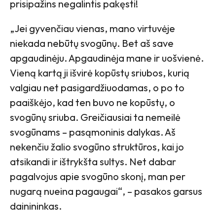
prisipažins negalintis pakęsti!
„Jei gyvenčiau vienas, mano virtuvėje
niekada nebūtų svogūnų. Bet aš save
apgaudinėju. Apgaudinėja mane ir uošvienė.
Vieną kartą ji išvirė kopūstų sriubos, kurią
valgiau net pasigardžiuodamas, o po to
paaiškėjo, kad ten buvo ne kopūstų, o
svogūnų sriuba. Greičiausiai ta nemeilė
svogūnams – pasąmoninis dalykas. Aš
nekenčiu žalio svogūno struktūros, kai jo
atsikandi ir ištrykšta sultys. Net dabar
pagalvojus apie svogūno skonį, man per
nugarą nueina pagaugai“, – pasakos garsus
dainininkas.