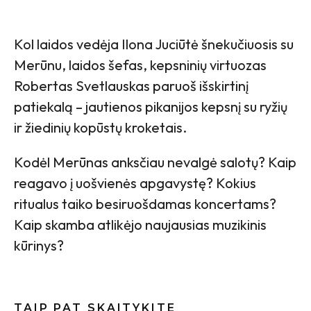
Kol laidos vedėja Ilona Juciūtė šnekučiuosis su
Merūnu, laidos šefas, kepsninių virtuozas
Robertas Svetlauskas paruoš išskirtinį
patiekalą – jautienos pikanijos kepsnį su ryžių
ir žiedinių kopūstų kroketais.
Kodėl Merūnas anksčiau nevalgė salotų? Kaip
reagavo į uošvienės apgavystę? Kokius
ritualus taiko besiruošdamas koncertams?
Kaip skamba atlikėjo naujausias muzikinis
kūrinys?
TAIP PAT SKAITYKITE