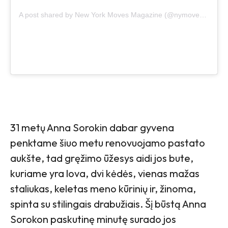
A post shared by New York Moves Magazine (@nymovesmagazine)
31 metų Anna Sorokin dabar gyvena
penktame šiuo metu renovuojamo pastato
aukšte, tad gręžimo ūžesys aidi jos bute,
kuriame yra lova, dvi kėdės, vienas mažas
staliukas, keletas meno kūrinių ir, žinoma,
spinta su stilingais drabužiais. Šį būstą Anna
Sorokon paskutinę minutę surado jos