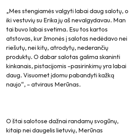
„Mes stengiamės valgyti labai daug salotų, o
iki vestuvių su Erika jų aš nevalgydavau. Man
tai buvo labai svetima. Esu tos kartos
atstovas, kur žmonės į salotas nedėdavo nei
riešutų, nei kitų, atrodytų, nederančių
produktų. O dabar salotas galima skaninti
kinkanais, pistacijomis –pasirinkimų yra labai
daug. Visuomet įdomu pabandyti kažką
naujo“, – atviraus Merūnas.
O štai salotose dažnai randamų svogūnų,
kitaip nei daugelis lietuvių, Merūnas