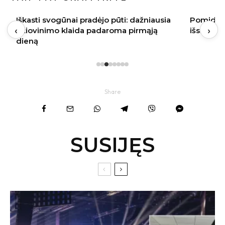
Iškasti svogūnai pradėjo pūti: dažniausia
Pomidorų
‹
›
džiovinimo klaida padaroma pirmąją
išskirtin
dieną
Share
SUSIJĘS