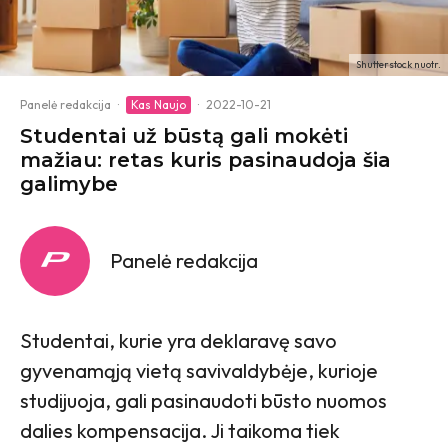
Shutterstock nuotr.
Panelė redakcija
·
Kas Naujo
·
2022-10-21
Studentai už būstą gali mokėti
mažiau: retas kuris pasinaudoja šia
galimybe
Panelė redakcija
Studentai, kurie yra deklaravę savo
gyvenamąją vietą savivaldybėje, kurioje
studijuoja, gali pasinaudoti būsto nuomos
dalies kompensacija. Ji taikoma tiek