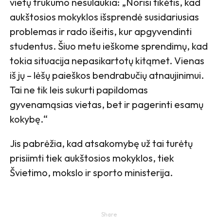
vietų trūkumo nesulaukia: „Norisi tikėtis, kad
aukštosios mokyklos išsprendė susidariusias
problemas ir rado išeitis, kur apgyvendinti
studentus. Šiuo metu ieškome sprendimų, kad
tokia situacija nepasikartotų kitąmet. Vienas
iš jų – lėšų paieškos bendrabučių atnaujinimui.
Tai ne tik leis sukurti papildomas
gyvenamąsias vietas, bet ir pagerinti esamų
kokybę.“
Jis pabrėžia, kad atsakomybę už tai turėtų
prisiimti tiek aukštosios mokyklos, tiek
Švietimo, mokslo ir sporto ministerija.
Share