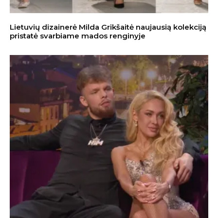
Lietuvių dizainerė Milda Grikšaitė naujausią kolekciją
pristatė svarbiame mados renginyje