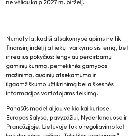
ne vėliau kaip 2027 m. birželį.
Numatyta, kad ši atsakomybė apims ne tik
finansinį indėlį į atliekų tvarkymo sistemą, bet
ir realius pokyčius: lengviau perdirbamų
gaminių kūrimą, perteklinės gamybos
mažinimą, audinių atsekamumo ir
ilgaamžiškumo užtikrinimą bei aiškesnės
informacijos vartotojams teikimą.
Panašūs modeliai jau veikia kai kuriose
Europos šalyse, pavyzdžiui, Nyderlanduose ir
Prancūzijoje. Lietuvoje tokio reguliavimo kol
kas dar nėra, tačiau „Tekstilės tvarkymas“