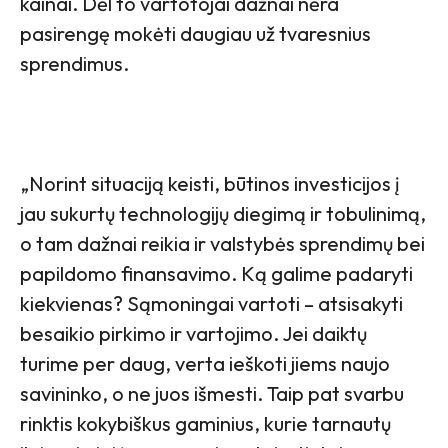
kainai. Dėl to vartotojai dažnai nėra
pasirengę mokėti daugiau už tvaresnius
sprendimus.
„Norint situaciją keisti, būtinos investicijos į
jau sukurtų technologijų diegimą ir tobulinimą,
o tam dažnai reikia ir valstybės sprendimų bei
papildomo finansavimo. Ką galime padaryti
kiekvienas? Sąmoningai vartoti – atsisakyti
besaikio pirkimo ir vartojimo. Jei daiktų
turime per daug, verta ieškoti jiems naujo
savininko, o ne juos išmesti. Taip pat svarbu
rinktis kokybiškus gaminius, kurie tarnautų