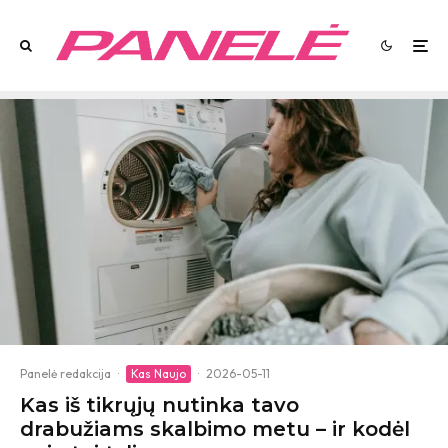
Panelė redakcija
·
Kas Naujo
·
2026-05-11
Kas iš tikrųjų nutinka tavo
drabužiams skalbimo metu – ir kodėl