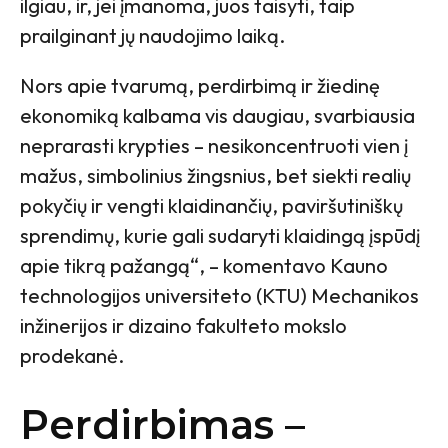
ilgiau, ir, jei įmanoma, juos taisyti, taip
prailginant jų naudojimo laiką.
Nors apie tvarumą, perdirbimą ir žiedinę
ekonomiką kalbama vis daugiau, svarbiausia
neprarasti krypties – nesikoncentruoti vien į
mažus, simbolinius žingsnius, bet siekti realių
pokyčių ir vengti klaidinančių, paviršutiniškų
sprendimų, kurie gali sudaryti klaidingą įspūdį
apie tikrą pažangą“, – komentavo Kauno
technologijos universiteto (KTU) Mechanikos
inžinerijos ir dizaino fakulteto mokslo
prodekanė.
Perdirbimas –