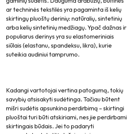
gaminių sudėtis. Dauguma drabužių, buitinės
ar techninės tekstilės yra pagaminta iš kelių
skirtingų pluoštų derinių: natūralių, sintetinių
arba kelių sintetinių medžiagų. Ypač dažnas ir
populiarus derinys yra su elastomeriniais
siūlais (elastanu, spandeksu, likra), kurie
suteikia audiniui tamprumo.
Kadangi vartotojai vertina patogumą, tokių
savybių atsisakyti sudėtinga. Tačiau būtent
mišri sudėtis apsunkina perdirbimą – skirtingi
pluoštai turi būti atskiriami, nes jie perdirbami
skirtingais būdais. Jei to padaryti