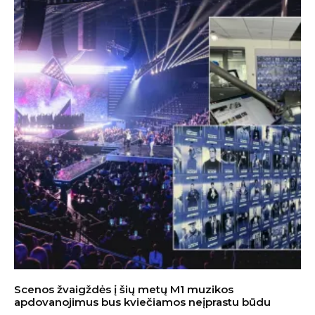
Scenos žvaigždės į šių metų M1 muzikos
apdovanojimus bus kviečiamos neįprastu būdu