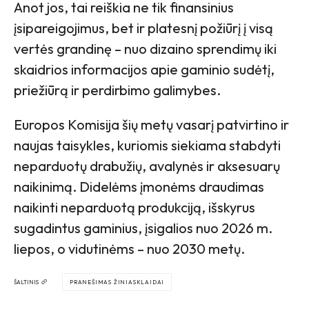
Anot jos, tai reiškia ne tik finansinius
įsipareigojimus, bet ir platesnį požiūrį į visą
vertės grandinę – nuo dizaino sprendimų iki
skaidrios informacijos apie gaminio sudėtį,
priežiūrą ir perdirbimo galimybes.
Europos Komisija šių metų vasarį patvirtino ir
naujas taisykles, kuriomis siekiama stabdyti
neparduotų drabužių, avalynės ir aksesuarų
naikinimą. Didelėms įmonėms draudimas
naikinti neparduotą produkciją, išskyrus
sugadintus gaminius, įsigalios nuo 2026 m.
liepos, o vidutinėms – nuo 2030 metų.
ŠALTINIS
PRANEŠIMAS ŽINIASKLAIDAI