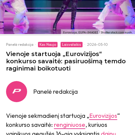
Eurovizija, EUPA-IMAGES / Shutterstock.com nuotr.
Panelė redakcija
·
Kas Naujo
Laisvalaikis
·
2026-05-10
Vienoje startuoja „Eurovizijos“
konkurso savaitė: pasiruošimą temdo
raginimai boikotuoti
Panelė redakcija
Vienoje sekmadienį startuoja „
Eurovizijos
“
konkurso savaitė:
renginiuose
, kuriuos
vainikuos gegužės 16-ąją vyksiantis
dainų