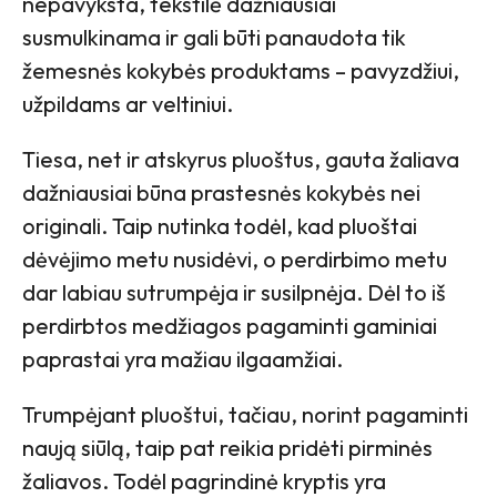
nepavyksta, tekstilė dažniausiai
susmulkinama ir gali būti panaudota tik
žemesnės kokybės produktams – pavyzdžiui,
užpildams ar veltiniui.
Tiesa, net ir atskyrus pluoštus, gauta žaliava
dažniausiai būna prastesnės kokybės nei
originali. Taip nutinka todėl, kad pluoštai
dėvėjimo metu nusidėvi, o perdirbimo metu
dar labiau sutrumpėja ir susilpnėja. Dėl to iš
perdirbtos medžiagos pagaminti gaminiai
paprastai yra mažiau ilgaamžiai.
Trumpėjant pluoštui, tačiau, norint pagaminti
naują siūlą, taip pat reikia pridėti pirminės
žaliavos. Todėl pagrindinė kryptis yra