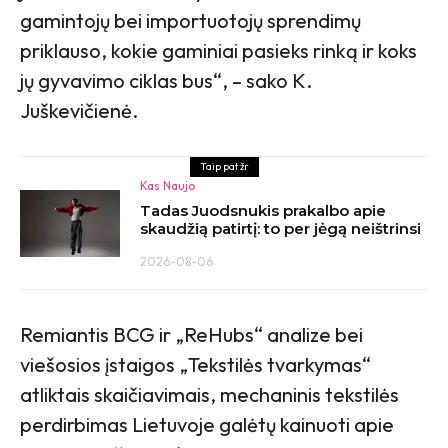
gamintojų bei importuotojų sprendimų
priklauso, kokie gaminiai pasieks rinką ir koks
jų gyvavimo ciklas bus“, – sako K.
Juškevičienė.
Taip pat žr
Kas Naujo
Tadas Juodsnukis prakalbo apie
skaudžią patirtį: to per jėgą neištrinsi
2026-08-06
Remiantis BCG ir „ReHubs“ analize bei
viešosios įstaigos „Tekstilės tvarkymas“
atliktais skaičiavimais, mechaninis tekstilės
perdirbimas Lietuvoje galėtų kainuoti apie