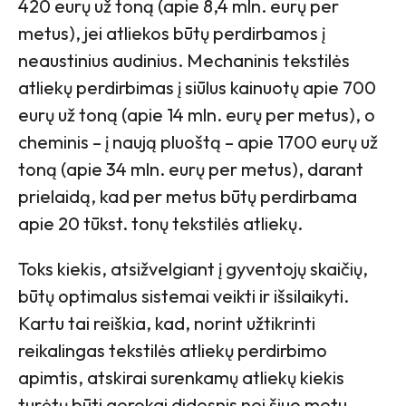
420 eurų už toną (apie 8,4 mln. eurų per
metus), jei atliekos būtų perdirbamos į
neaustinius audinius. Mechaninis tekstilės
atliekų perdirbimas į siūlus kainuotų apie 700
eurų už toną (apie 14 mln. eurų per metus), o
cheminis – į naują pluoštą – apie 1700 eurų už
toną (apie 34 mln. eurų per metus), darant
prielaidą, kad per metus būtų perdirbama
apie 20 tūkst. tonų tekstilės atliekų.
Toks kiekis, atsižvelgiant į gyventojų skaičių,
būtų optimalus sistemai veikti ir išsilaikyti.
Kartu tai reiškia, kad, norint užtikrinti
reikalingas tekstilės atliekų perdirbimo
apimtis, atskirai surenkamų atliekų kiekis
turėtų būti gerokai didesnis nei šiuo metu.