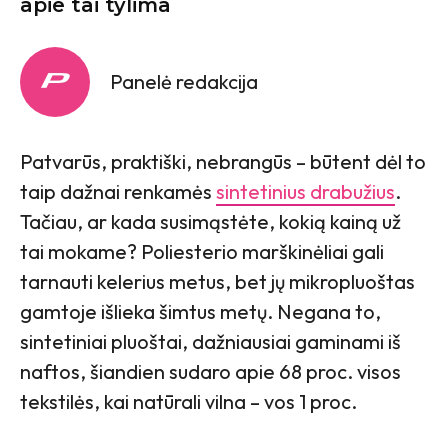
apie tai tylima
Panelė redakcija
Patvarūs, praktiški, nebrangūs – būtent dėl to
taip dažnai renkamės
sintetinius drabužius
.
Tačiau, ar kada susimąstėte, kokią kainą už
tai mokame? Poliesterio marškinėliai gali
tarnauti kelerius metus, bet jų mikropluoštas
gamtoje išlieka šimtus metų. Negana to,
sintetiniai pluoštai, dažniausiai gaminami iš
naftos, šiandien sudaro apie 68 proc. visos
tekstilės, kai natūrali vilna – vos 1 proc.