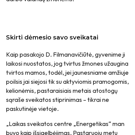
Skirti dėmesio savo sveikatai
Kaip pasakojo D. Filmanavičiūtė, gyvenime ji
laikosi nuostatos, jog tvirtus žmones užaugina
tvirtos mamos, todėl, jei jaunesniame amžiuje
poilsis jai siejosi tik su aktyviomis pramogomis,
kelionėmis, pastaraisiais metais atostogų
sąraše sveikatos stiprinimas – tikrai ne
paskutinėje vietoje.
„Laikas sveikatos centre „Energetikas“ man
buvo kaip išsigelbėjimas. Pastaruoju metu