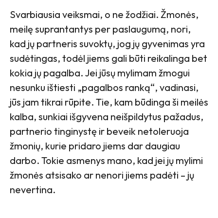
Svarbiausia veiksmai, o ne žodžiai. Žmonės,
meilę suprantantys per paslaugumą, nori,
kad jų partneris suvoktų, jog jų gyvenimas yra
sudėtingas, todėl jiems gali būti reikalinga bet
kokia jų pagalba. Jei jūsų mylimam žmogui
nesunku ištiesti „pagalbos ranką“, vadinasi,
jūs jam tikrai rūpite. Tie, kam būdinga ši meilės
kalba, sunkiai išgyvena neišpildytus pažadus,
partnerio tinginystę ir beveik netoleruoja
žmonių, kurie pridaro jiems dar daugiau
darbo. Tokie asmenys mano, kad jei jų mylimi
žmonės atsisako ar nenori jiems padėti – jų
nevertina.