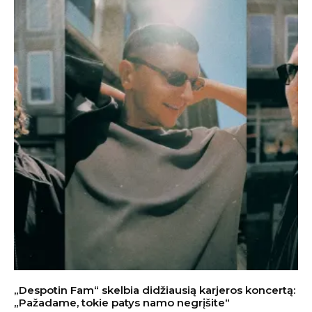
„Despotin Fam“ skelbia didžiausią karjeros koncertą:
„Pažadame, tokie patys namo negrįšite“