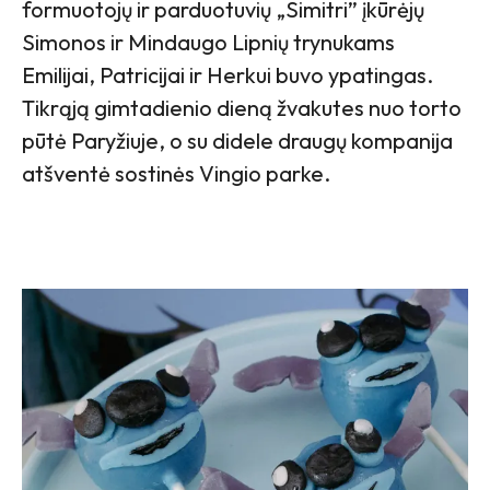
formuotojų ir parduotuvių „Simitri” įkūrėjų
Simonos ir Mindaugo Lipnių trynukams
Emilijai, Patricijai ir Herkui buvo ypatingas.
Tikrąją gimtadienio dieną žvakutes nuo torto
pūtė Paryžiuje, o su didele draugų kompanija
atšventė sostinės Vingio parke.