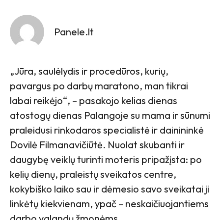
Panele.lt
„Jūra, saulėlydis ir procedūros, kurių,
pavargus po darbų maratono, man tikrai
labai reikėjo“, – pasakojo kelias dienas
atostogų dienas Palangoje su mama ir sūnumi
praleidusi rinkodaros specialistė ir dainininkė
Dovilė Filmanavičiūtė. Nuolat skubanti ir
daugybę veiklų turinti moteris pripažįsta: po
kelių dienų, praleistų sveikatos centre,
kokybiško laiko sau ir dėmesio savo sveikatai ji
linkėtų kiekvienam, ypač – neskaičiuojantiems
darbo valandų žmonėms.