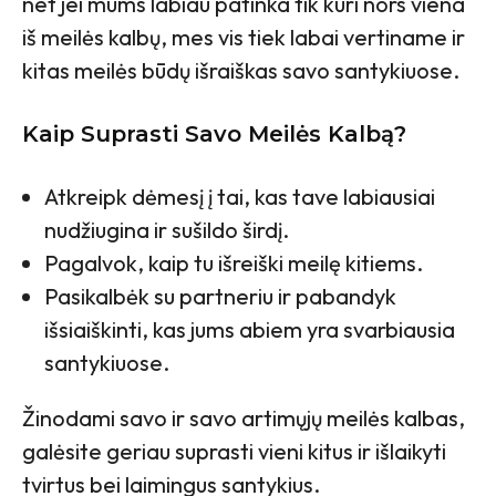
net jei mums labiau patinka tik kuri nors viena
iš meilės kalbų, mes vis tiek labai vertiname ir
kitas meilės būdų išraiškas savo santykiuose.
Kaip Suprasti Savo Meilės Kalbą?
Atkreipk dėmesį į tai, kas tave labiausiai
nudžiugina ir sušildo širdį.
Pagalvok, kaip tu išreiški meilę kitiems.
Pasikalbėk su partneriu ir pabandyk
išsiaiškinti, kas jums abiem yra svarbiausia
santykiuose.
Žinodami savo ir savo artimųjų meilės kalbas,
galėsite geriau suprasti vieni kitus ir išlaikyti
tvirtus bei laimingus santykius.