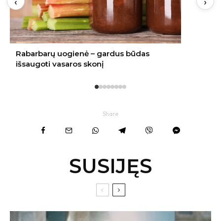
‹
›
Share
SUSIJĘS