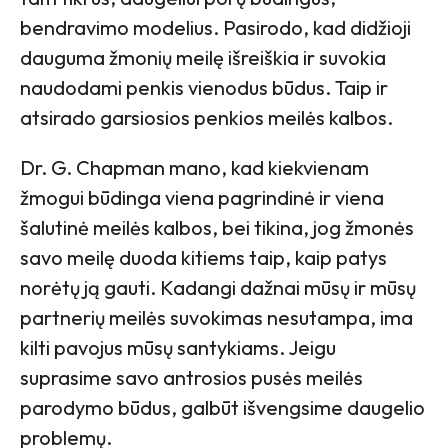
bendravimo modelius. Pasirodo, kad didžioji
dauguma žmonių meilę išreiškia ir suvokia
naudodami penkis vienodus būdus. Taip ir
atsirado garsiosios penkios meilės kalbos.
Dr. G. Chapman mano, kad kiekvienam
žmogui būdinga viena pagrindinė ir viena
šalutinė meilės kalbos, bei tikina, jog žmonės
savo meilę duoda kitiems taip, kaip patys
norėtų ją gauti. Kadangi dažnai mūsų ir mūsų
partnerių meilės suvokimas nesutampa, ima
kilti pavojus mūsų santykiams. Jeigu
suprasime savo antrosios pusės meilės
parodymo būdus, galbūt išvengsime daugelio
problemų.