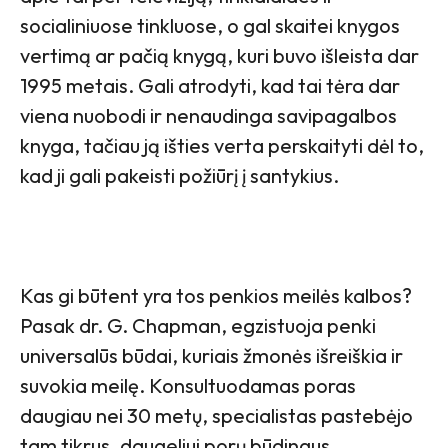
socialiniuose tinkluose, o gal skaitei knygos
vertimą ar pačią knygą, kuri buvo išleista dar
1995 metais. Gali atrodyti, kad tai tėra dar
viena nuobodi ir nenaudinga savipagalbos
knyga, tačiau ją išties verta perskaityti dėl to,
kad ji gali pakeisti požiūrį į santykius.
Kas gi būtent yra tos penkios meilės kalbos?
Pasak dr. G. Chapman, egzistuoja penki
universalūs būdai, kuriais žmonės išreiškia ir
suvokia meilę. Konsultuodamas poras
daugiau nei 30 metų, specialistas pastebėjo
tam tikrus, daugeliui porų būdingus,