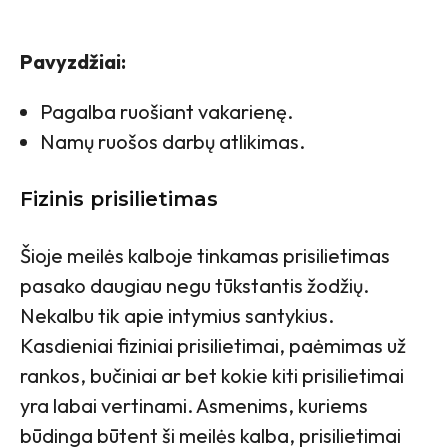
Pavyzdžiai:
Pagalba ruošiant vakarienę.
Namų ruošos darbų atlikimas.
Fizinis prisilietimas
Šioje meilės kalboje tinkamas prisilietimas
pasako daugiau negu tūkstantis žodžių.
Nekalbu tik apie intymius santykius.
Kasdieniai fiziniai prisilietimai, paėmimas už
rankos, bučiniai ar bet kokie kiti prisilietimai
yra labai vertinami. Asmenims, kuriems
būdinga būtent ši meilės kalba, prisilietimai