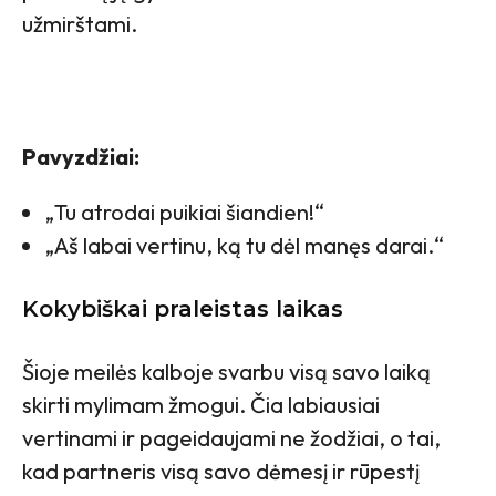
užmirštami.
Pavyzdžiai:
„Tu atrodai puikiai šiandien!“
„Aš labai vertinu, ką tu dėl manęs darai.“
Kokybiškai praleistas laikas
Šioje meilės kalboje svarbu visą savo laiką
skirti mylimam žmogui. Čia labiausiai
vertinami ir pageidaujami ne žodžiai, o tai,
kad partneris visą savo dėmesį ir rūpestį