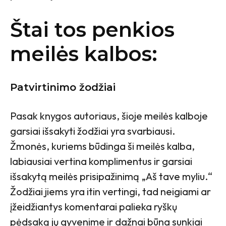
Štai tos penkios
meilės kalbos:
Patvirtinimo žodžiai
Pasak knygos autoriaus, šioje meilės kalboje
garsiai išsakyti žodžiai yra svarbiausi.
Žmonės, kuriems būdinga ši meilės kalba,
labiausiai vertina komplimentus ir garsiai
išsakytą meilės prisipažinimą „Aš tave myliu.“
Žodžiai jiems yra itin vertingi, tad neigiami ar
įžeidžiantys komentarai palieka ryškų
pėdsaką jų gyvenime ir dažnai būna sunkiai