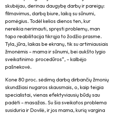
skubėjau, derinau daugybę darbų ir pareigų:
filmavimus, darbą biure, laiką su sūnumi,
pomėgius. Todėl kelios dienos ten, kur
nereikia nerimauti, spręsti problemų, man
tapo reabilitacija tikrąja to žodžio prasme.
Tyla, jūra, laikas be ekranų, tik su artimiausiais
žmonėmis – mama ir sūnumi, bei aukšto lygio
sveikatinimo procedūros“, – kalbėjo
pašnekovė.
Kone 80 proc. sėdimą darbą dirbančių žmonių
skundžiasi nugaros skausmais, o, kaip teigia
specialistai, vienas efektyviausių būdų sau
padėti – masažas. Su šia sveikatos problema
susiduria ir Dovilė, ir jos mama, kurią vargina