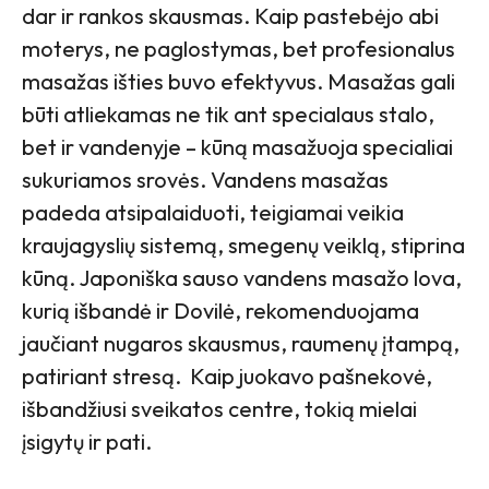
dar ir rankos skausmas. Kaip pastebėjo abi
moterys, ne paglostymas, bet profesionalus
masažas išties buvo efektyvus. Masažas gali
būti atliekamas ne tik ant specialaus stalo,
bet ir vandenyje – kūną masažuoja specialiai
sukuriamos srovės. Vandens masažas
padeda atsipalaiduoti, teigiamai veikia
kraujagyslių sistemą, smegenų veiklą, stiprina
kūną. Japoniška sauso vandens masažo lova,
kurią išbandė ir Dovilė, rekomenduojama
jaučiant nugaros skausmus, raumenų įtampą,
patiriant stresą. Kaip juokavo pašnekovė,
išbandžiusi sveikatos centre, tokią mielai
įsigytų ir pati.