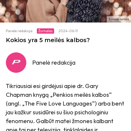
5 meilės kalbos
Panelė redakcija
·
Žurnalas
·
2024-06-11
Kokios yra 5 meilės kalbos?
Panelė redakcija
Tikriausiai esi girdėjusi apie dr. Gary
Chapman knygą „Penkios meilės kalbos“
(angl. „The Five Love Languages“) arba bent
jau kažkur susidūrei su šiuo psichologiniu
fenomenu. Galbūt matei žmones kalbant
apie tai per televiziją, tinklalaides ir