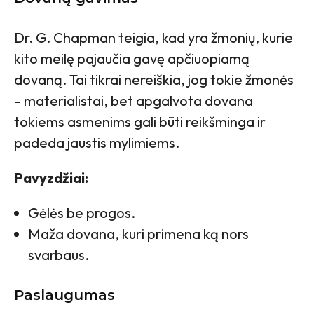
Dr. G. Chapman teigia, kad yra žmonių, kurie
kito meilę pajaučia gavę apčiuopiamą
dovaną. Tai tikrai nereiškia, jog tokie žmonės
– materialistai, bet apgalvota dovana
tokiems asmenims gali būti reikšminga ir
padeda jaustis mylimiems.
Pavyzdžiai:
Gėlės be progos.
Maža dovana, kuri primena ką nors
svarbaus.
Paslaugumas