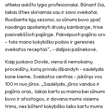
atlieka aukšto lygio profesionalai. Būnant čia,
laikas išties skiriamas sau ir savo sveikatai.
Ruošiantis ligų sezonui, su sūnumi buvo ypač
naudinga apsilankyti druskų kambaryje, trise
pasivaikščioti pajūryje. Pakvėpuoti pajūrio oru
– toks mano kokybiško poilsio ir geresnės
sveikatos receptas“, – dalijosi pašnekovė.
Kaip juokavo Dovilė, viena iš nemokamų
procedūrų, kurią privalu išbandyti – saulėlydis
kone kieme. Sveikatos centras – įsikūręs vos
100 m nuo jūros. „Saulėlydis, jūros vanduo ir
pajūrio oras, laikas kartu su mama bei sūnumi
buvo ir atostogos, ir dovana mums visiems
trims, nes būtent kokybiško laiko kartu mums