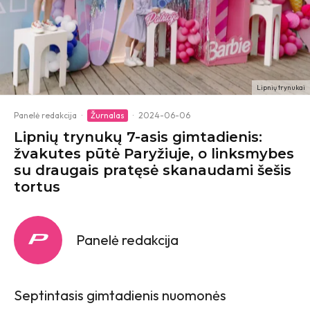
Lipnių trynukai
Panelė redakcija
·
Žurnalas
·
2024-06-06
Lipnių trynukų 7-asis gimtadienis:
žvakutes pūtė Paryžiuje, o linksmybes
su draugais pratęsė skanaudami šešis
tortus
Panelė redakcija
Septintasis gimtadienis nuomonės