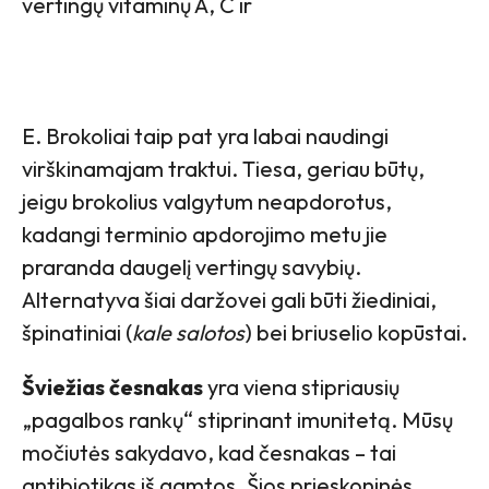
vertingų vitaminų A, C ir
E. Brokoliai taip pat yra labai naudingi
virškinamajam traktui. Tiesa, geriau būtų,
jeigu brokolius valgytum neapdorotus,
kadangi terminio apdorojimo metu jie
praranda daugelį vertingų savybių.
Alternatyva šiai daržovei gali būti žiediniai,
špinatiniai (
kale salotos
) bei briuselio kopūstai.
Šviežias česnakas
yra viena stipriausių
„pagalbos rankų“ stiprinant imunitetą. Mūsų
močiutės sakydavo, kad česnakas – tai
antibiotikas iš gamtos. Šios prieskoninės