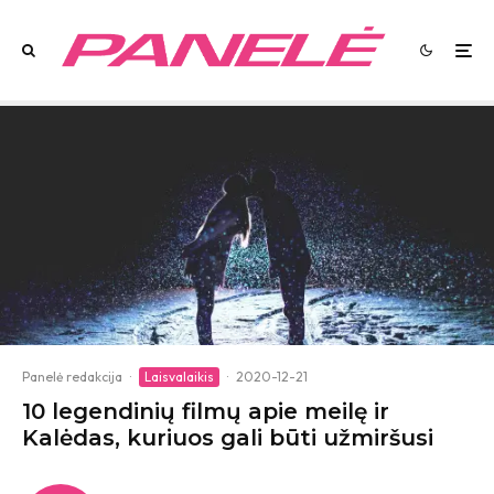
Panelė redakcija
·
Laisvalaikis
·
2020-12-21
10 legendinių filmų apie meilę ir
Kalėdas, kuriuos gali būti užmiršusi