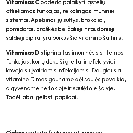
Vitaminas C
padeda palaikyti ląstelių
atliekamas funkcijas, reikalingas imuninei
sistemai. Apelsinai, jų sultys, brokoliai,
pomidorai, braškės bei žalieji ir raudonieji
saldieji pipirai yra puikus šio vitamino šaltinis.
Vitaminas D
stiprina tas imuninės sis- temos
funkcijas, kurių dėka ši greitai ir efektyviai
kovoja su įvairiomis infekcijomis. Daugiausia
vitamino D mes gauname dėl saulės poveikio,
o gyvename ne tokioje ir saulėtoje šalyje.
Todėl labai gelbsti papildai.
Cinkas
padeda funkcionuoti imuninei