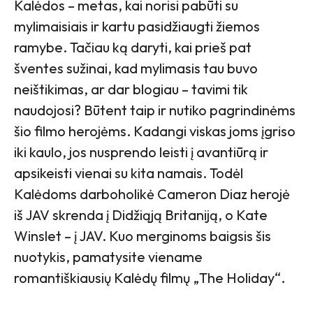
Kalėdos – metas, kai norisi pabūti su
mylimaisiais ir kartu pasidžiaugti žiemos
ramybe. Tačiau ką daryti, kai prieš pat
šventes sužinai, kad mylimasis tau buvo
neištikimas, ar dar blogiau – tavimi tik
naudojosi? Būtent taip ir nutiko pagrindinėms
šio filmo herojėms. Kadangi viskas joms įgriso
iki kaulo, jos nusprendo leisti į avantiūrą ir
apsikeisti vienai su kita namais. Todėl
Kalėdoms darboholikė Cameron Diaz herojė
iš JAV skrenda į Didžiąją Britaniją, o Kate
Winslet – į JAV. Kuo merginoms baigsis šis
nuotykis, pamatysite viename
romantiškiausių Kalėdų filmų „The Holiday“.