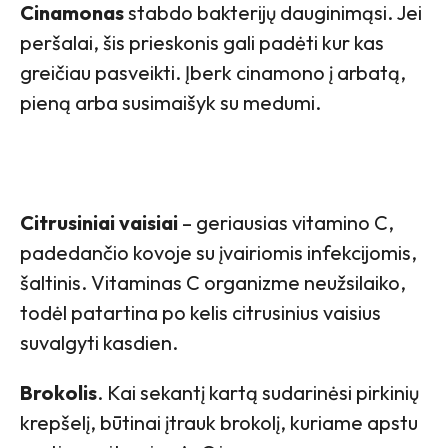
Cinamonas
stabdo bakterijų dauginimąsi. Jei
peršalai, šis prieskonis gali padėti kur kas
greičiau pasveikti. Įberk cinamono į arbatą,
pieną arba susimaišyk su medumi.
Citrusiniai vaisiai
– geriausias vitamino C,
padedančio kovoje su įvairiomis infekcijomis,
šaltinis. Vitaminas C organizme neužsilaiko,
todėl patartina po kelis citrusinius vaisius
suvalgyti kasdien.
Brokolis
. Kai sekantį kartą sudarinėsi pirkinių
krepšelį, būtinai įtrauk brokolį, kuriame apstu