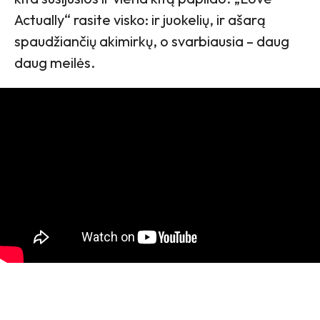
Actually“ rasite visko: ir juokelių, ir ašarą
spaudžiančių akimirkų, o svarbiausia – daug
daug meilės.