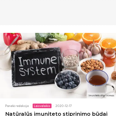
Imuniteto stiprinimas
Panelė redakcija
·
Laisvalaikis
·
2020-12-17
Natūralūs imuniteto stiprinimo būdai