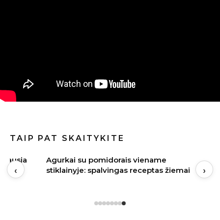
TAIP PAT SKAITYKITE
žniausia
Agurkai su pomidorais viename
‹
›
mąją
stiklainyje: spalvingas receptas žiemai