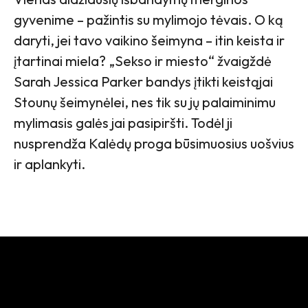
gyvenime – pažintis su mylimojo tėvais. O ką
daryti, jei tavo vaikino šeimyna – itin keista ir
įtartinai miela? „Sekso ir miesto“ žvaigždė
Sarah Jessica Parker bandys įtikti keistąjai
Stounų šeimynėlei, nes tik su jų palaiminimu
mylimasis galės jai pasipiršti. Todėl ji
nusprendža Kalėdų proga būsimuosius uošvius
ir aplankyti.