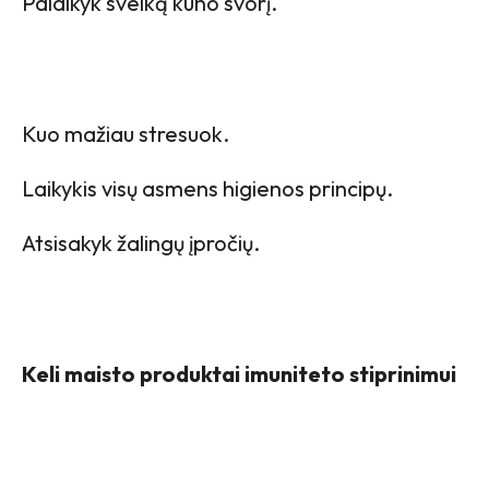
Palaikyk sveiką kūno svorį.
Kuo mažiau stresuok.
Laikykis visų asmens higienos principų.
Atsisakyk žalingų įpročių.
Keli maisto produktai imuniteto stiprinimui