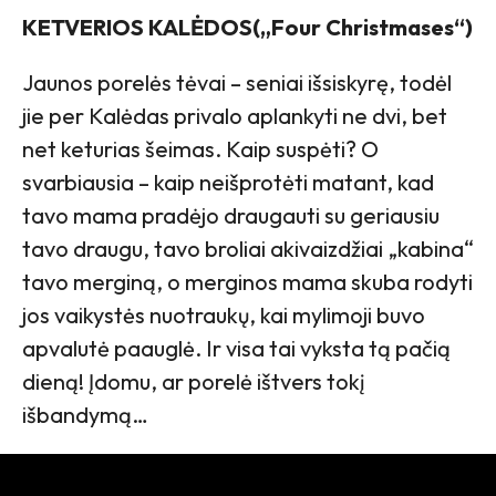
KETVERIOS KALĖDOS(„Four Christmases“)
Jaunos porelės tėvai – seniai išsiskyrę, todėl
jie per Kalėdas privalo aplankyti ne dvi, bet
net keturias šeimas. Kaip suspėti? O
svarbiausia – kaip neišprotėti matant, kad
tavo mama pradėjo draugauti su geriausiu
tavo draugu, tavo broliai akivaizdžiai „kabina“
tavo merginą, o merginos mama skuba rodyti
jos vaikystės nuotraukų, kai mylimoji buvo
apvalutė paauglė. Ir visa tai vyksta tą pačią
dieną! Įdomu, ar porelė ištvers tokį
išbandymą…