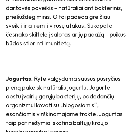
daržovės poveikis – natūraliai antibakterinis,
priešuždegiminis. O tai padeda greičiau
sveikti ir atremti virusų atakas. Sukapota
česnako skiltelė į salotas ar jų padažą – puikus
būdas stiprinti imunitetą.
Jogurtas
. Ryte valgydama sausus pusryčius
pieną pakeisk natūraliu jogurtu. Jogurte
apstu įvairių gerųjų bakterijų, padedančių
organizmui kovoti su „blogosiomis“,
esančiomis virškinamajame trakte. Jogurtas
taip pat nežymiai skatina baltųjų kraujo
kūnelių gamybą kraujyje.