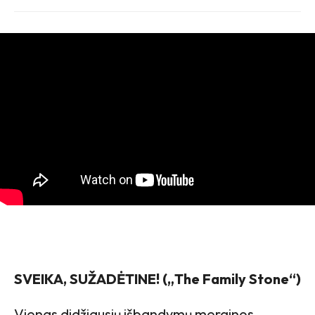
SVEIKA, SUŽADĖTINE! („The Family Stone“)
Vienas didžiausių išbandymų merginos