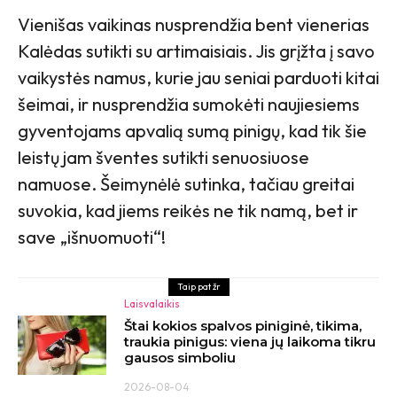
Vienišas vaikinas nusprendžia bent vienerias
Kalėdas sutikti su artimaisiais. Jis grįžta į savo
vaikystės namus, kurie jau seniai parduoti kitai
šeimai, ir nusprendžia sumokėti naujiesiems
gyventojams apvalią sumą pinigų, kad tik šie
leistų jam šventes sutikti senuosiuose
namuose. Šeimynėlė sutinka, tačiau greitai
suvokia, kad jiems reikės ne tik namą, bet ir
save „išnuomuoti“!
Taip pat žr
Laisvalaikis
Štai kokios spalvos piniginė, tikima,
traukia pinigus: viena jų laikoma tikru
gausos simboliu
2026-08-04