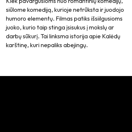
Kiek pavargusioms nuo romantinių komedijų,
siūlome komediją, kurioje netrūksta ir juodojo
humoro elementų. Filmas patiks išsiilgusioms
juoko, kurio taip stinga įsisukus į mokslų ar
darbų sūkurį. Tai linksma istorija apie Kalėdų
karštinę, kuri nepaliks abejingų.