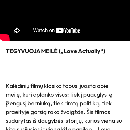
TEGYVUOJA MEILĖ („Love Actually“)
Kalėdinių filmų klasika tapusi juosta apie
meilę, kuri aplanko visus: tiek į paauglystę
įžengusį berniuką, tiek rimtą politiką, tiek
praeityje garsią roko žvaigždę. Šis filmas
sudarytas iš daugybės istorijų, kurios viena su
kita susijusios ir viena kitą papildo. „Love