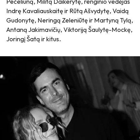
Pečeliūną, Militą Daikerytę, renginio vedėjas
Indrę Kavaliauskaitę ir Rūtą Ašvydytę, Vaidą
Gudonytę, Neringą Zeleniūtę ir Martyną Tylą,
Antaną Jakimavičių, Viktoriją Šaulytę-Mockę,
Joringį Šatą ir kitus.