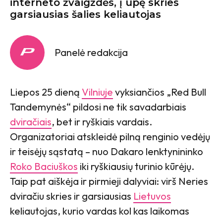
interneto žvaigždės, į upę skries
garsiausias šalies keliautojas
Panelė redakcija
Liepos 25 dieną
Vilniuje
vyksiančios „Red Bull
Tandemynės“ pildosi ne tik savadarbiais
dviračiais
, bet ir ryškiais vardais.
Organizatoriai atskleidė pilną renginio vedėjų
ir teisėjų sąstatą – nuo Dakaro lenktynininko
Roko Baciuškos
iki ryškiausių turinio kūrėjų.
Taip pat aiškėja ir pirmieji dalyviai: virš Neries
dviračiu skries ir garsiausias
Lietuvos
keliautojas, kurio vardas kol kas laikomas