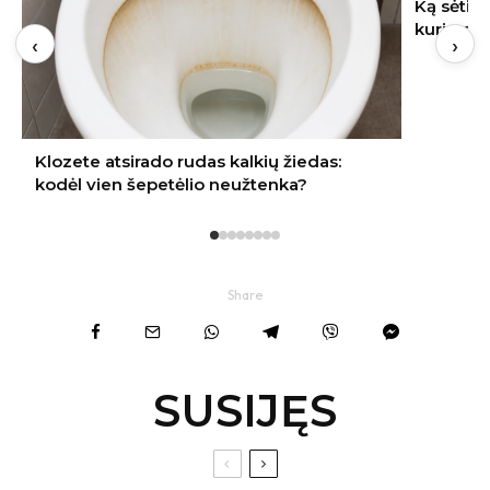
Ką sėti rugpjūtį Lietuvoje: 9 daržovės,
kurių derlių dar spėsite nuimti rudenį
‹
›
Share
SUSIJĘS