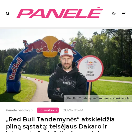
„Red Bull Tandemynės“, Armando Knezio nuotr.
Panelė redakcija
·
Laisvalaikis
·
2026-05-19
„Red Bull Tandemynės“ atskleidžia
pilną sąstatą: teisėjaus Dakaro ir