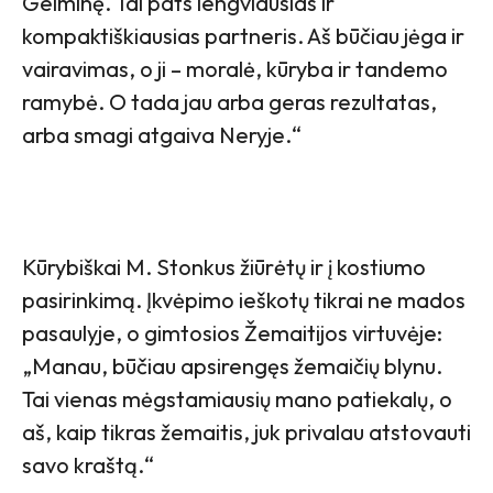
Gelminę. Tai pats lengviausias ir
kompaktiškiausias partneris. Aš būčiau jėga ir
vairavimas, o ji – moralė, kūryba ir tandemo
ramybė. O tada jau arba geras rezultatas,
arba smagi atgaiva Neryje.“
Kūrybiškai M. Stonkus žiūrėtų ir į kostiumo
pasirinkimą. Įkvėpimo ieškotų tikrai ne mados
pasaulyje, o gimtosios Žemaitijos virtuvėje:
„Manau, būčiau apsirengęs žemaičių blynu.
Tai vienas mėgstamiausių mano patiekalų, o
aš, kaip tikras žemaitis, juk privalau atstovauti
savo kraštą.“