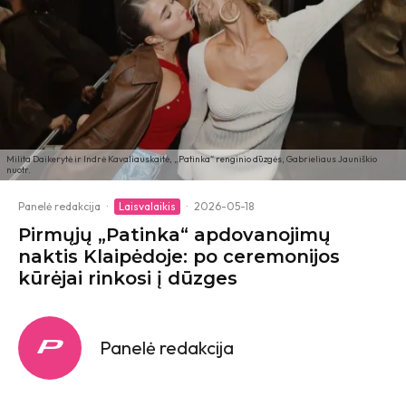
Milita Daikerytė ir Indrė Kavaliauskaitė, „Patinka“ renginio dūzgės, Gabrieliaus Jauniškio
nuotr.
Panelė redakcija
·
Laisvalaikis
·
2026-05-18
Pirmųjų „Patinka“ apdovanojimų
naktis Klaipėdoje: po ceremonijos
kūrėjai rinkosi į dūzges
Panelė redakcija