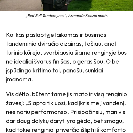
„Red Bull Tandemynės“, Armando Knezio nuotr.
Kol kas paslaptyje laikomas ir būsimas
tandeminio dviračio dizainas, tačiau, anot
turinio kūrėjo, svarbiausia šiame renginyje bus
ne idealiai švarus finišas, o geras šou. O be
įspūdingo kritimo tai, panašu, sunkiai
įmanoma.
Vis dėlto, būtent tame jis mato ir visą renginio
žavesį: „Slapta tikiuosi, kad įkrisime į vandenį,
nes noriu performanso. Prisipažinsiu, man vis
dar daug dalykų daryti yra gėda, bet smagu,
kad tokie renginiai priverčia išlipti iš komforto