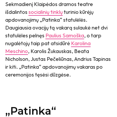
Sekmadienį Klaipėdos dramos teatre
išdalintos
socialinių tinklų
turinio kūrėjų
apdovanojimų „Patinka“ statulėlės.
Daugiausia ovacijų tą vakarą sulaukė net dvi
statulėles pelnęs
Paulius Samoška
, o tarp
nugalėtojų taip pat atsidūrė
Karolina
Meschino
, Karolis Žukauskas, Beata
Nicholson, Justas Pečeliūnas, Andrius Tapinas
ir kiti. „Patinka“ apdovanojimų vakaras po
ceremonijos tęsėsi dūzgėse.
„Patinka“