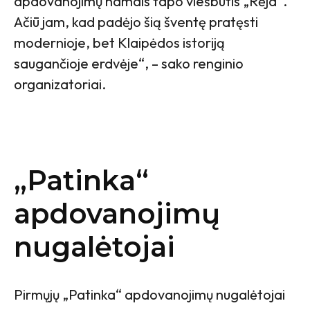
apdovanojimų namais tapo viešbutis „Rėja“.
Ačiū jam, kad padėjo šią šventę pratęsti
modernioje, bet Klaipėdos istoriją
saugančioje erdvėje“, – sako renginio
organizatoriai.
„Patinka“
apdovanojimų
nugalėtojai
Pirmųjų „Patinka“ apdovanojimų nugalėtojai