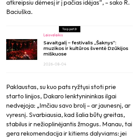
atkreipsiu dėmesį ir į pačias idėjas“, – sako R.
Baciuška.
Taip pat žr
Laisvalaikis
Savaitgalį – festivalis „Šaknys“:
muzikos ir kultūros šventė Dzūkijos
miškuose
2026-08-04
Paklaustas, su kuo pats ryžtųsi stoti prie
starto linijos, Dakaro lenktynininkas ilgai
nedvejoja: „Imčiau savo brolį – ar jaunesnį, ar
vyresnį. Svarbiausia, kad šalia būtų greitas,
stabilus ir nežioplinėjantis žmogus. Manau, tai
gera rekomendacija ir kitiems dalyviams: jei