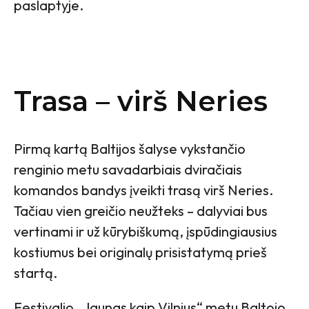
paslaptyje.
Trasa – virš Neries
Pirmą kartą Baltijos šalyse vykstančio
renginio metu savadarbiais dviračiais
komandos bandys įveikti trasą virš Neries.
Tačiau vien greičio neužteks – dalyviai bus
vertinami ir už kūrybiškumą, įspūdingiausius
kostiumus bei originalų prisistatymą prieš
startą.
Festivalio „Jaunas kaip Vilnius“ metu Baltojo