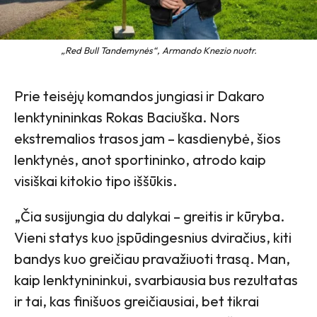
„Red Bull Tandemynės“, Armando Knezio nuotr.
Prie teisėjų komandos jungiasi ir Dakaro
lenktynininkas Rokas Baciuška. Nors
ekstremalios trasos jam – kasdienybė, šios
lenktynės, anot sportininko, atrodo kaip
visiškai kitokio tipo iššūkis.
„Čia susijungia du dalykai – greitis ir kūryba.
Vieni statys kuo įspūdingesnius dviračius, kiti
bandys kuo greičiau pravažiuoti trasą. Man,
kaip lenktynininkui, svarbiausia bus rezultatas
ir tai, kas finišuos greičiausiai, bet tikrai