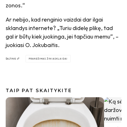
zonos.“
Ar nebijo, kad renginio vaizdai dar ilgai
sklandys internete? „Turiu didelę plikę, tad
gal ir būtų kiek juokinga, jei tapčiau memu“, –
juokiasi O. Jokubaitis.
ŠALTINIS
PRANEŠIMAS ŽINIASKLAIDAI
TAIP PAT SKAITYKITE
Indai po 
gali būti