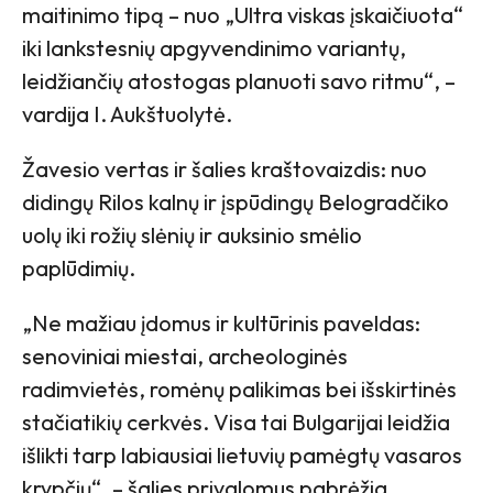
maitinimo tipą – nuo „Ultra viskas įskaičiuota“
iki lankstesnių apgyvendinimo variantų,
leidžiančių atostogas planuoti savo ritmu“, –
vardija I. Aukštuolytė.
Žavesio vertas ir šalies kraštovaizdis: nuo
didingų Rilos kalnų ir įspūdingų Belogradčiko
uolų iki rožių slėnių ir auksinio smėlio
paplūdimių.
„Ne mažiau įdomus ir kultūrinis paveldas:
senoviniai miestai, archeologinės
radimvietės, romėnų palikimas bei išskirtinės
stačiatikių cerkvės. Visa tai Bulgarijai leidžia
išlikti tarp labiausiai lietuvių pamėgtų vasaros
krypčių“, – šalies privalomus pabrėžia