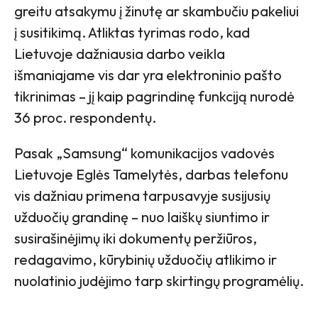
greitu atsakymu į žinutę ar skambučiu pakeliui
į susitikimą. Atliktas tyrimas rodo, kad
Lietuvoje dažniausia darbo veikla
išmaniajame vis dar yra elektroninio pašto
tikrinimas – jį kaip pagrindinę funkciją nurodė
36 proc. respondentų.
Pasak „Samsung“ komunikacijos vadovės
Lietuvoje Eglės Tamelytės, darbas telefonu
vis dažniau primena tarpusavyje susijusių
užduočių grandinę – nuo laiškų siuntimo ir
susirašinėjimų iki dokumentų peržiūros,
redagavimo, kūrybinių užduočių atlikimo ir
nuolatinio judėjimo tarp skirtingų programėlių.