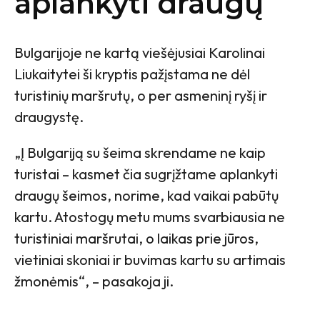
aplankyti draugų
Bulgarijoje ne kartą viešėjusiai Karolinai
Liukaitytei ši kryptis pažįstama ne dėl
turistinių maršrutų, o per asmeninį ryšį ir
draugystę.
„Į Bulgariją su šeima skrendame ne kaip
turistai – kasmet čia sugrįžtame aplankyti
draugų šeimos, norime, kad vaikai pabūtų
kartu. Atostogų metu mums svarbiausia ne
turistiniai maršrutai, o laikas prie jūros,
vietiniai skoniai ir buvimas kartu su artimais
žmonėmis“, – pasakoja ji.