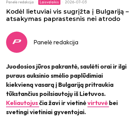
Panelė redakcija
·
Laisvalaikis
·
2026-07-03
Kodėl lietuviai vis sugrįžta į Bulgariją –
atsakymas paprastesnis nei atrodo
Panelė redakcija
Juodosios jūros pakrantė, saulėti orai ir ilgi
puraus auksinio smėlio paplūdimiai
kiekvieną vasarą į Bulgariją pritraukia
tūkstančius poilsiautojų iš Lietuvos.
Keliautojus
čia žavi ir vietinė
virtuvė
bei
svetingi vietiniai gyventojai.