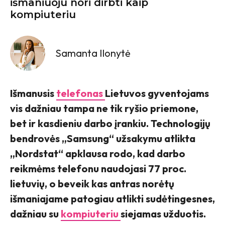
išmaniuoju nori dirbti kaip
kompiuteriu
Samanta Ilonytė
Išmanusis
telefonas
Lietuvos gyventojams
vis dažniau tampa ne tik ryšio priemone,
bet ir kasdieniu darbo įrankiu. Technologijų
bendrovės „Samsung“ užsakymu atlikta
„Nordstat“ apklausa rodo, kad darbo
reikmėms telefonu naudojasi 77 proc.
lietuvių, o beveik kas antras norėtų
išmaniajame patogiau atlikti sudėtingesnes,
dažniau su
kompiuteriu
siejamas užduotis.