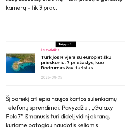
kamerą – tik 3 proc.
Taip pat žr
Laisvalaikis
Turkijos Rivjera su europietišku
prieskoniu: 7 priežastys, kuo
Bodrumas žavi turistus
2026-08-05
Šį poreikį atliepia naujos kartos sulenkiamų
telefonų sprendimai. Pavyzdžiui, „Galaxy
Fold7“ išmanusis turi didelį vidinį ekraną,
kuriame patogiau naudotis keliomis