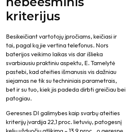
nebeesminis
kriterijus
Besikeičiant vartotojų įpročiams, keičiasi ir
tai, pagal ką jie vertina telefonus. Nors
baterijos veikimo laikas vis dar išlieka
svarbiausiu praktiniu aspektu, E. Tamelytė
pastebi, kad ateities išmanusis vis dažniau
siejamas ne tik su techniniais parametrais,
bet ir su tuo, kiek jis padeda dirbti greičiau bei
patogiau.
Geresnes DI galimybes kaip svarbų ateities
kriterijų įvardija 22,1 proc. lietuvių, patogesnį
kelių užduočių atlikimą – 13,9 proc., o geresnę