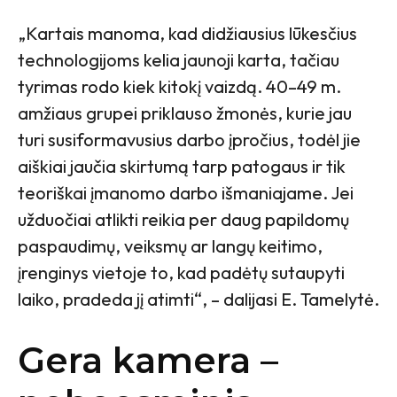
„Kartais manoma, kad didžiausius lūkesčius
technologijoms kelia jaunoji karta, tačiau
tyrimas rodo kiek kitokį vaizdą. 40–49 m.
amžiaus grupei priklauso žmonės, kurie jau
turi susiformavusius darbo įpročius, todėl jie
aiškiai jaučia skirtumą tarp patogaus ir tik
teoriškai įmanomo darbo išmaniajame. Jei
užduočiai atlikti reikia per daug papildomų
paspaudimų, veiksmų ar langų keitimo,
įrenginys vietoje to, kad padėtų sutaupyti
laiko, pradeda jį atimti“, – dalijasi E. Tamelytė.
Gera kamera –