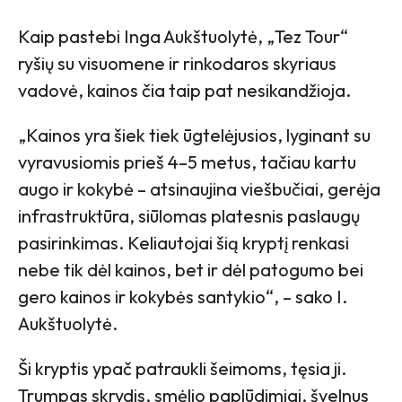
Kaip pastebi Inga Aukštuolytė, „Tez Tour“
ryšių su visuomene ir rinkodaros skyriaus
vadovė, kainos čia taip pat nesikandžioja.
„Kainos yra šiek tiek ūgtelėjusios, lyginant su
vyravusiomis prieš 4–5 metus, tačiau kartu
augo ir kokybė – atsinaujina viešbučiai, gerėja
infrastruktūra, siūlomas platesnis paslaugų
pasirinkimas. Keliautojai šią kryptį renkasi
nebe tik dėl kainos, bet ir dėl patogumo bei
gero kainos ir kokybės santykio“, – sako I.
Aukštuolytė.
Ši kryptis ypač patraukli šeimoms, tęsia ji.
Trumpas skrydis, smėlio paplūdimiai, švelnus