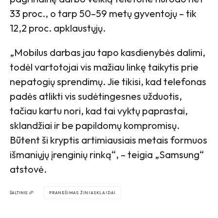
33 proc., o tarp 50–59 metų gyventojų – tik
12,2 proc. apklaustųjų.
„Mobilus darbas jau tapo kasdienybės dalimi,
todėl vartotojai vis mažiau linkę taikytis prie
nepatogių sprendimų. Jie tikisi, kad telefonas
padės atlikti vis sudėtingesnes užduotis,
tačiau kartu nori, kad tai vyktų paprastai,
sklandžiai ir be papildomų kompromisų.
Būtent ši kryptis artimiausiais metais formuos
išmaniųjų įrenginių rinką“, – teigia „Samsung“
atstovė.
ŠALTINIS
PRANEŠIMAS ŽINIASKLAIDAI