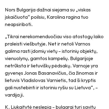
Nors Bulgarija dažnai siejama su „viskas
įskaičiuota“ poilsiu, Karolina ragina tuo
neapsiriboti.
„Tikrai nerekomenduočiau viso atostogų laiko
praleisti viešbutyje. Net ir netoli Varnos
galima rasti įdomių vietų – istorinių objektų,
vienuolynų, gamtos kampelių. Bulgarijoje
netrūksta ir lietuviškų pėdsakų. Varnoje yra
gyvenęs Jonas Basanavičius, čia žinomas ir
lietuvis Vladislovas Varnietis, tad ši kryptis
gali nustebinti ir istoriniu ryšiu su Lietuva“, –
vardija ji.
K. Liukaitytė neslepia – bulgarai turi savitų