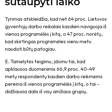
sutaupyti laiko
Tyrimas atskleidžia, kad net 64 proc. Lietuvos
gyventojų darbo reikalais kasdien naviguoja iš
vienos programėlės į kitą, o 47 proc. norėtų,
kad skirtingas programėles vienu metu
naudoti būtų patogiau.
E. Tamelytės teigimu, įdomu tai, kad
apklausos duomenimis 66,9 proc. 40–49
metų respondentų kasdien darbo reikmėms
pereina iš vienos programėlės į kitą, o tai –
didžiausia dalis iš visų amžiaus grupių.