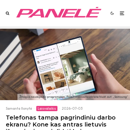
Žmogus naudoja dvi programėles „Fold7“ vidiniame ekrane Nuot. aut. „Samsung“
Samanta Ilonytė
·
Laisvalaikis
·
2026-07-03
Telefonas tampa pagrindiniu darbo
ekranu? Kone kas antras lietuvis