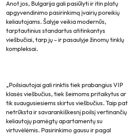
Anot jos, Bulgarija gali pasiūlyti ir itin platų
apgyvendinimo pasirinkimą įvairių poreikių
keliautojams. Šalyje veikia modernūs,
tarptautinius standartus atitinkantys
viešbučiai, tarp jų – ir pasaulyje žinomų tinklų
kompleksai.
„Poilsiautojai gali rinktis tiek prabangius VIP
klasės viešbučius, tiek šeimoms pritaikytus ar
tik suaugusiesiems skirtus viešbučius. Taip pat
netrūksta ir savarankiškesnį poilsį vertinančių
keliautojų pamėgtų apartamentų su
virtuvėlėmis. Pasirinkimo gausu ir pagal