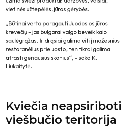
užima švieži produktai: daržovės, vaisiai,
vietinės užtepėlės, jūros gėrybės.
„Būtinai verta paragauti Juodosios jūros
krevečių – jas bulgarai valgo beveik kaip
saulėgrąžas. Ir drąsiai galima eiti į mažesnius
restoranėlius prie uosto, ten tikrai galima
atrasti geriausius skonius“, – sako K.
Liukaitytė.
Kviečia neapsiriboti
viešbučio teritorija