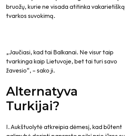
bruožų, kurie ne visada atitinka vakarietišką
tvarkos suvokimą.
„Jaučiasi, kad tai Balkanai. Ne visur taip
tvarkinga kaip Lietuvoje, bet tai turi savo
žavesio“, – sako ji.
Alternatyva
Turkijai?
I. Aukštuolytė atkreipia dėmesį, kad būtent
galimybė derinti paprastą poilsį prie jūros su