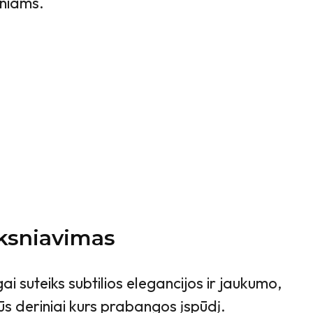
iniams.
ksniavimas
i suteiks subtilios elegancijos ir jaukumo,
sūs deriniai kurs prabangos įspūdį.