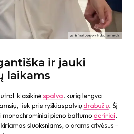
@cristinahudacov / Instagram nuotr.
antiška ir jauki
ų laikams
utrali klasikinė
spalva
, kurią lengva
 tamsių, tiek prie ryškiaspalvių
drabužių
. Šį
i monochrominiai pieno baltumo
deriniai
,
kiriamas sluoksniams, o orams atvėsus –