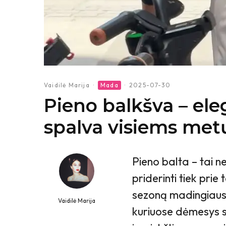
Vaidilė Marija
·
Mada
·
2025-07-30
Pieno balkšva – eleg
spalva visiems met
Pieno balta – tai ne
priderinti tiek prie
sezoną madingiaus
Vaidilė Marija
kuriuose dėmesys s