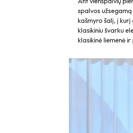
Ant vienspalvių pie
spalvos užsegamą ka
kašmyro šalį, į kur
klasikiniu švarku e
klasikinė liemenė i