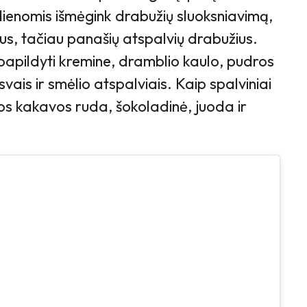
ienomis išmėgink drabužių sluoksniavimą,
us, tačiau panašių atspalvių drabužius.
papildyti kremine, dramblio kaulo, pudros
svais ir smėlio atspalviais. Kaip spalviniai
tos kakavos ruda, šokoladinė, juoda ir