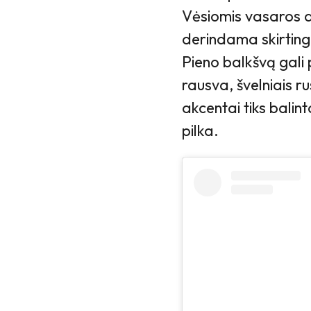
Vėsiomis vasaros d
derindama skirting
Pieno balkšvą gali 
rausva, švelniais ru
akcentai tiks balin
pilka.