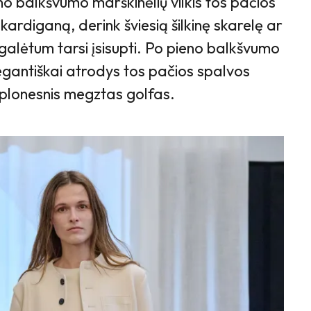
no balkšvumo marškinėlių vilkis tos pačios
rdiganą, derink šviesią šilkinę skarelę ar
į galėtum tarsi įsisupti. Po pieno balkšvumo
legantiškai atrodys tos pačios spalvos
r plonesnis megztas golfas.