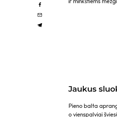
ir minkštiems mezg
Jaukus sluo
Pieno balta apranga
o vienspalviai švie