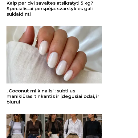
Kaip per dvi savaites atsikratyti 5 kg?
Specialistai perspėja: svarstyklės gali
suklaidinti
„Coconut milk nails“: subtilus
manikiūras, tinkantis ir įdegusiai odai, ir
biurui