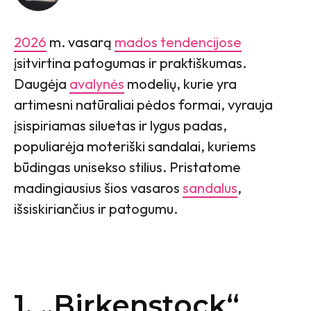
2026
m. vasarą
mados tendencijose
įsitvirtina patogumas ir praktiškumas.
Daugėja
avalynės
modelių, kurie yra
artimesni natūraliai pėdos formai, vyrauja
įsispiriamas siluetas ir lygus padas,
populiarėja moteriški sandalai, kuriems
būdingas unisekso stilius. Pristatome
madingiausius šios vasaros
sandalus
,
išsiskiriančius ir patogumu.
1. „Birkenstock“