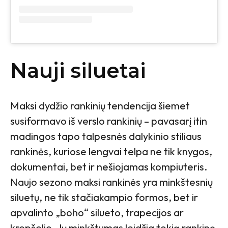
Nauji siluetai
Maksi dydžio rankinių tendencija šiemet
susiformavo iš verslo rankinių – pavasarį itin
madingos tapo talpesnės dalykinio stiliaus
rankinės, kuriose lengvai telpa ne tik knygos,
dokumentai, bet ir nešiojamas kompiuteris.
Naujo sezono maksi rankinės yra minkštesnių
siluetų, ne tik stačiakampio formos, bet ir
apvalinto „boho“ silueto, trapecijos ar
krepšelio. Jų minkštumas leidžia tokią rankinę