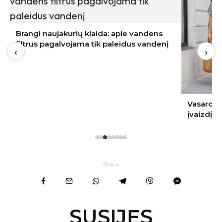
Brangi naujakurių klaida: apie vandens
filtrus pagalvojama tik paleidus vandenį
‹
›
Vasaros s
įvaizdį
Share
SUSIJĘS