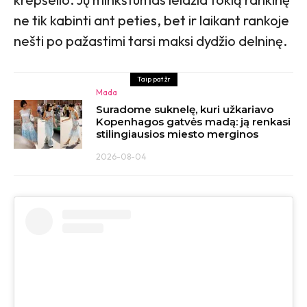
ne tik kabinti ant peties, bet ir laikant rankoje
nešti po pažastimi tarsi maksi dydžio delninę.
Taip pat žr
Mada
Suradome suknelę, kuri užkariavo
Kopenhagos gatvės madą: ją renkasi
stilingiausios miesto merginos
2026-08-04