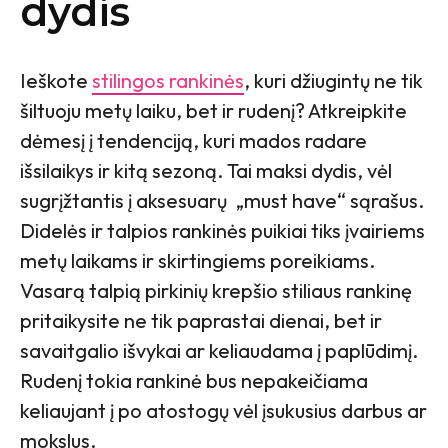
dydis
Ieškote
stilingos rankinės
, kuri džiugintų ne tik
šiltuoju metų laiku, bet ir rudenį? Atkreipkite
dėmesį į tendenciją, kuri mados radare
išsilaikys ir kitą sezoną. Tai maksi dydis, vėl
sugrįžtantis į aksesuarų „must have“ sąrašus.
Didelės ir talpios rankinės puikiai tiks įvairiems
metų laikams ir skirtingiems poreikiams.
Vasarą talpią pirkinių krepšio stiliaus rankinę
pritaikysite ne tik paprastai dienai, bet ir
savaitgalio išvykai ar keliaudama į paplūdimį.
Rudenį tokia rankinė bus nepakeičiama
keliaujant į po atostogų vėl įsukusius darbus ar
mokslus.