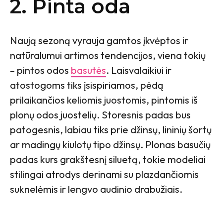
2. Pinta oda
Naują sezoną vyrauja gamtos įkvėptos ir
natūralumui artimos tendencijos, viena tokių
– pintos odos
basutės
. Laisvalaikiui ir
atostogoms tiks įsispiriamos, pėdą
prilaikančios keliomis juostomis, pintomis iš
plonų odos juostelių. Storesnis padas bus
patogesnis, labiau tiks prie džinsų, lininių šortų
ar madingų kiulotų tipo džinsų. Plonas basučių
padas kurs grakštesnį siluetą, tokie modeliai
stilingai atrodys derinami su plazdančiomis
suknelėmis ir lengvo audinio drabužiais.