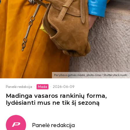
Paryžiaus gatvės mada, photo-lime / Shutterstock nuotr.
Panelė redakcija
·
Mada
·
2026-06-09
Madinga vasaros rankinių forma,
lydėsianti mus ne tik šį sezoną
Panelė redakcija