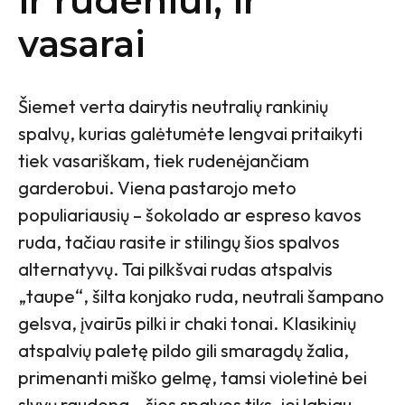
ir rudeniui, ir
vasarai
Šiemet verta dairytis neutralių rankinių
spalvų, kurias galėtumėte lengvai pritaikyti
tiek vasariškam, tiek rudenėjančiam
garderobui. Viena pastarojo meto
populiariausių – šokolado ar espreso kavos
ruda, tačiau rasite ir stilingų šios spalvos
alternatyvų. Tai pilkšvai rudas atspalvis
„taupe“, šilta konjako ruda, neutrali šampano
gelsva, įvairūs pilki ir chaki tonai. Klasikinių
atspalvių paletę pildo gili smaragdų žalia,
primenanti miško gelmę, tamsi violetinė bei
slyvų raudona – šios spalvos tiks, jei labiau