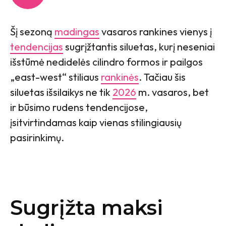
Šį sezoną
madingas
vasaros rankines vienys į
tendencijas
sugrįžtantis siluetas, kurį neseniai
išstūmė nedidelės cilindro formos ir pailgos
„east-west“ stiliaus
rankinės
. Tačiau šis
siluetas išsilaikys ne tik
2026
m. vasaros, bet
ir būsimo rudens tendencijose,
įsitvirtindamas kaip vienas stilingiausių
pasirinkimų.
Sugrįžta maksi