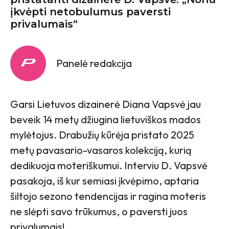
įkvėpti netobulumus paversti
privalumais“
Panelė redakcija
Garsi Lietuvos dizainerė Diana Vapsvė jau
beveik 14 metų džiugina lietuviškos mados
mylėtojus. Drabužių kūrėja pristato 2025
metų pavasario-vasaros kolekciją, kurią
dedikuoja moteriškumui. Interviu D. Vapsvė
pasakoja, iš kur semiasi įkvėpimo, aptaria
šiltojo sezono tendencijas ir ragina moteris
ne slėpti savo trūkumus, o paversti juos
privalumais!