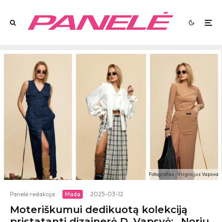
Fotografas : Virginijus Vapsva
Panelė redakcija
·
Mada
·
2025-03-12
Moteriškumui dedikuotą kolekciją
pristatanti dizainerė D. Vapsvė: „Noriu