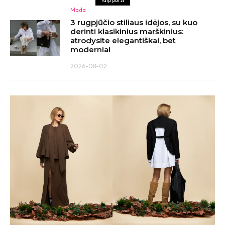
Taip pat žr
Mada
3 rugpjūčio stiliaus idėjos, su kuo
derinti klasikinius marškinius:
atrodysite elegantiškai, bet
moderniai
2026-08-02