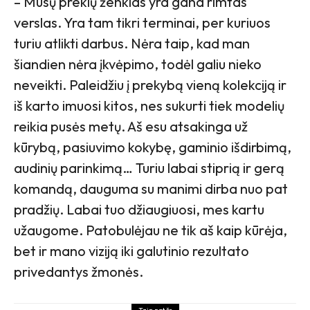
– Mūsų prekių ženklas yra gana rimtas
verslas. Yra tam tikri terminai, per kuriuos
turiu atlikti darbus. Nėra taip, kad man
šiandien nėra įkvėpimo, todėl galiu nieko
neveikti. Paleidžiu į prekybą vieną kolekciją ir
iš karto imuosi kitos, nes sukurti tiek modelių
reikia pusės metų. Aš esu atsakinga už
kūrybą, pasiuvimo kokybę, gaminio išdirbimą,
audinių parinkimą… Turiu labai stiprią ir gerą
komandą, dauguma su manimi dirba nuo pat
pradžių. Labai tuo džiaugiuosi, mes kartu
užaugome. Patobulėjau ne tik aš kaip kūrėja,
bet ir mano viziją iki galutinio rezultato
privedantys žmonės.