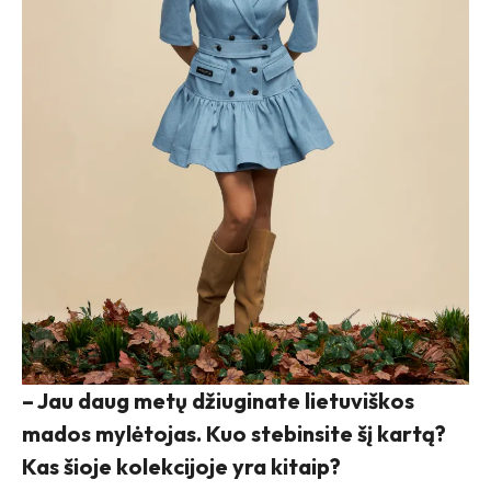
– Jau daug metų džiuginate lietuviškos
mados mylėtojas. Kuo stebinsite šį kartą?
Kas šioje kolekcijoje yra kitaip?