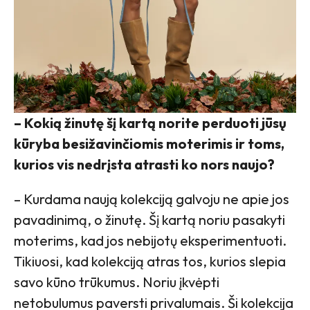
– Kokią žinutę šį kartą norite perduoti jūsų
kūryba besižavinčiomis moterimis ir toms,
kurios vis nedrįsta atrasti ko nors naujo?
– Kurdama naują kolekciją galvoju ne apie jos
pavadinimą, o žinutę. Šį kartą noriu pasakyti
moterims, kad jos nebijotų eksperimentuoti.
Tikiuosi, kad kolekciją atras tos, kurios slepia
savo kūno trūkumus. Noriu įkvėpti
netobulumus paversti privalumais. Ši kolekcija