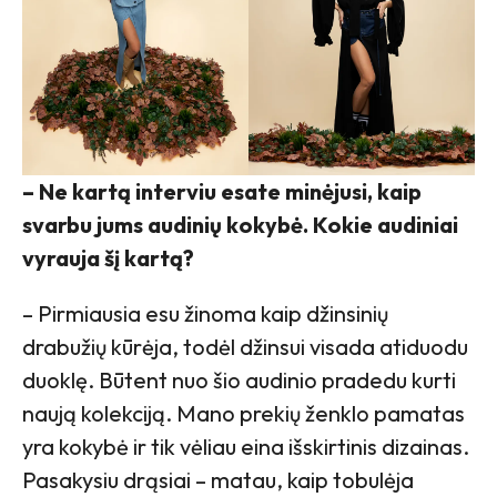
– Ne kartą interviu esate minėjusi, kaip
svarbu jums audinių kokybė. Kokie audiniai
vyrauja šį kartą?
– Pirmiausia esu žinoma kaip džinsinių
drabužių kūrėja, todėl džinsui visada atiduodu
duoklę. Būtent nuo šio audinio pradedu kurti
naują kolekciją. Mano prekių ženklo pamatas
yra kokybė ir tik vėliau eina išskirtinis dizainas.
Pasakysiu drąsiai – matau, kaip tobulėja