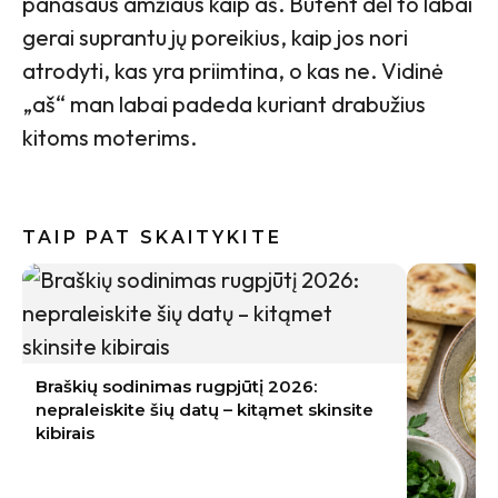
panašaus amžiaus kaip aš. Būtent dėl to labai
gerai suprantu jų poreikius, kaip jos nori
atrodyti, kas yra priimtina, o kas ne. Vidinė
„aš“ man labai padeda kuriant drabužius
kitoms moterims.
TAIP PAT SKAITYKITE
Braškių sodinimas rugpjūtį 2026:
nepraleiskite šių datų – kitąmet skinsite
kibirais