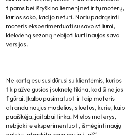
tipams bei išryškina liemenį net ir tų moterų,
kurios sako, kad jo neturi. Noriu padrąsinti
moteris eksperimentuoti su savo stiliumi,
kiekvieną sezoną nebijoti kurti naujos savo
versijos.
Ne kartą esu susidūrusi su klientėmis, kurios
tik pažvelgusios į suknelę tikina, kad ši ne jos
figūrai. Įkalbu pasimatuoti ir taip moteris
atranda naujus modelius, siluetus, kurie, kaip
paaiškėja, jai labai tinka. Mielos moterys,
nebijokite eksperimentuoti, išmėginti naujų
dalykų, atraskite savo naująjį „aš“.