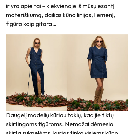
ir yra apie tai – kiekvienoje iš mūsų esantį
moteriškumą, dailias kūno linijas, liemenį,
figūrą kaip gitara…
Daugelį modelių kūriau tokių, kad jie tiktų
skirtingoms figūroms. Nemažai dėmesio
skirta suknelėms, kurios tinka visiems kūno