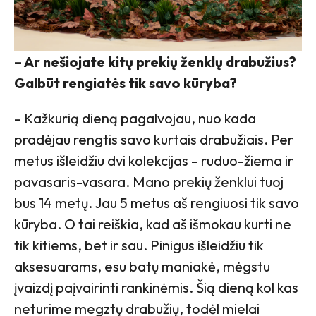
– Ar nešiojate kitų prekių ženklų drabužius?
Galbūt rengiatės tik savo kūryba?
– Kažkurią dieną pagalvojau, nuo kada
pradėjau rengtis savo kurtais drabužiais. Per
metus išleidžiu dvi kolekcijas – ruduo-žiema ir
pavasaris-vasara. Mano prekių ženklui tuoj
bus 14 metų. Jau 5 metus aš rengiuosi tik savo
kūryba. O tai reiškia, kad aš išmokau kurti ne
tik kitiems, bet ir sau. Pinigus išleidžiu tik
aksesuarams, esu batų maniakė, mėgstu
įvaizdį paįvairinti rankinėmis. Šią dieną kol kas
neturime megztų drabužių, todėl mielai