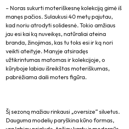
– Noras sukurti moteriškesnę kolekciją gimė iš
manęs pačios. Sulaukusi 40 metų pajutau,
kad noriu atrodyti solidesnė. Tokio amžiaus
jau esi kai ką nuveikęs, natūraliai ateina
branda, žinojimas, kas tu toks esi ir ką nori
veikti ateityje. Manyje atsiradęs
užtikrintumas matomas ir kolekcijoje, o
kūryboje labiau išreikštas moteriškumas,
pabrėžiama daili moters figūra.
Šį sezoną mažiau rinkausi „oversize“ siluetus.
Dauguma modelių paryškina kūno formas,
yra labiau prigludę, tačiau kartu ir modernūs.