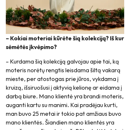
– Kokiai moteriai kūrėte šią kolekciją? Iš kur
sėmėtės įkvėpimo?
– Kurdama šią kolekciją galvojau apie tai, ką
moteris norėtų rengtis leisdama šiltą vakarą
mieste, per atostogas prie jūros, vykdama į
kruizą, išsiruošusi į aktyvią kelionę ar eidama į
darbą biure. Mano klientė yra brandi moteris,
auganti kartu su manimi. Kai pradėjau kurti,
man buvo 25 metai ir tokio pat amžiaus buvo
mano klientės. Šiandien mano klientės yra