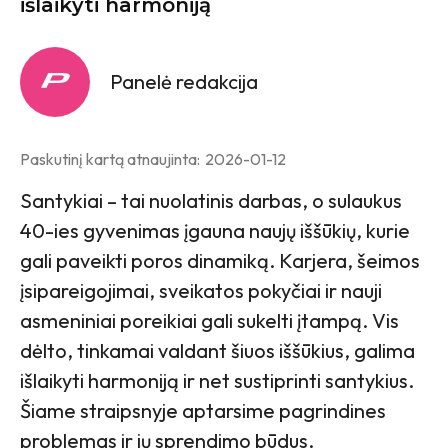
išlaikyti harmoniją
Panelė redakcija
Paskutinį kartą atnaujinta:
2026-01-12
Santykiai – tai nuolatinis darbas, o sulaukus
40-ies gyvenimas įgauna naujų iššūkių, kurie
gali paveikti poros dinamiką. Karjera, šeimos
įsipareigojimai, sveikatos pokyčiai ir nauji
asmeniniai poreikiai gali sukelti įtampą. Vis
dėlto, tinkamai valdant šiuos iššūkius, galima
išlaikyti harmoniją ir net sustiprinti santykius.
Šiame straipsnyje aptarsime pagrindines
problemas ir jų sprendimo būdus.