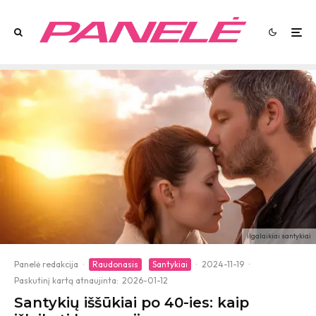
ilgalaikiai santykiai
Panelė redakcija
·
Raudonasis
Santykiai
·
2024-11-19
·
Paskutinį kartą atnaujinta:
2026-01-12
Santykių iššūkiai po 40-ies: kaip