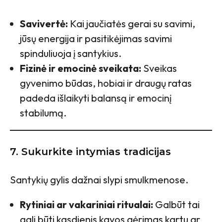
Savivertė:
Kai jaučiatės gerai su savimi,
jūsų energija ir pasitikėjimas savimi
spinduliuoja į santykius.
Fizinė ir emocinė sveikata:
Sveikas
gyvenimo būdas, hobiai ir draugų ratas
padeda išlaikyti balansą ir emocinį
stabilumą.
7. Sukurkite intymias tradicijas
Santykių gylis dažnai slypi smulkmenose.
Rytiniai ar vakariniai ritualai:
Galbūt tai
gali būti kasdienis kavos gėrimas kartu ar