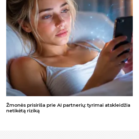
Žmonės prisiriša prie AI partnerių: tyrimai atskleidžia
netikėtą riziką