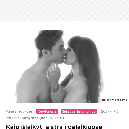
kaip patirti orgazmą
Panelė redakcija
·
Raudonasis
Seksas ir Intymumas
·
2024-11-16
·
Paskutinį kartą atnaujinta:
2026-01-11
Kaip išlaikyti aistrą ilgalaikiuose