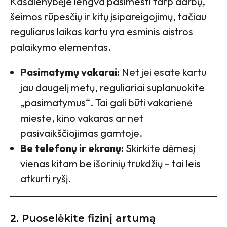
Kasdienybėje lengva pasimesti tarp darbų,
šeimos rūpesčių ir kitų įsipareigojimų, tačiau
reguliarus laikas kartu yra esminis aistros
palaikymo elementas.
Pasimatymų vakarai:
Net jei esate kartu
jau daugelį metų, reguliariai suplanuokite
„pasimatymus“. Tai gali būti vakarienė
mieste, kino vakaras ar net
pasivaikščiojimas gamtoje.
Be telefonų ir ekranų:
Skirkite dėmesį
vienas kitam be išorinių trukdžių – tai leis
atkurti ryšį.
2. Puoselėkite fizinį artumą