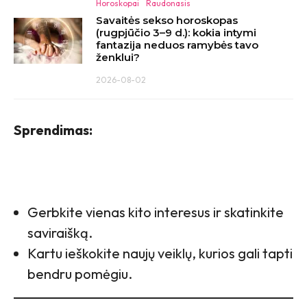
Horoskopai
Raudonasis
Savaitės sekso horoskopas
(rugpjūčio 3–9 d.): kokia intymi
fantazija neduos ramybės tavo
ženklui?
2026-08-02
Sprendimas:
Gerbkite vienas kito interesus ir skatinkite
saviraišką.
Kartu ieškokite naujų veiklų, kurios gali tapti
bendru pomėgiu.