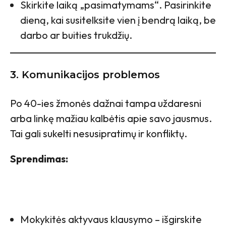
Skirkite laiką „pasimatymams“. Pasirinkite
dieną, kai susitelksite vien į bendrą laiką, be
darbo ar buities trukdžių.
3. Komunikacijos problemos
Po 40-ies žmonės dažnai tampa uždaresni
arba linkę mažiau kalbėtis apie savo jausmus.
Tai gali sukelti nesusipratimų ir konfliktų.
Sprendimas:
Mokykitės aktyvaus klausymo – išgirskite