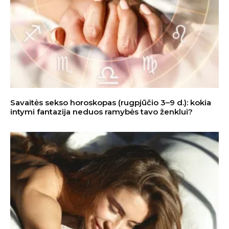
Savaitės sekso horoskopas (rugpjūčio 3–9 d.): kokia
intymi fantazija neduos ramybės tavo ženklui?