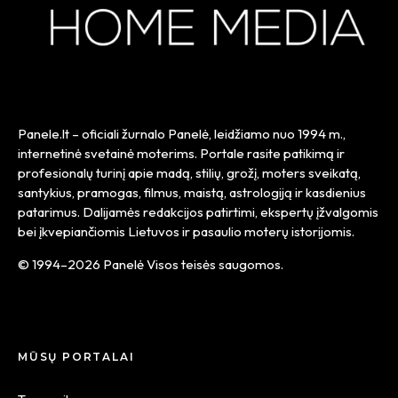
Panele.lt
– oficiali žurnalo Panelė, leidžiamo nuo
1994 m.
,
internetinė svetainė moterims. Portale rasite patikimą ir
profesionalų turinį apie madą, stilių, grožį, moters sveikatą,
santykius, pramogas, filmus, maistą, astrologiją ir kasdienius
patarimus. Dalijamės redakcijos patirtimi, ekspertų įžvalgomis
bei įkvepiančiomis Lietuvos ir pasaulio moterų istorijomis.
© 1994–2026 Panelė Visos teisės saugomos.
MŪSŲ PORTALAI