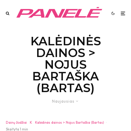
KALĖDINĖS
DAINOS >
NOJUS
BARTAŠKA
(BARTAS)
Naujausias
Dainų žodžiai
K
Kalėdinės dainos > Nojus Bartaška (Bartas)
·
Skaityta 1 min