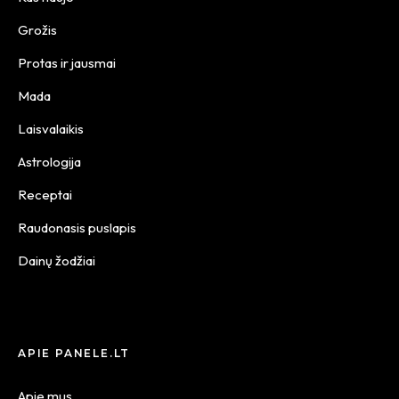
Grožis
Protas ir jausmai
Mada
Laisvalaikis
Astrologija
Receptai
Raudonasis puslapis
Dainų žodžiai
APIE PANELE.LT
Apie mus