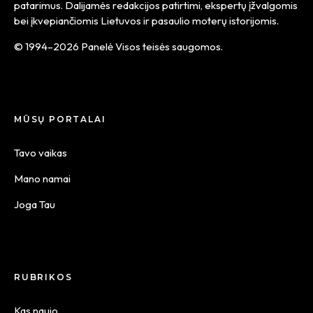
patarimus. Dalijamės redakcijos patirtimi, ekspertų įžvalgomis
bei įkvepiančiomis Lietuvos ir pasaulio moterų istorijomis.
© 1994–2026 Panelė Visos teisės saugomos.
MŪSŲ PORTALAI
Tavo vaikas
Mano namai
Joga Tau
RUBRIKOS
Kas naujo