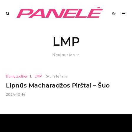
LMP
Naujausias
Dainų žodžiai
L
LMP
·
Skaityta 1 min
Lipnūs Macharadžos Pirštai – Šuo
2024-10-14