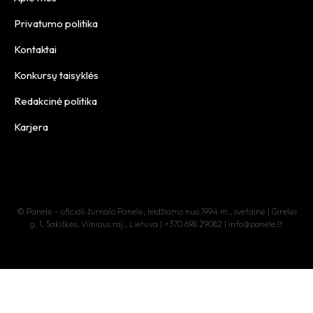
Privatumo politika
Kontaktai
Konkursų taisyklės
Redakcinė politika
Karjera
© Panelė – oficiali žurnalo Panelė, leidžiamo nuo 1994 m., svetainė | Girelės
g. 1, Sakiškės, Vilniaus raj., Lietuva | +370 698 29082 | info@panele.lt