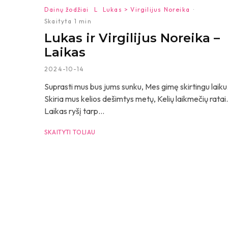
Dainų žodžiai
L
Lukas > Virgilijus Noreika
·
Skaityta 1 min
Lukas ir Virgilijus Noreika –
Laikas
2024-10-14
Suprasti mus bus jums sunku, Mes gimę skirtingu laiku
Skiria mus kelios dešimtys metų, Kelių laikmečių ratai.
Laikas ryšį tarp...
SKAITYTI TOLIAU