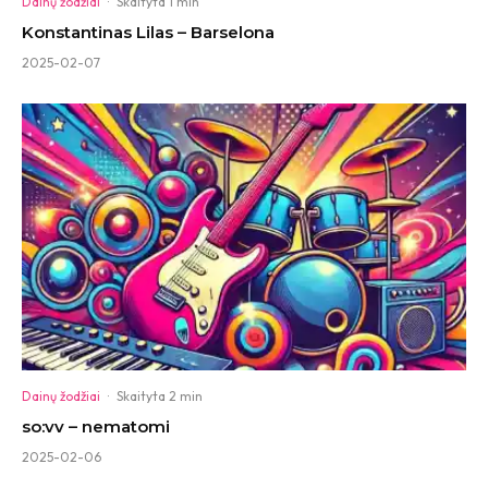
Dainų žodžiai
·
Skaityta 1 min
Konstantinas Lilas – Barselona
2025-02-07
Dainų žodžiai
·
Skaityta 2 min
so:vv – nematomi
2025-02-06