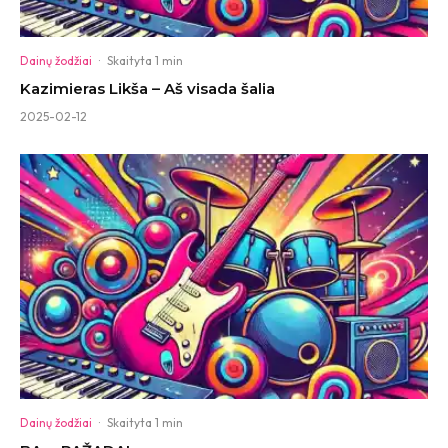
Dainų žodžiai
·
Skaityta 1 min
Kazimieras Likša – Aš visada šalia
2025-02-12
Dainų žodžiai
·
Skaityta 1 min