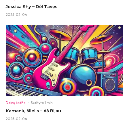
Jessica Shy – Dėl Tavęs
2025-02-04
Dainų žodžiai
·
Skaityta 1 min
Kamanių šilelis – Aš Bijau
2025-02-04