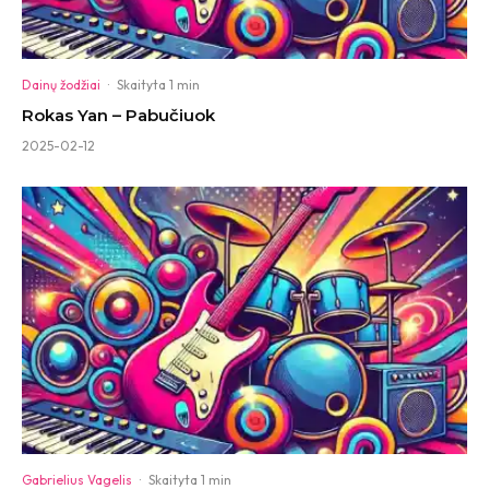
Dainų žodžiai
·
Skaityta 1 min
Rokas Yan – Pabučiuok
2025-02-12
Gabrielius Vagelis
·
Skaityta 1 min