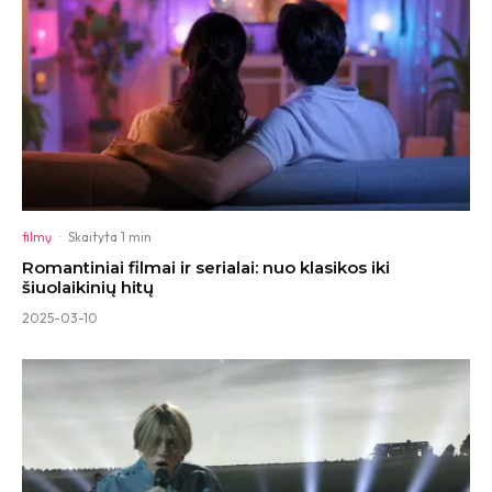
filmų
·
Skaityta 1 min
Romantiniai filmai ir serialai: nuo klasikos iki
šiuolaikinių hitų
2025-03-10