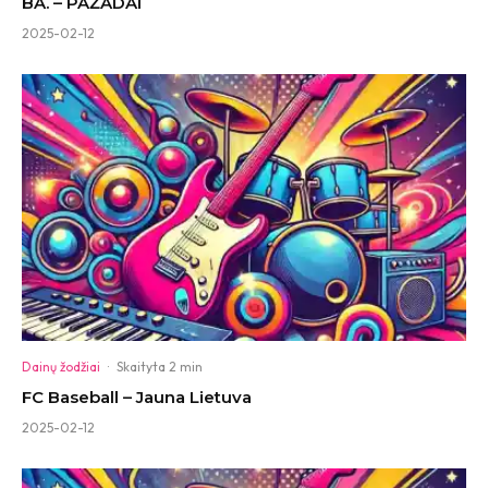
BA. – PAŽADAI
2025-02-12
Dainų žodžiai
·
Skaityta 2 min
FC Baseball – Jauna Lietuva
2025-02-12