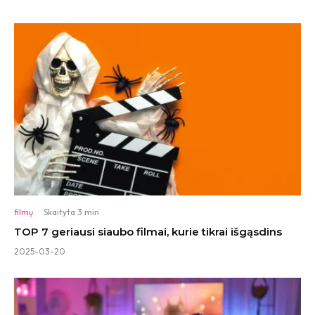
filmų
·
Skaityta 3 min
TOP 7 geriausi siaubo filmai, kurie tikrai išgąsdins
2025-03-20