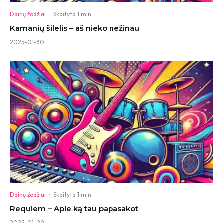
Dainų žodžiai
·
Skaityta 1 min
Kamanių šilelis – aš nieko nežinau
2025-01-30
Dainų žodžiai
·
Skaityta 1 min
Requiem – Apie ką tau papasakot
2025-01-29