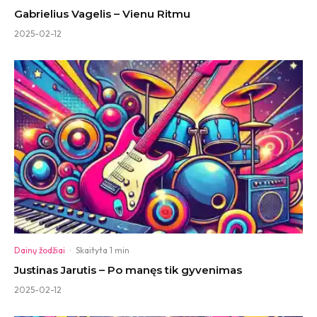
Gabrielius Vagelis – Vienu Ritmu
2025-02-12
Dainų žodžiai
·
Skaityta 1 min
Justinas Jarutis – Po manęs tik gyvenimas
2025-02-12