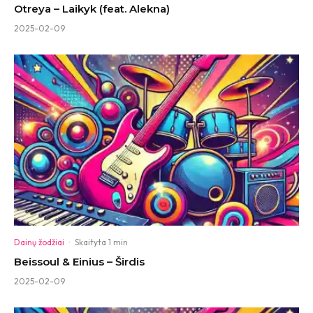
Otreya – Laikyk (feat. Alekna)
2025-02-09
Dainų žodžiai
·
Skaityta 1 min
Beissoul & Einius – Širdis
2025-02-09