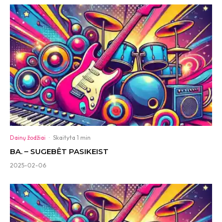
Dainų žodžiai
·
Skaityta 1 min
BA. – SUGEBĖT PASIKEIST
2025-02-06