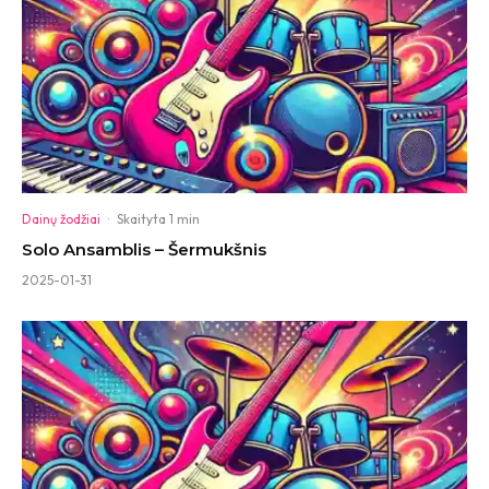
Dainų žodžiai
·
Skaityta 1 min
Solo Ansamblis – Šermukšnis
2025-01-31