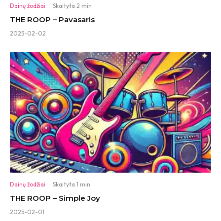
Dainų žodžiai
·
Skaityta 2 min
THE ROOP – Pavasaris
2025-02-02
Dainų žodžiai
·
Skaityta 1 min
THE ROOP – Simple Joy
2025-02-01