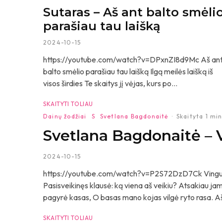
Sutaras – Aš ant balto smėli
parašiau tau laišką
2024-10-15
https://youtube.com/watch?v=DPxnZI8d9Mc Aš an
balto smėlio parašiau tau laišką Ilgą meilės laišką iš
visos širdies Te skaitys jį vėjas, kurs po...
SKAITYTI TOLIAU
Dainų žodžiai
S
Svetlana Bagdonaitė
·
Skaityta 1 mi
Svetlana Bagdonaitė – V
2024-10-15
https://youtube.com/watch?v=P2S72DzD7Ck Vinguriavo 
Pasisveikinęs klausė: ką viena aš veikiu? Atsakiau jam:
pagyrė kasas, O basas mano kojas vilgė ryto rasa. Aš ė
SKAITYTI TOLIAU