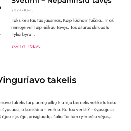
Svetimi – Nepamiršiu tavęs
o
2024-10-15
Toks keistas tas jausmas, Kaip liūdna ir tuščia… Ir aš
minioje vėl Taip ieškau tavęs. Tos ašaros skruostu
Tyliai byra...
t
SKAITYTI TOLIAU
n
inguriavo takelis
takelis tarp arimų pilkų Ir atėjo bernelis netikėtu laiku.
 šypsausi, o kai liūdna – verkiu. Ko tau verkti? – šypsojos ir
jau ir jis ėjo, prisiglaudęs šalia Tartum rytmečio vėjas,...