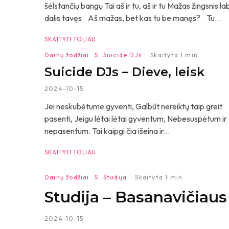
šėlstančių bangų Tai aš ir tu, aš ir tu Mažas žingsni
dalis tavęs Aš mažas, bet kas tu be manęs? Tu...
SKAITYTI TOLIAU
Dainų žodžiai
S
Suicide DJs
·
Skaityta 1 min
Suicide DJs – Dieve, leisk
2024-10-15
Jei neskubėtume gyventi, Galbūt nereiktų taip greit
pasenti, Jeigu lėtai lėtai gyventum, Nebesuspėtum ir
nepasentum. Tai kaipgi čia išeina ir...
SKAITYTI TOLIAU
Dainų žodžiai
S
Studija
·
Skaityta 1 min
Studija – Basanavičiaus
2024-10-15