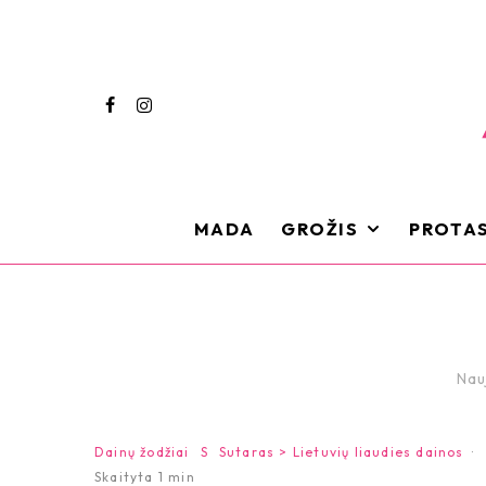
MADA
GROŽIS
PROTAS
Nau
Dainų žodžiai
S
Sutaras > Lietuvių liaudies dainos
·
Skaityta 1 min