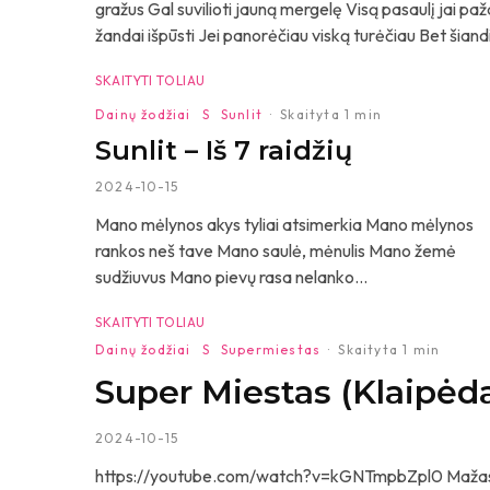
gražus Gal suvilioti jauną mergelę Visą pasaulį jai pa
žandai išpūsti Jei panorėčiau viską turėčiau Bet šiand
SKAITYTI TOLIAU
Dainų žodžiai
S
Sunlit
·
Skaityta 1 min
Sunlit – Iš 7 raidžių
2024-10-15
Mano mėlynos akys tyliai atsimerkia Mano mėlynos
rankos neš tave Mano saulė, mėnulis Mano žemė
sudžiuvus Mano pievų rasa nelanko...
SKAITYTI TOLIAU
Dainų žodžiai
S
Supermiestas
·
Skaityta 1 min
Super Miestas (Klaipėd
2024-10-15
https://youtube.com/watch?v=kGNTmpbZpl0 Mažas žieda