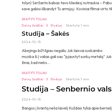
tolyn) Seržanto balsas tavo kliedesį nutraukia – Pabusk
save galėsi išbandyt Tu armijoj- Koviniai filmai virto 
SKAITYTI TOLIAU
Dainų žodžiai
S
Studija
·
Skaityta 1 min
Studija – Šakės
2024-10-15
Abejingu būt ilgiau negaliu Juk laisvai suskambo
muzika ši Į valias gali sau “pjaustyt sunkų metalą” Juk
žinai, kad nieks...
SKAITYTI TOLIAU
Dainų žodžiai
S
Studija
·
Skaityta 1 min
Studija – Senbernio val
2024-10-15
Bangos į krantą neša laivelį Kuždasi tyliai apie bernel