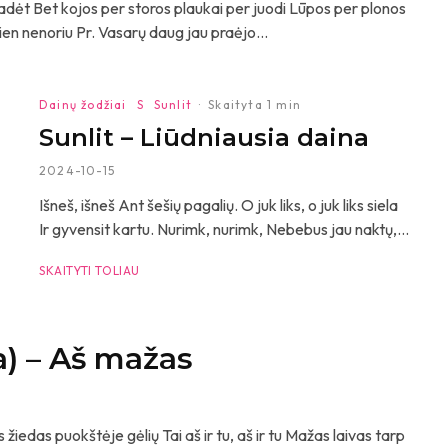
žadėt Bet kojos per storos plaukai per juodi Lūpos per plonos
ien nenoriu Pr. Vasarų daug jau praėjo...
Dainų žodžiai
S
Sunlit
·
Skaityta 1 min
Sunlit – Liūdniausia daina
2024-10-15
Išneš, išneš Ant šešių pagalių. O juk liks, o juk liks siela
Ir gyvensit kartu. Nurimk, nurimk, Nebebus jau naktų,...
SKAITYTI TOLIAU
a) – Aš mažas
s puokštėje gėlių Tai aš ir tu, aš ir tu Mažas laivas tarp