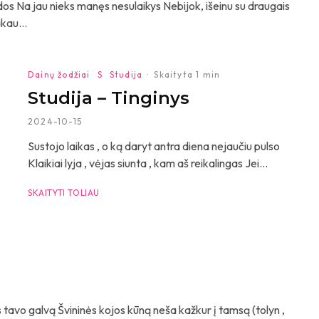
os Na jau nieks manęs nesulaikys Nebijok, išeinu su draugais
kau...
Dainų žodžiai
S
Studija
·
Skaityta 1 min
Studija – Tinginys
2024-10-15
Sustojo laikas , o ką daryt antra diena nejaučiu pulso
Klaikiai lyja , vėjas siunta , kam aš reikalingas Jei...
SKAITYTI TOLIAU
 tavo galvą Švininės kojos kūną neša kažkur į tamsą (tolyn ,