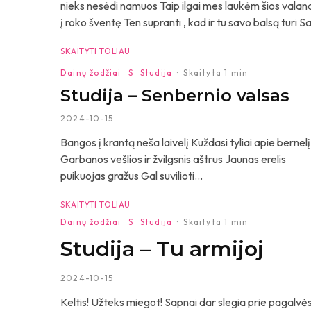
nieks nesėdi namuos Taip ilgai mes laukėm šios valand
į roko šventę Ten supranti , kad ir tu savo balsą turi Sa
SKAITYTI TOLIAU
Dainų žodžiai
S
Studija
·
Skaityta 1 min
Studija – Senbernio valsas
2024-10-15
Bangos į krantą neša laivelį Kuždasi tyliai apie bernelį
Garbanos vešlios ir žvilgsnis aštrus Jaunas erelis
puikuojas gražus Gal suvilioti...
SKAITYTI TOLIAU
Dainų žodžiai
S
Studija
·
Skaityta 1 min
Studija – Tu armijoj
2024-10-15
Keltis! Užteks miegot! Sapnai dar slegia prie pagalvės