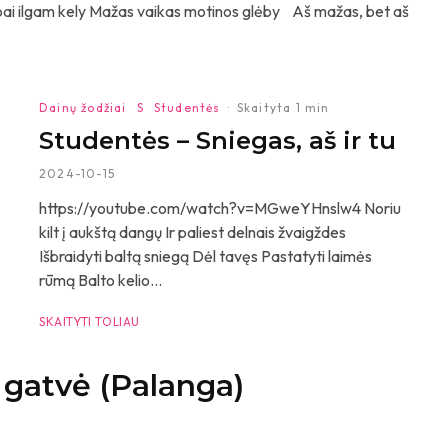
s labai ilgam kely Mažas vaikas motinos glėby Aš mažas, bet aš
Dainų žodžiai
S
Studentės
·
Skaityta 1 min
Studentės – Sniegas, aš ir tu
2024-10-15
https://youtube.com/watch?v=MGweYHnslw4 Noriu
kilt į aukštą dangų Ir paliest delnais žvaigždes
Išbraidyti baltą sniegą Dėl tavęs Pastatyti laimės
rūmą Balto kelio...
SKAITYTI TOLIAU
 gatvė (Palanga)