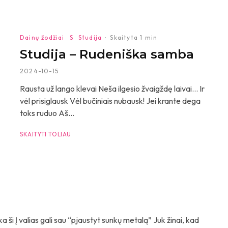
Dainų žodžiai
S
Studija
·
Skaityta 1 min
Studija – Rudeniška samba
2024-10-15
Rausta už lango klevai Neša ilgesio žvaigždę laivai… Ir
vėl prisiglausk Vėl bučiniais nubausk! Jei krante dega
toks ruduo Aš...
SKAITYTI TOLIAU
 ši Į valias gali sau “pjaustyt sunkų metalą” Juk žinai, kad