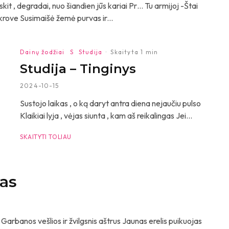
it , degradai, nuo šiandien jūs kariai Pr… Tu armijoj -Štai
tikrove Susimaišė žemė purvas ir...
Dainų žodžiai
S
Studija
·
Skaityta 1 min
Studija – Tinginys
2024-10-15
Sustojo laikas , o ką daryt antra diena nejaučiu pulso
Klaikiai lyja , vėjas siunta , kam aš reikalingas Jei...
SKAITYTI TOLIAU
sas
į Garbanos vešlios ir žvilgsnis aštrus Jaunas erelis puikuojas