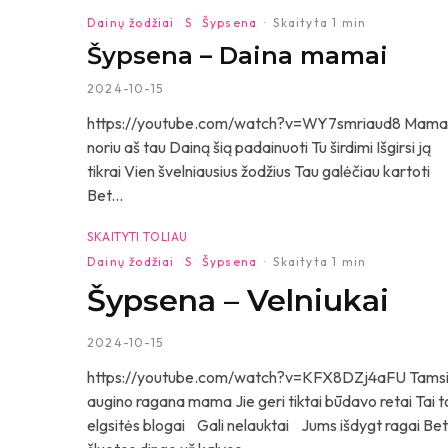
Dainų žodžiai
S
Šypsena
·
Skaityta 1 min
Šypsena – Daina mamai
2024-10-15
https://youtube.com/watch?v=WY7smriaud8 Mama
noriu aš tau Dainą šią padainuoti Tu širdimi Išgirsi ją
tikrai Vien švelniausius žodžius Tau galėčiau kartoti
Bet...
SKAITYTI TOLIAU
Dainų žodžiai
S
Šypsena
·
Skaityta 1 min
Šypsena – Velniukai
2024-10-15
https://youtube.com/watch?v=KFX8DZj4aFU Tamsia
augino ragana mama Jie geri tiktai būdavo retai Tai
elgsitės blogai Gali nelauktai Jums išdygt ragai Bet