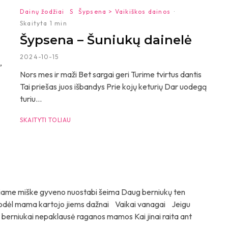
Dainų žodžiai
S
Šypsena > Vaikiškos dainos
·
Skaityta 1 min
Šypsena – Šuniukų dainelė
2024-10-15
,
Nors mes ir maži Bet sargai geri Turime tvirtus dantis
Tai priešas juos išbandys Prie kojų keturių Dar uodegą
turiu...
SKAITYTI TOLIAU
me miške gyveno nuostabi šeima Daug berniukų ten
 todėl mama kartojo jiems dažnai Vaikai vanagai Jeigu
 berniukai nepaklausė raganos mamos Kai jinai raita ant